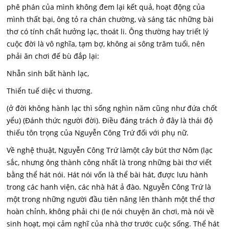
phê phán của mình không đem lại kết quả, hoạt động của
mình thất bại, ông tỏ ra chán chường, và sáng tác những bài
thơ có tính chất hưởng lạc, thoát li. Ông thường hay triết lý
cuộc đời là vô nghĩa, tạm bợ, không ai sông trăm tuổi, nên
phải ăn chơi đế bù đắp lại:
Nhẫn sinh bất hành lạc,
Thiển tuế diệc vi thương.
(ở đời không hành lạc thì sống nghìn năm cũng như đứa chốt
yểu) (Đánh thức người đời). Điều đáng trách ở đây là thái độ
thiếu tôn trọng của Nguyễn Công Trứ đối với phụ nữ.
Về nghệ thuật, Nguyễn Công Trứ làmột cây bút thơ Nôm (lạc
sắc, nhưng ông thành công nhất là trong những bài thơ viết
bằng thể hát nói. Hát nói vốn là thể bài hát, được lưu hành
trong các hanh viện, các nhà hát ả đào. Nguyễn Công Trứ là
một trong những người đầu tiên nâng lên thành một thể thơ
hoàn chỉnh, không phải chi (le nói chuyện ăn chơi, mà nói về
sinh hoạt, mọi cảm nghĩ của nhà thơ trước cuộc sống. Thể hát