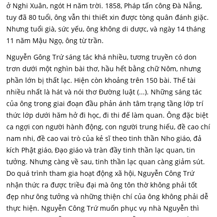
ở Nghi Xuân, ngót H năm trời. 1858, Pháp tấn công Đà Nẵng,
tuy đã 80 tuổi, ông vẫn thi thiết xin được tòng quân đánh giặc.
Nhưng tuổi già, sức yếu, ông không di dược, và ngày 14 tháng
11 năm Mậu Ngọ, ông từ trần.
Nguyễn Gông Trứ sáng tác khá nhiều, tương truyền có don
trơn dưới một nghìn bài thơ, hầu hết bằng chữ Nôm, nhưng
phần lớn bị thất lạc. Hiện còn khoảng trên 150 bài. Thế tài
nhiều nhất là hát và nói thơ Đường luật (...). Những sáng tác
của ông trong giai đoạn đầu phản ánh tâm trạng tầng lớp trí
thức lớp dưới hăm hở đi học, đi thi đế làm quan. Ông đặc biệt
ca ngợi con người hành động, con người trung hiếu, đề cao chí
nam nhi, đề cao vai trò của kẻ sĩ theo tinh thần Nho giáo, đả
kích Phật giáo, Đạo giáo và tràn đầy tinh thần lạc quan, tin
tưởng. Nhưng càng về sau, tinh thần lạc quan càng giảm sút.
Do quá trình tham gia hoạt động xã hội, Nguyễn Công Trứ
nhận thức ra được triều đại mà ông tôn thờ không phải tốt
đẹp như ông tưởng và những thiện chí của ông không phải dễ
thực hiện. Nguyễn Công Trứ muốn phục vụ nhà Nguyễn thì