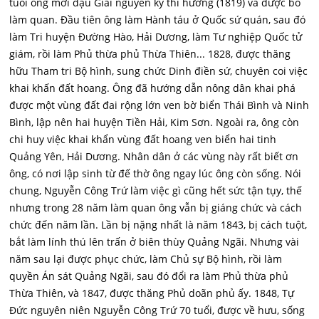
tuổi ông mới đậu Giải nguyên kỳ thi hương (1819) và được bố
làm quan. Đầu tiên ông làm Hành táu ở Quốc sứ quán, sau đó
làm Tri huyện Đường Hào, Hải Dương, làm Tư nghiệp Quốc tử
giám, rồi làm Phủ thừa phủ Thừa Thiên... 1828, được thăng
hữu Tham tri Bộ hình, sung chức Dinh điền sứ, chuyên coi việc
khai khấn đất hoang. Ông đã hướng dẫn nông dân khai phá
được một vùng đất đai rộng lớn ven bờ biển Thái Bình và Ninh
Bình, lập nên hai huyện Tiền Hải, Kim Sơn. Ngoài ra, ông còn
chi huy việc khai khẩn vùng đất hoang ven biển hai tinh
Quảng Yên, Hải Dương. Nhân dân ở các vùng này rất biết ơn
ông, có nơi lập sinh từ đế thờ ông ngay lúc ông còn sống. Nói
chung, Nguyễn Công Trứ làm việc gì cũng hết sức tận tụy, thế
nhưng trong 28 năm làm quan ông vẫn bị giáng chức và cách
chức đến năm lần. Lần bị nặng nhất là năm 1843, bị cách tuột,
bắt làm lính thú lên trấn ở biên thùy Quảng Ngãi. Nhưng vài
năm sau lại được phục chức, làm Chủ sự Bộ hình, rồi làm
quyền Án sát Quảng Ngãi, sau đó đổi ra làm Phủ thừa phủ
Thừa Thiên, và 1847, được thăng Phủ doãn phủ ấy. 1848, Tự
Đức nguyên niên Nguyễn Công Trứ 70 tuổi, được về hưu, sống