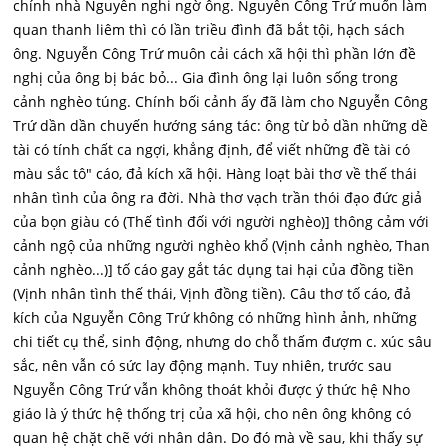
chính nhà Nguyễn nghi ngờ ông. Nguyễn Công Trứ muốn làm
quan thanh liêm thì có lần triều đình đã bắt tội, hạch sách
ông. Nguyễn Công Trứ muôn cải cách xã hội thì phần lớn đề
nghị của ông bị bác bỏ... Gia đình ông lại luôn sống trong
cảnh nghèo túng. Chính bối cảnh ấy đã làm cho Nguyễn Công
Trứ dần dần chuyến hướng sáng tác: ông từ bỏ dần những dề
tài có tính chất ca ngợi, khẳng định, để viết những đề tài có
màu sắc tô" cáo, đả kích xã hội. Hàng loạt bài thơ về thế thái
nhân tình của ông ra đời. Nhà thơ vạch trần thói đạo đức giả
của bọn giàu có (Thế tình đối với người nghèo)] thông cảm với
cảnh ngộ của những người nghèo khổ (Vịnh cảnh nghèo, Than
cảnh nghèo...)] tố cáo gay gắt tác dụng tai hại của đồng tiền
(Vịnh nhân tình thế thái, Vịnh đồng tiền). Câu thơ tố cáo, đả
kích của Nguyễn Công Trứ không có những hình ảnh, những
chi tiết cụ thể, sinh động, nhưng do chỗ thấm đượm c. xúc sâu
sắc, nên vẫn có sức lay động mạnh. Tuy nhiên, trước sau
Nguyễn Công Trứ vẫn không thoát khỏi được ý thức hệ Nho
giáo là ý thức hệ thống trị của xã hội, cho nên ông không có
quan hệ chặt chẽ với nhân dân. Do đó mà về sau, khi thấy sự