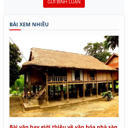
GỬI BÌNH LUẬN
BÀI XEM NHIỀU
Bài văn hay giới thiệu về văn hóa nhà sàn