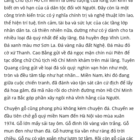
Lăng Chủ tịch Hồ Chí Minh là biểu tượng của lòng tôn kính và
biết ơn vô hạn của cả dân tộc đối với Người. Đây còn là một
công trình kiến trúc có ý nghĩa chính trị và nghệ thuật lớn lao,
thể hiện trí tuệ, tình cảm, tài ba và sức lực của các tầng lớp
nhân dân ta. cả thiên nhiên nữa, dường như có ý dành cho ta
nhiều loại đá quý nhất để xây lăng. Đá huyền đẹp Vĩnh Linh.
Đá xanh màu mơ Sơn La. Đá vàng nâu đất Nghệ. Đá màu đỏ
cờ xứ Thanh. Cao Bằng gửi về đá ngọc mận chín núi Piên để
tạc dồng chữ Chủ tịch Hồ Chí Minh khảm trên mái lăng. Tuyên
Quang cũng gửi về loại đá sỏi quý: nghìn vạn hòn như một,
tròn và đều tăm tắp như hạt nhãn... Miền Nam, khi đó đang
giữa cuộc chiến tranh, đã đánh vào tận sát căn cứ địch để lấy
đá hoa gâm, đá mã não rồi do chính đường mòn Hồ Chí Minh
gửi ra Bắc góp phần xây ngôi nhà vĩnh hằng của Người.
Chuyện gỗ cũng phong phú không kém chuyện đá. Chuyến xe
đầu tiên chở gỗ quý miền Nam đến Hà Nội vào mùa xuân
1974. Gỗ lớn mấy sải tay ôm. Gỗ đinh lõi vàng vân trắng. Gỗ
mun đen như than đá. Gỗ hương tía vần như ráng đỏ trời
chiều. Gỗ nu có vân xoắn như lượn tơ tằm. Rồi còn gỗ của các