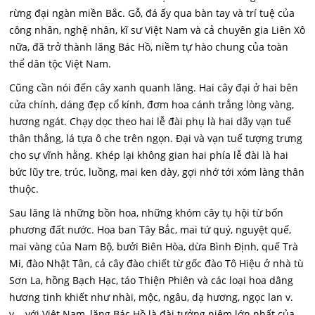
rừng đại ngàn miền Bắc. Gỗ, đá ấy qua bàn tay và trí tuệ của
công nhân, nghệ nhân, kĩ sư Việt Nam và cả chuyên gia Liên Xô
nữa, đã trở thành lăng Bác Hồ, niềm tự hào chung của toàn
thể dân tộc Việt Nam.
Cũng cần nói đến cây xanh quanh lăng. Hai cây đại ở hai bên
cửa chính, dáng đẹp cổ kính, đơm hoa cánh trắng lòng vàng,
hương ngát. Chạy dọc theo hai lễ đài phụ là hai dãy vạn tuế
thân thẳng, lá tựa ô che trên ngọn. Đại và vạn tuế tượng trưng
cho sự vĩnh hằng. Khép lại không gian hai phía lễ đài là hai
bức lũy tre, trúc, luồng, mai ken dày, gợi nhớ tới xóm làng thân
thuộc.
Sau lăng là những bồn hoa, những khóm cây tụ hội từ bốn
phương đất nước. Hoa ban Tây Bắc, mai tứ quý, nguyệt quế,
mai vàng của Nam Bộ, bưởi Biên Hòa, dừa Bình Định, quế Trà
Mi, đào Nhật Tân, cả cây đào chiết từ gốc đào Tô Hiệu ở nhà tù
Sơn La, hồng Bạch Hạc, táo Thiện Phiên và các loại hoa dâng
hương tinh khiết như nhài, mộc, ngâu, dạ hương, ngọc lan v.
v... với Việt Nam, lăng Bác Hồ là đài tưởng niệm lớn nhất của