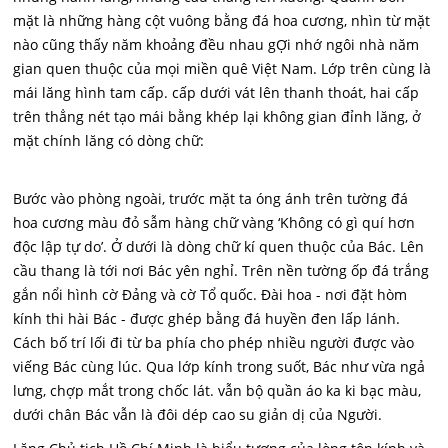
mặt là những hàng cột vuông bằng đá hoa cương, nhìn từ mặt
nào cũng thấy năm khoảng đều nhau gỢi nhớ ngôi nhà năm
gian quen thuộc của mọi miền quê Việt Nam. Lớp trên cùng là
mái lăng hình tam cấp. cấp dưới vát lên thanh thoát, hai cấp
trên thẳng nét tạo mái bằng khép lại không gian đỉnh lăng, ở
mặt chính lăng có dòng chữ:
Bước vào phòng ngoài, trước mặt ta óng ánh trên tường đá
hoa cương màu đỏ sẫm hàng chữ vàng ‘Không có gì quí hơn
độc lập tự do’. Ở dưới là dòng chữ kí quen thuộc của Bác. Lên
cầu thang là tới nơi Bác yên nghỉ. Trên nền tường ốp đá trắng
gắn nổi hình cờ Đảng và cờ Tổ quốc. Đài hoa - nơi đặt hòm
kính thi hài Bác - được ghép bằng đá huyền đen lấp lánh.
Cách bố trí lối đi từ ba phía cho phép nhiều người được vào
viếng Bác cùng lúc. Qua lớp kính trong suốt, Bác như vừa ngả
lưng, chợp mắt trong chốc lát. vẫn bộ quần áo ka ki bạc màu,
dưới chân Bác vẫn là đôi dép cao su giản dị của Người.