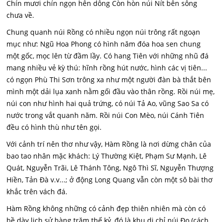
Chín mươi chín ngọn hên dông Còn hòn núi Nít bên sông
chưa về.
Chung quanh núi Rồng có nhiều ngọn núi trông rất ngoạn
mục như: Ngũ Hoa Phong có hình năm đóa hoa sen chung
một gốc, mọc lên từ đầm lầy. Có hang Tiên với những nhũ đá
mang nhiều vẻ kỳ thú: hĩnh rồng hút nước, hình các vị tiên...
có ngọn Phù Thi Sơn trông xa như một người đàn bà thắt bên
mình một dải lụa xanh nằm gối đầu vào thân rồng. Rồi núi mẹ,
núi con như hình hai quả trứng, có núi Tả Ao, vũng Sao Sa có
nước trong vắt quanh năm. Rồi núi Con Mèo, núi Cánh Tiên
đều có hình thù như tên gọi.
Với cảnh trí nên thơ như vậy, Hàm Rồng là nơi dừng chân của
bao tao nhân mặc khách: Lý Thường Kiệt, Phạm Sư Mạnh, Lê
Quát, Nguyễn Trãi, Lê Thánh Tông, Ngô Thì Sĩ, Nguyễn Thượng
Hiền, Tản Đà v.v...; ở động Long Quang vẫn còn một sô bài thơ
khắc trên vách đá.
Hàm Rồng không những có cảnh đẹp thiên nhiên mà còn có
bề dày lịch sử hàng trăm thế kỷ, đó là khu di chỉ núi Đọ (cách