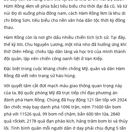
Hừm Rồng 4km về phía bắc) tiêu biếu cho thời đại đá cũ. Và từ
núi Đọ di xuống phía đông nam, cách Hàm Rồng lkm là khu di
chi Đông Sơn, tiêu biểu cho nền văn hóa dân tộc thời kỳ đồng
thau.
Hàm Rồng còn là nơi ghi dấu nhiều chiến tích lịch sử. Tại đây,
thế kỷ XIII, Chu Nguyên Lương, một nhà nho đã hưởng ứng khí
thô' Diên Hồng; chiêu tập dân làng và học trò của mình thành
đội quân, lập nên chiến công oanh liệt ở Vạn Kiếp.
Đặc biệt trong cuộc kháng chiến chống Mỹ, quân và dân Hàm
Rồng đã viết nên trang sử hào hùng.
Với quyết tâm cắt đứt mạch máu giao thông quan trọng này
của ta, Bộ quốc phòng Mỹ đã trực tiếp chỉ đạo phương án
đánh phá Ham Rồng. Chúng đã huy động 121 lần tốp với 2924
lần chiếc máy bay danh phá 1096 trận, ném 71600 tấn bom
phá với 11526 quả, 99 bom nổ chậm, bắn 600 tên lửa, 2840
quả rốckét, 2178 quả đạn pháo kích, hảng trăm bom bi và thủy
lôi. Tính bình quân mỗi người dân ớ day phải chịu đựng 5 tấn