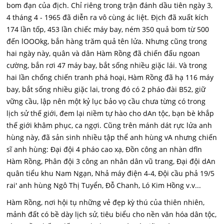
bom đạn của địch. Chỉ riêng trong trận đánh dầu tiên ngày 3,
4 tháng 4 - 1965 đã diễn ra vô cùng ác liệt. Địch đã xuất kích
174 lần tốp, 453 lần chiếc máy bay, ném 350 quả bom từ 500
đến lOOOkg, bắn hàng trăm quả tên lửa. Nhưng cũng trong
hai ngày này, quân và dân Hàm Rồng đã chiến đấu ngoan
cường, bắn rơi 47 máy bay, bắt sống nhiều giặc lái. Và trong
hai lần chống chiến tranh phá hoại, Hàm Rồng đã hạ 116 máy
bay, bắt sống nhiều giặc lai, trong đó có 2 pháo đài B52, giữ
vững cầu, lập nên một kỷ lục bảo vọ cầu chưa từng có trong
lịch sử thế giới, đem lại niềm tự hào cho dAn tộc, bạn bè khắp
thế giới khâm phục, ca ngợi. Cũng trên mánh dát rực lửa anh
hùng này, đã sản sinh nhiều tập thể anh hùng vA nhưng chiến
sĩ anh hùng: Đại đội 4 pháo cao xạ, Đồn công an nhàn dfln
Hàm Rồng, Phân đội 3 công an nhân dân vũ trang, Đại đội dAn
quân tiểu khu Nam Ngạn, Nhả máy điện 4-4, Đội cầu phả 19/5
rai' anh hùng Ngô Thị Tuyển, Đỗ Chanh, Ló Kim Hồng v.v...
Hàm Rồng, nơi hội tụ những vẻ đẹp kỳ thú của thiên nhiên,
mảnh đất có bề dày lịch sử, tiêu biểu cho nền văn hóa dân tộc,