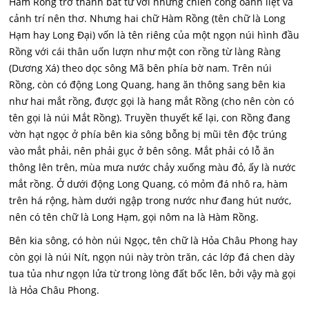
Hàm Rồng trở thành bất tử với những chiến công oanh liệt và
cảnh trí nên thơ. Nhưng hai chữ Hàm Rồng (tên chữ là Long
Hạm hay Long Đại) vốn là tên riêng của một ngọn núi hình đầu
Rồng với cái thân uốn lượn như một con rồng từ làng Ràng
(Dương Xá) theo dọc sông Mã bên phía bờ nam. Trên núi
Rồng, còn có động Long Quang, hang ăn thông sang bên kia
như hai mắt rồng, được gọi là hang mắt Rồng (cho nên còn có
tên gọi là núi Mắt Rồng). Truyền thuyết kế lại, con Rồng đang
vờn hạt ngọc ở phía bên kia sông bỗng bị mũi tên độc trúng
vào mắt phải, nên phải gục ở bên sông. Mắt phải có lỗ ăn
thông lên trên, mùa mưa nước chảy xuống màu đỏ, ấy là nước
mắt rồng. Ở dưới động Long Quang, có mỏm đá nhô ra, hàm
trên há rộng, hàm dưới ngập trong nước như đang hút nước,
nên có tên chữ là Long Hạm, gọi nôm na là Hàm Rồng.
Bên kia sông, có hòn núi Ngọc, tên chữ là Hỏa Châu Phong hay
còn gọi là núi Nít, ngọn núi này tròn trăn, các lớp đá chen dày
tua tủa như ngọn lửa từ trong lòng đất bốc lên, bởi vậy mà gọi
là Hỏa Châu Phong.