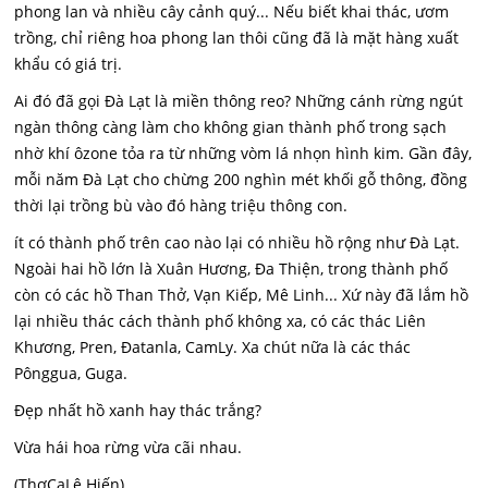
phong lan và nhiều cây cảnh quý... Nếu biết khai thác, ươm
trồng, chỉ riêng hoa phong lan thôi cũng đã là mặt hàng xuất
khẩu có giá trị.
Ai đó đã gọi Đà Lạt là miền thông reo? Những cánh rừng ngút
ngàn thông càng làm cho không gian thành phố trong sạch
nhờ khí ôzone tỏa ra từ những vòm lá nhọn hình kim. Gần đây,
mỗi năm Đà Lạt cho chừng 200 nghìn mét khối gỗ thông, đồng
thời lại trồng bù vào đó hàng triệu thông con.
ít có thành phố trên cao nào lại có nhiều hồ rộng như Đà Lạt.
Ngoài hai hồ lớn là Xuân Hương, Đa Thiện, trong thành phố
còn có các hồ Than Thở, Vạn Kiếp, Mê Linh... Xứ này đã lắm hồ
lại nhiều thác cách thành phố không xa, có các thác Liên
Khương, Pren, Đatanla, CamLy. Xa chút nữa là các thác
Pônggua, Guga.
Đẹp nhất hồ xanh hay thác trắng?
Vừa hái hoa rừng vừa cãi nhau.
(ThơCaLê Hiến)