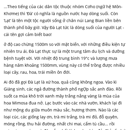
...Theo tiếng của các dân tộc thuộc nhóm Cơho (ngữ hệ Môn-
Khơme) thì ‘Đà’ có nghĩa là nguồn nước hay dòng suối. Còn
‘Lạt’ là tên một tộc người sống ở chân núi Lang Bian liền bên
thành phố bây giờ. Vậy Đà Lạt tức là dòng suối của người Lạt -
cái tên gợi cảm biết bao!
ở độ cao chừng 1500m so với mặt biển, với những điều kiện tự
nhiên tru ái, Đà Lạt thực sự là một trung tâm du lịch và dưỡng
bệnh tuyệt vời. Với nhiệt độ trung bình 19°c và lượng mưa
hàng năm khoảng 1500mm, vùng này có thể trồng được nhiều
loại cây, rau, hoa, trái miền ôn đới.
Ai đó đã gọi Đà Lạt là xứ hoa, quả cũng không ngoa. Vào kì
Giáng sinh, các ngả đường thành phố ngỢp sắc anh đào. Rồi
suốt ca mùa khô trời xanh mây trắng nắng vàng là mùa của
hoa Mimosa đua nở. Lạc bước vào các nhà vườn, khách lại đi
như mộng du giữa muôn màu sắc, hương thơm. Nào là các
loại cúc, các giống lay ơn, trà mi trắng, trà mi đỏ, đỗ quyên,
móng rồng, thu hải đường, nhất chi mai, cẩm tú cầu... rồi