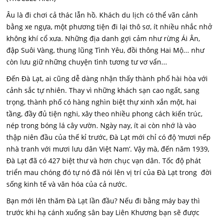
Âu là đi chơi cả thác lẫn hồ. Khách du lịch có thể vãn cảnh
bằng xe ngựa, một phương tiện đi lại thô sơ, ít nhiều nhắc nhở
không khí cổ xưa. Những địa danh gợi cảm như rừng Ái Ân,
đập Suôi Vàng, thung lũng Tình Yêu, đồi thông Hai Mộ... như
còn lưu giữ những chuyện tình tương tư vơ vẩn...
Đến Đà Lạt, ai cũng dễ dàng nhận thấy thành phố hài hòa với
cảnh sắc tự nhiên. Thay vì những khách sạn cao ngất, sang
trọng, thành phố có hàng nghìn biệt thự xinh xắn một, hai
tầng, đầy đủ tiện nghi, xây theo nhiều phong cách kiến trúc,
nép trong bóng lá cây vườn. Ngày nay, ít ai còn nhớ là vào
thập niên đầu của thế kỉ trước, Đà Lạt mới chỉ có độ ‘mươi nếp
nhà tranh với mươi lưu dân Việt Nam’. Vậy mà, đến năm 1939,
Đà Lạt đã có 427 biệt thư và hơn chục vạn dân. Tốc độ phát
triển mau chóng đó tự nó đã nói lên vị trí của Đà Lạt trong đời
sống kinh tế và văn hóa của cả nước.
Bạn mới lên thăm Đà Lạt lần đầu? Nếu đi bằng máy bay thì
trước khi hạ cánh xuống sân bay Liên Khương bạn sẽ được