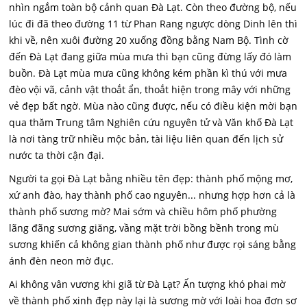
nhìn ngắm toàn bộ cảnh quan Đà Lạt. Còn theo đường bộ, nếu
lúc đi đã theo đường 11 từ Phan Rang ngược dòng Dinh lên thì
khi về, nên xuôi đường 20 xuống đồng bằng Nam Bộ. Tình cờ
đến Đà Lạt đang giữa mùa mưa thì bạn cũng đừng lấy đó làm
buồn. Đà Lạt mùa mưa cũng không kém phần kì thú với mưa
đèo vội vã, cảnh vật thoắt ẩn, thoắt hiện trong mây với những
vẻ đẹp bất ngờ. Mùa nào cũng được, nếu có điều kiện mời bạn
qua thăm Trung tâm Nghiên cứu nguyên tử và Văn khố Đà Lạt
là nơi tàng trữ nhiều mộc bản, tài liệu liên quan đến lịch sử
nước ta thời cận đại.
Người ta gọi Đà Lạt bằng nhiều tên đẹp: thành phố mộng mơ,
xứ anh đào, hay thành phố cao nguyên... nhưng hợp hơn cả là
thành phố sương mờ? Mai sớm và chiều hôm phố phường
lãng đãng sương giăng, vầng mặt trời bồng bềnh trong mù
sương khiến cả không gian thành phố như được rọi sáng bằng
ánh đèn neon mờ đục.
Ai không vân vương khi giã từ Đà Lạt? Ấn tượng khó phai mờ
về thành phố xinh đẹp này lại là sương mờ với loài hoa đơn sơ