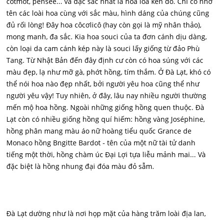
cotmot, pensée... và đặc sắc nhất là hoa loa kèn đỏ. Chỉ cố nhớ
tên các loài hoa cùng với sắc màu, hình dáng của chúng cũng
đủ rối lòng! Đây hoa côcơlicô (hay còn gọi là mỹ nhân thảo),
mong manh, đa sắc. Kia hoa souci của ta đơn cánh dịu dàng,
còn loại da cam cánh kép này là souci lấy giống từ đảo Phù
Tang. Từ Nhật Bản đến đây định cư còn có hoa súng với các
màu đẹp, lạ như mỡ gà, phớt hồng, tím thắm. Ở Đà Lạt, khó có
thể nói hoa nào đẹp nhất, bởi người yêu hoa cũng thể như
người yêu vậy! Tuy nhiên, ở đây, lâu nay nhiều người thường
mến mộ hoa hồng. Ngoài những giống hồng quen thuộc. Đà
Lạt còn có nhiều giống hồng quí hiếm: hồng vàng Joséphine,
hồng phân mang màu áo nữ hoàng tiểu quốc Grance de
Monaco hồng Bngitte Bardot - tên của một nữ tài tử danh
tiếng một thời, hồng chàm úc Đại Lợi tựa liễu mảnh mai... Và
đặc biệt là hồng nhung đại đóa màu đỏ sẫm.
Đà Lạt dường như là nơi họp mặt của hàng trăm loài địa lan,