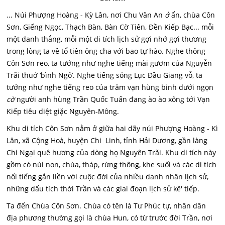
... Núi Phượng Hoàng - Kỳ Lân, nơi Chu Văn An
ở
ẩn, chùa Côn
Sơn, Giếng Ngọc, Thạch Bàn, Bàn Cờ Tiên, Đền Kiếp Bạc... mỗi
một danh thắng, mỗi một di tích lịch sử gợi nhớ gợi thương
trong lòng ta về tổ tiên ông cha với bao tự hào. Nghe thông
Côn Sơn reo, ta tưởng như nghe tiếng mài gươm của Nguyễn
Trãi thuở ‘bình Ngô’. Nghe tiếng sóng Lục Đầu Giang vỗ, ta
tưởng như nghe tiếng reo của trăm vạn hùng binh dưới ngọn
cờ
người anh hùng Trần Quốc Tuấn đang ào ào xông tới Vạn
Kiếp tiêu diệt giặc Nguyên-Mông.
Khu di tích Côn Sơn nằm ở giữa hai dãy núi Phượng Hoàng - Kì
Lân, xã Cộng Hoà, huyện Chi Linh, tỉnh Hải Dương, gần làng
Chi Ngại quê hương của dòng họ Nguyên Trãi. Khu di tích này
gồm có núi non, chùa, tháp, rừng thông, khe suối và các di tích
nổi tiếng gắn liền với cuộc đời của nhiều danh nhân lịch sử,
những dấu tích thời Trần và các giai đoạn lịch sử kê' tiếp.
Ta đến Chùa Côn Sơn. Chùa có tên là Tư Phúc tự, nhân dân
địa phương thường gọi là chùa Hun, có từ trước đời Trần, nơi