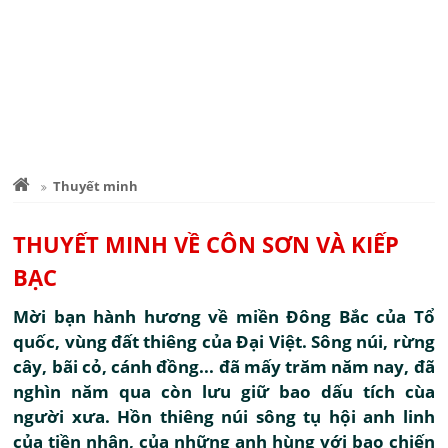
Thuyết minh
THUYẾT MINH VỀ CÔN SƠN VÀ KIẾP
BẠC
Mời bạn hành hương về miền Đông Bắc của Tổ
quốc, vùng đất thiêng của Đại Việt. Sông núi, rừng
cây, bãi cỏ, cánh đồng... đã mấy trăm năm nay, đã
nghìn năm qua còn lưu giữ bao dấu tích cùa
người xưa. Hồn thiêng núi sông tụ hội anh linh
của tiền nhân, của những anh hùng với bao chiến