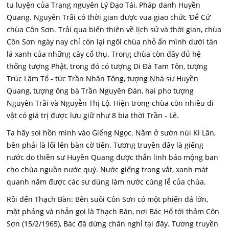
tu luyện của Trạng nguyên Lý Đạo Tái, Pháp danh Huyền
Quang. Nguyên Trãi có thời gian được vua giao chức ‘Để Cử’
chùa Côn Sơn. Trải qua biến thiên về lịch sử và thời gian, chùa
Côn Sơn ngày nay chỉ còn lại ngôi chùa nhỏ ẩn mình dưới tán
lá xanh của những cây cổ thụ. Trong chùa còn đầy đủ hệ
thống tượng Phật, trong đó có tượng Di Đà Tam Tôn, tượng
Trúc Lâm Tổ - tức Trần Nhân Tông, tượng Nhà sư Huyền
Quang, tượng ông bà Trần Nguyên Đán, hai pho tượng
Nguyên Trãi và Nguyễn Thị Lộ. Hiện trong chùa còn nhiều di
vật có giá trị được lưu giữ như 8 bia thời Trần - Lê.
Ta hãy soi hồn mình vào Giếng Ngọc. Nằm ở sườn núi Kì Lân,
bên phải là lối lên bàn cờ tiên. Tương truyền đây là giếng
nước do thiền sư Huyền Quang được thẩn linh báo mộng ban
cho chùa nguồn nước quý. Nước giếng trong vắt, xanh mát
quanh năm được các sư dùng làm nước cúng lễ của chùa.
Rồi đến Thạch Bàn: Bên suôi Côn Sơn có một phiến đá lớn,
mặt phảng và nhẵn gọi là Thạch Bàn, nơi Bác Hổ tới thảm Côn
Sơn (15/2/1965), Bác đã dừng chân nghỉ tại đây. Tương truyền