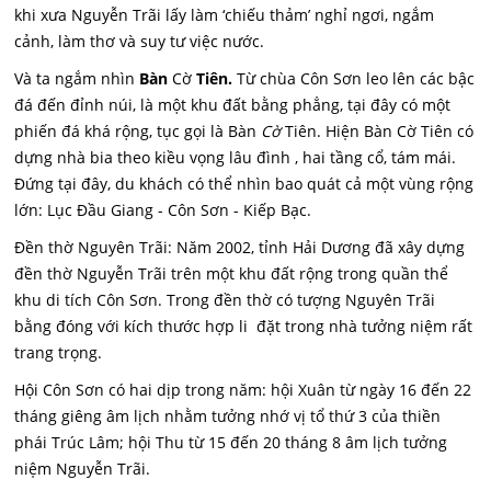
khi xưa Nguyễn Trãi lấy làm ‘chiếu thảm’ nghỉ ngơi, ngắm
cảnh, làm thơ và suy tư việc nước.
Và ta ngắm nhìn
Bàn
Cờ
Tiên.
Từ chùa Côn Sơn leo lên các bậc
đá đến đỉnh núi, là một khu đất bằng phẳng, tại đây có một
phiến đá khá rộng, tục gọi là Bàn
Cờ
Tiên. Hiện Bàn Cờ Tiên có
dựng nhà bia theo kiều vọng lâu đình , hai tầng cổ, tám mái.
Đứng tại đây, du khách có thể nhìn bao quát cả một vùng rộng
lớn: Lục Đầu Giang - Côn Sơn - Kiếp Bạc.
Đền thờ Nguyên Trãi: Năm 2002, tỉnh Hải Dương đã xây dựng
đền thờ Nguyễn Trãi trên một khu đất rộng trong quần thể
khu di tích Côn Sơn. Trong đền thờ có tượng Nguyên Trãi
bằng đóng với kích thước hợp li đặt trong nhà tưởng niệm rất
trang trọng.
Hội Côn Sơn có hai dịp trong năm: hội Xuân từ ngày 16 đến 22
tháng giêng âm lịch nhằm tưởng nhớ vị tổ thứ 3 của thiền
phái Trúc Lâm; hội Thu từ 15 đến 20 tháng 8 âm lịch tưởng
niệm Nguyễn Trãi.