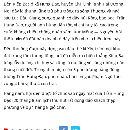
Đền Kiếp Bạc ở xã Hưng Đạo, huyện Chi Linh, tỉnh Hải Dương.
Nơi đây là thung lũng trù phú trông ra sông Thương và ngã
sáu Lục Đầu Giang, xung quanh có dẫy núi Rồng bao bọc. Trấn
Hưng Đạo, người anh hùng dân tộc, vị chỉ huy tối cao trong
cuộc kháng chiến chống quân xâm lược Mông — Nguyên hồi
thế kỉ
xin
đã đặt bản doanh ở đây, trên vị tri chiến lược này.
Đền thờ ông được xây dựng vào đầu thế kỉ XIV, trên một khu
đất trung tâm thung lũng, nơi đã diễn ra chiến thắng Kiếp Bạc
lừng lẫy do ông chỉ huy và cũng là nơi ông về sống những năm
tháng cuối đời. Trong đền hiện còn 5 pho tượng bằng đồng:
tượng Trần Hưng Đạo, phu nhân, hai con gái, Phạm Ngũ Lão
cùng 4 bài vị thờ 4 con trai.
Hàng năm, hội đền được tổ chức vào ngày mất cùa Trần Hưng
Đạo (20 tháng 8 âm lịch) thu hút rất đông đảo khách thập
phương về dự ‘Tháng 8 giỗ Cha’.