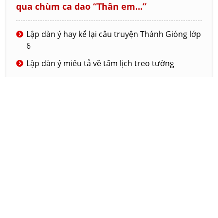
qua chùm ca dao “Thân em...”
Lập dàn ý hay kể lại câu truyện Thánh Gióng lớp
6
Lập dàn ý miêu tả về tấm lịch treo tường
Cách nhận biết gấu bông Teddy chính hãng
Đọc và hiểu về tác phẩm Cây tre Việt Nam của
Thép Mới
Diễn biến tâm trạng của người anh trong
truyện Bức tranh của em gái tôi
© 2020 - LAMVAN.NET
GIỚI THIỆU
DỊCH VỤ
LIÊN HỆ