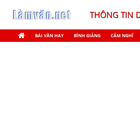
THÔNG TIN 
BÀI VĂN HAY
BÌNH GIẢNG
CẢM NGHĨ