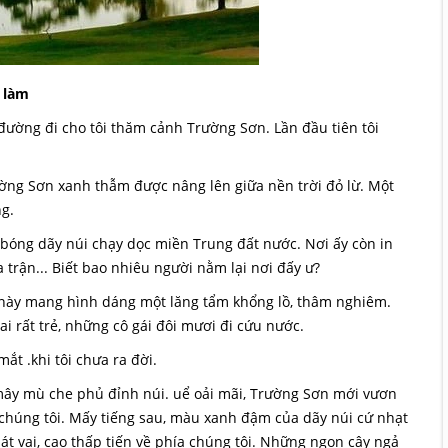
 làm
 đường đi cho tôi thăm cảnh Trường Sơn. Lần đầu tiên tôi
rường Sơn xanh thẫm được nâng lên giữa nền trời đỏ lừ. Một
g.
h bóng dãy núi chạy dọc miền Trung đất nước. Nơi ấy còn in
 trận... Biết bao nhiêu người nằm lại nơi đấy ư?
i này mang hình dáng một lăng tẩm khổng lồ, thâm nghiêm.
ai rất trẻ, những cô gái đôi mươi đi cứu nước.
mắt .khi tôi chưa ra đời.
mây mù che phủ đỉnh núi. uể oải mãi, Trường Sơn mới vươn
 chúng tôi. Mấy tiếng sau, màu xanh đậm của dãy núi cứ nhạt
át vai, cao thấp tiến về phía chúng tôi. Những ngọn cây ngả