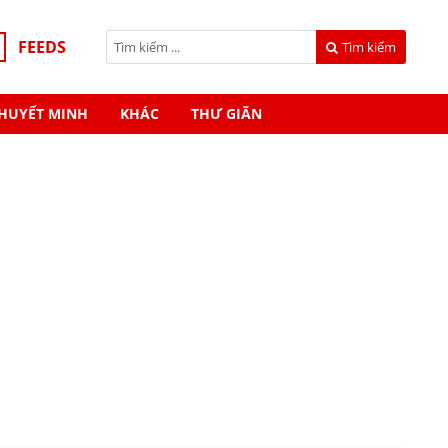
FEEDS
Tìm kiếm
HUYẾT MINH
KHÁC
THƯ GIÃN