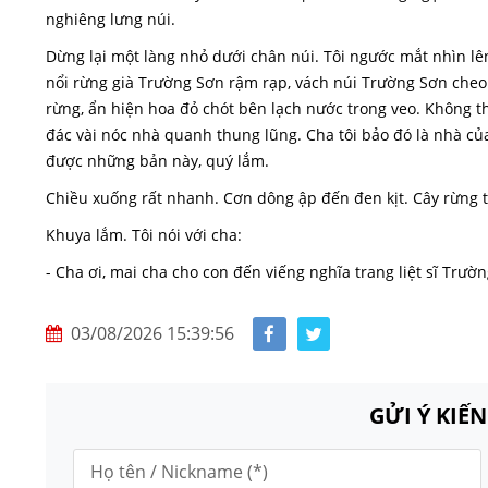
nghiêng lưng núi.
Dừng lại một làng nhỏ dưới chân núi. Tôi ngước mắt nhìn lê
nổi rừng già Trường Sơn rậm rạp, vách núi Trường Sơn cheo 
rừng, ẩn hiện hoa đỏ chót bên lạch nước trong veo. Không thể
đác vài nóc nhà quanh thung lũng. Cha tôi bảo đó là nhà củ
được những bản này, quý lắm.
Chiều xuống rất nhanh. Cơn dông ập đến đen kịt. Cây rừng tầ
Khuya lắm. Tôi nói với cha:
- Cha ơi, mai cha cho con đến viếng nghĩa trang liệt sĩ Trườ
03/08/2026 15:39:56
GỬI Ý KIẾ