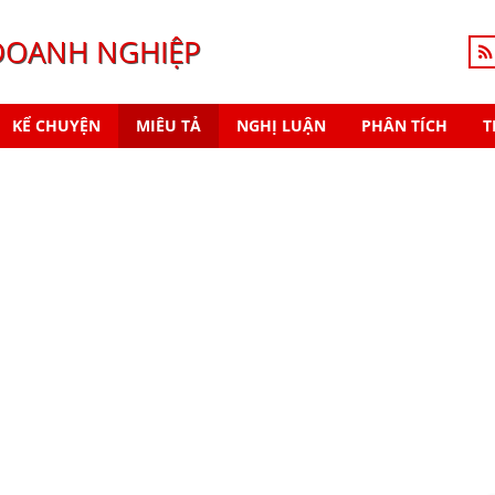
DOANH NGHIỆP
KỂ CHUYỆN
MIÊU TẢ
NGHỊ LUẬN
PHÂN TÍCH
T