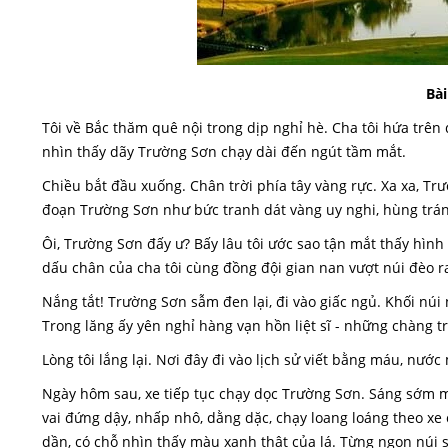
Bài
Tôi về Bắc thăm quê nội trong dịp nghỉ hè. Cha tôi hứa trên
nhìn thấy dãy Trường Sơn chạy dài đến ngút tầm mắt.
Chiều bắt đầu xuống. Chân trời phía tây vàng rực. Xa xa, T
đoạn Trường Sơn như bức tranh dát vàng uy nghi, hùng trán
Ôi, Trường Sơn đấy ư? Bấy lâu tôi ước sao tận mắt thấy hìn
dấu chân của cha tôi cùng đồng đội gian nan vượt núi đèo ra
Nắng tắt! Trường Sơn sẫm đen lại, đi vào giấc ngủ. Khối nú
Trong lăng ấy yên nghỉ hàng vạn hồn liệt sĩ - những chàng tr
Lòng tôi lắng lại. Nơi đây đi vào lịch sử viết bằng máu, nước 
Ngày hôm sau, xe tiếp tục chạy dọc Trường Sơn. Sáng sớm 
vai đứng dậy, nhấp nhô, dằng dặc, chạy loang loáng theo xe
dần, có chỗ nhìn thấy màu xanh thật của lá. Từng ngọn núi s