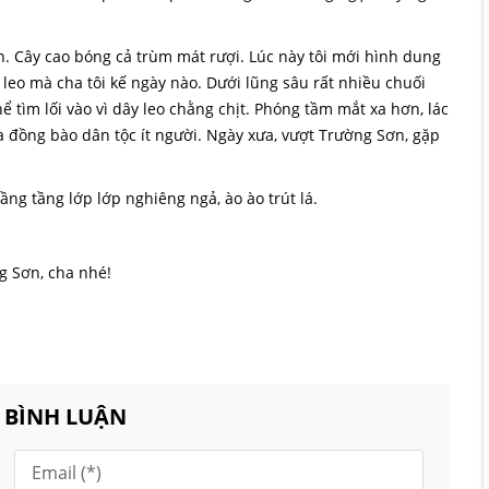
n. Cây cao bóng cả trùm mát rượi. Lúc này tôi mới hình dung
leo mà cha tôi kế ngày nào. Dưới lũng sâu rất nhiều chuối
 tìm lối vào vì dây leo chằng chịt. Phóng tầm mắt xa hơn, lác
a đồng bào dân tộc ít người. Ngày xưa, vượt Trường Sơn, gặp
ng tầng lớp lớp nghiêng ngả, ào ào trút lá.
ng Sơn, cha nhé!
N BÌNH LUẬN