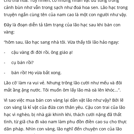
chỗ tha hóa. Tuy nhiên, có những nhân vật dù sống trong
cảnh bùn nhơ vẫn trong sạch như đoá hoa sen. Lão hạc trong
truyện ngắn cùng tên của nam cao là một con người như vậy.
Đây là đoạn diễn tả tâm trạng của lão hạc sau khi bán con
vàng:
“hôm sau, lão hạc sang nhà tôi. Vừa thấy tôi lão hảo ngay:
- cậu vàng đi đời rồi, ông giáo ạ!
- cụ bán rồi?
- bán rồi! Họ vừa bắt xong.
Lão cô' làm ra vui vẻ. Nhưng trông lão cười như mếu và đôi
mắt ầng ậng nước. Tôi muốn ôm lấy lão mà oà lên khóc...”.
Vì sao việc mua bán con vàng lại dằn vặt lão như vậy? Bởi lẽ
con vàng là kỉ vật của đứa con thân yêu. Cậu con trai của lão
hạc vì nghèo, bị nhà gái khinh khi, thách cưới nặng đã thất
tình, từ giã cha đi vào nam làm phu đồn điền cao su cho thực
dân pháp. Nhìn con vàng, lão nghĩ đến chuyện con của lão