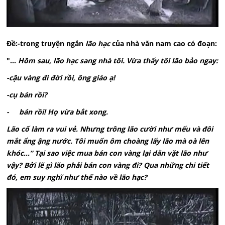
Đề:-trong truyện ngắn
lão hạc
của nhà văn nam cao có đoạn:
"...
Hôm sau, lão hạc sang nhà tôi. Vừa thấy tôi lão bảo ngay:
-cậu vàng đi đời rồi, ông giáo ạ!
-cụ bán rồi?
- bán rồi! Họ vừa bắt xong.
Lão cố làm ra vui vẻ. Nhưng trông lão cười như mếu và đôi
mắt ẩng ậng nước. Tôi muốn ôm choàng lấy lão mà oà lên
khóc...” Tại sao việc mua bán con vàng lại dằn vặt lão như
vậy? Bởi lẽ gì lão phải bán con vàng đi? Qua những chi tiết
đó, em suy nghĩ như thế nào về lão hạc?