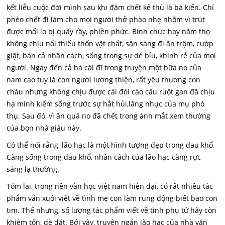
kết liễu cuộc đời mình sau khi đâm chết kẻ thù là bá kiến. Chí
phèo chết đi làm cho mọi người thở phào nhẹ nhõm vì trút
được mối lo bị quấy rầy, phiền phức. Binh chức hay năm thọ
không chịu nổi thiếu thốn vật chất, sẵn sàng đi ăn trộm, cướp
giật, bán cả nhân cách, sống trong sự dè bỉu, khinh rẻ của mọi
người. Ngay đến cả bà cái đĩ trong truyện một bữa no của
nam cao tuy là con người lương thiện, rất yêu thương con
cháu nhưng không chịu được cái đói cào cấu ruột gan đã chịu
hạ mình kiếm sống trước sự hắt hủi,lăng nhục của mụ phó
thụ. Sau đó, vì ăn quá no đã chết trong ánh mắt xem thường
của bọn nhà giàu này.
Có thể nói rằng, lão hạc là một hình tượng đẹp trong đau khổ.
Càng sống trong đau khổ, nhân cách của lão hạc càng rực
sảng lạ thường.
Tóm lại, trong nền văn học việt nam hiện đại, có rất nhiều tác
phẩm văn xuôi viết về tình mẹ con làm rung động biết bao con
tim. Thế nhưng, số lượng tác phẩm viết về tình phụ tử hãy còn
khiêm tốn, dè dặt. Bởi vậy, truyện ngắn lão hạc của nhà văn