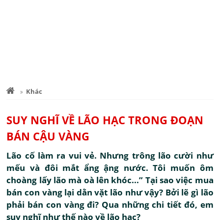
Khác
SUY NGHĨ VỀ LÃO HẠC TRONG ĐOẠN
BÁN CẬU VÀNG
Lão cố làm ra vui vẻ. Nhưng trông lão cười như
mếu và đôi mắt ẩng ậng nước. Tôi muốn ôm
choàng lấy lão mà oà lên khóc...” Tại sao việc mua
bán con vàng lại dằn vặt lão như vậy? Bởi lẽ gì lão
phải bán con vàng đi? Qua những chi tiết đó, em
suy nghĩ như thế nào về lão hạc?