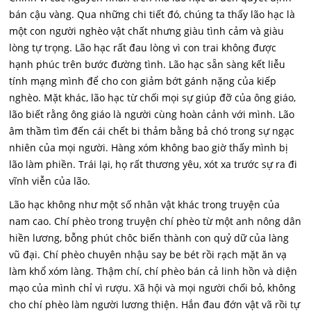
bán cậu vàng. Qua những chi tiết đó, chúng ta thấy lão hạc là
một con người nghèo vật chất nhưng giàu tình cảm và giàu
lòng tự trọng. Lão hạc rất đau lòng vì con trai không được
hạnh phúc trên bước đường tình. Lão hạc sẵn sàng kết liễu
tính mạng mình để cho con giảm bớt gánh nặng của kiếp
nghèo. Mặt khác, lão hạc từ chối mọi sự giúp đỡ của ông giáo,
lão biết rằng ông giáo là người cùng hoàn cảnh với mình. Lão
âm thầm tìm đến cái chết bi thảm bằng bả chó trong sự ngạc
nhiên của mọi người. Hàng xóm không bao giờ thấy mình bị
lão làm phiền. Trái lại, họ rất thương yêu, xót xa trước sự ra đi
vĩnh viễn của lão.
Lão hạc không như một số nhân vật khác trong truyện của
nam cao. Chí phèo trong truyện chí phèo từ một anh nông dân
hiền lương, bỗng phút chôc biến thành con quỷ dữ của làng
vũ đại. Chí phèo chuyên nhậu say be bét rồi rạch mặt ăn vạ
làm khổ xóm làng. Thậm chí, chí phèo bán cả linh hồn và diện
mạo của mình chỉ vì rượu. Xã hội và mọi người chối bỏ, không
cho chí phèo làm người lương thiện. Hắn đau đớn vật vã rồi tự