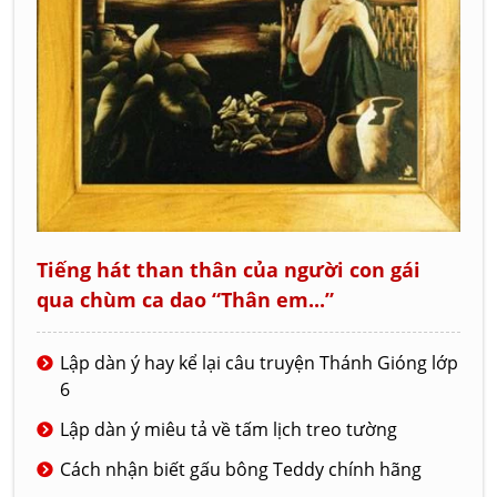
Tiếng hát than thân của người con gái
qua chùm ca dao “Thân em...”
Lập dàn ý hay kể lại câu truyện Thánh Gióng lớp
6
Lập dàn ý miêu tả về tấm lịch treo tường
Cách nhận biết gấu bông Teddy chính hãng