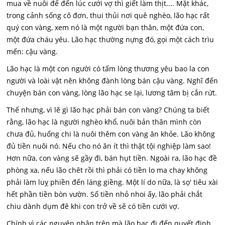
mua về nuôi để đến lúc cưới vợ thì giết làm thịt.... Mặt khác,
trong cảnh sống cô đơn, thui thủi nơi quê nghèo, lão hạc rất
quý con vàng, xem nó là một người bạn thân, một đứa con,
một đứa cháu yêu. Lão hạc thường nựng đó, gọi một cách trìu
mến: cậu vàng.
Lão hạc là một con người có tấm lòng thương yêu bao la con
người và loài vật nên không đành lòng bán cậu vàng. Nghĩ đến
chuyện bán con vàng, lòng lão hạc se lại, lương tâm bị cắn rứt.
Thế nhưng, vì lẽ gì lão hạc phải bán con vàng? Chúng ta biết
rằng, lão hạc là người nghèo khổ, nuôi bản thân mình còn
chưa đủ, huống chi là nuôi thêm con vàng ăn khỏe. Lão không
đủ tiền nuôi nó. Nếu cho nó ăn ít thì thật tội nghiệp làm sao!
Hơn nữa, con vàng sẽ gầy đi, bán hụt tiền. Ngoài ra, lão hạc đề
phòng xa, nếu lão chêt rồi thì phải có tiền lo ma chay không
phải làm luỵ phiền đến láng giềng. Một lí do nữa, là sọ' tiêu xài
hết phần tiền bòn vườn. Số tiền nhỏ nhoi ấy, lão phải chắt
chiu dành dụm đê khi con trở về sẽ có tiền cưới vợ.
Chính vì các nguyên nhân trên mà lão hạc đi đến quyết định