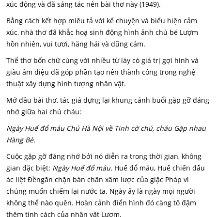
xúc động và đã sáng tác nên bài thơ này (1949).
Bằng cách kết hợp miêu tả với kể chuyện và biểu hiện cảm
xúc, nhà thơ đã khắc hoạ sinh động hình ảnh chú bé Lượm
hồn nhiên, vui tươi, hăng hái và dũng cảm.
Thể thơ bốn chữ cùng với nhiều từ láy có giá trị gợi hình và
giàu âm điệu đã góp phần tạo nên thành công trong nghệ
thuật xây dựng hình tượng nhân vật.
Mở đầu bài thơ, tác giả dựng lại khung cảnh buổi gặp gỡ đáng
nhớ giữa hai chú cháu:
Ngày Huế đổ máu Chú Hà Nội về Tinh cờ chú, cháu Gặp nhau
Hàng Bè.
Cuộc gặp gỡ đáng nhớ bởi nó diễn ra trong thời gian, không
gian đặc biệt:
Ngày Huế đổ máu.
Huế đổ máu, Huế chiến đấu
ác liệt Đềngăn chặn bàn chân xâm lược của giặc Pháp vì
chúng muốn chiếm lại nước ta. Ngày ấy là ngày mọi người
không thể nào quên. Hoàn cảnh điển hình đó càng tô đậm
thêm tính cách của nhân vật Lượm.