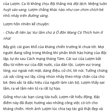
của Lượm. Ca lô không chịu đội thẳng mà
đội lệch.
Miệng luôn
huýt sáo vang.
Lượm chẳng khác nào
như con chim chích
bé
nhỏ
nhảy trên đường vàng.
Lượm hồn nhiên kể chuyện:
-
Cháu đi liên lạc Vui lắm chú à Ỏ đồn Mang Cá Thích hơn ở
nhà!
Bấy giờ, cái gian khổ của kháng chiến trường kì chưa tới. Mọi
người đang sống trong không khí phấn khởi hào hứng của độc
lập, tự do sau Cách mạng tháng Tám. Cái vui của Lượm bắt
đầu từ niềm vui của đất nước, của dân tộc. Lượm vui trong
lòng, vui ngoài nét mặt, dáng điệu, cử chỉ, lời nói. Tưởng chừng
cái xắc
cũng vui lây, cũng nhún nhảy theo nhịp chân của chú
bé. Đeo xắc là dấu hiệu của người làm cán bộ. Lượm thấy oai
lắm, ra vẻ lắm nên tỏ ra rất tự hào.
Giống như các bạn cùng lứa tuổi, Lượm rất hiếu động. Đặc
điểm này đã được hướng vào những công việc có ích cho
kháng chiến. Hình ảnh Lượm lúc chia tay tác giả thật đẹp và