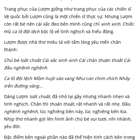
Trang phục của Lượm giống như trang phục của các chiến sĩ
Vệ quốc bởi Lượm cũng là một chiến sĩ thực sự. Nhưng Lượm
còn rất bé nên cái xắc đeo bên mình cũng chỉ
xinh xinh.
Chiếc
mũ
ca lô đội lệch
bộc lộ vẻ tinh nghịch và hiếu động.
Lượm được nhà thơ miêu tả với tấm lòng yêu mến chân
thành:
Chú bé loắt choắt Cái xắc xinh xinh Cái chân thoăn thoắt Cái
đầu nghênh nghênh
Ca lô đội lệch Mồm huýt sáo vang Như con chim chích Nhảy
trên đường vàng...
Dáng Lượm
loắt choắt,
đã nhỏ lại gầy nhưng nhanh nhẹn và
tinh nghịch. Chân thì
thoăn thoắt,
rất nhanh và rất nhẹ. Đầu
nghênh nghênh,
lúc nghiêng bên này, lúc nghiêng bên kia.
Nhịp thơ nhanh gợi lên hình ảnh chú bé vui tươi, nhí nhảnh,
yêu đời.
Đặc điểm bên ngoài phần nào đã thể hiện tính cách bên trong