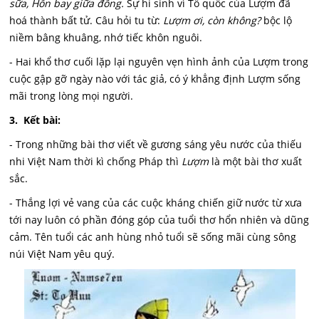
sữa, Hổn bay giữa đồng.
Sự hi sinh vì Tổ quốc của Lượm đã
hoá thành bất tử. Câu hỏi tu từ:
Lượm ơi, còn không?
bộc lộ
niềm bâng khuâng, nhớ tiếc khôn nguôi.
- Hai khổ thơ cuối lặp lại nguyên vẹn hình ảnh của Lượm trong
cuộc gập gỡ ngày nào với tác giả, có ý khẳng định Lượm sống
mãi trong lòng mọi người.
3. Kết bài:
- Trong những bài thơ viết về gương sáng yêu nước của thiếu
nhi Việt Nam thời kì chống Pháp thì
Lượm
là một bài thơ xuất
sắc.
- Thắng lợi vẻ vang của các cuộc kháng chiến giữ nước từ xưa
tới nay luôn có phần đóng góp của tuổi thơ hổn nhiên và dũng
cảm. Tên tuổi các anh hùng nhỏ tuổi sẽ sống mãi cùng sông
núi Việt Nam yêu quý.