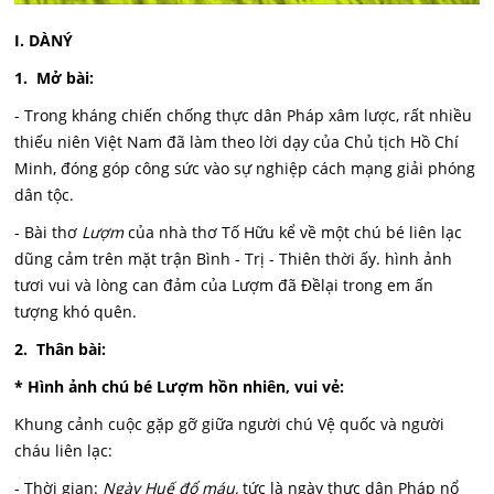
I. DÀNÝ
1. Mở bài:
- Trong kháng chiến chống thực dân Pháp xâm lược, rất nhiều
thiếu niên Việt Nam đã làm theo lời dạy của Chủ tịch Hồ Chí
Minh, đóng góp công sức vào sự nghiệp cách mạng giải phóng
dân tộc.
- Bài thơ
Lượm
của nhà thơ Tố Hữu kể về một chú bé liên lạc
dũng cảm trên mặt trận Bình - Trị - Thiên thời ấy. hình ảnh
tươi vui và lòng can đảm của Lượm đã Đềlại trong em ấn
tượng khó quên.
2. Thân bài:
* Hình ảnh chú bé Lượm hồn nhiên, vui vẻ:
Khung cảnh cuộc gặp gỡ giữa người chú Vệ quốc và người
cháu liên lạc:
- Thời gian:
Ngày Huế đổ máu,
tức là ngày thực dân Pháp nổ