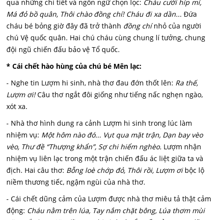
qua những chi tiết và ngôn ngữ chọn lọc:
Cháu cười híp mí,
Má đỏ bồ quân, Thôi chào đồng chí! Cháu đi xa dần...
Đứa
cháu bé bỏng giờ đây đã trở thành
đồng chí
nhỏ của người
chú Vệ quốc quân. Hai chú cháu cùng chung lí tưởng, chung
đội ngũ chiến đấu bảo vệ Tổ quốc.
* Cái chết hào hùng của chú bé Mên lạc:
- Nghe tin Lượm hi sinh, nhà thơ đau đớn thốt lên:
Ra thế,
Lượm ơi!
Câu thơ ngắt đôi giống như tiếng nấc nghẹn ngào,
xót xa.
- Nhà thơ hình dung ra cảnh Lượm hi sinh trong lúc làm
nhiệm vụ:
Một hôm nào đó... Vụt qua mặt trận, Dạn bay vèo
vèo, Thư đề “Thượng khẩn”, Sợ chi hiểm nghèo.
Lượm nhận
nhiệm vụ liên lạc trong một trận chiến đấu ác liệt giữa ta và
địch. Hai câu thơ:
Bỗng loè chớp đỏ, Thôi rồi, Lượm ơi
bộc lộ
niềm thương tiếc, ngậm ngùi của nhà thơ.
- Cái chết dũng cảm của Lượm được nhà thơ miêu tả thật cảm
động:
Cháu nằm trên lúa, Tay nắm chặt bông, Lúa thơm mùi