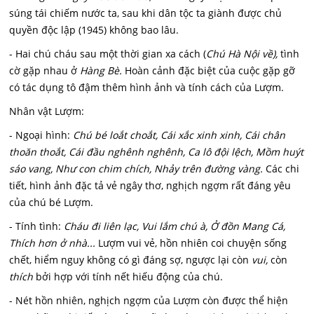
súng tái chiếm nước ta, sau khi dân tộc ta giành được chủ
quyền độc lập (1945) không bao lâu.
- Hai chú cháu sau một thời gian xa cách (
C
hú Hà Nội về),
tình
cờ gặp nhau ở
Hàng Bè.
Hoàn cảnh đặc biệt của cuộc gặp gỡ
có tác dụng tô đậm thêm hình ảnh và tính cách của Lượm.
Nhân vật Lượm:
- Ngoại hình:
Chú bé loắt choắt, Cái xắc xinh xinh, Cái chân
thoăn thoắt, Cái đầu nghênh nghênh, Ca lô đội lệch, Mồm huýt
sáo vang, Như con chim chích, Nhảy trên đường vàng.
Các chi
tiết, hình ảnh đặc tả vẻ ngây thơ, nghịch ngợm rất đáng yêu
của chú bé Lượm.
- Tính tình:
Cháu đi liên lạc, Vui lắm chú à, Ở đồn Mang Cá,
Thích hơn ở nhà...
Lượm vui vẻ, hồn nhiên coi chuyện sống
chết, hiểm nguy không có gì đáng sợ, ngược lại còn
vui,
còn
thích
bởi hợp với tính nết hiếu động của chú.
- Nét hồn nhiên, nghịch ngợm của Lượm còn được thể hiện