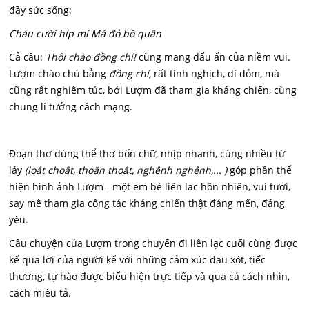
đầy sức sống:
Cháu cười híp mí Má đỏ bồ quân
Cả câu:
Thôi chào đồng chí!
cũng mang dấu ấn của niềm vui.
Lượm chào chú bằng
đồng chí,
rất tinh nghịch, dí dỏm, mà
cũng rất nghiêm túc, bởi Lượm đã tham gia kháng chiến, cùng
chung lí tưởng cách mạng.
Đoạn thơ dùng thể thơ bốn chữ, nhịp nhanh, cùng nhiều từ
láy
(loắt choắt, thoăn thoắt, nghênh nghênh,... )
góp phần thể
hiện hình ảnh Lượm - một em bé liên lạc hồn nhiên, vui tươi,
say mê tham gia công tác kháng chiến thật đáng mến, đáng
yêu.
Câu chuyện của Lượm trong chuyến đi liên lạc cuối cùng được
kể qua lời của người kể với những cảm xúc đau xót, tiếc
thương, tự hào được biểu hiện trực tiếp và qua cả cách nhìn,
cách miêu tả.