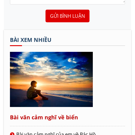
GỬI BÌNH LUẬN
BÀI XEM NHIỀU
Bài văn cảm nghĩ về biển
Bài văn cảm nghĩ của em về Bác Hồ