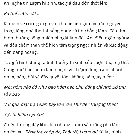
Khi nghe tin Lượm hi sinh, tác giả đau đớn thốt lên:
Ra thế Lượm ơi!...
Kỉ niệm về cuộc gặp gỡ với chú bé liên lạc còn tươi nguyên
trong lòng nhà thơ thì bỗng dưng có tin chẳng lành. Câu thơ
bình thường bỗng nhiên bị ngắt làm đôi. Âm điệu ngập ngừng
và dấu chấm than thể hiện tâm trạng ngạc nhiên và xúc động
đến bàng hoàng.
Tác giả hình dung ra tình huống hi sinh của Lượm thật cụ thể.
Cũng như bao lần đi làm nhiệm vụ, Lượm dũng cảm, nhanh
nhẹn, hăng hái và đầy quyết tâm, không nề nguy hiểm:
Một hôm nào đó Như bao hôm nào Chú đồng chí nhỏ Bỏ thư
vào bao
Vụt qua mật trận Đạn bay vèo vèo Thư đề “Thượng khẩn"
Sợ chi hiểm nghèo?
Chiến trường đầy khói lửa nhưng Lượm vẫn xông pha làm
nhiệm vụ.
Bỗng loè chớp đỏ, Thôi rồi, Lượm ơi!
Kể lại, hình