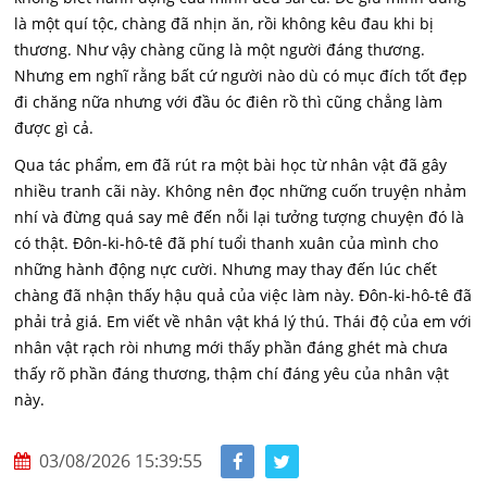
là một quí tộc, chàng đã nhịn ăn, rồi không kêu đau khi bị
thương. Như vậy chàng cũng là một người đáng thương.
Nhưng em nghĩ rằng bất cứ người nào dù có mục đích tốt đẹp
đi chăng nữa nhưng với đầu óc điên rồ thì cũng chẳng làm
được gì cả.
Qua tác phẩm, em đã rút ra một bài học từ nhân vật đã gây
nhiều tranh cãi này. Không nên đọc những cuốn truyện nhảm
nhí và đừng quá say mê đến nỗi lại tưởng tượng chuyện đó là
có thật. Đôn-ki-hô-tê đã phí tuổi thanh xuân của mình cho
những hành động nực cười. Nhưng may thay đến lúc chết
chàng đã nhận thấy hậu quả của việc làm này. Đôn-ki-hô-tê đã
phải trả giá. Em viết về nhân vật khá lý thú. Thái độ của em với
nhân vật rạch ròi nhưng mới thấy phần đáng ghét mà chưa
thấy rõ phần đáng thương, thậm chí đáng yêu của nhân vật
này.
03/08/2026 15:39:55