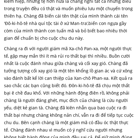
kiếm hiệp, nhưng tệ hơn nữa là chàng nghĩ tất cả những điều
trong truyện đều có thật và muốn phiêu lưu một chuyến trong
thiên hạ. Chàng đã biến cái tên thật của mình thành cái tên
'Đô-ki-hô-tê nhà quí tộc tài ở xứ Man-tra’,biến con ngựa gầy
còm của mình thành con tuấn mã và bỏ biết bao nhiêu thời
gian để chuẩn bị cho cuộc chu du này.
Chàng ra đi với người giám mã Xa-chô Pan-xa, một người thực
tế, gặp may mắn thì ít mà rủi ro thất bại thì nhiều. Buồn cười
nhất là cuộc đánh nhau giữa chàng và cối xay gió. Chàng đã
tưởng tượng cối xay gió là một tên khổng lồ gian ác và cứ xông
vào đánh bất kể lời can thiệp của Xan-chô Phan-xa. Kết quả ra
sao chắc các bạn cũng biết đó. Đôn-ki-hô-tê đã chịu một thất
bại ê chề đau khổ. Với những hành động điên rồ, không phải
chàng là người đáng ghét, mục đích của chàng là cứu người
yếu, diệt kẻ gian tà. Chàng đã kiên nhẫn qua bao cuộc ra đi
thất bại nhưng chàng không nản chí, vẫn ra đi để tiếp tục cuộc
chu du. Bên cạnh chàng là một giám mã có đầu óc thật thực
tế. Chàng đánh nhau vì muốn có ý nghĩ cứu người nhưng
không biết hành động của mình đều sai cả. Để giữ mình đúng