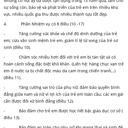
Những cơ hội ấy đã được tận dụng trong 15 năm qua, làm cho
sự sống còn, bảo vệ và phát triển của trẻ em trên nhiều khu
vực, nhiều quốc gia thu được nhiều thành tựu tốt đẹp.
4. Phần Nhiệm vụ có 8 điều (10 -17)
- Tăng cường sức khỏe và chế độ dinh dưỡng của trẻ
em; cứu vãn sinh mệnh trẻ em, giảm tỉ lệ tử vong của trẻ sơ
sinh (điều 10).
- Chăm sóc nhiều hơn đối với trẻ em bị tàn tật và có
hoàn cảnh sống đặc biệt khó khăn. (Liên hệ: hàng chục vạn trẻ
em ở nước ta bị chất độc màu da cam trong chiến tranh,..)
(điều 11).
- Tăng cường vai trò của phụ nữ, đảm bảo quyền bình
đẳng giữa nam và nữ vì lợi ích của trẻ em toàn cầu; các em gái
cần được đối xử bình đẳng (điều 12).
- Bảo đảm cho trẻ em được học hết bậc giáo dục cơ sở (
điều 13).
- Bảo đảm an toàn cho phụ nữ khi mang thai và sinh đẻ,