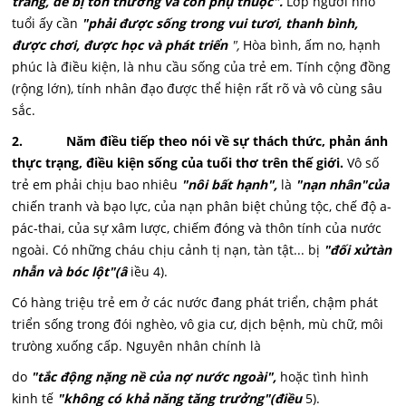
trắng, dê bị tổn thương và còn phụ thuộc".
Lớp người nhỏ
tuổi ấy cần
"phải được sống trong vui tươi, thanh bình,
được chơi, được học và phát triển
",
Hòa bình, ấm no, hạnh
phúc là điều kiện, là nhu cầu sống của trẻ em. Tính cộng đồng
(rộng lớn), tính nhân đạo được thể hiện rất rõ và vô cùng sâu
sắc.
2. Năm điều tiếp theo nói về sự thách thức, phản ánh
thực trạng, điều kiện sống của tuổi thơ trên thế giới.
Vô số
trẻ em phải chịu bao nhiêu
"nôi bất hạnh",
là
"nạn nhân"của
chiến tranh và bạo lực, của nạn phân biệt chủng tộc, chế độ a-
pác-thai, của sự xâm lược, chiếm đóng và thôn tính của nước
ngoài. Có những cháu chịu cảnh tị nạn, tàn tật... bị
"đối xửtàn
nhẫn và bóc lột"(â
iều 4).
Có hàng triệu trẻ em ở các nước đang phát triển, chậm phát
triển sống trong đói nghèo, vô gia cư, dịch bệnh, mù chữ, môi
trưòng xuống cấp. Nguyên nhân chính là
do
"tắc động nặng nề của nợ nước ngoài",
hoặc tình hình
kinh tế
"không có khả năng tăng trưởng"(điều
5).