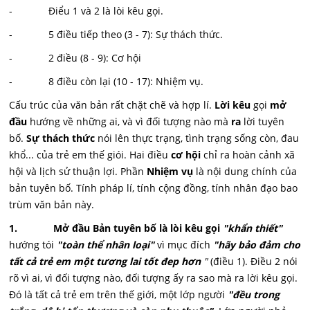
- Điểu 1 và 2 là lòi kêu gọi.
- 5 điều tiếp theo (3 - 7): Sự thách thức.
- 2 điều (8 - 9): Cơ hội
- 8 điều còn lại (10 - 17): Nhiệm vụ.
Cấu trúc của văn bản rất chặt chẽ và hợp lí.
Lời kêu
gọi
mở
đầu
hướng về những ai, và vì đối tượng nào mà
ra
lời tuyên
bố.
Sự thách thức
nói lên thực trạng, tình trạng sống còn, đau
khổ... của trẻ em thế giói. Hai điều
cơ hội
chỉ ra hoàn cảnh xã
hội và lịch sử thuận lợi. Phần
Nhiệm vụ
là nội dung chính của
bản tuyên bố. Tính pháp lí, tính cộng đồng, tính nhân đạo bao
trùm văn bản này.
1. Mở đầu Bản tuyên bố là lòi kêu gọi
"khẩn thiết"
hướng tói
"toàn thể nhân loại"
vì mục đích
"hãy bảo đảm cho
tất cả trẻ em một tương lai tốt đep hơn
"
(điều 1). Điều 2 nói
rõ vì ai, vì đối tượng nào, đối tượng ấy ra sao mà ra lời kêu gọi.
Đó là tất cả trẻ em trên thế giới, một lớp người
"đều trong