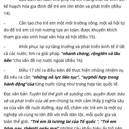
kế hoạch hóa gia đình để trẻ em lớn khôn và phát triển (điều
14).
- Cần tạo cho trẻ em một môi trường sống, một xã hội tự
do để trẻ em có nơi nương tựa an toàn, được khuyến khích
tham gia vào sinh hoạt văn hóa xã hội (điều 15).
- Khôi phục lại sự tăng trưởng và phát triển kinh tế ở tất
cả các nước; tìm ra giải pháp
"nhanh chóng, rộnglớn và lâu
bền
"cho vấn đề nợ nước ngoài (điều 16).
- Điều 17 chỉ ra điều kiện để thực hiện nhũng nhiệm vụ
đã nêu ra cần
"những nỗ lực liên tục", "sựphối hợp trong
hành động"cùa
từng nước cũng như trong hợp tác quốc tế.
Đọc văn bản
Tuyên bố thế giới về sựsống còn, quyền được bảo
vệ và phát triển của ứẻ em
chúng ta mới cảm thấy ý nghĩa sâu
xa của vấn đề nuôi dưỡng, dạy dỗ, chăm sóc trẻ em là một sự
nghiệp vô cùng to lớn đối với mỗi dân tộc, mỗi quốc gia và
toàn thế giói.
"Trẻ em là tương lai của Tổ quốc
",
"Trẻ em
hôm nay, thếgiới ngày mai",
những câu khẩu hiệu ấy trở nên