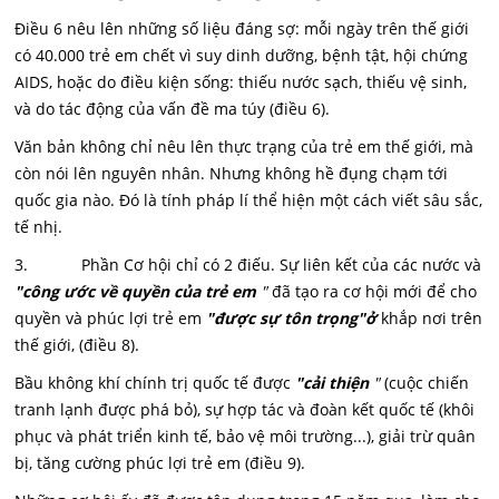
Điều 6 nêu lên những số liệu đáng sợ: mỗi ngày trên thế giới
có 40.000 trẻ em chết vì suy dinh dưỡng, bệnh tật, hội chứng
AIDS, hoặc do điều kiện sống: thiếu nước sạch, thiếu vệ sinh,
và do tác động của vấn đề ma túy (điều 6).
Văn bản không chỉ nêu lên thực trạng của trẻ em thế giới, mà
còn nói lên nguyên nhân. Nhưng không hề đụng chạm tới
quốc gia nào. Đó là tính pháp lí thể hiện một cách viết sâu sắc,
tế nhị.
3. Phần Cơ hội chỉ có 2 điếu. Sự liên kết của các nước và
"công ước về quyền của trẻ em
"
đã tạo ra cơ hội mới để cho
quyền và phúc lợi trẻ em
"được sự tôn trọng"ở
khắp nơi trên
thế giới, (điều 8).
Bầu không khí chính trị quốc tế được
"cải thiện
"
(cuộc chiến
tranh lạnh được phá bỏ), sự hợp tác và đoàn kết quốc tế (khôi
phục và phát triển kinh tế, bảo vệ môi trường...), giải trừ quân
bị, tăng cường phúc lợi trẻ em (điều 9).