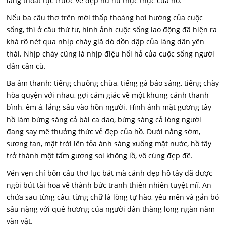
lâng thoát tục trước vẻ đẹp hư hư thực thực của hồ.
Nếu ba câu thơ trên mới thấp thoáng hơi hướng của cuộc
sống, thì ở câu thứ tư, hình ảnh cuộc sống lao động đã hiện ra
khá rõ nét qua nhịp chày giã dó dồn dập của làng dân yên
thái. Nhịp chày cũng là nhịp điệu hối hả của cuộc sống người
dân cần cù.
Ba âm thanh: tiếng chuông chùa, tiếng gà báo sáng, tiếng chày
hòa quyện với nhau, gợi cảm giác về một khung cảnh thanh
bình, êm ả, lắng sâu vào hồn người. Hình ảnh mặt gương tây
hồ làm bừng sáng cả bài ca dao, bừng sáng cả lòng người
đang say mê thưởng thức vẻ đẹp của hồ. Dưới nắng sớm,
sương tan, mật trời lên tỏa ánh sáng xuống mặt nước, hồ tây
trở thành một tấm gương soi không lồ, vô cùng đẹp đẽ.
Vẻn vẹn chỉ bốn câu thơ lục bát mà cảnh đẹp hồ tây đã được
ngòi bút tài hoa vẽ thành bức tranh thiên nhiên tuyệt mĩ. An
chứa sau từng câu, từng chữ là lòng tự hào, yêu mến và gắn bó
sâu nặng với quê hương của người dân thăng long ngàn năm
văn vật.