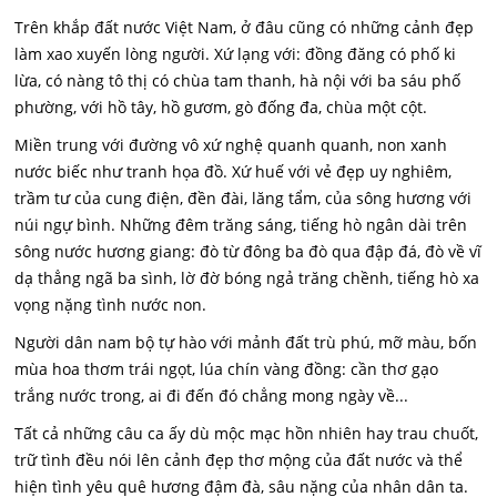
Trên khắp đất nước Việt Nam, ở đâu cũng có những cảnh đẹp
làm xao xuyến lòng người. Xứ lạng với: đồng đăng có phố ki
lừa, có nàng tô thị có chùa tam thanh, hà nội với ba sáu phố
phường, với hồ tây, hồ gươm, gò đống đa, chùa một cột.
Miền trung với đường vô xứ nghệ quanh quanh, non xanh
nước biếc như tranh họa đồ. Xứ huế với vẻ đẹp uy nghiêm,
trầm tư của cung điện, đền đài, lăng tẩm, của sông hương với
núi ngự bình. Những đêm trăng sáng, tiếng hò ngân dài trên
sông nước hương giang: đò từ đông ba đò qua đập đá, đò về vĩ
dạ thẳng ngã ba sình, lờ đờ bóng ngả trăng chềnh, tiếng hò xa
vọng nặng tình nước non.
Người dân nam bộ tự hào với mảnh đất trù phú, mỡ màu, bốn
mùa hoa thơm trái ngọt, lúa chín vàng đồng: cần thơ gạo
trắng nước trong, ai đi đến đó chẳng mong ngày về...
Tất cả những câu ca ấy dù mộc mạc hồn nhiên hay trau chuốt,
trữ tình đều nói lên cảnh đẹp thơ mộng của đất nước và thể
hiện tình yêu quê hương đậm đà, sâu nặng của nhân dân ta.