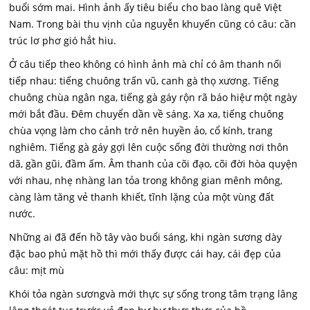
buổi sớm mai. Hình ảnh ấy tiêu biểu cho bao làng quê Việt
Nam. Trong bài thu vịnh của nguyễn khuyến cũng có câu: cần
trúc lơ phơ gió hắt hiu.
Ở câu tiếp theo không có hình ảnh mà chỉ có âm thanh nối
tiếp nhau: tiếng chuông trấn vũ, canh gà thọ xương. Tiếng
chuông chùa ngân nga, tiếng gà gáy rộn rã báo hiệư một ngày
mới bắt đầu. Đêm chuyển dần về sáng. Xa xa, tiếng chuông
chùa vọng làm cho cảnh trở nên huyền ảo, cổ kính, trang
nghiêm. Tiếng gà gáy gợi lên cuộc sống đời thường nơi thôn
dã, gần gũi, đầm ấm. Âm thanh của cõi đạo, cõi đời hòa quyện
với nhau, nhẹ nhàng lan tỏa trong không gian mênh mông,
càng làm tăng vẻ thanh khiết, tĩnh lặng của một vùng đất
nước.
Những ai đã đến hồ tây vào buổi sáng, khi ngàn sương dày
đặc bao phủ mặt hồ thì mới thấy được cái hay, cái đẹp của
câu: mịt mù
Khói tỏa ngàn sươngvà mới thực sự sống trong tâm trạng lâng