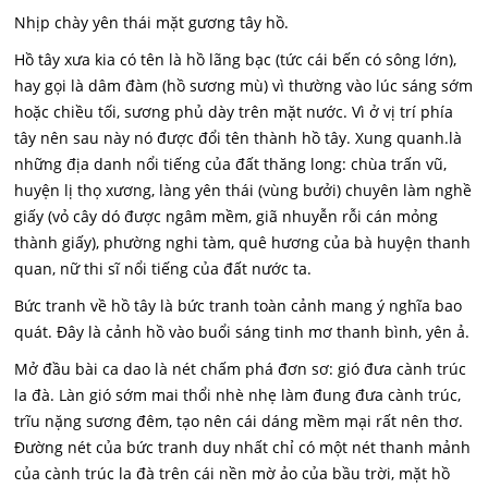
Nhịp chày yên thái mặt gương tây hồ.
Hồ tây xưa kia có tên là hồ lãng bạc (tức cái bến có sông lớn),
hay gọi là dâm đàm (hồ sương mù) vì thường vào lúc sáng sớm
hoặc chiều tối, sương phủ dày trên mặt nước. Vì ở vị trí phía
tây nên sau này nó được đổi tên thành hồ tây. Xung quanh.là
những địa danh nổi tiếng của đất thăng long: chùa trấn vũ,
huyện lị thọ xương, làng yên thái (vùng bưởi) chuyên làm nghề
giấy (vỏ cây dó được ngâm mềm, giã nhuyễn rỗi cán mỏng
thành giấy), phường nghi tàm, quê hương của bà huyện thanh
quan, nữ thi sĩ nổi tiếng của đất nước ta.
Bức tranh về hồ tây là bức tranh toàn cảnh mang ý nghĩa bao
quát. Đây là cảnh hồ vào buổi sáng tinh mơ thanh bình, yên ả.
Mở đầu bài ca dao là nét chấm phá đơn sơ: gió đưa cành trúc
la đà. Làn gió sớm mai thổi nhè nhẹ làm đung đưa cành trúc,
trĩu nặng sương đêm, tạo nên cái dáng mềm mại rất nên thơ.
Đường nét của bức tranh duy nhất chỉ có một nét thanh mảnh
của cành trúc la đà trên cái nền mờ ảo của bầu trời, mặt hồ