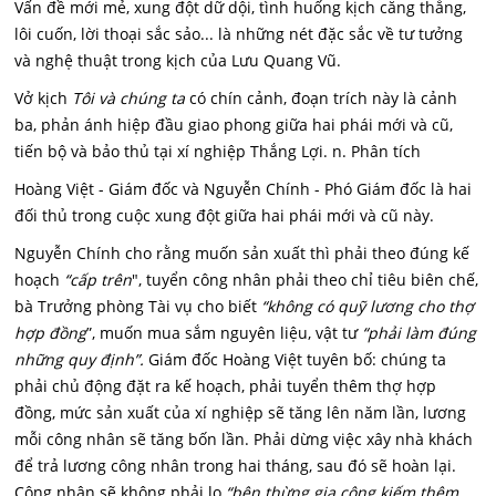
Vấn đề mới mẻ, xung đột dữ dội, tình huống kịch căng thẳng,
lôi cuốn, lời thoại sắc sảo... là những nét đặc sắc về tư tưởng
và nghệ thuật trong kịch của Lưu Quang Vũ.
Vở kịch
Tôi và chúng ta
có chín cảnh, đoạn trích này là cảnh
ba, phản ánh hiệp đầu giao phong giữa hai phái mới và cũ,
tiến bộ và bảo thủ tại xí nghiệp Thắng Lợi. n. Phân tích
Hoàng Việt - Giám đốc và Nguyễn Chính - Phó Giám đốc là hai
đối thủ trong cuộc xung đột giữa hai phái mới và cũ này.
Nguyễn Chính cho rằng muốn sản xuất thì phải theo đúng kế
hoạch
“cấp trên
", tuyển công nhân phải theo chỉ tiêu biên chế,
bà Trưởng phòng Tài vụ cho biết
“không có quỹ lương cho thợ
hợp đồng
”, muốn mua sắm nguyên liệu, vật tư
“phải làm đúng
những quy định”.
Giám đốc Hoàng Việt tuyên bố: chúng ta
phải chủ động đặt ra kế hoạch, phải tuyển thêm thợ hợp
đồng, mức sản xuất của xí nghiệp sẽ tăng lên năm lần, lương
mỗi công nhân sẽ tăng bốn lần. Phải dừng việc xây nhà khách
để trả lương công nhân trong hai tháng, sau đó sẽ hoàn lại.
Công nhân sẽ không phải lo
“bện thừng gia công kiếm thêm