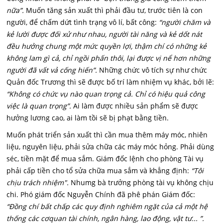
nữa”.
Muốn tăng sản xuất thì phải đầu tư, trước tiên là con
người, để chấm dứt tình trạng vô lí, bất công:
“người chăm và
kẻ lười được đối xử như nhau, người tài năng và kẻ dốt nát
đều hưởng chung một mức quyền lợi, thậm chí có những kẻ
không lam gì cả, chỉ ngồi phấn thôi, lại được vị nể hơn những
người đã vất vả cống hiến”.
Những chức vô tích sự như chức
Quản đốc Trương thì sẽ được bố trí làm nhiệm vụ khác, bởi lẽ:
“Không có chức vụ nào quan trọng cả. Chỉ có hiệu quả công
việc là quan trọng”.
Ai làm được nhiều sản phẩm sẽ được
hưởng lương cao, ai làm tồi sẽ bị phạt bằng tiền.
Muốn phát triển sản xuất thì cần mua thêm máy móc, nhiên
liệu, nguyên liệu, phải sửa chữa các máy móc hỏng. Phải dùng
séc, tiền mặt để mua sắm. Giám đốc lệnh cho phòng Tài vụ
phải cấp tiền cho tổ sửa chữa mua sắm và khẳng định:
“Tôi
chịu trách nhiệm".
Nhumg bà trưởng phòng tài vụ không chịu
chi. Phó giám đốc Nguyễn Chính đã phê phán Giám đốc:
“Đồng chí bất chấp các quy định nghiêm ngặt của cả một hệ
thống các cơquan tài chính, ngân hàng, lao động, vật tư... ”.