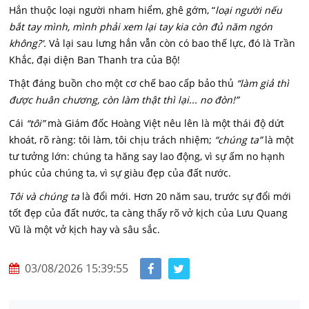
Hắn thuộc loại người nham hiểm, ghê gớm, “
l
oại người nếu
bắt tay mình, mình phải xem lại tay kia còn đủ năm ngón
không?'.
Vả lại sau lưng hắn vẫn còn có bao thế lực, đó là Trần
Khắc, đại diện Ban Thanh tra của Bộ!
Thật đáng buồn cho một cơ chế bao cấp bảo thủ
“làm giả thì
được huân chương, còn làm thật thì lại... no đòn!”
Cái
“tôi”
mà Giám đốc Hoàng Việt nêu lên là một thái độ dứt
khoát, rõ ràng: tôi làm, tôi chịu trách nhiệm;
“chúng ta”
là một
tư tưởng lớn: chúng ta hăng say lao động, vì sự ấm no hạnh
phúc của chúng ta, vì sự giàu đẹp của đất nước.
Tôi và chúng ta
là đổi mới. Hơn 20 năm sau, trước sự đổi mới
tốt đẹp của đất nước, ta càng thấy rõ vở kịch của Lưu Quang
Vũ là một vở kịch hay và sâu sắc.
03/08/2026 15:39:55