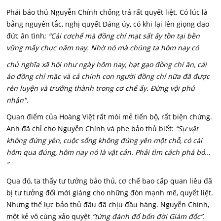
Phái bảo thủ Nguyễn Chính chống trả rất quyết liệt. Có lúc là
bằng nguyên tắc, nghị quyết Đảng ủy, có khi lại lên giọng đạo
đức ân tình;
“Cái cơchế mà đồng chí mạt sất ấy tồn tại bền
vững mấy chục năm nay. Nhờ nó mà chúng ta hôm nay có
chủ nghĩa xã hội như ngày hôm nay, hạt gạo đồng chí ăn, cái
áo đồng chí mặc và cả chính con người đồng chí nữa đã được
rèn luyện và trưởng thành trong cơ chế ấy. Đừng vội phủ
nhận".
Quan điểm của Hoàng Việt rất mói mẻ tiến bộ, rất biện chứng.
Anh đã chỉ cho Nguyễn Chính và phe bảo thủ biết:
“Sự vật
không đứng yên, cuộc sống không đứng yên một chỗ, có cái
hôm qua đúng, hôm nay nó là vật cản. Phải tìm cách phá bỏ...
”
Qua đó, ta thấy tư tưởng bảo thủ, cơ chế bao cấp quan liêu đã
bị tư tưởng đổi mới giáng cho những đòn mạnh mẽ, quyết liệt.
Nhưng thế lực bảo thủ đâu đã chịu đầu hàng. Nguyễn Chính,
một kẻ vô cùng xảo quyệt
“từng đánh đổ bốn đời Giám đốc”.