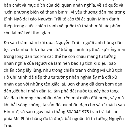
bản chất và mục đích của đội quân nhân nghĩa, về Tổ quốc và
“Bốn phương biển cả thanh bình”. Vì yêu thương dân mà trong
Bình Ngô đại cáo Nguyễn Trãi tố cáo tội ác quân Minh đanh
thép trong cuộc chiến tranh vệ quốc trở thành một tác phẩm
còn lại mãi với thời gian.
Đã sáu trăm năm trôi qua, Nguyễn Trãi - người anh hùng dân
tộc và là nhà thơ, nhà văn, tư tưởng chính trị, thực sự sống mãi
trong lòng dân tộc khi các thế hệ con cháu mang tư tưởng
nhân nghĩa của Người đã làm nên bao sự tích kì diệu, bao
chiến công lẫy lừng, như trong chiến tranh chống Mĩ Chủ tịch
Hồ Chí Minh đã tiếp thu tư tưởng nhân nghĩa ấy mà đối xử
nhân đạo với những tên giặc lái. Bọn chúng đã đem bom đạn
đến giết hại nhân dân ta, tàn phá đất nước ta, gây bao tang
tóc đau thương cho nhân dân trên mọi miền đất nước, vậy mà
khi bắt sống chúng, ta vẫn đối xử nhân đạo cho vào “khách sạn
Hintơn”, và sau ngày toàn thắng 30/ 04/1975 trao trả lại cho
phía Mĩ. Phải chăng đó là được bắt nguồn từ tư tưởng Nguyễn
Trãi.