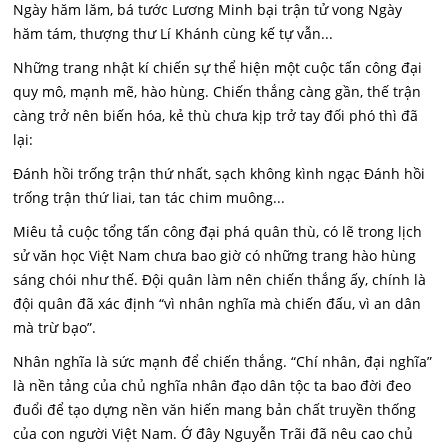
Ngày hăm lăm, bá tước Lương Minh bại trận tử vong Ngày
hăm tám, thượng thư Lí Khánh cùng kế tự vẫn...
Những trang nhật kí chiến sự thể hiện một cuộc tấn công đại
quy mô, mạnh mẽ, hào hùng. Chiến thắng càng gần, thế trận
càng trở nên biến hóa, kẻ thù chưa kịp trở tay đối phó thì đã
lại:
Đánh hồi trống trận thứ nhất, sạch không kình ngạc Đánh hồi
trống trận thứ liai, tan tác chim muông...
Miêu tả cuộc tổng tấn công đại phá quân thù, có lẽ trong lịch
sử văn học Việt Nam chưa bao giờ có những trang hào hùng
sáng chói như thế. Đội quân làm nên chiến thắng ấy, chính là
đội quân đã xác định “vì nhân nghĩa mà chiến đấu, vì an dân
mà trừ bạo”.
Nhân nghĩa là sức mạnh để chiến thắng. “Chí nhân, đại nghĩa”
là nền tảng của chủ nghĩa nhân đạo dân tộc ta bao đời đeo
đuổi để tạo dựng nền văn hiến mang bản chất truyền thống
của con người Việt Nam. Ớ đây Nguyễn Trãi đã nêu cao chủ