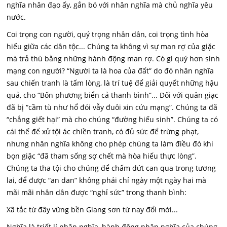
nghĩa nhân đạo ấy, gắn bó với nhân nghĩa mà chủ nghĩa yêu
nước.
Coi trọng con người, quý trọng nhân dân, coi trọng tình hòa
hiếu giữa các dân tộc... Chúng ta không vì sự man rợ của giặc
mà trả thù bằng những hành động man rợ. Có gì quý hơn sinh
mạng con người? “Người ta là hoa của đất” do đó nhân nghĩa
sau chiến tranh là tấm lòng, là trí tuệ để giải quyết những hậu
quả, cho “Bốn phương biển cả thanh bình”... Đối với quân giạc
đã bị “cầm tù như hổ đói vẫy đuôi xin cứu mạng”. Chúng ta đã
“chẳng giết hại” mà cho chúng “đường hiếu sinh”. Chúng ta có
cái thế để xử tội ác chiền tranh, có đủ sức để trừng phạt,
nhưng nhân nghĩa không cho phép chúng ta làm điều đó khi
bọn giặc “đã tham sống sợ chết mà hòa hiếu thực lòng”.
Chúng ta tha tội cho chúng để chấm dứt can qua trong tương
lai, để được “an dan” không phải chỉ ngày một ngày hai mà
mãi mãi nhân dân được “nghỉ sức” trong thanh bình:
Xã tắc từ đây vững bền Giang sơn từ nay đổi mới...
Nghĩa là triết lí nhân nghĩa, hành động nhân nghĩa của chúng