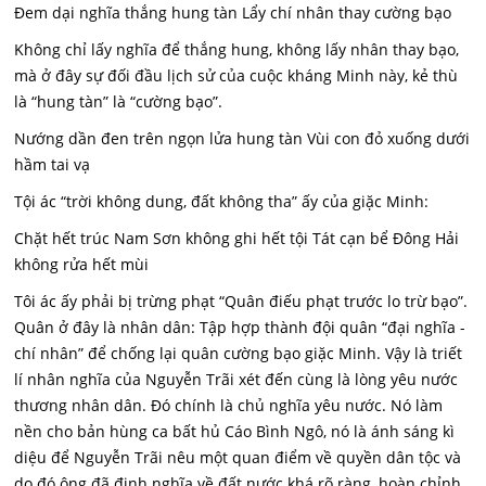
Đem dại nghĩa thắng hung tàn Lẩy chí nhân thay cường bạo
Không chỉ lấy nghĩa để thắng hung, không lấy nhân thay bạo,
mà ở đây sự đối đầu lịch sử của cuộc kháng Minh này, kẻ thù
là “hung tàn” là “cường bạo”.
Nướng dần đen trên ngọn lửa hung tàn Vùi con đỏ xuống dưới
hầm tai vạ
Tội ác “trời không dung, đất không tha” ấy của giặc Minh:
Chặt hết trúc Nam Sơn không ghi hết tội Tát cạn bể Đông Hải
không rửa hết mùi
Tôi ác ấy phải bị trừng phạt “Quân điếu phạt trước lo trừ bạo”.
Quân ở đây là nhân dân: Tập hợp thành đội quân “đại nghĩa -
chí nhân” để chống lại quân cường bạo giặc Minh. Vậy là triết
lí nhân nghĩa của Nguyễn Trãi xét đến cùng là lòng yêu nước
thương nhân dân. Đó chính là chủ nghĩa yêu nước. Nó làm
nền cho bản hùng ca bất hủ Cáo Bình Ngô, nó là ánh sáng kì
diệu để Nguyễn Trãi nêu một quan điểm về quyền dân tộc và
do đó ông đã định nghĩa về đất nước khá rõ ràng, hoàn chỉnh,