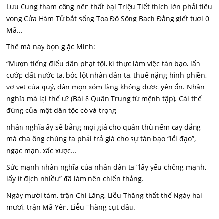
Lưu Cung tham công nên thất bại Triệu Tiết thích lớn phải tiêu
vong Cửa Hàm Tử bắt sống Toa Đô Sông Bạch Đằng giết tươi 0
Mã...
Thế mà nay bọn giặc Minh:
“Mượn tiếng điếu dân phạt tội, kì thực làm việc tàn bạo, lấn
cướp đất nước ta, bóc lột nhân dân ta, thuế nặng hình phiền,
vơ vét của quý, dân mọn xóm làng không được yên ổn. Nhân
nghĩa mà lại thế ư? (Bài 8 Quân Trung từ mệnh tập). Cái thế
đứng của một dân tộc có và trọng
nhân nghĩa ấy sẽ bằng mọi giá cho quân thù nếm cay đắng
mà cha ông chúng ta phải trả giá cho sự tàn bạo “lỗi đạo”,
ngạo mạn, xấc xược...
Sức mạnh nhân nghĩa của nhân dân ta “lấy yếu chống mạnh,
lấy ít địch nhiều” đã làm nên chiến thắng.
Ngày mười tám, trận Chi Lăng, Liễu Thăng thất thế Ngày hai
mươi, trận Mã Yên, Liễu Thăng cụt đầu.