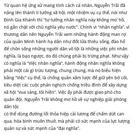
Từ quan hệ ứng xử mang tính cách cá nhân, Nguyễn Trãi đã
nâng lên thành lí tưởng xã hội, một nhiệm vụ cụ thể, nói như
Đinh Gia Khánh thì “tư tưởng nhân nghĩa này không mo' hồ,
nó gắn chặt với chủ nghĩa yêu nước”. Chính vì “nhân nghĩa”, vì
thương dân nên Nguyễn Trãi xem những hành động man rợ
của quân Minh hành hạ dân như đốt lửa thiêu sống, đào hố
để chôn sống những người dân vô tội là những việc phi nhân
nghĩa, là bạo ngược, do đó chúng phải bị trừng phạt. Như vậy
có nghĩa là “Việc nhân nghĩa”, hành động nhân nghĩa không
phải một cái gì trừu tượng, chung chung, mà nó biểu hiện
bằng “Việc” cụ thể, là chống quân xâm lược để giữ yên bờ cõi,
tiêu diệt các cuộc phản nghịch chống triều đình để xây dựng
xã hội “vua sáng, tôi hiền”. Việc ấy phải được giao phó cho
quân đội. Nguyễn Trãi không mơ hồ về sự nghiệp giải phóng
dân tộc
có thể dùng đường lối thỏa hiệp cải lương để chấm dứt can
qua, hòa bình muôn thuở, mà phải có sức mạnh của lực lượng
quân sự và sức mạnh của “đại nghĩa”.