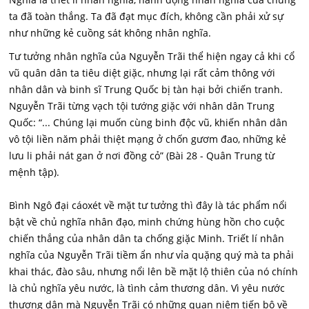
ta đã toàn thắng. Ta đã đạt mục đích, không cần phải xử sự
như những kẻ cuồng sát không nhân nghĩa.
Tư tưởng nhân nghĩa của Nguyễn Trãi thể hiện ngay cả khi cổ
vũ quân dân ta tiêu diệt giặc, nhưng lại rất cảm thông với
nhân dân và binh sĩ Trung Quốc bị tàn hại bởi chiến tranh.
Nguyễn Trãi từng vạch tội tướng giặc với nhân dân Trung
Quốc: “... Chúng lại muốn cùng binh độc vũ, khiến nhân dân
vô tội liền năm phải thiệt mạng ở chốn gươm đao, những kẻ
lưu li phải nát gan ở nơi đồng cỏ” (Bài 28 - Quân Trung từ
mệnh tập).
Bình Ngô đại cáoxét về mặt tư tưởng thì đây là tác phẩm nổi
bật về chủ nghĩa nhân đạo, minh chứng hùng hồn cho cuộc
chiến thắng của nhân dân ta chống giặc Minh. Triết lí nhân
nghĩa của Nguyễn Trãi tiềm ẩn như vỉa quặng quý mà ta phải
khai thác, đào sâu, nhưng nổi lên bề mặt lộ thiên của nó chính
là chủ nghĩa yêu nước, là tình cảm thương dân. Vì yêu nước
thương dân mà Nguyễn Trãi có những quan niệm tiến bộ về