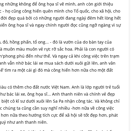
ng những không để ông họa sĩ vẽ mình, anh còn giới thiệu
c - họ cũng công hiến quên mình cho Tổ quốc, cho xã hội, cho
c đời đẹp quá bởi có những người đang ngàý đêm hết lòng hết
hiến ông họa sĩ và ngay chính người đọc cũng ngỡ ngàng vì sự
 đỏ, hồng phấn, tổ ong... - đó là vườn của do bàn tay của
mà muôn màu muôn vẻ rực rỡ sắc hoa. Phải là con người có
ần'phong phú đến như thế. Và ngay cả khi công việc trên trạm
 anh vẫn nhờ bác lái xe mua sách dưới xuôi gửi lên, anh vân
hế’ tìm ra một cái gì đó mà công hiến hơn nữa cho một đất
u có thêm cho đất nước Việt Nam. Anh là lớp người trẻ tuổi
hư bác lái xe, ông họa sĩ... Anh thanh niên và chính vẻ đẹp
iệt cô kĩ sư dưới xuôi lên Sa Pa nhận công tác. Và không chỉ
c chúng ta cũng cần suy nghĩ nhiều -hơn nữa về công việc
 hơn nữa theo hướng tích cực để xã hội sẽ tốt đẹp hơn, phát
quý như anh thanh niên.