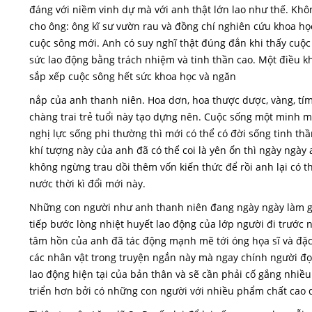
đáng với niềm vinh dự mà với anh thật lớn lao như thế. Khô
cho ông: ông kĩ sư vườn rau và đồng chí nghiên cứu khoa họ
cuộc sông mới. Anh có suy nghĩ thật đúng đắn khi thấy cuộ
sức lao động bằng trách nhiệm và tinh thần cao. Một điều k
sắp xếp cuộc sông hết sức khoa học và ngăn
nắp của anh thanh niên. Hoa dơn, hoa thược dược, vàng, tím,
chàng trai trẻ tuổi này tạo dựng nên. Cuộc sống một minh 
nghị lực sống phi thường thì mới có thể có đời sống tinh th
khí tượng này của anh đã có thể coi là yên ổn thì ngày ngày
không ngừng trau dồi thêm vốn kiến thức để rồi anh lại có t
nước thời kì đổi mới này.
Những con người như anh thanh niên đang ngày ngày làm già
tiếp bước lòng nhiệt huyết lao động của lớp người đi trước n
tâm hồn của anh đã tác động mạnh mẽ tới óng họa sĩ và đặc b
các nhân vật trong truyện ngắn này mà ngay chính người đọ
lao động hiện tại của bản thân và sẽ cần phải cố gắng nhiều
triển hơn bởi có những con người với nhiều phẩm chất cao 