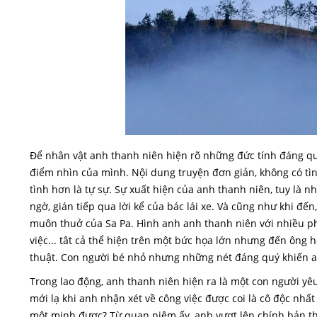
Để nhân vật anh thanh niên hiện rõ những đức tính đáng qu
điểm nhìn của mình. Nội dung truyện đơn giản, không có tìn
tình hơn là tự sự. Sự xuất hiện của anh thanh niên, tuy là n
ngờ, gián tiếp qua lời kể của bác lái xe. Và cũng như khi đến
muôn thuở của Sa Pa. Hình anh anh thanh niên với nhiều ph
việc... tât cả thể hiện trên một bức họa lớn nhưng đến ông h
thuật. Con người bé nhỏ nhưng những nét đáng quý khiến an
Trong lao động, anh thanh niên hiện ra là một con người yêu
mới lạ khi anh nhận xét về công việc được coi là cô độc nhất th
một minh được? Từ quan niệm ấy, anh vượt lên chính bản th