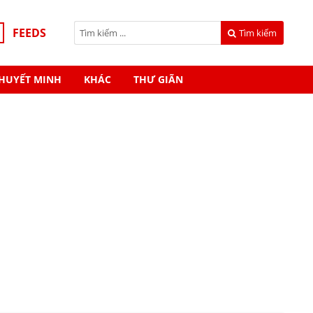
FEEDS
Tìm kiếm
HUYẾT MINH
KHÁC
THƯ GIÃN