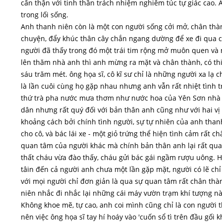
cẩn thận với tinh thần trách nhiệm nghiêm túc tự giác cao.
trong lối sống.
Anh thanh niên còn là một con người sống cởi mở, chân thà
chuyện, đẩy khúc thân cây chắn ngang dường để xe đi qua c
người đã thấy trong đó một trái tim rộng mở muôn quen và m
lên thăm nhà anh thì anh mừng ra mặt và chân thành, có th
sáu trăm mét. ông họa sĩ, cô kĩ sư chỉ là những người xa lạ 
là lần cuôi cùng họ gặp nhau nhưng anh vẫn rất nhiệt tình t
thứ trà pha nước mưa thơm như nước hoa của Yên Sơn nhà a
dân nhưng rất quý đối với bản thân anh cũng như với hai vị 
khoảng cách bởi chính tình người, sự tự nhiên của anh thanh 
cho cô, và bác lái xe - một giỏ trứng thể hiện tình cảm rất
quan tâm của người khác mà chính bản thân anh lại rất qu
thất cháu vừa đào thấy, cháu gửi bác gái ngầm rượu uông. 
tâin đến cả người anh chưa một lần gặp mặt, người có lẽ chỉ 
với mọi người chỉ đơn giản là qua sự quan tâm rất chân thàn
niên nhắc đi nhắc lại những cái máy vườn trạm khí tượng nào 
Không khoe mẽ, tự cao, anh coi mình cũng chỉ là con người 
nên việc ông họa sĩ tay hí hoáy vào 'cuốn sổ tì trên đầu gối