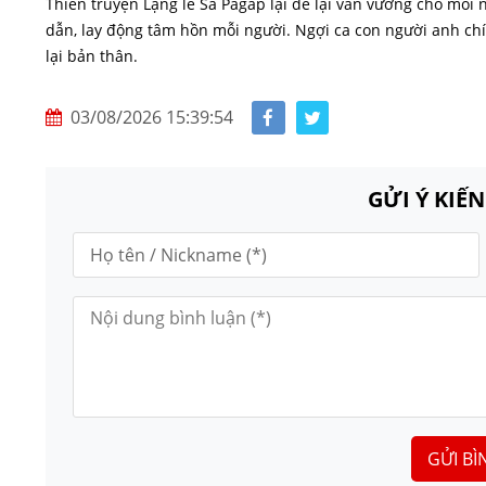
Thiên truyện Lặng lẽ Sa Pagấp lại để lại vấn vương cho mỗi 
dẫn, lay động tâm hồn mỗi người. Ngợi ca con người anh chí
lại bản thân.
03/08/2026 15:39:54
GỬI Ý KIẾ
GỬI BÌ