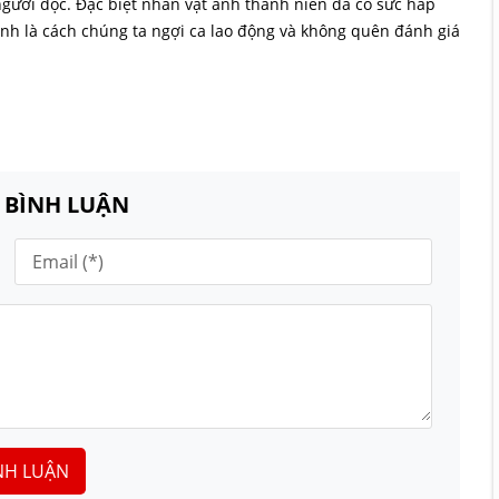
người đọc. Đặc biệt nhân vật anh thanh niên đã có sức hấp
nh là cách chúng ta ngợi ca lao động và không quên đánh giá
N BÌNH LUẬN
NH LUẬN