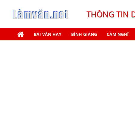
THÔNG TIN 
BÀI VĂN HAY
BÌNH GIẢNG
CẢM NGHĨ