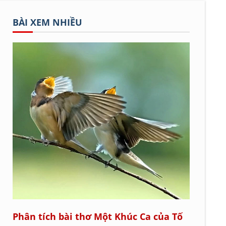
BÀI XEM NHIỀU
Phân tích bài thơ Một Khúc Ca của Tố