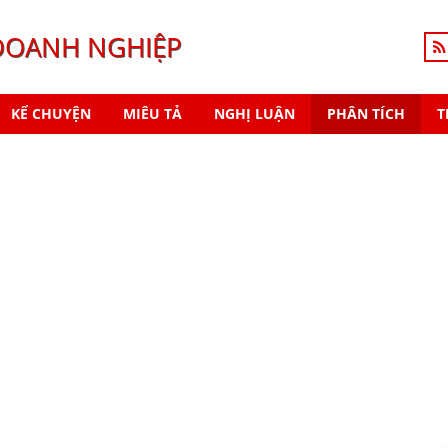
DOANH NGHIỆP
KỂ CHUYỆN
MIÊU TẢ
NGHỊ LUẬN
PHÂN TÍCH
T