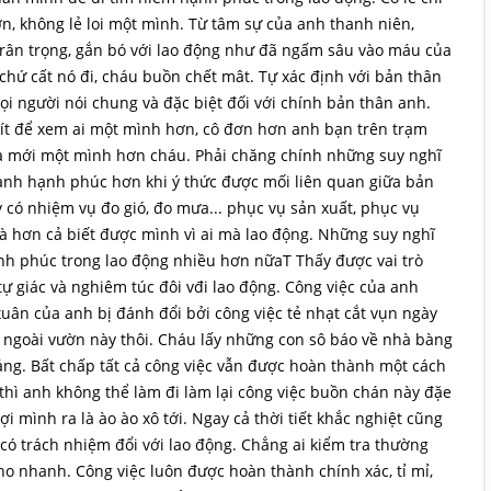
, không lẻ loi một mình. Từ tâm sự của anh thanh niên,
 trân trọng, gắn bó với lao động như đã ngấm sâu vào máu của
 chứ cất nó đi, cháu buồn chết mât. Tự xác định với bản thân
mọi người nói chung và đặc biệt đối với chính bản thân anh.
 ít để xem ai một mình hơn, cô đơn hơn anh bạn trên trạm
a mới một mình hơn cháu. Phải chăng chính những suy nghĩ
 anh hạnh phúc hơn khi ý thức được mối liên quan giữa bản
 có nhiệm vụ đo gió, đo mưa... phục vụ sản xuất, phục vụ
và hơn cả biết được mình vì ai mà lao động. Những suy nghĩ
h phúc trong lao động nhiều hơn nữaT Thấy được vai trò
ự giác và nghiêm túc đôi vđi lao động. Công việc của anh
c xuân của anh bị đánh đổi bởi công việc tẻ nhạt cắt vụn ngày
ngoài vườn này thôi. Cháu lấy những con sô báo về nhà bàng
sáng. Bất chấp tất cả công việc vẫn được hoàn thành một cách
 thì anh không thể làm đi làm lại công việc buồn chán này đặe
đợi mình ra là ào ào xô tới. Ngay cả thời tiết khắc nghiệt cũng
có trách nhiệm đổi với lao động. Chẳng ai kiểm tra thường
ho nhanh. Công việc luôn được hoàn thành chính xác, tỉ mỉ,