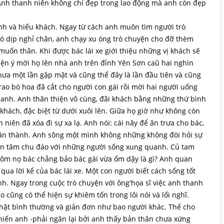
 Anh thanh niên không chỉ đẹp trong lao động mà anh còn đẹp
nh và hiếu khách. Ngay từ cách anh muôn tìm người trò
ó dịp nghỉ chân, anh chạy xu óng trò chuyện cho đỡ thèm
uốn thân. Khi được bác lái xe giới thiệu những vị khách sẽ
iện ý mời họ lên nhà anh trên đỉnh Yên Sơn caũ hai nghìn
chưa một lần gặp mặt và cũng thể đây là lần đầu tiên và cũng
rao bó hoa đã cắt cho người con gái rồi mời hai người uống
nh. Anh thân thiện vô cùng, đãi khách bằng những thứ bình
khách, đặc biệt từ dưới xuôi lên. Giữa họ giờ như không còn
niên đã xóa đi sự xa lạ. Anh nói: cái năy để ăn trưa cho bác,
 chân thành. Anh sông một mình không những không đòi hỏi sự
an tâm chu đáo với những người sống xung quanh. Củ tam
Hôm nọ bác chẳng bảo bác gái vừa ốm dậy là gì? Anh quan
qua lời kể của bác lái xe. Một con người biết cách sống tốt
h. Ngay trong cuộc trò chuyện với ông'họa sĩ việc anh thanh
cũng có thể hiện sự khiêm tốn trong lôi nói và lối nghĩ.
thật bình thường và giản đơn như bao người khác. Thế cho
 khiến anh -phải ngăn lại bởi anh thấy bản thân chưa xứng