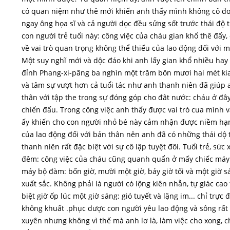
có quan niệm như thê mới khiến anh thấy mình không cô đơn
ngay ông họa sĩ và cả người dọc đều sửng sốt trước thái độ
con người trẻ tuổi này: công việc của cháu gian khổ thê đấy,
về vai trò quan trọng không thể thiếu của lao động đối với 
Một suy nghĩ mới và dộc đáo khi anh lấy gian khổ nhiều hay
đỉnh Phang-xi-pãng ba nghìn một trăm bôn mươi hai mét ki
và tâm sự vượt hơn cả tuổi tác như anh thanh niên đã giúp
thân với tập the trong sự đóng góp cho đât nước: cháu ở đây
chiến đấu. Trong công việc anh thấy được vai trò cua mình 
ấy khiến cho con người nhỏ bé này cảm nhận được niềm hạn
của lao động đối với bản thân nên anh đã có những thái dộ t
thanh niên rất đặc biệt với sự cô lập tuyệt đôi. Tuổi trẻ, sứ
đêm: công việc của cháu cũng quanh quẩn ở mấy chiếc máy 
máy bộ đàm: bốn giờ, mười một giờ, bảy giờ tối và một giờ 
xuất sắc. Không phải là người có lộng kiên nhẫn, tự giác cao
biệt giờ ốp lúc một giờ sáng: gió tuyết và lặng im... chỉ trực 
không khuất .phục dược con người yêu lao động và sông rất 
xuyên nhưng không vì thế mà anh lơ là, làm việc cho xong, c