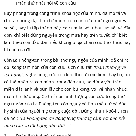
1. Phần thứ nhất nói về con cừu
Buy-phông trong công trình khoa học của mình, đã mô tả và
chỉ ra những đặc tính tự nhiên của con cừu như ngu ngốc và
sợ sệt, hay tụ tập thành bầy, co cụm lại với nhau, sợ sệt và đần
độn, chỉ biết đứng nguyên trong mưa hay trên tuyết, chỉ biết
làm theo con đầu đàn nếu không bị gã chăn cừu thôi thúc hay
bị chó xua đi.
Còn La Phông-ten trong bài thơ ngụ ngôn của mình, đã chỉ ra
đời sống tâm hồn của con cừu. Con cừu rất
“thân thương và
tốt bụng”.
Nghe tiếng cừu con kêu thì cừu mẹ liền chạy tói, nó
có thể nhận ra con mình trong đàn cừu, nó đứng yên trên
miền đất lạnh và bùn lầy cho con bú xong, với vẻ nhẫn nhục,
mắt nhìn lơ đãng. Có thể nói, hình tượng con cừu trong thơ
ngụ ngôn của La Phông-ten còn ngụ ý về tình mẫu tử và đức
hy sinh của người mẹ trong cuộc đời. Đúng như Hi-pô-lít Ten
đã nói:
“La Phông-ten đã động lòng thương cảm với bao nỗi
buồn rầu và tốt bụng như thế... ”.
2. Phần thứ hai nói về con sói