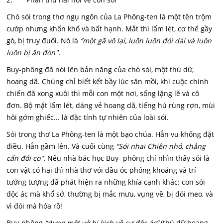
Chó sói trong thơ ngụ ngôn của La Phông-ten là một tên trộm
cướp nhưng khốn khổ và bất hạnh. Mắt thì lấm lét, cơ thể gầy
gò, bị truy đuổi. Nó là
“một gã vô lại, luôn luôn đói dài và luôn
luôn bị ăn đòn".
Buy-phông đã nói lên bản năng của chó sói, một thú dữ,
hoang dã. Chúng chỉ biết kết bầy lúc săn mồi, khi cuộc chinh
chiến đã xong xuôi thì mỗi con một nơi, sống lặng lẽ và cô
đơn. Bộ mặt lấm lét, dáng vẻ hoang dã, tiếng hú rùng rợn, mùi
hôi gớm ghiếc... là đặc tính tự nhiên của loài sói.
Sói trong thơ La Phông-ten là một bạo chúa. Hắn vu khống đặt
điều. Hắn gầm lên. Và cuối cùng
“Sói nhai Chiên nhỏ, chẳng
cẩn đôi co".
Nếu nhà bác học Buy- phông chỉ nhìn thấy sói là
con vật có hại thì nhà thơ vói đầu óc phóng khoáng và trí
tưởng tượng đã phát hiện ra những khía cạnh khác: con sói
độc ác mà khổ sở, thường bị mắc mưu, vụng về, bị đói meo, và
vì đói mà hóa rồ!
Buy-phông
“dựng một vở bi kịch về sự độc ác”
(thú dữ hoang