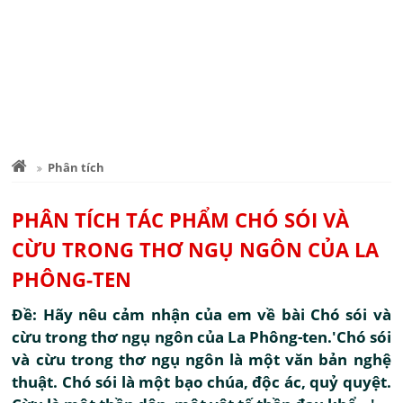
Phân tích
PHÂN TÍCH TÁC PHẨM CHÓ SÓI VÀ
CỪU TRONG THƠ NGỤ NGÔN CỦA LA
PHÔNG-TEN
Đề: Hãy nêu cảm nhận của em về bài Chó sói và
cừu trong thơ ngụ ngôn của La Phông-ten.'Chó sói
và cừu trong thơ ngụ ngôn là một văn bản nghệ
thuật. Chó sói là một bạo chúa, độc ác, quỷ quyệt.