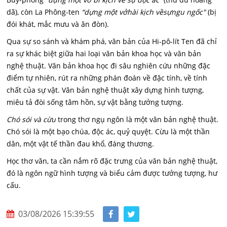
dã), còn La Phông-ten
“dựng một vởhài kịch vềsựngu ngốc"
(bị
đói khát, mắc mưu và ăn đòn).
Qua sự so sánh và khám phá, văn bản của Hi-pô-lít Ten đã chỉ
ra sự khác biệt giữa hai loại văn bản khoa học và văn bản
nghệ thuật. Văn bản khoa học đi sâu nghiên cứu những đặc
điểm tự nhiên, rút ra những phán đoán về đặc tính, về tính
chất của sự vật. Văn bản nghệ thuật xây dựng hình tượng,
miêu tả đòi sống tâm hồn, sự vật bằng tưởng tượng.
Chó sói và cừu
trong thơ ngụ ngôn là một văn bản nghệ thuật.
Chó sói là một bạo chúa, độc ác, quỷ quyệt. Cừu là một thần
dân, một vật tế thần đau khổ, đáng thương.
Học thơ văn, ta cần nắm rõ đặc trưng của văn bản nghệ thuật,
đó là ngôn ngữ hình tượng và biểu cảm được tưởng tượng, hư
cấu.
03/08/2026 15:39:55