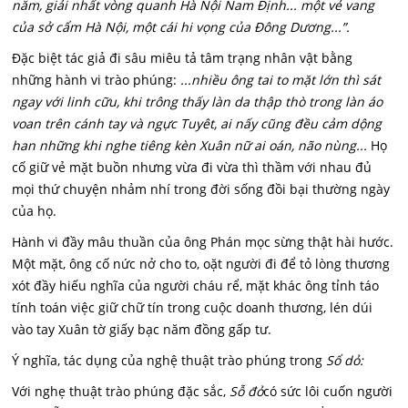
năm, giải nhất vòng quanh Hà Nội Nam Định... một vẻ vang
của sở cẩm Hà Nội, một cái hi vọng của
Đông Dương...”.
Đặc biệt tác giả đi sâu miêu tả tâm trạng nhân vật bằng
những hành vi trào phúng:
...nhiều ông tai to mặt lớn thì sát
ngay với linh cữu, khi trông thấy làn da thập thò trong làn áo
voan trên cánh tay và ngực Tuyêt, ai nấy cũng đều cảm dộng
han những khi nghe tiêng kèn Xuân nữ ai oán, não nùng...
Họ
cố giữ vẻ mặt buồn nhưng vừa đi vừa thì thầm với nhau đủ
mọi thứ chuyện nhảm nhí trong đời sống đồi bại thường ngày
của họ.
Hành vi đầy mâu thuần của ông Phán mọc sừng thật hài hước.
Một mặt, ông cố nức nở cho to, oặt người đi để tỏ lòng thương
xót đầy hiếu nghĩa của người cháu rể, mặt khác ông tỉnh táo
tính toán việc giữ chữ tín trong cuộc doanh thương, lén dúi
vào tay Xuân tờ giấy bạc năm đồng gấp tư.
Ý nghĩa, tác dụng của nghệ thuật trào phúng trong
Sổ dỏ:
Với nghẹ thuật trào phúng đặc sắc,
Sỗ
đỏ
có sức lôi cuốn người