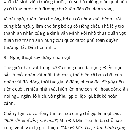
Xuân là sinh viên trường thuốc, rồi sợ há miệng mắc quai nên
y cứ từng bước mở đường cho Xuân đến đài danh vọng.
Vì bất ngờ, Xuân làm cho ông bố cụ cố Hồng khỏi bệnh. Rồi
cũng bât ngờ, y làm cho ông bố cụ cô Hồng chết. Thê là y trở
thành ân nhân của gia đình Văn Minh Rồi nhờ thua quần vợt,
Xuân trơ thành anh hùng cứu quốc được phủ toàn quyền
thưởng Bắc Đẩu bội tinh...
3. Nghệ thuật xây dựng nhân vật:
Thê giới nhân vật trong
Số đỏ
đông đảo, đa dạng. Điểm đặc
sắc là mỗi nhân vật một tính cách, thể hiện rõ bản chất của
nhân vật đó, đồng thời tác giả tô đậm, phóng đại để gây nên
tiêng cười. Nhiều nhân vật hiện lên như con rối, hoạt động, ăn
nói ngỞ ngẩn, lố bịch, vô nghĩa, lặp đi lặp lại, bất kể hoàn
cảnh.
Chẳng hạn cụ cố Hồng thì lúc nào cũng chỉ lặp lại một câu:
“Biết rồi, khố lắm, nói mãi!”;
Min Đơ, Min Toa thì ba chỗ nào
cũng vênh váo tự giới thiệu:
“Me xừ Min Toa, cảnh binh hạng