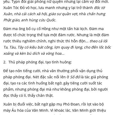
yếu. Typn đòi giải phóng nữ quyền nhưng lại cấm vợ đối mới.
Xuân Tóc Đỏ vô học, lưu manh nhưng y lại trở thành
đốc tờ
Xuân, nhà cải cách xã hội, giáo sư quần vợt,
nhà
chấn hưng
Phật giáo, anh hùng cứu Quốc.
Đám ma ông bố cụ cố Hồng như một tấn hài kịch. Đám ma
được tố chức trọng thể tựa một đám rước. Nhưng là một đám
rước thiêu nghiêm chỉnh, nghi thức thì hỗn độn...
theo cả lối
Ta, Tàu, Tây có kiệu bát công, lợn quay đi lọng, cho đến lốc bốc
xoảng và kèn bú dích và vòng hoa...
2. Thủ pháp phóng đại, tạo tình huông:
Để tạo nôn tiếng cười, nhà văn thường phổi vận dụng thủ
pháp phóng đại. Nét đặc sắc nổi lên ở
Số đỏ
là tác giả phóng
đại, tạo ra các tình huống bất ngờ, gây tiêng cười suốt tác
phẩm, nhưng phóng đại mà như không phóng đại, bởi người
đọc thấy có lí, thấy chân thật.
Xuân bị đuổi việc, bất ngờ gặp mụ Phó Đoan, rồi lọt vào bộ
máy Ảu hóa của Văn Minh. Vì khoác lác, Văn Minh giới thiệu