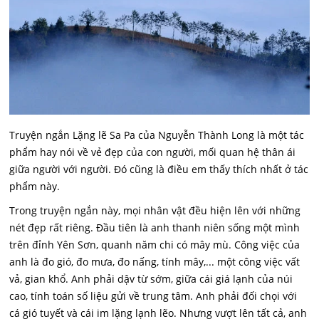
Truyện ngắn Lặng lẽ Sa Pa của Nguyễn Thành Long là một tác
phẩm hay nói về vẻ đẹp của con người, mối quan hệ thân ái
giữa người với người. Đó cũng là điều em thấy thích nhất ở tác
phẩm này.
Trong truyện ngắn này, mọi nhân vật đều hiện lên với những
nét đẹp rất riêng. Đầu tiên là anh thanh niên sống một mình
trên đỉnh Yên Sơn, quanh năm chi có mây mù. Công việc của
anh là đo gió, đo mưa, đo nấng, tính mây,... một công việc vất
vả, gian khổ. Anh phải dậv từ sớm, giữa cái giá lạnh của núi
cao, tính toán số liệu gửi về trung tâm. Anh phải đối chọi với
cá gió tuyết và cái im lặng lạnh lẽo. Nhưng vượt lên tất cả, anh