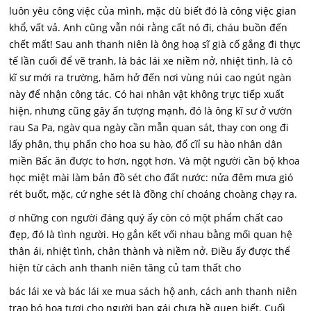
luôn yêu công việc của mình, mặc dù biết đó là công việc gian
khổ, vất vả. Anh cũng vẫn nói rằng cất nó đi, cháu buồn đến
chết mất! Sau anh thanh niên là ông hoạ sĩ già cố gắng đi thực
tế lần cuối để vẽ tranh, là bác lái xe niềm nở, nhiệt tình, là cô
kĩ sư mới ra trường, hăm hở đến nơi vùng núi cao ngút ngàn
này để nhận công tác. Có hai nhân vật không trực tiếp xuất
hiện, nhưng cũng gây ấn tượng mạnh, đó là ông kĩ sư ở vườn
rau Sa Pa, ngàv qua ngày cần mẫn quan sát, thay con ong đi
lấy phân, thụ phấn cho hoa su hào, đổ cĩỉ su hào nhân dân
miền Bấc ăn được to hơn, ngọt hơn. Và một người cần bộ khoa
học miệt mài làm bản đồ sét cho đất nước: nửa đêm mưa gió
rét buốt, mặc, cứ nghe sét là đồng chí choáng choàng chạy ra.
ơ những con người đáng quý ấy còn có một phẩm chất cao
đẹp, đó là tình người. Họ gắn kết vối nhau bằng mối quan hệ
thân ái, nhiệt tình, chân thành và niềm nở. Điều ấy được thể
hiện từ cách anh thanh niên tăng củ tam thất cho
bác lái xe và bác lái xe mua sách hộ anh, cách anh thanh niên
trao bó hoa tươi cho người bạn gái chưa hề quen biết. Cuối