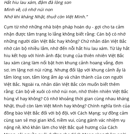
Hắt hiu lau xám, đậm đà lòng son
Mình về, có nhớ núi non
Nhớ khi kháng Nhật, thuở còn Việt Minh.”
Cụm từ nhớ những nhà biện pháp hoán dụ - gợi cho ta cảm
nhận được tâm trạng lo lắng không biết rằng: Cán bộ có nhớ
những người dân Việt Bắc hay không? Chứ nhân dân Việt Bắc
nhớ cán bộ nhiều lắm, nhớ đến nỗi hắt hiu lau xám. Từ láy hắt
hiu kết hợp với hình ảnh đặc trưng của thiên nhiên Việt Bắc
lau xám càng làm nổi bật hơn khung cảnh hoang vắng, đơn
sơ, im lặng nơi núi rừng. Nhưng đối lập với khung cảnh ấy là
tấm lòng son, tấm lòng ấm áp và chân thành của con người
Việt Bắc. Ngoài ra, nhân dân Việt Bắc còn muốn biết thêm
rằng: Cán bộ về xuôi có nhớ núi non, nhớ thiên nhiên Việt Bắc
hùng vĩ hay không? Có nhớ khoảng thời gian cùng nhau kháng
Nhật, thuở còn làm Việt Minh hay không? Chính nghĩa tình của
đồng bào Việt Bắc đối với bộ đội, với Cách Mạng; sự đồng cảm
cùng san sẻ mọi gian khổ, niềm vui, cùng gánh vác nhiệm vụ
nặng nề, khó khăn làm cho Việt Bắc quê hương của Cách