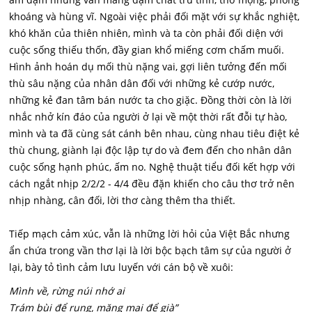
khoáng và hùng vĩ. Ngoài việc phải đối mặt với sự khắc nghiệt,
khó khăn của thiên nhiên, mình và ta còn phải đối diện với
cuộc sống thiếu thốn, đầy gian khổ miếng cơm chấm muối.
Hình ảnh hoán dụ mối thù nặng vai, gợi liên tưởng đến mối
thù sâu nặng của nhân dân đối với những kẻ cướp nước,
những kẻ đan tâm bán nước ta cho giặc. Đồng thời còn là lời
nhắc nhở kín đáo của người ở lại về một thời rất đỗi tự hào,
mình và ta đã cùng sát cánh bên nhau, cùng nhau tiêu điệt kẻ
thù chung, giành lại độc lập tự do và đem đến cho nhân dân
cuộc sống hạnh phúc, ấm no. Nghệ thuật tiểu đối kết hợp với
cách ngắt nhịp 2/2/2 - 4/4 đều đặn khiến cho câu thơ trở nên
nhịp nhàng, cân đối, lời thơ càng thêm tha thiết.
Tiếp mạch cảm xúc, vẫn là những lời hỏi của Việt Bắc nhưng
ẩn chứa trong vần thơ lại là lời bộc bạch tâm sự của người ở
lại, bày tỏ tình cảm lưu luyến với cán bộ về xuôi:
Mình về, rừng núi nhớ ai
Trám bùi để rụng, măng mai để già”