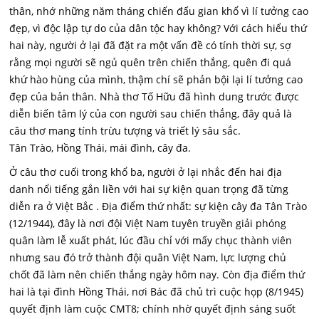
thân, nhớ những năm tháng chiến đấu gian khổ vì lí tưởng cao
đẹp, vì độc lập tự do của dân tộc hay không? Với cách hiểu thứ
hai này, người ở lại đã đặt ra một vấn đề có tính thời sự, sợ
rằng mọi người sẽ ngủ quên trên chiến thắng, quên đi quá
khứ hào hùng của mình, thậm chí sẽ phản bội lại lí tưởng cao
đẹp của bản thân. Nhà thơ Tố Hữu đã hình dung trước được
diễn biến tâm lý của con người sau chiến thắng, đây quả là
câu thơ mang tính trừu tượng và triết lý sâu sắc.
Tân Trào, Hồng Thái, mái đình, cây đa.
Ở câu thơ cuối trong khổ ba, người ở lại nhắc đến hai địa
danh nổi tiếng gắn liền với hai sự kiện quan trọng đã từng
diễn ra ở Việt Bắc . Địa điểm thứ nhất: sự kiện cây đa Tân Trào
(12/1944), đây là nơi đội Việt Nam tuyên truyền giải phóng
quân làm lễ xuất phát, lúc đầu chỉ với mấy chục thành viên
nhưng sau đó trở thành đội quân Việt Nam, lực lượng chủ
chốt đã làm nên chiến thắng ngày hôm nay. Còn địa điểm thứ
hai là tại đình Hồng Thái, nơi Bác đã chủ trì cuộc họp (8/1945)
quyết định làm cuộc CMT8; chính nhờ quyết định sáng suốt