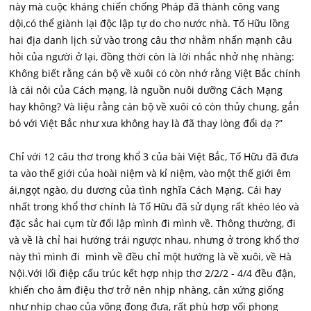
này mà cuộc kháng chiến chống Pháp đã thành công vang
dội,có thể giành lại độc lập tự do cho nước nhà. Tố Hữu lồng
hai địa danh lịch sử vào trong câu thơ nhằm nhấn mạnh câu
hỏi của người ở lại, đồng thời còn là lời nhắc nhở nhẹ nhàng:
Không biết rằng cán bộ về xuôi có còn nhớ rằng Việt Bắc chính
là cái nôi của Cách mạng, là nguồn nuôi dưỡng Cách Mạng
hay không? Và liệu rằng cán bộ về xuôi có còn thủy chung, gắn
bó với Việt Bắc như xưa không hay là đã thay lòng đổi dạ ?”
Chỉ với 12 câu thơ trong khổ 3 của bài Việt Bắc, Tố Hữu đã đưa
ta vào thế giới của hoài niệm và kỉ niệm, vào một thế giới êm
ái,ngọt ngào, du dương của tình nghĩa Cách Mạng. Cái hay
nhất trong khổ thơ chính là Tố Hữu đã sử dụng rất khéo léo và
đặc sắc hai cụm từ đối lập mình đi mình về. Thông thường, đi
và về là chỉ hai hướng trái ngược nhau, nhưng ở trong khổ thơ
này thì mình đi mình về đều chỉ một hướng là về xuôi, về Hà
Nội.Với lối điệp cấu trúc kết hợp nhịp thơ 2/2/2 - 4/4 đều đận,
khiến cho âm điệu thơ trở nên nhịp nhàng, cân xứng giống
như nhịp chao của võng đong đưa, rất phù hợp vối phong