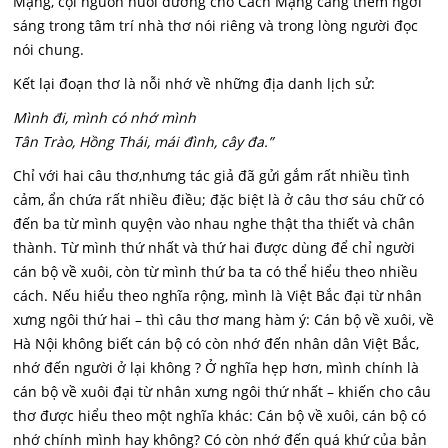
Mạng, cội nguồn nuôi dưỡng cho Cách Mạng càng thêm ngời
sáng trong tâm trí nhà thơ nói riêng và trong lòng người đọc
nói chung.
Kết lại đoạn thơ là nỗi nhớ về những địa danh lịch sử:
Mình đi, mình có nhớ mình
Tân Trào, Hồng Thái, mái đình, cây đa.”
Chỉ với hai câu thơ,nhưng tác giả đã gửi gắm rất nhiều tình
cảm, ẩn chứa rất nhiều điều; đặc biệt là ở câu thơ sáu chữ có
đến ba từ mình quyện vào nhau nghe thật tha thiết và chân
thành. Từ mình thứ nhất và thứ hai được dùng để chỉ người
cán bộ về xuôi, còn từ mình thứ ba ta có thể hiểu theo nhiều
cách. Nếu hiểu theo nghĩa rộng, mình là Việt Bắc đại từ nhân
xưng ngôi thứ hai – thì câu thơ mang hàm ý: Cán bộ về xuôi, về
Hà Nội không biết cán bộ có còn nhớ đến nhân dân Việt Bắc,
nhớ đến người ở lại không ? Ở nghĩa hẹp hơn, mình chính là
cán bộ về xuôi đại từ nhân xưng ngôi thứ nhất – khiến cho câu
thơ được hiểu theo một nghĩa khác: Cán bộ về xuôi, cán bộ có
nhớ chính mình hay không? Có còn nhớ đến quá khứ của bản