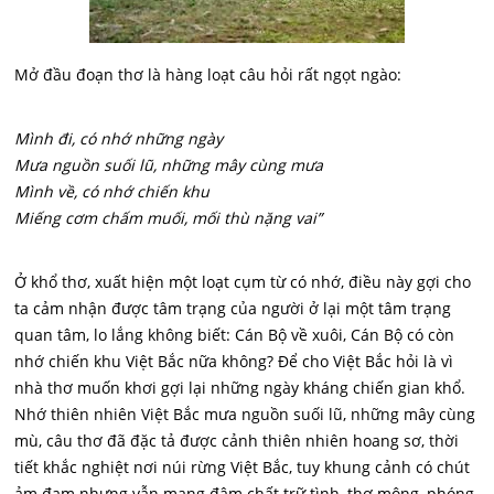
Mở đầu đoạn thơ là hàng loạt câu hỏi rất ngọt ngào:
Mình đi, có nhớ những ngày
Mưa nguồn suối lũ, những mây cùng mưa
Mình về, có nhớ chiến khu
Miếng cơm chấm muối, mối thù nặng vai”
Ở khổ thơ, xuất hiện một loạt cụm từ có nhớ, điều này gợi cho
ta cảm nhận được tâm trạng của người ở lại một tâm trạng
quan tâm, lo lắng không biết: Cán Bộ về xuôi, Cán Bộ có còn
nhớ chiến khu Việt Bắc nữa không? Để cho Việt Bắc hỏi là vì
nhà thơ muốn khơi gợi lại những ngày kháng chiến gian khổ.
Nhớ thiên nhiên Việt Bắc mưa nguồn suối lũ, những mây cùng
mù, câu thơ đã đặc tả được cảnh thiên nhiên hoang sơ, thời
tiết khắc nghiệt nơi núi rừng Việt Bắc, tuy khung cảnh có chút
ảm đạm nhưng vẫn mang đậm chất trữ tình, thơ mộng, phóng