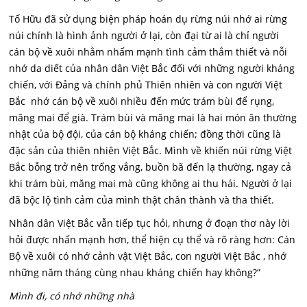
Tố Hữu đã sử dụng biện pháp hoán dụ rừng núi nhớ ai rừng
núi chính là hình ảnh người ở lại, còn đại từ ai là chỉ người
cán bộ về xuôi nhằm nhấm mạnh tình cảm thắm thiết và nỗi
nhớ da diết của nhân dân Việt Bắc đối với những người kháng
chiến, với Đảng và chính phủ Thiên nhiên và con người Việt
Bắc nhớ cán bộ về xuôi nhiều đến mức trám bùi để rụng,
măng mai để già. Trám bùi và măng mai là hai món ăn thường
nhật của bộ đội, của cán bộ kháng chiến; đồng thời cũng là
đặc sản của thiên nhiên Việt Bắc. Mình về khiến núi rừng Việt
Bắc bỗng trở nên trống vắng, buồn bã đến lạ thường, ngay cả
khi trám bùi, măng mai mà cũng không ai thu hái. Người ở lại
đã bộc lộ tình cảm của mình thật chân thành và tha thiết.
Nhân dân Việt Bắc vẫn tiếp tục hỏi, nhưng ở đoạn thơ này lời
hỏi được nhấn mạnh hơn, thể hiện cụ thể và rõ ràng hơn: Cán
Bộ về xuôi có nhớ cảnh vật Việt Bắc, con người Việt Bắc , nhớ
những năm tháng cùng nhau kháng chiến hay không?”
Mình đi, có nhớ những nhà