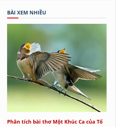
BÀI XEM NHIỀU
Phân tích bài thơ Một Khúc Ca của Tố