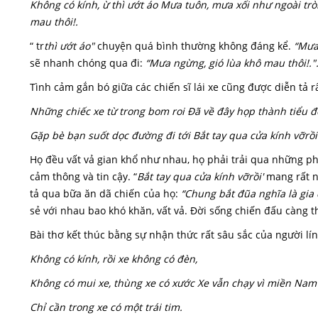
Không có kính, ừ thì ướt áo Mưa tuôn, mưa xối như ngoài trò
mau thôi!.
“ tr
thì ướt áo"
chuyện quá bình thường không đáng kể.
“Mưa
sẽ nhanh chóng qua đi:
“Mưa ngừng, gió lùa khô mau thôi!.".
Tình cảm gắn bó giữa các chiến sĩ lái xe cũng được diễn tả 
Những chiếc xe từ trong bom roi Đã về đây họp thành tiểu độ
Gặp bè bạn suốt dọc đường đi tới Bắt tay qua cửa kính vỡrồi
Họ đều vất vả gian khổ như nhau, họ phải trải qua những p
cảm thông và tin cậy. “
B
ắt tay qua cửa kính vỡ
rồi'
mang rất nh
tả qua bữa ăn dã chiến của họ:
“Chung bắt đũa nghĩa là gia
sẻ với nhau bao khó khăn, vất vả. Đời sống chiến đấu càng t
Bài thơ kết thúc bằng sự nhận thức rất sâu sắc của người lính
Không có kính, rồi xe không có đèn,
Không có mui xe, thùng xe có xước Xe vẫn chạy vì miền Nam 
Chỉ cần trong xe có một trái tim.