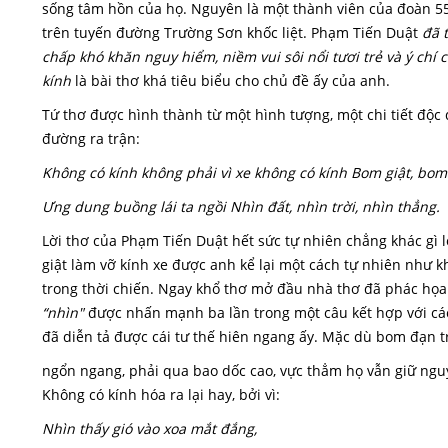
sống tâm hồn của họ. Nguyên là một thành viên của đoàn 55
trên tuyến đường Trường Sơn khốc liệt. Phạm Tiến Duật
đã 
chấp khó khăn nguy hiểm, niềm vui sôi nổi tươi trẻ và ý chí 
kính
là bài thơ khá tiêu biểu cho chủ đề ấy của anh.
Tứ thơ được hình thành từ một hình tượng, một chi tiết độc
đường ra trận:
Không có kính không phải vì xe không có kính Bom giật, bom 
Ưng dung buồng lái ta ngồi Nhìn đất, nhìn trời, nhìn thẳng.
Lời thơ của Phạm Tiến Duật hết sức tự nhiên chẳng khác gì 
giật làm vỡ kính xe được anh kể lại một cách tự nhiên như k
trong thời chiến. Ngay khổ thơ mở đầu nhà thơ đã phác họa 
“nhìn"
được nhấn mạnh ba lần trong một câu kết hợp với cách
đã diễn tả được cái tư thế hiên ngang ấy. Mặc dù bom đạn t
ngổn ngang, phải qua bao dốc cao, vực thẳm họ vẫn giữ nguy
Không có kính hóa ra lại hay, bởi vì:
Nhìn thấy gió vào xoa mắt đắng,