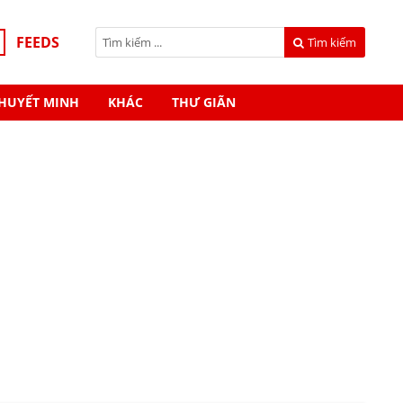
FEEDS
Tìm kiếm
HUYẾT MINH
KHÁC
THƯ GIÃN