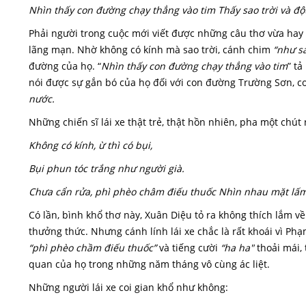
Nhìn thấy con đường chạy thẳng vào tim Thấy sao trời và độ
Phải người trong cuộc mới viết được những câu thơ vừa hay v
lãng mạn. Nhờ không có kính mà sao trời, cánh chim
“như s
đường của họ. “
N
hìn thấy con đường chạy thẳng vào tim
” tả
nói được sự gắn bó của họ đối với con đường Trường Sơn, 
nước.
Những chiến sĩ lái xe thật trẻ, thật hồn nhiên, pha một chút
Không có kính, ừ thì có bụi,
Bụi phun tóc trắng như người già.
Chưa cẩn rửa, phì phèo châm điếu thuốc Nhìn nhau mặt lấm
Có lần, bình khổ thơ này, Xuân Diệu tỏ ra không thích lắm về
thưởng thức. Nhưng cánh lính lái xe chắc là rất khoái vì P
“phì phèo chầm điếu thuốc”
và tiếng cười
“ha ha"
thoải mái, 
quan của họ trong những năm tháng vô cùng ác liệt.
Những người lái xe coi gian khổ như không: