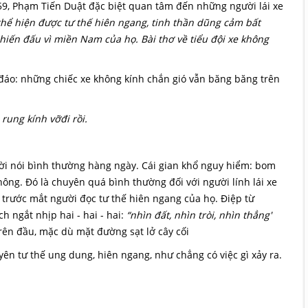
9, Phạm Tiến Duật đặc biệt quan tâm đến những người lái xe
thể hiện được tư thế hiên ngang, tinh thần dũng cảm bất
chiến đấu vì miền Nam của họ. Bài thơ về tiểu đội xe không
 đáo: những chiếc xe không kính chắn gió vẫn băng băng trên
rung kính vỡđi rồi.
lời nói bình thường hàng ngày. Cái gian khổ nguy hiểm: bom
hông. Đó là chuyên quá bình thường đối với người lính lái xe
trước mắt người đọc tư thế hiên ngang của họ. Điệp từ
 ngắt nhịp hai - hai - hai:
“nhìn đất, nhìn tròi, nhìn thẳng'
rên đầu, mặc dù mặt đường sạt lở cây cối
ên tư thế ung dung, hiên ngang, như chẳng có việc gì xảy ra.