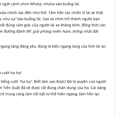
t ngột cánh chim Nhưsa, nhưùa vào buồng lái.
ừa chính xác đến như thế. Tâm hồn các chiến sĩ lái xe thật
a, như ùa”
vào buồng lái. Sao và chim trở thành người bạn
 rất đúng cảm giác của người lái xe không kính, đồng thời còn
con đường đánh Mĩ:
giải phóng miền Nam, thống nhất đất
 ngang tàng đáng yêu, đúng là kiểu ngang tàng của lính lái xe:
 cười ha ha!
 tiếng cười
“ha ha".
Biết làm sao được! Đó là quyền của người
hạm Tiến Duật đã vẽ được rất đúng chân dung của họ. Cái dáng
trẻ trung càng làm nổi bật tư thế hiên ngang, tâm hồn lạc