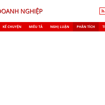
DOANH NGHIỆP
KỂ CHUYỆN
MIÊU TẢ
NGHỊ LUẬN
PHÂN TÍCH
T