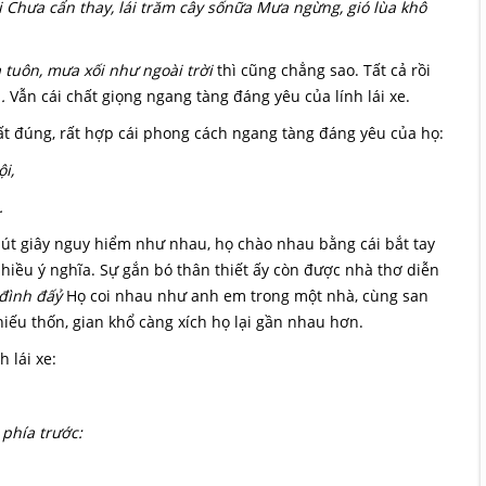
i Chưa cẩn thay, lái trăm cây sốnữa Mưa ngừng, gió lùa khô
 tuôn, mưa xối như ngoài trời
thì cũng chẳng sao. Tất cả rồi
.
Vẫn cái chất giọng ngang tàng đáng yêu của lính lái xe.
rất đúng, rất hợp cái phong cách ngang tàng đáng yêu của họ:
i,
.
hút giây nguy hiểm như nhau, họ chào nhau bằng cái bắt tay
iều ý nghĩa. Sự gắn bó thân thiết ấy còn được nhà thơ diễn
 đình đấỷ
Họ coi nhau như anh em trong một nhà, cùng san
hiếu thốn, gian khổ càng xích họ lại gần nhau hơn.
 lái xe:
phía trước: