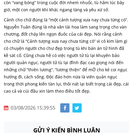
còn “vang bóng” trong cuộc đời nhem nhuốc, tù hãm lúc bây
giờ, một con người khí khái, ngang tàng và yêu xứ sở.
Cảnh cho chữ đúng là “một cảnh tượng xưa nay chưa từng có”.
Nguyễn Tuân đúng là nhà văn tài hoa làm sang trọng cho vàn
chương, đốt cháy lên ngọn đuôc của cái đẹp. Nói rằng cảnh
cho chữ là “Cảnh tượng xưa nay chưa từng có” vì cô kim làm gì
có chuyện người cho chư đẹp trong tù khi bán án tử hình đã
kề sát cố. Cũng chưa hề có việc người tử tù lại khuyên bảo
người quản ngục, người tử tù lại đĩnh đạc cao giọng nói đến
những chữ “thiên lương”, “lương thiện” để mỞ cho kẻ coi ngục
hướng đi, cách sống. Độc đáo hơn nừa là viên quản ngục
trong thời phong kiến tàn lụi, thôi nát lại biết trọng cái đẹp, cái
cao cả và cúi đầu xin làm theo điều tốt đẹp.
03/08/2026 15:39:55
GỬI Ý KIẾN BÌNH LUẬN