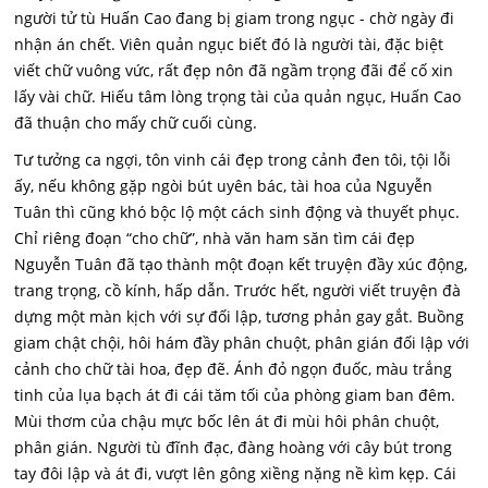
người tử tù Huấn Cao đang bị giam trong ngục - chờ ngày đi
nhận án chết. Viên quản ngục biết đó là người tài, đặc biệt
viết chữ vuông vức, rất đẹp nôn đã ngầm trọng đãi để cố xin
lấy vài chữ. Hiếu tâm lòng trọng tài của quản ngục, Huấn Cao
đã thuận cho mấy chữ cuối cùng.
Tư tưởng ca ngợi, tôn vinh cái đẹp trong cảnh đen tôi, tội lỗi
ấy, nếu không gặp ngòi bút uyên bác, tài hoa của Nguyễn
Tuân thì cũng khó bộc lộ một cách sinh động và thuyết phục.
Chỉ riêng đoạn “cho chữ”, nhà văn ham săn tìm cái đẹp
Nguyễn Tuân đã tạo thành một đoạn kết truyện đầy xúc động,
trang trọng, cồ kính, hấp dẫn. Trước hết, người viết truyện đà
dựng một màn kịch với sự đối lập, tương phản gay gắt. Buồng
giam chật chội, hôi hám đầy phân chuột, phân gián đối lập với
cảnh cho chữ tài hoa, đẹp đẽ. Ánh đỏ ngọn đuốc, màu trắng
tinh của lụa bạch át đi cái tăm tối của phòng giam ban đêm.
Mùi thơm của chậu mực bốc lên át đi mùi hôi phân chuột,
phân gián. Người tù đĩnh đạc, đàng hoàng với cây bút trong
tay đôi lập và át đi, vượt lên gông xiềng nặng nề kìm kẹp. Cái