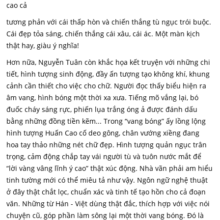
cao cả
tương phản với cái thấp hòn và chiến thắng tù ngục trói buộc.
Cái đẹp tỏa sáng, chiến thắng cái xâu, cái ác. Một màn kịch
thật hay, giàu ý nghĩa!
Hơn nữa, Nguyễn Tuân còn khắc họa kết truyện với những chi
tiết, hình tượng sinh động, đầy ấn tượng tạo không khí, khung
cảnh cần thiết cho việc cho chữ. Người đọc thấy biểu hiện ra
âm vang, hình bóng một thời xa xưa. Tiếng mõ vắng lại, bó
đuốc cháy sáng rực, phiến lụa trắng óng ả được đánh dấu
bằng những đồng tiền kẽm... Trong “vang bóng” ấy lồng lộng
hình tượng Huấn Cao cố deo gông, chân vướng xiềng đang
hoa tay thảo những nét chữ đẹp. Hình tượng quản ngục trân
trọng, cảm động chắp tay vái người tù và tuôn nước mắt để
“lời vàng vâng lĩnh ý cao” thật xúc động. Nhà vãn phải am hiểu
tinh tường mới có thể miêu tả như vậy. Ngôn ngữ nghệ thuật
ở đây thật chắt lọc, chuẩn xác và tinh tế tạo hồn cho cả đoạn
văn. Những từ Hán - Việt dùng thật đắc, thích hợp với việc nói
chuyện cũ, góp phần làm sông lại một thời vang bóng. Đó là