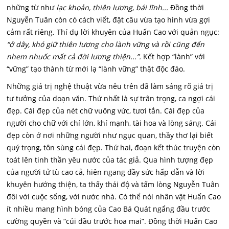
những từ như
lạc khoản, thiên lương, bái lĩnh...
Đồng thời
Nguyễn Tuân còn có cách viết, đặt câu vừa tạo hình vừa gợi
cảm rất riêng. Thí dụ lời khuyên của Huấn Cao với quản ngục:
“ở dây, khó giữ thiên lương cho lành vững và rồi cũng đến
nhem nhuốc mất cả đời lương thiện...”.
Kết hợp “lành” với
“vững” tạo thành từ mới lạ “lành vững” thật độc đáo.
Những giá trị nghệ thuật vừa nêu trên đã làm sáng rõ giá trị
tư tưởng của doạn văn. Thứ nhất là sự trân trọng, ca ngợi cái
đẹp. Cái đẹp của nét chữ vuông vức, tươi tắn. Cái đẹp của
người cho chữ với chí lớn, khí mạnh, tài hoa và lòng sáng. Cái
đẹp còn ở nơi những người như ngục quan, thầy thơ lại biết
quý trọng, tôn sùng cái đẹp. Thứ hai, đoạn kết thúc truyện còn
toát lên tinh thần yêu nước của tác giả. Qua hình tượng đẹp
của người tử tù cao cả, hiên ngang đầy sức hấp dẫn và lời
khuyên hướng thiện, ta thấy thái độ và tấm lòng Nguyễn Tuân
đôi với cuộc sống, với nước nhà. Có thể nói nhân vật Huấn Cao
ít nhiều mang hình bóng của Cao Bá Quát ngẩng đầu trước
cường quyền và “cúi đầu trước hoa mai”. Đồng thời Huấn Cao