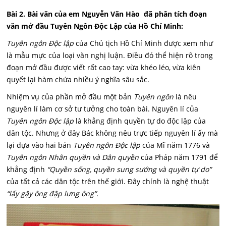
Bài 2. Bài văn của em Nguyễn Văn Hào đã phân tích đoạn
văn mở đầu Tuyên Ngôn Độc Lập của Hồ Chí Minh:
Tuyên ngôn Độc lập
của Chủ tịch Hồ Chí Minh được xem như
là mẫu mực của loại văn nghị luận. Điều đó thể hiện rõ trong
đoạn mở đầu được viết rất cao tay: vừa khéo léo, vừa kiên
quyết lại hàm chứa nhiều ý nghĩa sâu sắc.
Nhiệm vụ của phần mở đầu một bản
Tuyên ngôn
là nêu
nguyên lí làm cơ sở tư tưởng cho toàn bài. Nguyên lí của
Tuyên ngôn Độc lập
là khẳng định quyền tự do độc lập của
dân tộc. Nhưng ở đây Bác không nêu trực tiếp nguyên lí ấy mà
lại dựa vào hai bản
Tuyên ngôn Độc lập
của Mĩ năm 1776 và
Tuyên ngôn Nhân quyền và Dân quyền
của Pháp năm 1791 để
khẳng định
“Quyền sống, quyền sung sướng và quyền tự do”
của tất cả các dân tộc trên thế giới. Đây chính là nghệ thuật
“lấy gậy ông đập lưng ông”.