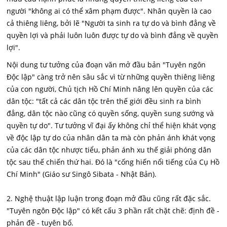
người "không ai có thể xâm phạm được". Nhân quyền là cao
cả thiêng liêng, bởi lẽ "Người ta sinh ra tự do và bình đẳng về
quyền lợi và phải luôn luôn được tự do và bình đẳng về quyền
lợi".
Nội dung tư tưởng của đoạn văn mở đầu bản "Tuyên ngôn
Độc lập" càng trở nên sâu sắc vì từ những quyền thiêng liêng
của con người, Chủ tịch Hồ Chí Minh nâng lên quyền của các
dân tộc: "tất cả các dân tộc trên thế giới đều sinh ra bình
đẳng, dân tộc nào cũng có quyền sống, quyền sung sướng và
quyền tự do". Tư tưởng vĩ đại ấy không chỉ thể hiện khát vọng
về độc lập tự do của nhân dân ta mà còn phản ánh khát vọng
của các dân tộc nhược tiểu, phản ánh xu thế giải phóng dân
tộc sau thế chiến thứ hai. Đó là "cống hiến nổi tiếng của Cụ Hồ
Chí Minh" (Giáo sư Singô Sibata - Nhật Bản).
2. Nghệ thuật lập luận trong đoạn mở đầu cũng rất đặc sắc.
"Tuyên ngôn Độc lập" có kết cấu 3 phần rất chặt chẽ: định đề -
phản đề - tuyên bố.