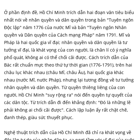
Ở phần định đề, Hồ Chí Minh trích dẫn hai đoạn văn tiêu biểu
nhất nói về nhân quyền và dân quyền trong bản "Tuyên ngôn
Độc lập" năm 1776 của nước Mĩ và bản "Tuyên ngôn Nhân
quyền và Dân quyền của Cách mạng Pháp" năm 1791. Mĩ và
Pháp là hai quốc gia vĩ đại; nhân quyền và dân quyền là tư
tưởng vĩ đại, là khát vọng của con người, là chân lí có ý nghĩa
phổ quát, không ai có thể chối cãi được. Cách trích dẫn của
Bác rất chuẩn mực theo thứ tự thời gian (1776-1791), trên hai
châu lục khác nhau (châu Mĩ, châu Âu), hai quốc gia khác
nhau (nước Mĩ, nước Pháp), nhưng lại tương đồng về tư tưởng
nhân quyền và dân quyền. Từ quyền thiêng liêng của con
người, Hồ Chí Minh "suy rộng ra" nói đến quyền tự quyết của
các dân tộc. Từ trích dẫn đi đến khẳng định: "Đó là những lẽ
phải không ai chối cãi được". Cách lập luận ấy rất chặt chẽ,
đanh thép, giàu sức thuyết phục.
Nghệ thuật trích dẫn của Hồ Chí Minh đã chỉ ra khát vọng về
độc lập tự do của nhân dân ta, ca ngợi tầm vóc vĩ đại của cuộc