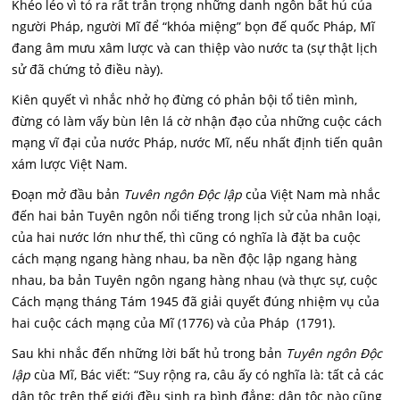
Khéo léo vì tỏ ra rất trân trọng những danh ngôn bất hủ của
người Pháp, người Mĩ để “khóa miệng” bọn đế quốc Pháp, Mĩ
đang âm mưu xâm lược và can thiệp vào nước ta (sự thật lịch
sử đã chứng tỏ điều này).
Kiên quyết vì nhắc nhở họ đừng có phản bội tổ tiên mình,
đừng có làm vấy bùn lên lá cờ nhận đạo của những cuộc cách
mạng vĩ đại của nước Pháp, nước Mĩ, nếu nhất định tiến quân
xám lược Việt Nam.
Đoạn mở đầu bản
Tuvên ngôn Độc lập
của Việt Nam mà nhắc
đến hai bản Tuyên ngôn nổi tiếng trong lịch sử của nhân loại,
của hai nước lớn như thế, thì cũng có nghĩa là đặt ba cuộc
cách mạng ngang hàng nhau, ba nền độc lập ngang hàng
nhau, ba bản Tuyên ngôn ngang hàng nhau (và thực sự, cuộc
Cách mạng tháng Tám 1945 đã giải quyết đúng nhiệm vụ của
hai cuộc cách mạng của Mĩ (1776) và của Pháp (1791).
Sau khi nhắc đến những lời bất hủ trong bản
Tuyên ngôn Độc
lập
cùa Mĩ, Bác viết: “Suy rộng ra, câu ấy có nghĩa là: tất cả các
dân tộc trên thế giới đều sinh ra bình đẳng; dân tộc nào cũng