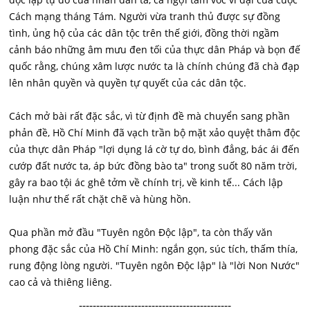
Cách mạng tháng Tám. Người vừa tranh thủ được sự đồng
tình, ủng hộ của các dân tộc trên thế giới, đồng thời ngầm
cảnh báo những âm mưu đen tối của thực dân Pháp và bọn đế
quốc rằng, chúng xâm lược nước ta là chính chúng đã chà đạp
lên nhân quyền và quyền tự quyết của các dân tộc.
Cách mở bài rất đặc sắc, vì từ định đề mà chuyển sang phần
phản đề, Hồ Chí Minh đã vạch trần bộ mặt xảo quyệt thâm độc
của thực dân Pháp "lợi dụng lá cờ tự do, bình đẳng, bác ái đến
cướp đất nước ta, áp bức đồng bào ta" trong suốt 80 năm trời,
gây ra bao tội ác ghê tởm về chính trị, về kinh tế... Cách lập
luận như thế rất chặt chẽ và hùng hồn.
Qua phần mở đầu "Tuyên ngôn Độc lập", ta còn thấy văn
phong đặc sắc của Hồ Chí Minh: ngắn gọn, súc tích, thấm thía,
rung động lòng người. "Tuyên ngôn Độc lập" là "lời Non Nước"
cao cả và thiêng liêng.
--------------------------------------------