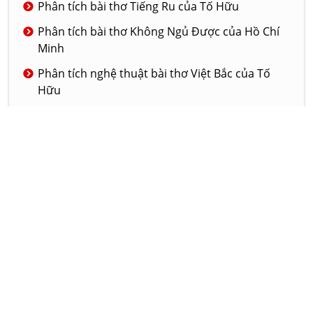
Phân tích bài thơ Tiếng Ru của Tố Hữu
Phân tích bài thơ Không Ngủ Được của Hồ Chí
Minh
Phân tích nghệ thuật bài thơ Việt Bắc của Tố
Hữu
Phân tích bài thơ Tiếng chuổi tre của nhà thơ
Tố Hữu
Phân tích nghệ thuật của truyện ngắn Đồng
hào có ma
© 2020 - LAMVAN.NET
GIỚI THIỆU
DỊCH VỤ
LIÊN HỆ
Hôm nay:
3465
Tháng này:
529375