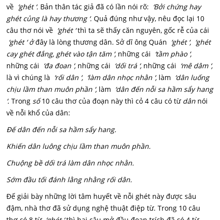
về
‘ghét ‘.
Bản thân tác giả đã có lần nói rõ:
‘Bởi chứng hay
ghét củng là hay thương ‘.
Quả đúng như vậy, nêu đọc lại 10
câu thơ nói về
‘ghét ‘
thì ta sẽ thấy căn nguyên, gốc rễ của cái
‘ghét ‘ ở
đây là lòng thương dân. Sở dĩ ông Quán
‘ghét ‘, ‘ghét
cay ghét đắng, ghét vào tận tăm ‘,
những cái
‘tầm phào ‘,
những cái
‘đa đoan ‘,
những cái
‘dối trá ‘,
những cái
‘mê dâm ‘,
là vì chúng là
‘rối dân ‘, ‘làm dân nhọc nhằn ‘,
làm
‘dân luống
chịu lầm than muôn phần ‘,
làm
‘dân đến nỗi sa hầm sẩy hang
‘.
Trong
số
10 câu thơ của đoạn này thì cỏ 4 câu có từ
dân
nói
về nỗi khổ của dân:
Đế dân đến nỗi sa hầm sẩy hang.
Khiến dân luông chịu lầm than muôn phần.
Chuộng bề dối trá làm dân nhọc nhằn.
Sớm đầu tối đánh lằng nhằng rối dân.
Đế giải bày những lời tâm huyết về nỗi ghét này được sâu
đậm, nhà thơ đã sử dụng nghệ thuật điệp từ. Trong 10 câu
thơ có 8 từ
‘ghét ‘
thì hai câu mở đầu đoạn trích đã có 4 từ.