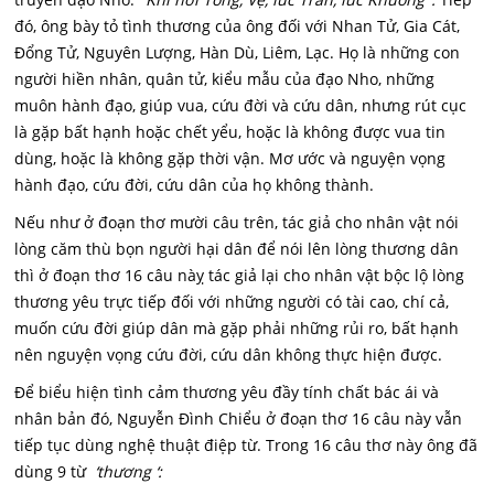
đó, ông bày tỏ tình thương của ông đối với Nhan Tử, Gia Cát,
Đổng Tử, Nguyên Lượng, Hàn Dù, Liêm, Lạc. Họ là những con
người hiền nhân, quân tử, kiểu mẫu của đạo Nho, những
muôn hành đạo, giúp vua, cứu đời và cứu dân, nhưng rút cục
là gặp bất hạnh hoặc chết yểu, hoặc là không được vua tin
dùng, hoặc là không gặp thời vận. Mơ ước và nguyện vọng
hành đạo, cứu đời, cứu dân của họ không thành.
Nếu như ở đoạn thơ mười câu trên, tác giả cho nhân vật nói
lòng căm thù bọn người hại dân để nói lên lòng thương dân
thì ở đoạn thơ 16 câu nàỵ tác giả lại cho nhân vật bộc lộ lòng
thương yêu trực tiếp đối với những người có tài cao, chí cả,
muốn cứu đời giúp dân mà gặp phải những rủi ro, bất hạnh
nên nguyện vọng cứu đời, cứu dân không thực hiện được.
Để biểu hiện tình cảm thương yêu đầy tính chất bác ái và
nhân bản đó, Nguyễn Đình Chiểu ở đoạn thơ 16 câu này vẫn
tiếp tục dùng nghệ thuật điệp từ. Trong 16 câu thơ này ông đã
dùng 9 từ
‘thương ‘: