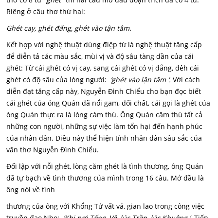
Riêng ở câu thơ thứ hai:
Ghét cay, ghét đấng, ghét vào tận tâm.
Kết hợp với nghệ thuật dùng điệp từ là nghệ thuật tăng cấp
để diễn tả các màu sắc, mùi vị và độ sâu tàng dần của cái
ghét: Từ cái ghét có vị cay, sang cái ghét có vị đắng, đêh cái
ghét có độ sâu của lòng người:
‘ghét vào lận tâm ‘.
Với cách
diễn đạt tăng cấp này, Nguyễn Đình Chiểu cho bạn đọc biết
cái ghét của óng Quán đã nổi gam, đối chất, cái gọi là ghét của
òng Quán thực ra là lòng càm thù. Ông Quán căm thù tất cả
những con người, những sự việc làm tổn hại đến hạnh phúc
của nhân dân. Điều này thể hiện tính nhân dân sâu sắc của
văn thơ Nguyễn Đình Chiểu.
Đối lập với nỗi ghét, lòng căm ghét là tình thương, ông Quán
đã tự bạch về tình thương của mình trong 16 câu. Mở đầu là
ông nói về tình
thương của ông với Khổng Tử vất vả, gian lao trong công việc
truyền đạo Nho:
‘Khi nơi Tống, Vệ, lúc Trần, lúc Khuông ‘.
Tiếp