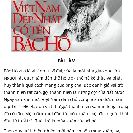
BÀ
I LÀM
Bác Hồ vừa là vị lãnh tụ vĩ đại, vừa là một nhà giáo dục lớn.
Người rất quan tâm đến thế hệ trẻ - thế hệ kế thừa và phát
huy thành quả cách mạng của ông cha. Bác đánh giá vai trò
thanh niên rất cao, gọi thanh niên là rường cột của đất nước.
Ngay sau khi nước Việt Nam dân chủ cộng hòa ra đời, nhân
dịp Tết 1946, Bác đã viết thư gửi thanh niên và nhi đồng, trong
đó có câu: Một năm khởi đầu từ mùa xuân, một đời người khởi
đầu từ tuổi trẻ. Tuổi trẻ là mùa xuân của xã hội.
Theo quy luật thiên nhiên, một năm có bốn mùa: xuân, hạ,