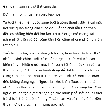
Gân đang săn và thớ thịt căng da,
Đời mặn nồng hứa hẹn biết bao hoa.
Từ tuổi thiếu niên bước sang tuổi trưởng thành, đây là cái mốc
hết sức quan trọng của cuộc đời. Cả thể chất lẫn tinh thần
đều có những biến đổi lớn lao. Trí tuệ được mở mang, tài
năng phát triển và đời sống tâm hồn cũng phong phú hơn lên
rất nhiều.
Tuổi trẻ thường ôm ấp những lí tưởng, hoài bão lớn lao. Như
những cánh chim, tuổi trẻ muốn được thử sức với trời cao,
biển rộng... Những ước mơ, khát vọng tốt đẹp nảy sinh và trở
thành động lực thúc đẩy hành động để đạt tới mục đích cuối
cùng cũng đều bắt đầu từ tuổi trẻ. Với tuổi trẻ, mọi khó khăn
đều không đáng ngại. Ngược lại, khó khăn được coi như là
những thử thách cần thiết cho ý chí, nghị lực và sáng tạo. Con
người muốn tạo dựng sự nghiệp cho mình phải bắt đầutừ tuổi
trẻ vì tuổi trẻ là tuổi dám nghĩ, dám làm và có nhiều điều kiện
thuận lợi để thực hiện những ước mơ.