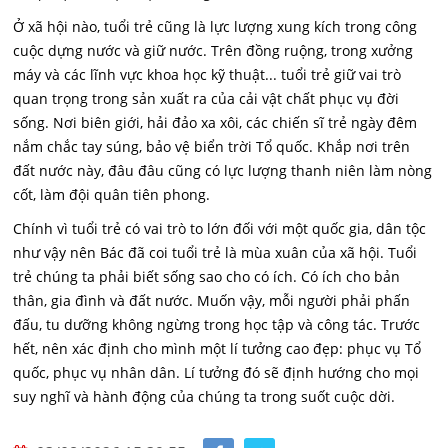
Ở xã hội nào, tuổi trẻ cũng là lực lượng xung kích trong công
cuộc dựng nước và giữ nước. Trên đồng ruộng, trong xưởng
máy và các lĩnh vực khoa học kỹ thuật... tuổi trẻ giữ vai trò
quan trọng trong sản xuất ra của cải vật chất phục vụ đời
sống. Nơi biên giới, hải đảo xa xôi, các chiến sĩ trẻ ngày đêm
nắm chắc tay súng, bảo vệ biển trời Tổ quốc. Khắp nơi trên
đất nước này, đâu đâu cũng có lực lượng thanh niên làm nòng
cốt, làm đội quân tiên phong.
Chính vì tuổi trẻ có vai trò to lớn đối với một quốc gia, dân tộc
như vậy nên Bác đã coi tuổi trẻ là mùa xuân của xã hội. Tuổi
trẻ chúng ta phải biết sống sao cho có ích. Có ích cho bản
thân, gia đình và đất nước. Muốn vậy, mỗi người phải phấn
đấu, tu dưỡng không ngừng trong học tập và công tác. Trước
hết, nên xác định cho mình một lí tưởng cao đẹp: phục vụ Tổ
quốc, phục vụ nhân dân. Lí tưởng đó sẽ định hướng cho mọi
suy nghĩ và hành động của chúng ta trong suốt cuộc dời.