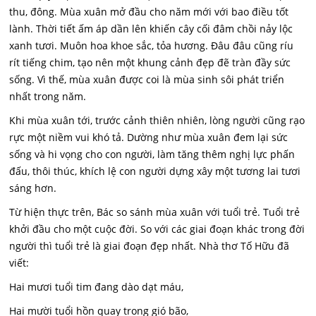
thu, đông. Mùa xuân mở đầu cho năm mới với bao điều tốt
lành. Thời tiết ấm áp dần lên khiến cây cối đâm chồi nảy lộc
xanh tươi. Muôn hoa khoe sắc, tỏa hương. Đâu đâu cũng ríu
rít tiếng chim, tạo nên một khung cảnh đẹp đẽ tràn đầy sức
sống. Vì thế, mùa xuân được coi là mùa sinh sôi phát triển
nhất trong năm.
Khi mùa xuân tới, trước cảnh thiên nhiên, lòng người cũng rạo
rực một niềm vui khó tả. Dường như mùa xuân đem lại sức
sống và hi vọng cho con người, làm tăng thêm nghị lực phấn
đấu, thôi thúc, khích lệ con người dựng xây một tương lai tươi
sáng hơn.
Từ hiện thực trên, Bác so sánh mùa xuân với tuổi trẻ. Tuổi trẻ
khởi đầu cho một cuộc đời. So với các giai đoạn khác trong đời
người thì tuổi trẻ là giai đoạn đẹp nhất. Nhà thơ Tố Hữu đã
viết:
Hai mươi tuổi tim đang dào dạt máu,
Hai mười tuổi hồn quay trong gió bão,