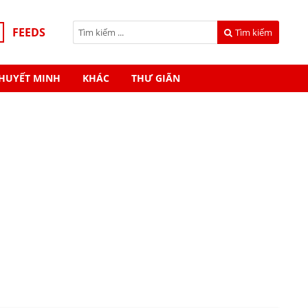
FEEDS
Tìm kiếm
HUYẾT MINH
KHÁC
THƯ GIÃN