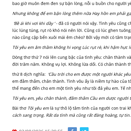
bao giờ muôn đem đen sự bận lòng, nỗi u buồn cho người y
Nhưng không để em bận lòng thêm nữa Hay hồn em phải gạ
‘Bề ái khi vơi khi dầy ‘ -
đã có người nói vậy. Tình yêu cũng ch
lúc lúng túng, rụt rò khó nói nên lời. Cũng có lúc ghen tuô
nào cũng cập bến xuôi mái êm chèo? Bởi vậy mới có tâm trạ
Tôi yêu em âm thầm không hi vọng Lúc rụt rè, khi hậm hực 
Dòng thơ thứ 7 nói lên cung bậc của tình yêu: chân thành v
đời trăm năm. Không vụ lợi. Không lừa dối. Có chân thành 
thứ 8 dịch nghĩa:
‘Cầu trời cho em được một người khác yêu 
em đằm thắm, chân thành. Tình vôu ấy là niềm tự hào của tô
thể mang đến cho em một tình yêu như tôi đả yêu em. Tế n
Tôi yêu em, yêu chân thành, đằm thắm Cầu em dược người t
Bài thơ
Tôi yêu em
là sự thô lộ tâm tình của người con trai 
cách sang trọng. Rất da tình mà cũng rất đàng hoàng, tự tin.