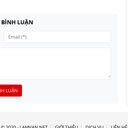
N BÌNH LUẬN
NH LUẬN
© 2020 - LAMVAN.NET
GIỚI THIỆU
DỊCH VỤ
LIÊN HỆ