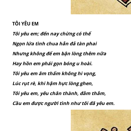
T
ÔI YÊU EM
Tôi yêu em; đến nay chừng có thể
Ngọn lứa tình chua hẳn đả tàn phai
Nhưng không để em bận lòng thêm nữa
Hay hồn em phái gọn bóng u hoài.
Tôi yêu em âm thẩm không hi vọng,
Lúc rụt rè,
khi hậm hực lòng ghen,
Tôi yêu em, yêu chân thành, đằm thắm,
Cầu em được người tình nh
ư tôi đã yêu em.