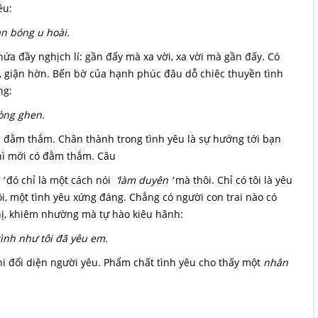
êu:
n bóng u hoài.
ứa đầy nghịch lí: gần đấy mà xa vời, xa vời mà gần đấy. Có
ng, giận hờn. Bến bờ của hạnh phúc đâu dỗ chiêc thuyền tình
ng:
lòng ghen.
à đằm thắm. Chân thành trong tình yêu là sự hướng tới bạn
thì mới có đằm thắm. Câu
‘
đó chỉ là một cách nói
‘làm duyên ‘
mà thôi. Chỉ có tôi là yêu
i, một tình yêu xứng đáng. Chẳng có người con trai nào có
hị, khiêm nhường mà tự hào kiêu hãnh:
ình như tôi đã yêu em.
khi đối diện người yêu. Phẩm chất tình yêu cho thấy một
nhân