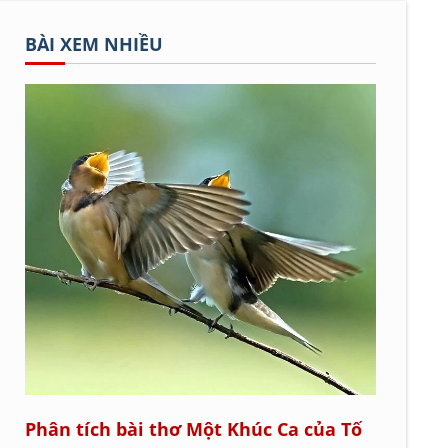
BÀI XEM NHIỀU
Phân tích bài thơ Một Khúc Ca của Tố