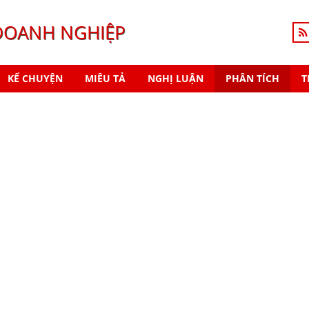
DOANH NGHIỆP
KỂ CHUYỆN
MIÊU TẢ
NGHỊ LUẬN
PHÂN TÍCH
T