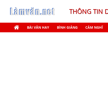
THÔNG TIN 
BÀI VĂN HAY
BÌNH GIẢNG
CẢM NGHĨ