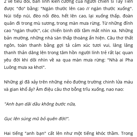
2 vế tiểu đối, bản lĩnh kiên cường của người chiến sĩ Tây Tiến
được "đo" bằng: "Ngàn thước lên cao // ngàn thước xuống".
Núi tiếp núi, đèo nối đèo, hết lên cao, lại xuống thấp, đoàn
quân đi trong mù sương, trong màn mưa rừng. Từ những đỉnh
cao "ngàn thước", các chiến binh dõi tầm mắt nhìn xa. Những
bản mường, những nhà sàn thấp thoáng ẩn hiện. Câu thơ thất
ngôn, toàn thanh bằng gợi tả cảm xúc tươi vui, lâng lâng
thanh thản dâng lên trong tâm hồn người lính trẻ rất lạc quan
yêu đời khi dõi nhìn về xa qua màn mưa rừng: "Nhà ai Pha
Luông mưa xa khơi".
Những gì đã xảy trên những nẻo đường trường chinh lửa máu
và gian khổ ấy? Âm điệu câu thơ bỗng trĩu xuống, nao nao:
"Anh bạn dãi dầu không bước nữa,
Gục lên súng mũ bỏ quên đời!".
Hai tiếng "anh bạn" cất lên như một tiếng khóc thầm. Trong