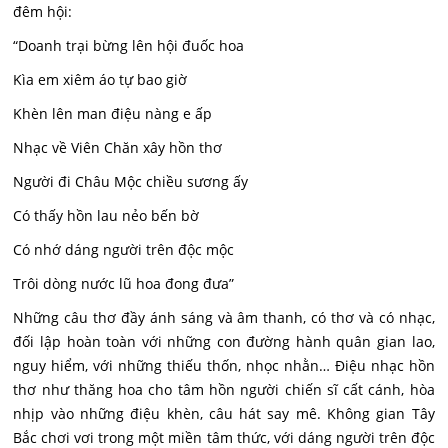
đêm hội:
“Doanh trại bừng lên hội đuốc hoa
Kìa em xiêm áo tự bao giờ
Khèn lên man điệu nàng e ấp
Nhạc về Viên Chăn xây hồn thơ
Người đi Châu Mộc chiều sương ấy
Có thấy hồn lau nẻo bến bờ
Có nhớ dáng người trên độc mộc
Trôi dòng nước lũ hoa đong đưa”
Những câu thơ đầy ánh sáng và âm thanh, có thơ và có nhạc,
đối lập hoàn toàn với những con đường hành quân gian lao,
nguy hiểm, với những thiếu thốn, nhọc nhằn… Điệu nhạc hồn
thơ như thăng hoa cho tâm hồn người chiến sĩ cất cánh, hòa
nhịp vào những điệu khèn, câu hát say mê. Không gian Tây
Bắc chơi vơi trong một miền tâm thức, với dáng người trên độc