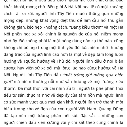
khắc khoải, mong chờ. Bên giới & Hà Nội hoa lệ có một khoảng
cách rất xa xôi, người lính Tây Tiến muốn thông qua những
mộng đẹp, những khát vọng diệt thù để làm cầu nối thu gắn
không gian, kéo hẹp khoảng cách. “Dáng kiều thơm” và một Hà
Nội phồn hoa xa xôi chính là nguyên do của nỗi niềm mong
nhớ ấy. Đó không phải là một bóng dáng nào cụ thể nào, cũng
không chỉ bó hẹp trong một tình yêu đôi lứa, niềm nhớ thương
dâng trào của người lính cao hơn là một vẻ đẹp tấm lòng luôn
hướng về Tquốc, hướng về Thủ đô. Người lính dẫu ở nơi biên
cương hay viễn xứ xa xôi mà lòng lúc nào cũng hướng về Hà
Nội. Người lính Tây Tiến dẫu
“mắt trừng gửi mộng qua biên
giới”
mà niềm thương nỗi nhớ vẫn hướng về một “dáng kiều
thơm”. Đã một thời, với cái nhìn ấu trĩ, người ta phê phán thói
tiểu tư sản, thực ra nhờ vẻ đẹp ấy của tâm hồn mà người lính
có sức mạnh vượt qua mọi gian khổ, người lính trở thành một
biểu tượng cho vẻ đẹp của con người Việt Nam. Quang Dũng
đã tạo nên một tương phản hết sức đặc sắc – những con
người chiến đấu kiên cường với ý chí sắt thép cũng chính là