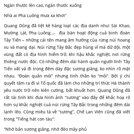
Ngàn thước lên cao, ngàn thước xuống
Nhà ai Pha Luông mưa xa khơi”
Quang Dũng đã liệt kê hàng loạt các địa danh như: Sài Khao,
Mường Lát, Pha Luông…- địa bàn hoạt động cuả binh đoàn
Tây Tiến – những cái tên mang âm hưởng của rừng núi hoang
vu và mang dại. Núi rừng Tây Bắc đẹp hùng vĩ mà dữ dội, một
vùng đất có địa hình hiểm trở, khí hậu khắc nghiệt, nơi rừng
thiêng nước độc. Có những đêm dài hành quân người lính Tây
Tiến vất vả đi trong đêm dày đặc sương giăng, ko nhìn rõ mặt
nhau. “Đoàn quân mỏi” nhưng tinh thần ko “mỏi”. Bởi ý chí
quyết tâm ra đi vì Tổ quốc đã làm cho những trí thức Hà thành
yêu nước trở nên kiên cường, bất khuất hơn. Quang Dũng đã
rất tài tình khi đưa hình ảnh “sương” vào đây để khắc hoạ rõ
hơn sự khắc nghiệt cuả núi rừng Tây Bắc trong những đêm dài
lạnh lẽo. Cũng miêu tả về “sương”, Chế Lan Viên cũng đã viết
trong “Tiếng hát con tàu”:
“Nhớ bản sương giăng, nhớ đèo mây phủ