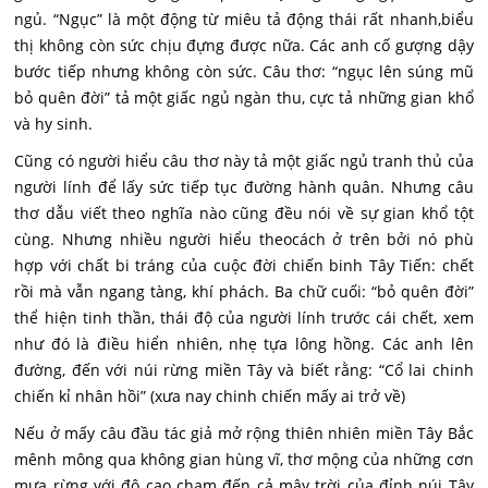
ngủ. “Ngục” là một động từ miêu tả động thái rất nhanh,biểu
thị không còn sức chịu đựng được nữa. Các anh cố gượng dậy
bước tiếp nhưng không còn sức. Câu thơ: “ngục lên súng mũ
bỏ quên đời” tả một giấc ngủ ngàn thu, cực tả những gian khổ
và hy sinh.
Cũng có người hiểu câu thơ này tả một giấc ngủ tranh thủ của
người lính để lấy sức tiếp tục đường hành quân. Nhưng câu
thơ dẫu viết theo nghĩa nào cũng đều nói về sự gian khổ tột
cùng. Nhưng nhiều người hiểu theocách ở trên bởi nó phù
hợp với chất bi tráng của cuộc đời chiến binh Tây Tiến: chết
rồi mà vẫn ngang tàng, khí phách. Ba chữ cuối: “bỏ quên đời”
thể hiện tinh thần, thái độ của người lính trước cái chết, xem
như đó là điều hiển nhiên, nhẹ tựa lông hồng. Các anh lên
đường, đến với núi rừng miền Tây và biết rằng: “Cổ lai chinh
chiến kỉ nhân hồi” (xưa nay chinh chiến mấy ai trở về)
Nếu ở mấy câu đầu tác giả mở rộng thiên nhiên miền Tây Bắc
mênh mông qua không gian hùng vĩ, thơ mộng của những cơn
mưa rừng với độ cao chạm đến cả mây trời của đỉnh núi Tây