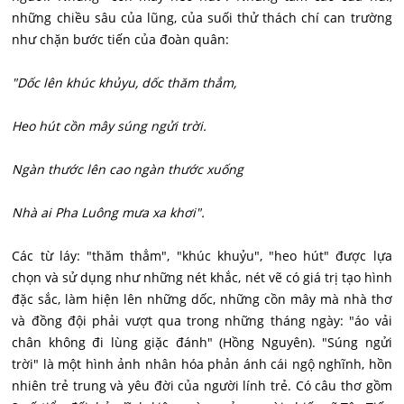
những chiều sâu của lũng, của suối thử thách chí can trường
như chặn bước tiến của đoàn quân:
"Dốc lên khúc khủyu, dốc thăm thẳm,
Heo hút cồn mây súng ngửi trời.
Ngàn thước lên cao ngàn thước xuống
Nhà ai Pha Luông mưa xa khơi".
Các từ láy: "thăm thẳm", "khúc khuỷu", "heo hút" được lựa
chọn và sử dụng như những nét khắc, nét vẽ có giá trị tạo hình
đặc sắc, làm hiện lên những dốc, những cồn mây mà nhà thơ
và đồng đội phải vượt qua trong những tháng ngày: "áo vải
chân không đi lùng giặc đánh" (Hồng Nguyên). "Súng ngửi
trời" là một hình ảnh nhân hóa phản ánh cái ngộ nghĩnh, hồn
nhiên trẻ trung và yêu đời của người lính trẻ. Có câu thơ gồm