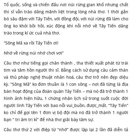
Tổ quốc, sống và chiến đấu nơi núi rừng gian khổ nhưng chất
thi sĩ vẫn trào dâng mãnh liệt trong lòng nhà thơ. 1 thời gắn
bó sâu đậm với Tây Tiến, với đồng đội, với núi rừng đã làm cho
ông ko khỏi bồi hồi, xúc động khi nỗi nhớ về Tây Tiến dâng
trào trong kí ức cuả nhà thơ.
“Sông Mã xa rồi Tây Tiến ơi!
Nhớ về rừng núi nhớ chơi vơi”
Câu thơ như tiếng gọi chân thành , tha thiết xuất phát từ trái
tim và tâm hồn người thi sĩ. Bằng cách sử dụng câu cảm thán
và thủ pháp nghệ thuật nhân hoá, câu thơ trở nên đẹp diệu
kỳ. “Sông Mã” ko đơn thuần là 1 con sông – nơi đã từng là địa
bàn hoạt động của đoàn quân Tây Tiến – mà nó đã trở thành 1
hình ảnh hiện hữu, 1 chứng nhân lịch sử trong suốt cuộc đời
người lính Tây Tiến với bao nỗi vui_buồn, được_mất. “Tây Tiến”
ko chỉ để gọi tên 1 đơn vị bộ đội mà nó đã trở thành 1 người
bạn ” tri âm tri kỉ” để nhà thơ giãi bày tâm sự.
Câu thơ thứ 2 với điệp từ “nhớ” được lặp lại 2 lần đã diễn tả