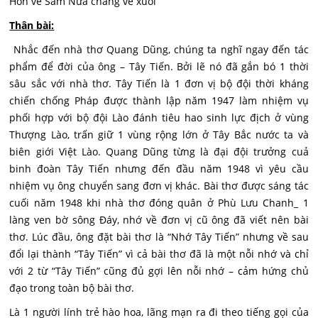
Hồn về Sầm Nứa chẳng về xuôi”
Thân bài:
Nhắc đến nhà thơ Quang Dũng, chúng ta nghĩ ngay đến tác
phẩm để đời của ông – Tây Tiến. Bởi lẽ nó đã gắn bó 1 thời
sâu sắc với nhà thơ. Tây Tiến là 1 đơn vị bộ đội thời kháng
chiến chống Pháp được thành lập năm 1947 làm nhiệm vụ
phối hợp với bộ đội Lào đánh tiêu hao sinh lực địch ở vùng
Thượng Lào, trấn giữ 1 vùng rộng lớn ở Tây Bắc nước ta và
biên giới Việt Lào. Quang Dũng từng là đại đội trưởng cuả
binh đoàn Tây Tiến nhưng đến đầu năm 1948 vì yêu cầu
nhiệm vụ ông chuyển sang đơn vị khác. Bài thơ được sáng tác
cuối năm 1948 khi nhà thơ đóng quân ở Phù Lưu Chanh_ 1
làng ven bờ sông Đáy, nhớ về đơn vị cũ ông đã viết nên bài
thơ. Lúc đầu, ông đặt bài thơ là “Nhớ Tây Tiến” nhưng về sau
đổi lại thành “Tây Tiến” vì cả bài thơ đã là một nỗi nhớ và chỉ
với 2 từ “Tây Tiến” cũng đủ gợi lên nỗi nhớ – cảm hứng chủ
đạo trong toàn bộ bài thơ.
Là 1 người lính trẻ hào hoa, lãng mạn ra đi theo tiếng gọi của