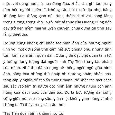
mộc, với dòng nước lũ hoa đong đưa, khắc sâu, ghi tạc trong
tâm hồn người chiến sĩ. Những câu hỏi tu từ dịu nhẹ, bâng
khuâng làm không gian núi rừng thêm chơi vơi, bảng lảng
trong sương, trong khói. Ngòi bút tả thực của Quang Dũng đến
đây trở nên mềm mại và uyển chuyển, chứa đựng cái tình sâu
lắng, thiết tha.
Qdũng cũng không chỉ khắc tạc hình ảnh của những người
lính với một đời sống tình cảm hết sức phong phú, những tình
cảm lớn lao là tình quân dân. Qdũng đã đặc biệt quan tâm tới
ý tưởng dựng tượng đài người lính Tây Tiến trong tác phẩm
của mình. Nhà thơ đã sử dụng hệ thống ngôn ngữ giàu hình
ảnh, hàng loạt những thủ pháp như tương phản, nhân hoá,
tăng cấp ý nghĩa để tạo ấn tượng mạnh, để khắc tạc một cách
sâu sắc vào tâm trí người đọc hình ảnh những người con anh
hùng của đất nước, của dân tộc. Đó là bức tượng đài sừng
sững giữa núi cao sông sâu, giữa một không gian hùng vĩ như
chúng ta đã thấy trong các câu thơ:
“Tây Tiến đoàn binh không mọc tóc