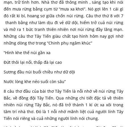
mạn, trữ tình hơn. Nhà thơ đã thông minh , sáng tạo khi nói
đến mưa rừng bằng cụm từ “mưa xa khơi”. Nó gợi lên 1 cái gì
đó rất kì bí, hoang sơ giữa chốn núi rừng. Câu thơ thứ 8 với 7
thanh bằng như làm dịu đi vẻ dữ dội, hiểm trở cuả núi rừng
và mở ra 1 bức tranh thiên nhiên nơi núi rừng đầy lãng mạn.
Những câu thơ Tây Tiến giàu chất tạo hình hôm nay gợi nhớ
những dòng thơ trong “Chinh phụ ngâm khúc”
“Hình khe thế núi gần xa
Đứt thôi lại nổi, thấp đà lại cao
Sương đầu núi buổi chiều như dữ dội
Nước lòng khe nẻo suối còn sâu”
8 câu thơ đầu của bài thơ Tây Tiến là nỗi nhớ về núi rừng Tây
Bắc, về đồng đội Tây Tiến. Qua những chi tiết đặc tả về thiên
nhiên núi rừng Tây Bắc, nó đã trở thành 1 kí ức xa xôi trong
tâm trí nhà thơ. Đó là 1 nỗi nhớ mãnh liệt cuả người lính Tây
Tiến nói riêng và cuả những người lính nói chung.