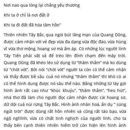
Nơi nao qua lòng lại chẳng yêu thương
Khi ta ở chỉ là nơi đất ở
Khi ta đi đất đã hóa tâm hồn”
Thiên nhiên Tây Bắc, qua ngòi bút lãng mạn của Quang Dũng,
được cảm nhận với vẻ đẹp vừa đa dạng vừa độc đáo, vừa hùng
vĩ vừa thơ mộng, hoang sơ mà ấm áp. Có những lúc người lính
Tây Tiến phải vất vả để trèo lên đỉnh chạm đến mây trời.
Quang Dũng đã khéo léo sử dụng từ “thăm thẳm” mà ko dùng
từ “chót vót”. Bởi nói “chót vót” người ta còn có thể cảm nhận
và thấy được bề sâu cuả nó nhưng “thăm thẳm” thì khó có ai
có thể hình dung được nó sâu thế nào. Bằng những từ láy gợi
hình ảnh rất cao như “khúc khuỷu”, “thăm thẳm”, “heo hút”,
nhà thơ đã làm cho người đọc cảm nhận được cái hoang sơ,
dữ dội cuả núi rừng Tây Bắc. Hình ảnh nhân hoá, ẩn dụ “ súng
ngửi trời” được dùng rất hồn nhiên và cũng rất táo bạo, vừa
ngộ nghĩnh, vừa có chất tinh nghịch của người lính, cho ta
thấy bên cạnh thiên nhiên hiểm trở còn hiện lên hình ảnh