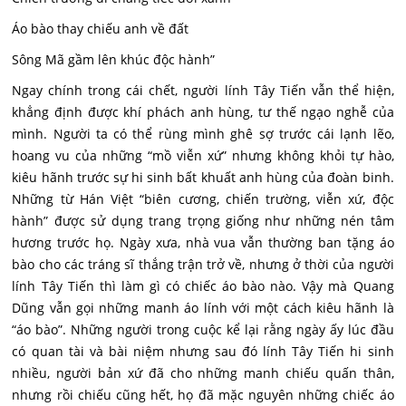
Áo bào thay chiếu anh về đất
Sông Mã gầm lên khúc độc hành”
Ngay chính trong cái chết, người lính Tây Tiến vẫn thể hiện,
khẳng định được khí phách anh hùng, tư thế ngạo nghễ của
mình. Người ta có thể rùng mình ghê sợ trước cái lạnh lẽo,
hoang vu của những “mồ viễn xứ” nhưng không khỏi tự hào,
kiêu hãnh trước sự hi sinh bất khuất anh hùng của đoàn binh.
Những từ Hán Việt “biên cương, chiến trường, viễn xứ, độc
hành” được sử dụng trang trọng giống như những nén tâm
hương trước họ. Ngày xưa, nhà vua vẫn thường ban tặng áo
bào cho các tráng sĩ thắng trận trở về, nhưng ở thời của người
lính Tây Tiến thì làm gì có chiếc áo bào nào. Vậy mà Quang
Dũng vẫn gọi những manh áo lính với một cách kiêu hãnh là
“áo bào”. Những người trong cuộc kể lại rằng ngày ấy lúc đầu
có quan tài và bài niệm nhưng sau đó lính Tây Tiến hi sinh
nhiều, người bản xứ đã cho những manh chiếu quấn thân,
nhưng rồi chiếu cũng hết, họ đã mặc nguyên những chiếc áo