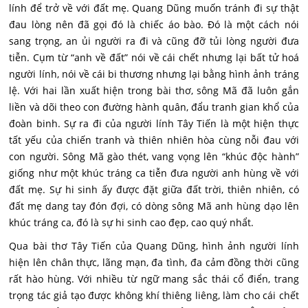
lính để trở về với đất mẹ. Quang Dũng muốn tránh đi sự thật
đau lòng nên đã gọi đó là chiếc áo bào. Đó là một cách nói
sang trọng, an ủi người ra đi và cũng đỡ tủi lòng người đưa
tiễn. Cụm từ “anh về đất” nói về cái chết nhưng lại bất tử hoá
người lính, nói về cái bi thương nhưng lại bằng hình ảnh tráng
lệ. Với hai lần xuất hiện trong bài thơ, sông Mã đã luôn gắn
liền và dõi theo con đường hành quân, đẩu tranh gian khổ của
đoàn binh. Sự ra đi của người lính Tây Tiến là một hiện thực
tất yếu của chiến tranh và thiên nhiên hòa cùng nỗi đau với
con người. Sông Mã gào thét, vang vọng lên “khúc độc hành”
giống như một khúc tráng ca tiễn đưa người anh hùng về với
đất mẹ. Sự hi sinh ấy được đặt giữa đất trời, thiên nhiên, có
đất mẹ dang tay đón đợi, có dòng sông Mã anh hùng dạo lên
khúc tráng ca, đó là sự hi sinh cao đẹp, cao quý nhẩt.
Qua bài thơ Tây Tiến của Quang Dũng, hình ảnh người lính
hiện lên chân thực, lãng mạn, đa tình, đa cảm đồng thời cũng
rất hào hùng. Với nhiều từ ngữ mang sắc thái cổ điển, trang
trọng tác giả tạo được không khí thiêng liêng, làm cho cái chết