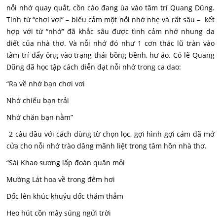
nỗi nhớ quay quắt, cồn cào đang ùa vào tâm trí Quang Dũng.
Tính từ “chơi vơi” – biểu cảm một nỗi nhớ nhẹ và rất sâu – kết
hợp với từ “nhớ” đã khắc sâu được tình cảm nhớ nhung da
diết của nhà thơ. Và nỗi nhớ đó như 1 cơn thác lũ tràn vào
tâm trí đẩy ông vào trạng thái bồng bềnh, hư ảo. Có lẽ Quang
Dũng đã học tập cách diễn đạt nỗi nhớ trong ca dao:
“Ra về nhớ bạn chơi vơi
Nhớ chiếu bạn trải
Nhớ chăn bạn nằm”
2 câu đầu với cách dùng từ chọn lọc, gợi hình gợi cảm đã mở
cửa cho nỗi nhớ trào dâng mãnh liệt trong tâm hồn nhà thơ.
“Sài Khao sương lấp đoàn quân mỏi
Mường Lát hoa về trong đêm hơi
Dốc lên khúc khuỷu dốc thăm thẳm
Heo hút cồn mây súng ngửi trời