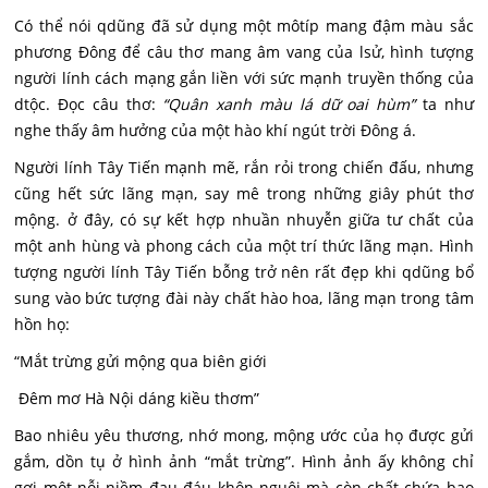
Có thể nói qdũng đã sử dụng một môtíp mang đậm màu sắc
phương Đông để câu thơ mang âm vang của lsử, hình tượng
người lính cách mạng gắn liền với sức mạnh truyền thống của
dtộc. Đọc câu thơ:
“Quân xanh màu lá dữ oai hùm”
ta như
nghe thấy âm hưởng của một hào khí ngút trời Đông á.
Người lính Tây Tiến mạnh mẽ, rắn rỏi trong chiến đấu, nhưng
cũng hết sức lãng mạn, say mê trong những giây phút thơ
mộng. ở đây, có sự kết hợp nhuần nhuyễn giữa tư chất của
một anh hùng và phong cách của một trí thức lãng mạn. Hình
tượng người lính Tây Tiến bỗng trở nên rất đẹp khi qdũng bổ
sung vào bức tượng đài này chất hào hoa, lãng mạn trong tâm
hồn họ:
“Mắt trừng gửi mộng qua biên giới
Đêm mơ Hà Nội dáng kiều thơm”
Bao nhiêu yêu thương, nhớ mong, mộng ước của họ được gửi
gắm, dồn tụ ở hình ảnh “mắt trừng”. Hình ảnh ấy không chỉ
gợi một nỗi niềm đau đáu khôn nguôi mà còn chất chứa bao