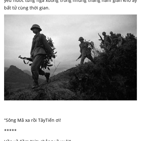
yêu nước từng ngã xuống trong những tháng năm gian khổ ấy
bất tử cùng thời gian.
“Sông Mã xa rồi TâyTiến ơi!
*****