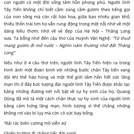
con người có một đời sống tâm hồn phong phú. Người lính
Tây Tiến không chỉ biết cầm súng cầm gươm theo tiếng gọi
của non sông mà còn rất hào hoa, giữa bao nhiêu gian khổ,
thiếu thốn trái tim họ vẫn rung động trong một nỗi nhớ về một
dáng kiều thơm, nhớ về vẻ đẹp của Hà Nội – Thăng Long
xưa. Ta bỗng nhớ đến câu thơ của Huỳnh Văn Nghệ
: “Từ thuở
mang gươm đi mở nước – Nghìn năm thương nhớ đất Thăng
Long”
Nếu như ở 4 câu thơ trên, người lính Tây Tiến hiện ra trong
hình ảnh một đoàn binh với những bước chân Tây tiến vang
dội khí thế hào hùng và một thế giới tâm hồn hết sức lãng
mạn thì ở đây bức tượng đài người lính Tây Tiến được khắc tạc
bằng những đường nét nổi bật về sự hy sinh của họ. Quang
Dũng đã mô tả một cách chân thực sự hy sinh của người lính
bằng cảm hứng lãng mạn, hình tượng vì thế chẳng những
không rơi vào bi lụy mà còn có sức bay bổng.
“Rải rác biên cương mồ viễn xứ
Chiến trường đi chẳng tiếc đời xanh