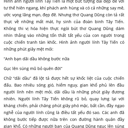
Hình ảnh người lính Tây Tiến là một bức tượng đài đẹp đẽ với
tư thế hiên ngang, khí phách anh hùng và có cả những say mê,
ước vọng lãng mạn, đẹp đẽ. Nhưng thơ Quang Dũng còn tả rất
thực về những mất mát, hy sinh của đoàn binh Tây Tiến.
Không thi vị hóa hiện thực ngòi bút thơ Quang Dũng dám
nhìn thẳng vào những tổn thất tất yếu của con người trong
cuộc chiến tranh tàn khốc. Hình ảnh người lính Tây Tiến có
những phút giây mệt mỏi:
“Anh bạn dãi dầu không bước nữa
Gục lên súng mũ bỏ quên đời”
Chữ “dãi dầu” đã lột tả được hết sự khốc liệt của cuộc chiến
đấu. Bao nhiêu sóng gió, hiểm nguy, gian khổ phủ lên đầu
người lính nên mệt mỏi, dãi dầu là những phút giây đương
nhiên. Người lính Tây Tiến không rũ bỏ, quay lưng lại với
kháng chiến, phải chăng phút giây phó mặc, bất cần, đầy ngạo
nghễ của người lính cũng là điều tất yếu đó sao. Các anh đã
không bước tiếp được nữa trên con đường hành quân đầy
gian khổ. Có những người bạn của Quang Dũng ngục lên súng