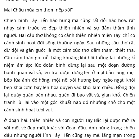
Mai Châu mùa em thơm nếp xôi”
Chiến binh Tây Tiến hào hùng mà cũng rất đỗi hào hoa, rất
nhạy cảm trước vẻ đẹp thiên nhiên và sự đằm thắm tình
người. Hai câu thơ không có cảnh thiên nhiên miền Tây, chỉ có
cảnh sinh hoạt đời sống thường ngày. Sau những câu thơ rất
dữ dội và gân guốc là một cảm xúc thơ đằm thắm, thiết tha.
Câu cảm thán gợi nỗi bâng khuâng khi hồi tưởng lại những kỉ
niệm ấm áp: lúc đoàn binh dừng lại sau một đoạn đường
hành quân vất vả, lều trại được dựng lên ở một bản làng, một
bếp lửa ánh đỏ hồng, một nồi xôi hương bay ngào ngạt, khói
bếp khói cơm bay lên hòa quyện vào khói lam chiều. Đồng đội
lại quây quần bên nhau, quên đi bao vất vả, gian khổ. Chiến
tranh lùi lại vào một góc khuất nào đó nhường chỗ cho một
cảnh sinh hoạt tưoi vui.
ở đoạn hai, thiên nhiên và con người Tây Bắc lại được mở ra
với một vẻ đẹp mới, khác với đoạn đầu. Anh hùng trong chiến
đấu nhưng người lính Tây Tiến cũng say mê, lãng mạn trong