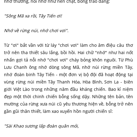
nhớ thương, nỗi nhớ như nén chặt, bỗng trào dâng:
"Sông Mã xa rồi, Tây Tiến ơi!
Nhớ về rừng núi, nhớ chơi vơi".
Từ "ơi" bắt vần với từ láy "chơi vơi" làm cho âm điệu câu thơ
trở nên tha thiết sâu lắng, bồi hồi. Hai chữ "nhớ" như hai nốt
nhấn gợi tả nỗi nhớ "chơi vơi" cháy bỏng khôn nguôi. Từ Phù
Lưu Chanh ông nhớ dòng sông Mã, nhớ núi rừng miền Tây,
nhớ đoàn binh Tây Tiến - một đơn vị bộ đội đã hoạt động tại
vùng rừng núi miền Tây Thanh Hóa, Hòa Bình, Sơn La - biên
giới Việt Lào trong những năm đầu kháng chiến. Bao kỉ niệm
đẹp một thời chinh chiến bỗng sống dậy. Những tên bản, tên
mường của rừng xưa núi cũ yêu thương hiện về, bỗng trở nên
gần gũi thân thiết, làm xao xuyến hồn người chiến sĩ:
"Sài Khao sương lấp đoàn quân mỏi,