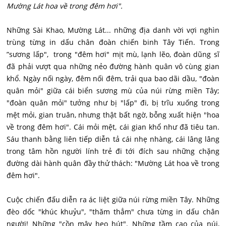
Mường Lát hoa về trong đêm hơi".
Những Sài Khao, Mường Lát... những địa danh vời vợi nghìn
trùng từng in dấu chân đoàn chiến binh Tây Tiến. Trong
”sương lấp", trong "đêm hơi" mịt mù, lạnh lẽo, đoàn dũng sĩ
đã phải vượt qua những nẻo đường hành quân vô cùng gian
khổ. Ngày nối ngày, đêm nối đêm, trải qua bao dãi dầu, "đoàn
quân mỏi" giữa cái biển sương mù của núi rừng miền Tây;
"đoàn quân mỏi" tưởng như bị "lấp" đi, bị trĩu xuống trong
mệt mỏi, gian truân, nhưng thật bất ngờ, bỗng xuất hiện "hoa
về trong đêm hơi". Cái mỏi mệt, cái gian khổ như đã tiêu tan.
Sáu thanh bằng liên tiếp diễn tả cái nhẹ nhàng, cái lâng lâng
trong tâm hồn người lính trẻ đi tới đích sau những chặng
đường dài hành quân đầy thử thách: "Mường Lát hoa về trong
đêm hơi".
Cuộc chiến đấu diễn ra ác liệt giữa núi rừng miền Tây. Những
đèo dốc "khúc khuỷu", "thăm thẳm" chưa từng in dấu chân
người! Những "cồn mây heo hút". Những tầm cao của núi,