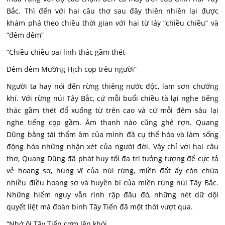
Bắc. Thì đến với hai câu thơ sau đây thiên nhiên lại được
khám phá theo chiều thời gian với hai từ láy “chiều chiều” và
“đêm đêm”
“Chiều chiều oai linh thác gầm thét
Đêm đêm Mường Hịch cọp trêu người”
Người ta hay nói đến rừng thiêng nước độc, lam sơn chướng
khí. Với rừng núi Tây Bắc, cứ mỗi buổi chiều tà lại nghe tiếng
thác gầm thét đổ xuống từ trên cao và cứ mỗi đêm sâu lại
nghe tiếng cọp gầm. Âm thanh nào cũng ghê rợn. Quang
Dũng bằng tài thẩm âm của mình đã cụ thể hóa và làm sống
động hóa những nhận xét của người đời. Vậy chỉ với hai câu
thơ, Quang Dũng đã phát huy tối đa trí tưởng tượng để cực tả
vẻ hoang sơ, hùng vĩ của núi rừng, miền đất ấy còn chứa
nhiều điều hoang sơ và huyền bí của miền rừng núi Tây Bắc.
Những hiểm nguy vẫn rình rập đâu đó, những nét dữ dội
quyết liệt mà đoàn binh Tây Tiến đã một thời vượt qua.
“Nhớ ôi Tây Tiến cơm lên khói