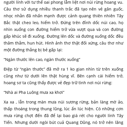
người lính với tư thế oai phong lẫm liệt nơi núi rừng hoang vu.
Câu thơ sử dụng nhiều thanh trắc đã tạo nên vẻ gân guốc,
nhọc nhằn đã nhấn mạnh được cảnh quang thiên nhiên Tây
Bắc thật cheo leo, hiểm trở. Đứng trên đỉnh dốc núi cao, họ
nhìn xuống con đường hiểm trở vừa vượt qua và con đường
gấp khúc sẽ đi xuống. Đường lên dốc và đường xuống dốc đều
thăm thẳm, hun hút. Hình ảnh thơ thật đối xứng, câu thơ như
một đường thẳng bị bẻ gấp lại:
“Ngàn thước lên cao, ngàn thước xuống”
Điệp từ “ngàn thước” đã mở ra 1 ko gian nhìn từ trên xuống
cũng như từ dưới lên thật hùng vĩ. Bên cạnh cái hiểm trở,
hoang sơ ta cũng thấy được vẻ đẹp trữ tình nơi núi rừng:
“Nhà ai Pha Luông mưa xa khơi”
Xa xa , lẫn trong màn mưa núi sương rừng, bản làng mờ ảo,
thấp thoáng trong thung lũng, lúc ẩn lúc hiện. Có những cơn
mưa rừng chợt đến đã để lại bao giá rét cho người lính Tây
Tiến. Nhưng dưới ngòi bút cuả Quang Dũng, nó trở nên lãng