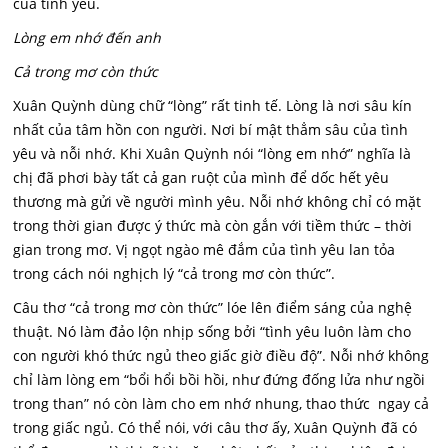
của tình yêu.
Lòng em nhớ đến anh
Cả trong mơ còn thức
Xuân Quỳnh dùng chữ “lòng” rất tinh tế. Lòng là nơi sâu kín
nhất của tâm hồn con người. Nơi bí mật thẳm sâu của tình
yêu và nỗi nhớ. Khi Xuân Quỳnh nói “lòng em nhớ” nghĩa là
chị đã phơi bày tất cả gan ruột của mình để dốc hết yêu
thương mà gửi về người mình yêu. Nỗi nhớ không chỉ có mặt
trong thời gian được ý thức mà còn gắn với tiềm thức – thời
gian trong mơ. Vị ngọt ngào mê đắm của tình yêu lan tỏa
trong cách nói nghịch lý “cả trong mơ còn thức”.
Câu thơ “cả trong mơ còn thức” lóe lên điểm sáng của nghệ
thuật. Nó làm đảo lộn nhịp sống bởi “tình yêu luôn làm cho
con người khó thức ngủ theo giấc giờ điều độ”. Nỗi nhớ không
chỉ làm lòng em “bổi hổi bồi hồi, như đứng đống lửa như ngồi
trong than” nó còn làm cho em nhớ nhung, thao thức ngay cả
trong giấc ngủ. Có thể nói, với câu thơ ấy, Xuân Quỳnh đã có