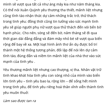
mình sẽ vượt qua tất cả như áng mây kia như năm tháng kia.
Có thể nói Xuân Quỳnh yêu thương tha thiết, mãnh liệt nhưng
cũng tỉnh táo nhận thức dự cảm những trắc trở, thử thách
trong tình yêu; đồng thời cũng tin tưởng vào sức mạnh tình
yêu sẽ giúp người phụ nữ vượt qua thử thách đến vói bến bờ
hạnh phúc. Cho nên, sóng sẽ đến bờ, năm tháng sẽ đi qua
thời gian dài đằng đẵng và đám mây nhỏ bé sẽ vượt qua biển
rộng để bay về xa. Một loạt hình ảnh thơ ẩn dụ được bố trí
thành một hệ thống tương phản, đối lập để nói lên dự cảm
tỉnh táo, đúng đắn và niềm tin mãnh liệt của nhà thơ vào sức
mạnh của tình yêu .
Yêu thương mãnh liệt nhưng cao thượng, vị tha. Nhân vật trữ
tình khao khát hòa tình yêu con sóng nhỏ của mình vào biển
lớn tình yêu – tình yêu bao la, rộng lớn – để sống hết mình
trong tình yêu, để tình yêu riêng hoá thân vĩnh viễn thành tình
yêu muôn thuở:
Làm sao được tan ra