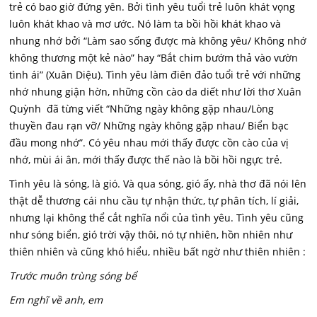
trẻ có bao giờ đứng yên. Bởi tình yêu tuổi trẻ luôn khát vọng
luôn khát khao và mơ ước. Nó làm ta bồi hồi khát khao và
nhung nhớ bởi “Làm sao sống được mà không yêu/ Không nhớ
không thương một kẻ nào” hay “Bắt chim bướm thả vào vườn
tình ái” (Xuân Diệu). Tình yêu làm điên đảo tuổi trẻ với những
nhớ nhung giận hờn, những cồn cào da diết như lời thơ Xuân
Quỳnh đã từng viết “Những ngày không gặp nhau/Lòng
thuyền đau rạn vỡ/ Những ngày không gặp nhau/ Biển bạc
đầu mong nhớ”. Có yêu nhau mới thấy được cồn cào của vị
nhớ, mùi ái ân, mới thấy được thế nào là bồi hồi ngực trẻ.
Tình yêu là sóng, là gió. Và qua sóng, gió ấy, nhà thơ đã nói lên
thật dễ thương cái nhu cầu tự nhận thức, tự phân tích, lí giải,
nhưng lại không thể cắt nghĩa nổi của tình yêu. Tình yêu cũng
như sóng biển, gió trời vậy thôi, nó tự nhiên, hồn nhiên như
thiên nhiên và cũng khó hiểu, nhiều bất ngờ như thiên nhiên :
Trước muôn trùng sóng bể
Em nghĩ về anh, em