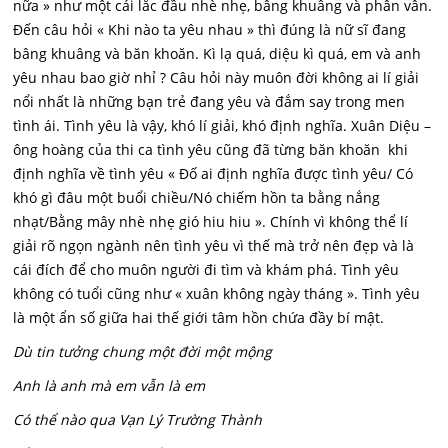
nữa » như một cái lắc đầu nhè nhẹ, bâng khuâng và phân vân.
Đến câu hỏi « Khi nào ta yêu nhau » thì đúng là nữ sĩ đang
bâng khuâng và băn khoăn. Kì lạ quá, diệu kì quá, em và anh
yêu nhau bao giờ nhỉ ? Câu hỏi này muôn đời không ai lí giải
nổi nhất là những bạn trẻ đang yêu và đắm say trong men
tình ái. Tình yêu là vậy, khó lí giải, khó định nghĩa. Xuân Diệu –
ông hoàng của thi ca tình yêu cũng đã từng băn khoăn khi
định nghĩa về tình yêu « Đố ai định nghĩa được tình yêu/ Có
khó gì đâu một buổi chiều/Nó chiếm hồn ta bằng nắng
nhạt/Bằng mây nhè nhẹ gió hiu hiu ». Chính vì không thể lí
giải rõ ngọn ngành nên tình yêu vì thế mà trở nên đẹp và là
cái đích để cho muôn người đi tìm và khám phá. Tình yêu
không có tuổi cũng như « xuân không ngày tháng ». Tình yêu
là một ẩn số giữa hai thế giới tâm hồn chứa đầy bí mật.
Dù tin tưởng chung một đời một mộng
Anh là anh mà em vẫn là em
Có thể nào qua Vạn Lý Trường Thành