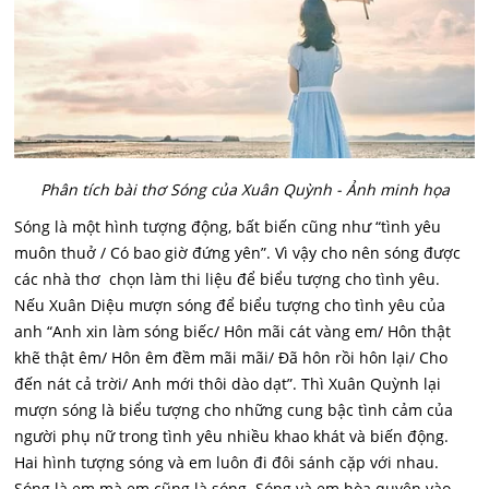
Phân tích bài thơ Sóng của Xuân Quỳnh - Ảnh minh họa
Sóng là một hình tượng động, bất biến cũng như “tình yêu
muôn thuở / Có bao giờ đứng yên”. Vì vậy cho nên sóng được
các nhà thơ chọn làm thi liệu để biểu tượng cho tình yêu.
Nếu Xuân Diệu mượn sóng để biểu tượng cho tình yêu của
anh “Anh xin làm sóng biếc/ Hôn mãi cát vàng em/ Hôn thật
khẽ thật êm/ Hôn êm đềm mãi mãi/ Đã hôn rồi hôn lại/ Cho
đến nát cả trời/ Anh mới thôi dào dạt”. Thì Xuân Quỳnh lại
mượn sóng là biểu tượng cho những cung bậc tình cảm của
người phụ nữ trong tình yêu nhiều khao khát và biến động.
Hai hình tượng sóng và em luôn đi đôi sánh cặp với nhau.
Sóng là em mà em cũng là sóng. Sóng và em hòa quyện vào