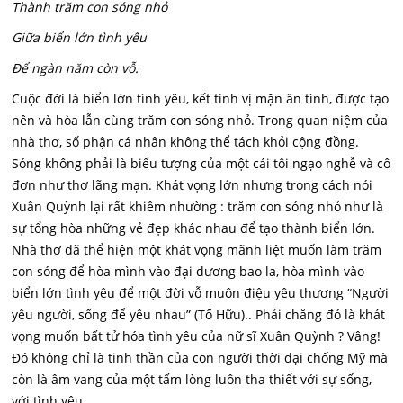
Thành trăm con sóng nhỏ
Giữa biển lớn tình yêu
Để ngàn năm còn vỗ.
Cuộc đời là biển lớn tình yêu, kết tinh vị mặn ân tình, được tạo
nên và hòa lẫn cùng trăm con sóng nhỏ. Trong quan niệm của
nhà thơ, số phận cá nhân không thể tách khỏi cộng đồng.
Sóng không phải là biểu tượng của một cái tôi ngạo nghễ và cô
đơn như thơ lãng mạn. Khát vọng lớn nhưng trong cách nói
Xuân Quỳnh lại rất khiêm nhường : trăm con sóng nhỏ như là
sự tổng hòa những vẻ đẹp khác nhau để tạo thành biển lớn.
Nhà thơ đã thể hiện một khát vọng mãnh liệt muốn làm trăm
con sóng để hòa mình vào đại dương bao la, hòa mình vào
biển lớn tình yêu để một đời vỗ muôn điệu yêu thương “Người
yêu người, sống để yêu nhau” (Tố Hữu).. Phải chăng đó là khát
vọng muốn bất tử hóa tình yêu của nữ sĩ Xuân Quỳnh ? Vâng!
Đó không chỉ là tinh thần của con người thời đại chống Mỹ mà
còn là âm vang của một tấm lòng luôn tha thiết với sự sống,
với tình yêu.