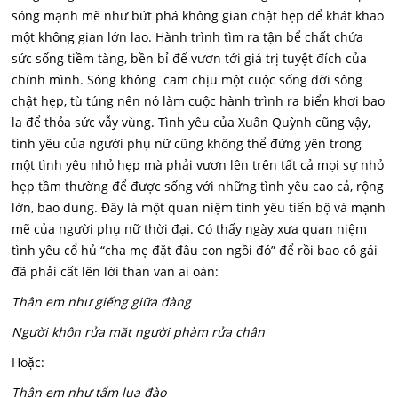
sóng mạnh mẽ như bứt phá không gian chật hẹp để khát khao
một không gian lớn lao. Hành trình tìm ra tận bể chất chứa
sức sống tiềm tàng, bền bỉ để vươn tới giá trị tuyệt đích của
chính mình. Sóng không cam chịu một cuộc sống đời sông
chật hẹp, tù túng nên nó làm cuộc hành trình ra biển khơi bao
la để thỏa sức vẫy vùng. Tình yêu của Xuân Quỳnh cũng vậy,
tình yêu của người phụ nữ cũng không thể đứng yên trong
một tình yêu nhỏ hẹp mà phải vươn lên trên tất cả mọi sự nhỏ
hẹp tầm thường để được sống với những tình yêu cao cả, rộng
lớn, bao dung. Đây là một quan niệm tình yêu tiến bộ và mạnh
mẽ của người phụ nữ thời đại. Có thấy ngày xưa quan niệm
tình yêu cổ hủ “cha mẹ đặt đâu con ngồi đó” để rồi bao cô gái
đã phải cất lên lời than van ai oán:
Thân em như giếng giữa đàng
Người khôn rửa mặt người phàm rửa chân
Hoặc:
Thân em như tấm lụa đào