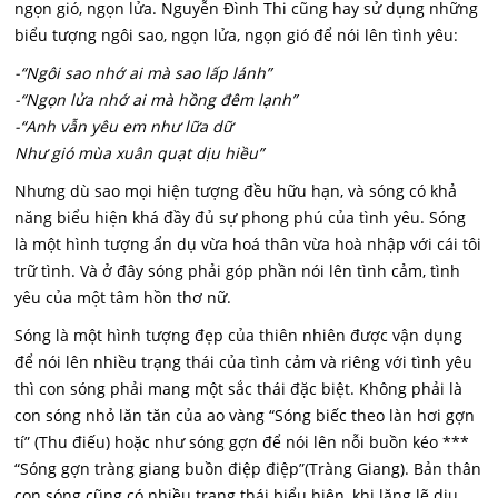
ngọn gió, ngọn lửa. Nguyễn Đình Thi cũng hay sử dụng những
biểu tượng ngôi sao, ngọn lửa, ngọn gió để nói lên tình yêu:
-“Ngôi sao nhớ ai mà sao lấp lánh”
-“Ngọn lửa nhớ ai mà hồng đêm lạnh”
-“Anh vẫn yêu em như lữa dữ
Như gió mùa xuân quạt dịu hiều”
Nhưng dù sao mọi hiện tượng đều hữu hạn, và sóng có khả
năng biểu hiện khá đầy đủ sự phong phú của tình yêu. Sóng
là một hình tượng ẩn dụ vừa hoá thân vừa hoà nhập với cái tôi
trữ tình. Và ở đây sóng phải góp phần nói lên tình cảm, tình
yêu của một tâm hồn thơ nữ.
Sóng là một hình tượng đẹp của thiên nhiên được vận dụng
để nói lên nhiều trạng thái của tình cảm và riêng với tình yêu
thì con sóng phải mang một sắc thái đặc biệt. Không phải là
con sóng nhỏ lăn tăn của ao vàng “Sóng biếc theo làn hơi gợn
tí” (Thu điếu) hoặc như sóng gợn để nói lên nỗi buồn kéo ***
“Sóng gợn tràng giang buồn điệp điệp”(Tràng Giang). Bản thân
con sóng cũng có nhiều trạng thái biểu hiện, khi lặng lẽ dịu