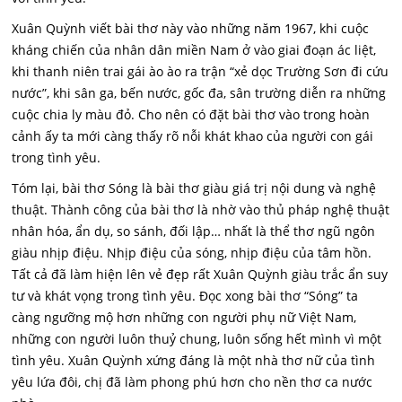
Xuân Quỳnh viết bài thơ này vào những năm 1967, khi cuộc
kháng chiến của nhân dân miền Nam ở vào giai đoạn ác liệt,
khi thanh niên trai gái ào ào ra trận “xẻ dọc Trường Sơn đi cứu
nước”, khi sân ga, bến nước, gốc đa, sân trường diễn ra những
cuộc chia ly màu đỏ. Cho nên có đặt bài thơ vào trong hoàn
cảnh ấy ta mới càng thấy rõ nỗi khát khao của người con gái
trong tình yêu.
Tóm lại, bài thơ Sóng là bài thơ giàu giá trị nội dung và nghệ
thuật. Thành công của bài thơ là nhờ vào thủ pháp nghệ thuật
nhân hóa, ẩn dụ, so sánh, đối lập… nhất là thể thơ ngũ ngôn
giàu nhịp điệu. Nhịp điệu của sóng, nhịp điệu của tâm hồn.
Tất cả đã làm hiện lên vẻ đẹp rất Xuân Quỳnh giàu trắc ẩn suy
tư và khát vọng trong tình yêu. Đọc xong bài thơ “Sóng” ta
càng ngưỡng mộ hơn những con người phụ nữ Việt Nam,
những con người luôn thuỷ chung, luôn sống hết mình vì một
tình yêu. Xuân Quỳnh xứng đáng là một nhà thơ nữ của tình
yêu lứa đôi, chị đã làm phong phú hơn cho nền thơ ca nước