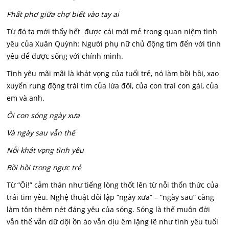
Phất phơ giữa chợ biết vào tay ai
Từ đó ta mới thấy hết được cái mới mẻ trong quan niệm tình
yêu của Xuân Quỳnh: Người phụ nữ chủ động tìm đến với tình
yêu để được sống với chính mình.
Tình yêu mãi mãi là khát vọng của tuổi trẻ, nó làm bồi hồi, xao
xuyến rung động trái tim của lứa đôi, của con trai con gái, của
em và anh.
Ôi con sóng ngày xưa
Và ngày sau vẫn thế
Nỗi khát vọng tình yêu
Bồi hồi trong ngực trẻ
Từ “Ôi!” cảm thán như tiếng lòng thốt lên từ nỗi thổn thức của
trái tim yêu. Nghệ thuật đối lập “ngày xưa” – “ngày sau” càng
làm tôn thêm nét đáng yêu của sóng. Sóng là thế muôn đời
vẫn thế vẫn dữ dội ồn ào vẫn dịu êm lặng lẽ như tình yêu tuổi