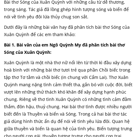
Bài thơ Sóng của Xuân Quỳnh với những câu từ dễ thương,
trong sáng. Tác giả đã lồng ghép hình tượng sóng và biển để
nói về tình yêu đôi lứa thủy chug son sắt.
Dưới đây là những bài văn hay đã phân tích bài thơ Sóng của
Xuân Quỳnh để các em tham khảo:
Bài 1. Bài văn của em Ngô Quỳnh My đã phân tích bài thơ
Sóng của Xuân Quỳnh:
Xuân Quỳnh là một nhà thơ nữ nổi lên từ thời kì đầu xây dựng
hoà bình với những bài thơ tươi trẻ qua phần Chồi biếc trong
tập thơ Tơ tằm và chồi biếc (in chung với Cẩm Lai). Thơ Xuân
Quỳnh mang nặng tình cảm thiết tha, gắn bó với cuộc đời, biết
vượt lên những thử thách khó khăn để xây dựng hạnh phúc
chung. Riêng về thơ tình Xuân Quỳnh có những tình cảm đằm
thắm, đôn hậu, thuỷ chung. Hai bài thơ tình được nhiều người
biết đến là Thuyền và biển và Sóng. Trong cả hai bài thơ tác
giả dùng hình thức ẩn dụ để nói về tình yêu lứa đôi. Quan hệ
giữa thuyền và biển là quan hệ của tình yêu. Biển tượng trưng
cho người con gái, thuyền tượng trưng cho người con trai,