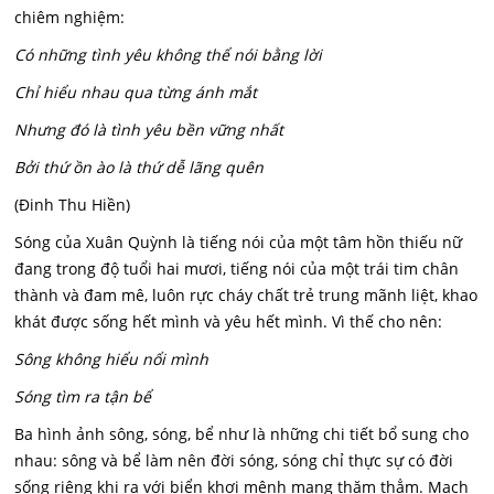
chiêm nghiệm:
C
ó những tình yêu không thể nói bằng lời
Chỉ hiểu nhau qua từng ánh mắt
Nhưng đó là tình yêu bền vững nhất
Bởi thứ ồn ào là thứ dễ lãng quên
(Đinh Thu Hiền)
Sóng của Xuân Quỳnh là tiếng nói của một tâm hồn thiếu nữ
đang trong độ tuổi hai mươi, tiếng nói của một trái tim chân
thành và đam mê, luôn rực cháy chất trẻ trung mãnh liệt, khao
khát được sống hết mình và yêu hết mình. Vì thế cho nên:
Sông không hiểu nổi mình
Sóng tìm ra tận bể
Ba hình ảnh sông, sóng, bể như là những chi tiết bổ sung cho
nhau: sông và bể làm nên đời sóng, sóng chỉ thực sự có đời
sống riêng khi ra với biển khơi mênh mang thăm thẳm. Mạch