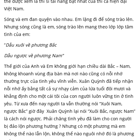
thể được xem là thi sĩ tài năng bật nhất của thi ca hiện đại
Việt Nam.
Sóng và em đan quyện vào nhau. Em lặng đi để sóng trào lên.
Nhưng sóng cũng là em, sóng trào lên mang theo lớp lớp tâm
tình của em:
“
Dẫu xuôi về phương Bắc
Dẫu ngược về phương Nam”
Thế giới của Anh và Em không giới hạn chiều dài Bắc – Nam,
không khoanh vùng địa bàn mà nơi nào cũng có nỗi nhớ
thường trực của tình yêu vĩnh viễn. Xuân Quỳnh đã tiếp nhận
nỗi nhớ ấy bằng tất cả sự nhạy cảm của lứa tuổi đôi mươi và
khẳng định cho một cái tôi của con người luôn vững tin ở tình
yêu. Từ xưa đến nay người ta vẫn thường nói “Xuôi Nam,
ngược Bắc” giờ đây Xuân Quỳnh lại nói “Xuôi Bắc, ngược Nam”
là cách nói ngược. Phải chăng tình yêu đã làm cho con người
bị đảo lộn phương hướng ? Nhưng có một phương mà em
không thể nào lẫn lộn, không thể nào nguôi nhớ đó là phương