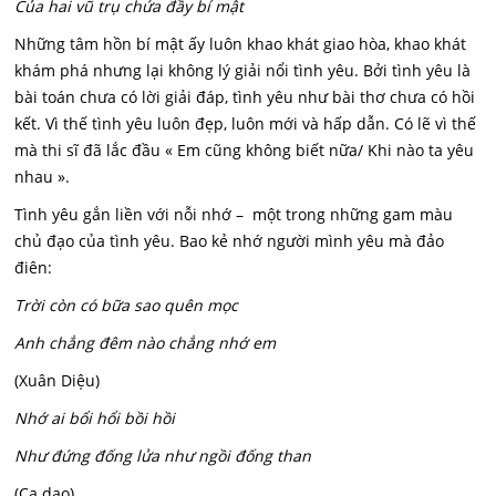
Của hai vũ trụ chứa đầy bí mật
Những tâm hồn bí mật ấy luôn khao khát giao hòa, khao khát
khám phá nhưng lại không lý giải nổi tình yêu. Bởi tình yêu là
bài toán chưa có lời giải đáp, tình yêu như bài thơ chưa có hồi
kết. Vì thế tình yêu luôn đẹp, luôn mới và hấp dẫn. Có lẽ vì thế
mà thi sĩ đã lắc đầu « Em cũng không biết nữa/ Khi nào ta yêu
nhau ».
Tình yêu gắn liền với nỗi nhớ – một trong những gam màu
chủ đạo của tình yêu. Bao kẻ nhớ người mình yêu mà đảo
điên:
Trời còn có bữa sao quên mọc
Anh chẳng đêm nào chẳng nhớ em
(Xuân Diệu)
Nhớ ai bổi hổi bồi hồi
Như đứng đống lửa như ngồi đống than
(Ca dao)