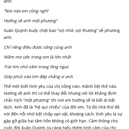
anh:
“Nơi nào em cũng nghĩ
Hướng về anh một phương”
Xuân Quỳnh buộc chặt bao “sợi nhớ, sợi thương” về phương
anh:
Chỉ riêng điều được sống cùng anh
Niềm mơ ước trong em là lớn nhất
Trái tim nhỏ nằm trong lồng ngực
Giây phút nào tim đập chẳng vì anh
Thế mới biết tình yêu của chị nồng nàn, mãnh liệt thế nào.
Hướng về anh thì có thể thay đổi nhưng với lời khẳng định
chắc nịch “một phương” thì nơi em hướng về là bất di bất
dịch. Anh đã là “hệ qui chiếu” của đời em. Từ đó nhà thơ đã
nói đến nỗi nhớ bất chấp vạn vật, khoảng cách, tình yêu là sự
gặp gỡ giữa hai tâm hồn không có giới hạn. Cảm thông cho
cuộc đời Xuân Quỳnh, ta càng hiểu thêm tình cảm của chị: