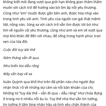
không biết mỏi đang vượt qua giới hạn không gian thăm thẳm
muôn vời cách trở để hướng vào bờ ôm ấp nỗi yêu thương.
Cũng như “em” muốn được gần bên anh, được hòa nhịp vào
trong tình yêu với anh. Tình yêu của người con gái thật mãnh
liệt, nồng nàn. Sóng xa vời cách trở vẫn tìm được tới bờ như
tìm về nguồn cội yêu thương, cũng như anh và em sẽ vượt qua
mọi khó khăn để đến với nhau, để sống trong hạnh phúc trọn
vẹn của lứa đôi.
Cuộc đời tuy dài thế
Năm tháng vẫn đi qua
Như biển kia dẫu rộng
Mây vẫn bay về xa
Xuân Quỳnh qua khổ thơ trên đã phần nào cho người đọc
nhận thức rõ về những dự cảm và nỗi băn khoăn của chị.
Những từ “tuy dài thế – vẫn đi qua – dẫu rộng” như chứa đựng
ở trong nó ít nhiều nỗi âu lo. Tuy thế nhà thơ vẫn tin tưởng,
tin tưởng ở tấm lòng nhân hậu và tình yêu chân thành của