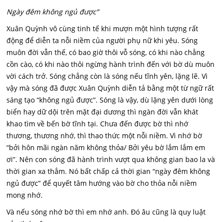
Ngày đêm không ngủ được”
Xuân Quỳnh vô cùng tinh tế khi mượn một hình tượng rất
động để diễn ta nỗi niềm của người phụ nữ khi yêu. Sóng
muôn đời vẫn thế, có bao giờ thôi vỗ sóng, có khi nào chẳng
cồn cào, có khi nào thôi ngừng hành trình đến với bờ dù muôn
vời cách trở. Sóng chẳng còn là sóng nếu tĩnh yên, lặng lẽ. Vì
vậy mà sóng đã được Xuân Quỳnh diễn tả bằng một từ ngữ rất
sáng tạo “không ngủ được”. Sóng là vậy, dù lặng yên dưới lòng
biển hay dữ dội trên mặt đại dương thì ngàn đời vẫn khát
khao tìm về bến bờ tĩnh tại. Chưa đến được bờ thì nhớ
thương, thương nhớ, thì thao thức một nỗi niềm. Vì nhớ bờ
“bởi hôn mãi ngàn năm không thỏa/ Bởi yêu bờ lắm lắm em
ơi”. Nên con sóng đã hành trình vượt qua không gian bao la và
thời gian xa thẳm. Nó bất chấp cả thời gian “ngày đêm không
ngủ được” để quyết tâm hướng vào bờ cho thỏa nỗi niềm
mong nhớ.
Và nếu sóng nhớ bờ thì em nhớ anh. Đó âu cũng là quy luật