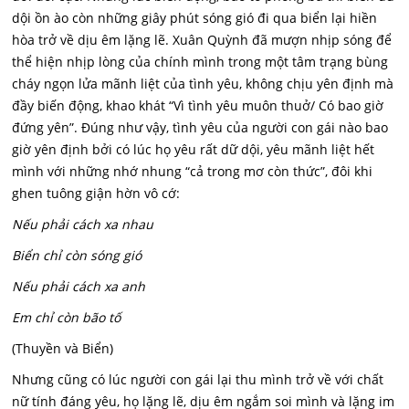
dội ồn ào còn những giây phút sóng gió đi qua biển lại hiền
hòa trở về dịu êm lặng lẽ. Xuân Quỳnh đã mượn nhịp sóng để
thể hiện nhịp lòng của chính mình trong một tâm trạng bùng
cháy ngọn lửa mãnh liệt của tình yêu, không chịu yên định mà
đầy biến động, khao khát “Vì tình yêu muôn thuở/ Có bao giờ
đứng yên”. Đúng như vậy, tình yêu của người con gái nào bao
giờ yên định bởi có lúc họ yêu rất dữ dội, yêu mãnh liệt hết
mình với những nhớ nhung “cả trong mơ còn thức”, đôi khi
ghen tuông giận hờn vô cớ:
Nếu phải cách xa nhau
Biển chỉ còn sóng gió
Nếu phải cách xa anh
Em chỉ còn bão tố
(Thuyền và Biển)
Nhưng cũng có lúc người con gái lại thu mình trở về với chất
nữ tính đáng yêu, họ lặng lẽ, dịu êm ngắm soi mình và lặng im