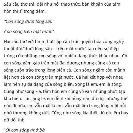
Sáu câu thơ trải dài như nỗi thao thức, băn khoăn của tâm
hồn thi sĩ trong đêm.
“Con sóng dưới lòng sâu
Con sóng trên mặt nước”
Hai câu thơ với hình thức lặp cấu trúc quyện hòa cùng nghệ
thuật đối “dưới lòng sâu – trên mặt nước” tạo nên sự điệp
trùng của những con sóng với nhiều dạng thức khác nhau. Có
con sóng gầm gào trên mặt đại dương nhưng cũng có con
sóng cuộn trào trong lòng biển cả. Con sóng ngầm còn mãnh
liệt hơn cả con sóng trên mặt nước. Cả hai kết hợp với nhau
làm nên sự đa dạng của sóng biển. Sóng là em, em là sóng.
Cũng như sóng kia, tâm hồn em cũng vô vàn những phức tạp
khó hiểu. Lúc lặng lẽ, êm đềm khi nồng nàn dữ dội, nhưng thế
nào đi nữa, em vẫn mãi là em, vẫn mãi ôm trong lòng một nỗi
nhớ thương không dứt. Cũng như sóng kia thôi, dù dịu êm hay
dữ dội thì:
“
Ôi con sóng nhớ bờ