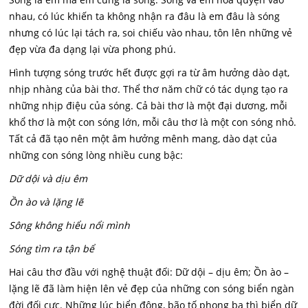
nhau, có lúc khiến ta không nhận ra đâu là em đâu là sóng
nhưng có lúc lại tách ra, soi chiếu vào nhau, tôn lên những vẻ
đẹp vừa đa dạng lại vừa phong phú.
Hình tượng sóng trước hết được gợi ra từ âm hưởng dào dạt,
nhịp nhàng của bài thơ. Thể thơ năm chữ có tác dụng tạo ra
những nhịp điệu của sóng. Cả bài thơ là một đại dương, mỗi
khổ thơ là một con sóng lớn, mỗi câu thơ là một con sóng nhỏ.
Tất cả đã tạo nên một âm hưởng mênh mang, dào dạt của
những con sóng lòng nhiều cung bậc:
Dữ dội và dịu êm
Ồn ào và lặng lẽ
Sông không hiểu nổi mình
Sóng tìm ra tận bể
Hai câu thơ đầu với nghệ thuật đối: Dữ dội – dịu êm; Ồn ào –
lặng lẽ đã làm hiện lên vẻ đẹp của những con sóng biển ngàn
đời đối cực. Những lúc biển động, bão tố phong ba thì biển dữ