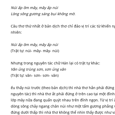
Núi ấp ôm mây, mây ấp núi
Lòng sông gương sáng bụi không mờ
.
Câu thơ thứ nhất ở bản dịch thơ chỉ đảo vị trí các từ khiến ng
nhiên:
Núi ấp ôm mây, mây ấp núi
(Trật tự: núi- mây- mây- núi)
Nhưng trong nguyên tác chữ Hán lại có trật tự khác:
Vân ủng trùng sơn, sơn ủng vân
(Trật tự: vân- sơn- sơn- vân)
ếu thấy núi trước (theo bản dịch) thì nhà thơ hẳn phải đứn
nguyên tác) thì nhà thơ ắt phải đứng ở trên cao tại một đỉnh
lớp mây nữa đang quấn quýt nhau trên đỉnh ngọn. Từ vị trí
dòng sông chảy ngang chân núi như một tấm gương phẳng và
đứng dưới thấp thì nhà thơ không thể nhìn thấy được như v