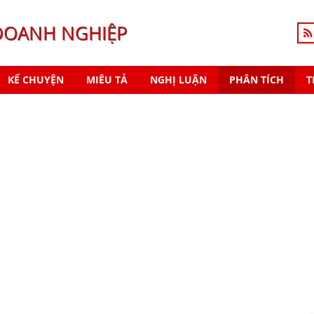
DOANH NGHIỆP
KỂ CHUYỆN
MIÊU TẢ
NGHỊ LUẬN
PHÂN TÍCH
T