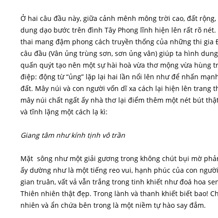
Ở hai câu đầu này, giữa cảnh mênh mông trời cao, đất rộng
dung dạo bước trên đình Tây Phong lĩnh hiện lên rất rõ nét
thai mang đậm phong cách truyền thống của những thi gia 
câu đầu (Vân ủng trùng sơn, sơn ủng vân) giúp ta hình dun
quấn quýt tạo nên một sự hài hoà vừa thơ mộng vừa hùng trá
điệp: động từ “ủng” lặp lại hai lần nổi lên như để nhấn mạn
đất. Mây núi và con người vốn dĩ xa cách lại hiện lên trang 
mây núi chất ngất ấy nhà thơ lại điểm thêm một nét bút th
và tĩnh lặng một cách lạ kì:
Giang tâm như kính tịnh vô trần
Mặt sông như một giải gương trong không chút bụi mờ phả
ấy dường như là một tiếng reo vui, hạnh phúc của con người
gian truân, vất vả vẫn trắng trong tinh khiết như đoá hoa 
Thiên nhiên thật đẹp. Trong lành và thanh khiết biết bao! Ch
nhiên và ẩn chứa bên trong là một niềm tự hào say đắm.