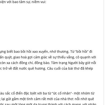
iện với bao tâm sự, niềm vui:
đựng biết bao bồi hồi xao xuyến, nhớ thương. Từ “bồi hồi” đi
ấn quýt, giao hoà gợi cảm giác về sự thiếu vắng, cô quạnh với
còn xa cách đồng chí, đồng bào. Tâm trạng Người bây giờ nỗi
ợc trở về đất nước quê hương. Câu cuối của bài thơ đã khép
u sắc cổ điển đặc bịêt với ba từ “ức cố nhân”- một nhóm từ
 lại gửi gắm một tình cảm rất mới của nhà thơ: nỗi nhớ quê
ước sau một lòng một dạ trung thành với cách mạng, với nhân