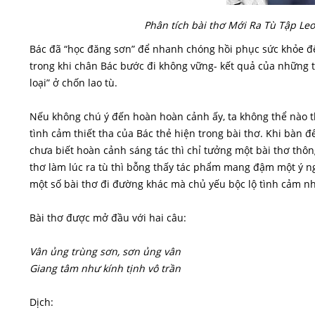
Phân tích bài thơ Mới Ra Tù Tập Le
Bác đã “học đăng sơn” để nhanh chóng hồi phục sức khỏe để
trong khi chân Bác bước đi không vững- kết quả của những 
loại” ở chốn lao tù.
Nếu không chú ý đến hoàn hoàn cảnh ấy, ta không thể nào t
tình cảm thiết tha của Bác thẻ hiện trong bài thơ. Khi bàn 
chưa biết hoàn cảnh sáng tác thì chỉ tưởng một bài thơ thôn
thơ làm lúc ra tù thì bỗng thấy tác phẩm mang đậm một ý n
một số bài thơ đi đường khác mà chủ yếu bộc lộ tình cảm nh
Bài thơ được mở đầu với hai câu:
Vân ủng trùng sơn, sơn ủng vân
Giang tâm như kính tịnh vô trần
Dịch: