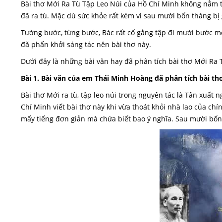
Bài thơ Mới Ra Tù Tập Leo Núi của Hồ Chí Minh không nằm tr
đã ra tù. Mặc dù sức khỏe rất kém vì sau mười bốn tháng bị 
Tường bước, từng bước, Bác rất cố gắng tập đi mười bước mỗi
đã phấn khởi sáng tác nên bài thơ này.
Dưới đây là những bài văn hay đã phân tích bài thơ Mới Ra
Bài 1. Bài văn của em Thái Minh Hoàng đã phân tích bài th
Bài thơ Mới ra tù, tập leo núi trong nguyên tác là Tân xuất 
Chí Minh viết bài thơ này khi vừa thoát khỏi nhà lao của ch
mấy tiếng đơn giản mà chứa biết bao ý nghĩa. Sau mười bốn