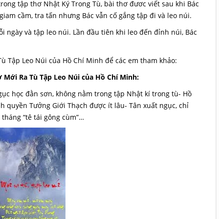
ong tập thơ Nhật Ký Trong Tù, bài thơ đươc viết sau khi Bác
giam cầm, tra tấn nhưng Bác vẫn cố gắng tập đi và leo núi.
 ngày và tập leo núi. Lần đầu tiên khi leo đến đỉnh núi, Bác
 Tù Tập Leo Núi của Hồ Chí Minh để các em tham khảo:
ơ Mới Ra Tù Tập Leo Núi của Hồ Chí Minh:
ngục học đằn sơn, không nằm trong tập Nhật kí trong tù- Hồ
ính quyền Tưởng Giới Thạch được ít lâu- Tân xuất ngục, chỉ
 tháng “tê tái gông cùm”…