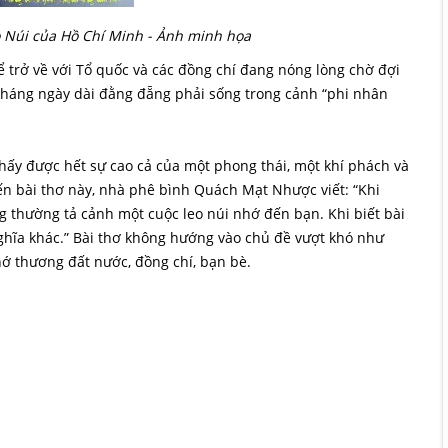
o Núi của Hồ Chí Minh - Ảnh minh họa
 trở về với Tổ quốc và các đồng chí đang nóng lòng chờ đợi
tháng ngày dài đằng đẵng phải sống trong cảnh “phi nhân
hấy được hết sự cao cả của một phong thái, một khí phách và
đến bài thơ này, nhà phê bình Quách Mạt Nhược viết: “Khi
g thường tả cảnh một cuộc leo núi nhớ đến bạn. Khi biết bài
ghĩa khác.” Bài thơ không hướng vào chủ đề vượt khó như
ớ thương đất nước, đồng chí, bạn bè.