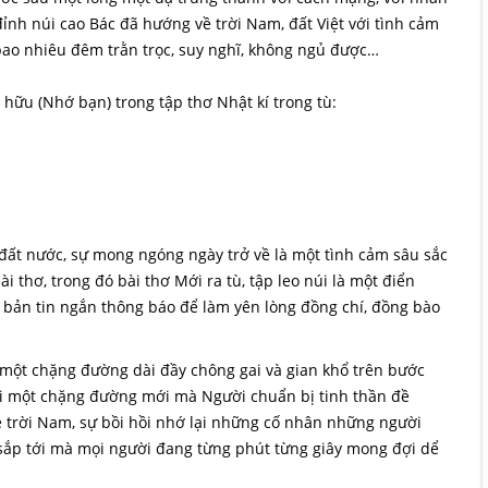
ỉnh núi cao Bác đã hướng về trời Nam, đất Việt với tình cảm
bao nhiêu đêm trằn trọc, suy nghĩ, không ngủ được…
c hữu (Nhớ bạn) trong tập thơ Nhật kí trong tù:
đất nước, sự mong ngóng ngày trở về là một tình cảm sâu sắc
ài thơ, trong đó bài thơ Mới ra tù, tập leo núi là một điển
một bản tin ngắn thông báo để làm yên lòng đồng chí, đồng bào
 một chặng đường dài đầy chông gai và gian khổ trên bước
i một chặng đường mới mà Người chuẩn bị tinh thần đề
về trời Nam, sự bồi hồi nhớ lại những cố nhân những người
sắp tới mà mọi người đang từng phút từng giây mong đợi dể