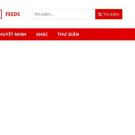
FEEDS
Tìm kiếm
HUYẾT MINH
KHÁC
THƯ GIÃN