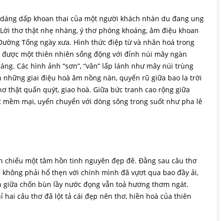
, dáng dấp khoan thai của một người khách nhàn du đang ung
. Lời thơ thật nhẹ nhàng, ý thơ phóng khoáng, âm điệu khoan
Đường Tống ngày xưa. Hình thức điệp từ và nhân hoá trong
g được một thiên nhiên sống động với đỉnh núi mây ngàn
ng. Các hình ảnh “sơn”, “vân” lấp lánh như mây núi trùng
h những giai điệu hoà âm nồng nàn, quyến rũ giữa bao la trời
thơ thật quấn quýt, giao hoà. Giữa bức tranh cao rộng giữa
ật mềm mại, uyển chuyển với dòng sông trong suốt như pha lê
n chiếu một tâm hồn tinh nguyên đẹp đẽ. Đằng sau câu thơ
 không phải hổ thẹn với chính mình đã vựơt qua bao đầy ải,
sen giữa chốn bùn lầy nước đọng vẫn toả hương thơm ngát.
ỉ hai câu thơ đã lột tả cái đẹp nên thơ, hiền hoà của thiên