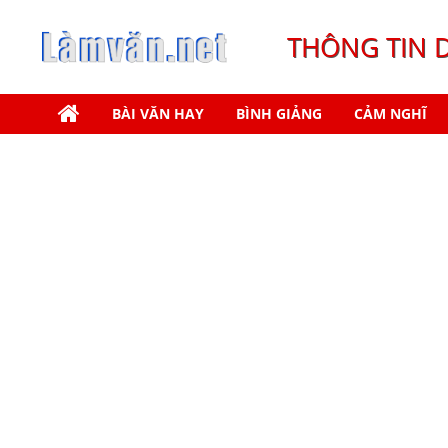
THÔNG TIN 
BÀI VĂN HAY
BÌNH GIẢNG
CẢM NGHĨ