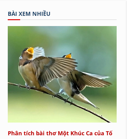
BÀI XEM NHIỀU
Phân tích bài thơ Một Khúc Ca của Tố