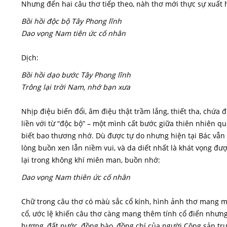
Nhưng đến hai câu thơ tiếp theo, nàh thơ mới thực sự xuất h
Bồi hồi độc bộ Tây Phong lĩnh
Dao vọng Nam tiên ức cố nhân
Dịch:
Bồi hồi dạo bước Tây Phong lĩnh
Trông lại trời Nam, nhớ bạn xưa
Nhịp điệu biến đổi, âm điệu thật trầm lắng, thiết tha, chứa 
liền với từ “độc bộ” – một mình cất bước giữa thiên nhiên qu
biết bao thương nhớ. Dù được tự do nhưng hiện tại Bác vẫn 
lòng buồn xen lẫn niềm vui, và da diết nhất là khát vọng đư
lại trong không khí miên man, buồn nhớ:
Dao vọng Nam thiên ức cố nhân
Chữ trong câu thơ có màù sắc cổ kính, hình ảnh thơ mang mà
cổ, ước lệ khiến câu thơ càng mang thêm tính cổ điển nhưng
hương, đất nước, đồng bào, đồng chí của người Cộng sản tr