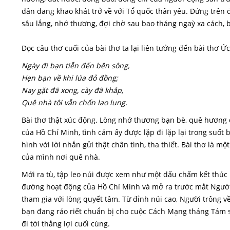
dân đang khao khát trở về với Tổ quốc thân yêu. Đứng trên đ
sâu lắng, nhớ thương, đợi chờ sau bao tháng ngaỳ xa cách, 
Đọc câu thơ cuối của bài thơ ta lại liên tưởng đến bài thơ Ứ
Ngày đi bạn tiễn đến bên sông,
Hẹn bạn về khi lúa đỏ đồng;
Nay gặt đã xong, cày đã khắp,
Quê nhà tôi vẫn chốn lao lung.
Bài thơ thật xúc động. Lòng nhớ thương bạn bè, quê hương 
của Hồ Chí Minh, tình cảm ấy được lặp đi lặp lại trong suốt b
hình với lời nhắn gửi thật chân tình, tha thiết. Bài thơ là 
của mình nơi quê nhà.
Mới ra tù, tập leo núi được xem như một dấu chấm kết thúc
đường hoạt động của Hồ Chí Minh và mở ra trước mắt Ngườ
tham gia với lòng quyết tâm. Từ đỉnh núi cao, Người trông 
bạn đang ráo riết chuẩn bị cho cuộc Cách Mạng tháng Tám 
đi tới thắng lợi cuối cùng.