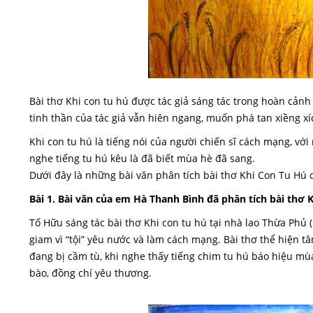
Bài thơ Khi con tu hú được tác giả sáng tác trong hoàn cản
tinh thần của tác giả vẫn hiên ngang, muốn phá tan xiềng xí
Khi con tu hú là tiếng nói của người chiến sĩ cách mạng, vớ
nghe tiếng tu hú kêu là đã biết mùa hè đã sang.
Dưới đây là những bài văn phân tích bài thơ Khi Con Tu Hú
Bài 1. Bài văn của em Hà Thanh Bình đã phân tích bài thơ 
Tố Hữu sáng tác bài thơ Khi con tu hú tại nhà lao Thừa Phủ
giam vì “tội” yêu nước và làm cách mạng. Bài thơ thể hiện t
đang bị cầm tù, khi nghe thấy tiếng chim tu hú báo hiệu mù
bào, đồng chí yêu thương.