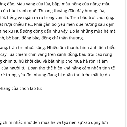
ắng đào. Màu vàng của lúa, bắp; màu hồng của nắng; màu
ỡ của bức tranh quê. Thoang thoảng đâu đây hương lúa,
ót, tiếng ve ngân ra rả trong vòm lá. Trên bầu trời cao rộng,
mát rượi chiều hè… Phải gắn bó, yêu mến quê hương sâu đậm
ùa hè xứ Huế sống động đến như vậy. Đó là những mùa hè mà
nh, bè bạn, đồng bào, đồng chí thân thương.
ràng, tràn trề nhựa sống. Nhiều âm thanh, hình ảnh tiêu biểu
cây, lúa chiêm chín vàng trên cánh đồng, bầu trời cao rộng
ng chim tu hú khởi đầu và bắt nhịp cho mùa hè rộn rã âm
 của người tù. Đoạn thơ thể hiện khả năng cảm nhận tinh tế
trẻ trung, yêu đời nhưng đang bị quân thù tước mất tự do.
phàng của chốn lao tù:
ng chim nhắc nhớ đến mùa hè và tạo nên sự xao động lớn