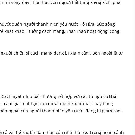
 như sóng dậy, thôi thúc con người biỉt tung xiềng xích, phá
huyết quản người thanh niên yêu nước Tố Hữu. Sức sống
rẻ khát khao lí tưởng cách mạng, khát khao hoạt động, cống
ới người chiến sĩ cách mạng đang bị giam cầm. Bên ngoài là tự
t. Cách ngắt nhịp bất thường kết hợp với các từ ngữ có khả
ái cảm giác uất hận cao độ và niềm khao khát cháy bỏng
o bên ngoài của người thanh niên yêu nước đang bị giam cầm
i cả về thể xác lẫn tâm hồn của nhà thơ trẻ. Trong hoàn cảnh