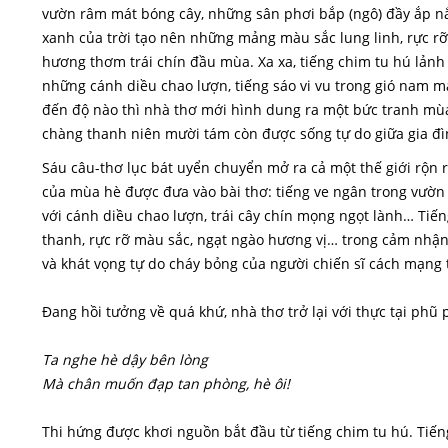
vườn râm mát bóng cây, những sân phơi bắp (ngô) đầy ắp n
xanh của trời tạo nên những mảng màu sắc lung linh, rực r
hương thơm trái chín đầu mùa. Xa xa, tiếng chim tu hú lảnh l
những cánh diều chao lượn, tiếng sáo vi vu trong gió nam 
đến độ nào thì nhà thơ mới hình dung ra một bức tranh m
chàng thanh niên mười tám còn được sống tự do giữa gia đì
Sáu câu-thơ lục bát uyển chuyển mở ra cả một thế giới rộn 
của mùa hè được đưa vào bài thơ: tiếng ve ngân trong vườn 
với cánh diều chao lượn, trái cây chín mọng ngọt lành… Tiế
thanh, rực rỡ màu sắc, ngạt ngào hương vị… trong cảm nhận
và khát vọng tự do cháy bỏng của người chiến sĩ cách mạng 
Đang hồi tưởng về quá khứ, nhà thơ trở lại với thực tại phũ 
Ta nghe hè dậy bên lòng
Mà chân muốn đạp tan phòng, hè ôi!
Thi hứng được khơi nguồn bắt đầu từ tiếng chim tu hú. Tiế