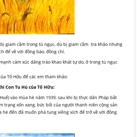
h bị giam cầm trong tù ngục, dù bị giam cầm tra khảo nhưng
ch để về với đồng bào, đồng chí.
i mạnh cảm xúc dâng trào khao khát tự do, ở trong tù ngục
 của Tố Hữu để các em tham khảo:
Khi Con Tu Hú của Tố Hữu:
 (Huế) vào mùa hè năm 1939, sau khi bị thực dân Pháp bắt
âm trạng xốn xang, bức bối của người thanh niên cộng sản
a hè đến đã muốn phá tung xiềng xích để trở về với đồng