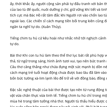
ấy, thời khắc ấy, người cộng sản phải tự đấu tranh với bản
của lao tù đế quốc, nuôi dưỡng ý chí, giữ vững khí tiết và t
tích cực mà Bác Hồ rất tâm đắc khi Người rơi vào chốn lao t
ngoài lao. Các chiến sĩ cách mạng tiền bối trung kiên cũng 
ngăn ta nghĩ tự do. (Xuân Thủy).
Tiếng chim tu hú cứ kêu hoài như nhắc nhở tới nghịch cảnh 
tự do.
Bài thơ Khi con tu hú làm theo thể thơ lục bát rất phù hợp v
thả, từ ngữ trong sáng, hình ảnh tươi vui, tạo nên bức tran
Câu thơ căng thẳng như chứa đựng một sức mạnh bị dồn nén 
cách mạng trẻ tuổi hoạt động chưa được bao lâu đã lâm vào 
bốn bức tường xà-lim lạnh lẽo để trở về với đồng bào, đồng 
Đặc sắc nghệ thuật của bài thơ được tạo nên từ rung động t
vật vừa chân thực vừa tinh tế. Tiếng chim tu hú chỉ trong m
mùa hè trong tâm tưởng nhà thơ. Người tù thấu hiểu được cả
lúc cuộc sống bên ngoài đang nảy nở, sinh sôi. Phải bứt tu