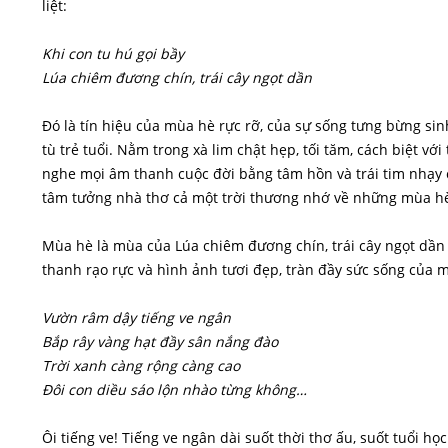
liệt:
Khi con tu hú gọi bầy
Lúa chiêm đương chín, trái cây ngọt dần
Đó là tín hiệu của mùa hè rực rỡ, của sự sống tưng bừng sin
tù trẻ tuổi. Nằm trong xà lim chật hẹp, tối tăm, cách biệt vớ
nghe mọi âm thanh cuộc đời bằng tâm hồn và trái tim nhạy c
tâm tưởng nhà thơ cả một trời thương nhớ về những mùa h
Mùa hè là mùa của Lúa chiêm đương chín, trái cây ngọt dầ
thanh rạo rực và hình ảnh tươi đẹp, tràn đầy sức sống của m
Vườn râm dậy tiếng ve ngân
Bắp rây vàng hạt đầy sân nắng đào
Trời xanh càng rộng càng cao
Đôi con diều sáo lộn nhào từng không…
Ôi tiếng ve! Tiếng ve ngân dài suốt thời thơ ấu, suốt tuổi h