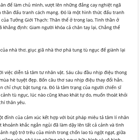
 thân để làm chủ mình, vượt lên những đắng cay nghiệt ngã
inh thần đấu tranh cách mạng. Đó là một hình thức đấu tranh
ú của Tưởng Giới Thạch: Thân thể ở trong lao, Tinh thần ở
đã khẳng định: Giam người khóa cả chân tay lại, Chẳng thể
của nhà thơ, giục giã nhà thơ phá tung tù ngục để giành lại
ới việc diễn tả tâm tư nhân vật. Sáu câu đầu nhịp điệu thong
h mùa hè tuyệt đẹp. Bốn câu thơ sau nhịp điệu thay đổi hẳn.
chỉ chực bật tung ra. Đó là tâm trạng của người chiến sĩ
cảnh tù ngục, lúc nào cũng khao khát tự do, muốn thoát khỏi
chí thân yêu.
ột đỉnh của cảm xúc kết hợp với bút pháp miêu tả tâm lí nhân
ột khoảnh khắc ngắn ngủi đã làm dậy lên tất cả cảnh và tình
nh ngộ trớ trêu của mình trong chốn lao tù ngột ngạt, giữa
ng xiềng xích, phá tan những nhà ngục hữu hình và vô hình