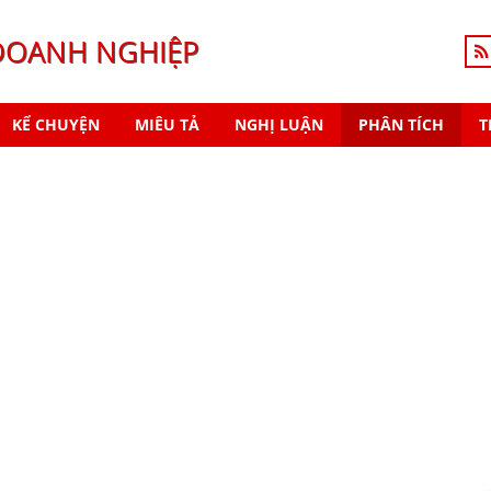
DOANH NGHIỆP
KỂ CHUYỆN
MIÊU TẢ
NGHỊ LUẬN
PHÂN TÍCH
T