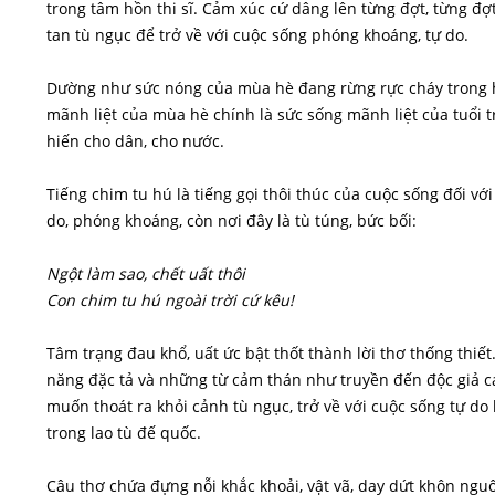
trong tâm hồn thi sĩ. Cảm xúc cứ dâng lên từng đợt, từng đợt
tan tù ngục để trở về với cuộc sống phóng khoáng, tự do.
Dường như sức nóng của mùa hè đang rừng rực cháy trong 
mãnh liệt của mùa hè chính là sức sống mãnh liệt của tuổi t
hiến cho dân, cho nước.
Tiếng chim tu hú là tiếng gọi thôi thúc của cuộc sống đối v
do, phóng khoáng, còn nơi đây là tù túng, bức bối:
Ngột làm sao, chết uất thôi
Con chim tu hú ngoài trời cứ kêu!
Tâm trạng đau khổ, uất ức bật thốt thành lời thơ thống thiế
năng đặc tả và những từ cảm thán như truyền đến độc giả c
muốn thoát ra khỏi cảnh tù ngục, trở về với cuộc sống tự d
trong lao tù đế quốc.
Câu thơ chứa đựng nỗi khắc khoải, vật vã, day dứt khôn nguô