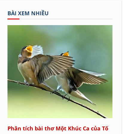
BÀI XEM NHIỀU
Phân tích bài thơ Một Khúc Ca của Tố