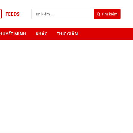
FEEDS
Tìm kiếm
HUYẾT MINH
KHÁC
THƯ GIÃN