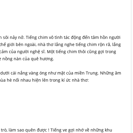
h sôi nảy nở. Tiếng chim vô tình tác động đến tâm hồn người
i thế giới bên ngoài, nhà thơ lắng nghe tiếng chim rộn rã, lắng
ảm của người nghệ sĩ. Một tiếng chim thôi cũng gợi trong
è nồng nàn của quê hương.
n dưới cái nắng vàng óng như mật của miền Trung. Những âm
ùa hè nối nhau hiện lên trong kí ức nhà thơ:
ọc trò, làm sao quên được ! Tiếng ve gợi nhớ về những khu