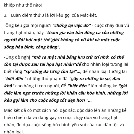
khiếp như thế nào!
3. Luận điểm thứ 3 là lời kêu gọi của Mác-két.
-Ông kêu gọi mọi người
"chống lại việc đó"
-
cuộc chạy đua vũ
trang hạt nhân; hãy
"tham gia vào bản đồng ca của những
người đòi hỏi một thê'giới không có vũ khí và một cuộc
sống hòa bình, công bằng".
-Ông đề nghị
"mở ra một nhà băng lưu trữ trí nhớ, có thể
tồn tại được sau tai họa hạt nhân"để
cho nhân loại tương lai
biết rằng
"sự sống đã từng tồn tại"...,
để nhân loại tương lai
"biết đến
"
những thủ phạm đã
"gây ra những lo sợ, đau
khổ"
cho hàng tỉ con người, để
"biết đến
"
tên những kẻ
"giả
điếc làm ngơ trước những lời khẩn cầu hòa bình, những lời
kêu gọi làm cho cuộc sống tốt đẹp hơn "...
Mác-két đã có một cách nói đặc sắc, độc đáo lên án những kẻ
hiếu chiến đã và đang gây ra cuộc chạy đua vũ trang hạt
nhân, đe dọa cuộc sống hòa bình yên vui của các dân tộc và
nhân loại.