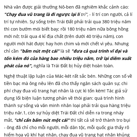
Nhà văn được giải thưởng Nô-ben đã nghiêm khắc cảnh cáo:
"Chạy đua vũ trang là đi ngược lại lí
trí",
- lí trí con người, cả lí
trí tự nhiên. Sự sống trên Trái Đất phải trải qua 380 triệu năm
thì con bướm mói biết bay; rồi 180 triệu năm nữa bông hồng
mới nở; trải qua 4 kỉ địa chất (trên dưới 40 triệu năm), con
người mới hát được hay hơn chim và mới chết vì yêu. Nhưng
chỉ cần
"bấm nút một cái"
là sẽ
"đưa cả quá trình vĩ đại và
tốn kém đó của hàng bao nhiêu triệu năm, trở lại diêm xuất
phát của nó",
nghĩa là Trái Đất bị hủy diệt hoàn toàn.
Nghệ thuật lập luận của Mác-két rất sắc bén. Những con số về
tiền bạc mà ông nêu lên đã cho thấy ngân sách quân sự, chi
phí chạy đua vũ trang hạt nhân là cực kì tốn kém! Tác giả sử
dụng lối biện luận tương phản về thòi gian: quá trình hình
thành sự sống và văn minh nhân loại phải trải qua hàng triệu
triệu năr.1, còn sự hủy diệt Trái Đất chỉ diễn ra trong nháy
mắt,
"chỉ cẩn bấm nút một cái"
thì tất cả sẽ trở thành tro bụi
- ông đã chỉ cho mỗi người, mỗi dân tộc, mỗi quốc gia thấy rõ
hiểm họa vũ khí hạt nhân, chạy đua vũ trang hạt nhân khủng