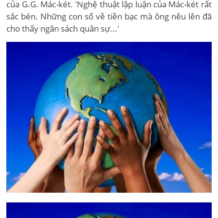
của G.G. Mác-két. 'Nghệ thuật lập luận của Mác-két rất
sắc bén. Những con số về tiền bạc mà ông nêu lên đã
cho thấy ngân sách quân sự...'