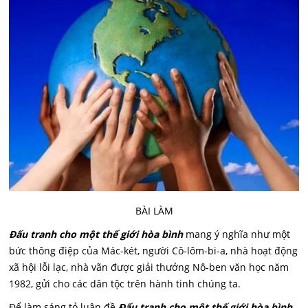
BÀI LÀM
Đấu tranh cho một thế giới hòa bình
mang ý nghĩa như một
bức thông điệp của Mác-két, người Cô-lôm-bi-a, nhà hoạt động
xã hội lỗi lạc, nhà vãn được giải thưởng Nô-ben văn học năm
1982, gửi cho các dân tộc trên hành tinh chúng ta.
Để làm sáng tỏ luận đề
Đấu tranh cho một thế giới hòa bình,