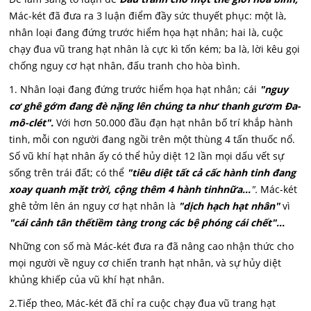
Mác-két đã đưa ra 3 luận điểm đầy sức thuyết phục: một là,
nhân loại đang đứng trước hiểm họa hạt nhân; hai là, cuộc
chạy đua vũ trang hạt nhân là cực kì tốn kém; ba là, lời kêu gọi
chống nguy cơ hạt nhân, đấu tranh cho hòa bình.
1. Nhân loại đang đứng trước hiểm họa hạt nhân; cái
"nguy
cơ ghê gớm đang đè nặng lên chúng ta như thanh gươm Đa-
mô-clét".
Với hơn 50.000 đầu đạn hạt nhân bố trí khắp hành
tinh, mỗi con người đang ngồi trên một thùng 4 tấn thuốc nổ.
Số vũ khí hạt nhân ấy có thể hủy diệt 12 lần mọi dấu vết sự
sống trên trái đất; có thể
"tiêu diệt tất cả cấc hành tinh đang
xoay quanh mặt trời, cộng thêm 4 hành tinh
nữa...
".
Mác-két
ghê tởm lên án nguy cơ hạt nhân là
"dịch hạch hạt nhân"
vì
"cái cảnh tân thếtiềm tàng trong các bệ phóng cái chết"...
Những con số mà Mác-két đưa ra đã nâng cao nhận thức cho
mọi người về nguy cơ chiến tranh hạt nhân, và sự hủy diệt
khủng khiếp của vũ khí hạt nhân.
2.Tiếp theo, Mác-két đã chỉ ra cuộc chạy đua vũ trang hạt