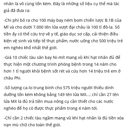
nhân là vô cùng tốn kém. Đây là những số liệu cụ thể mà tác
giả đã đưa ra:
-Chi phí bỏ ra cho 100 máy bay ném bom chiến lược B.1B của
Mĩ và cho dưới 7.000 tên lửa vượt đại châu là 100 tỉ đô-la. Số
tiền ấy có thể cứu trợ về y tế, giáo dục sơ cấp, cải thiện điều
kiện vệ sinh và tiếp tế thực phẩm, nước uống cho 500 triệu trẻ
em nghèo khổ nhất thế giới.
-Giá 10 chiếc tàu sân bay Ni-mít mang vũ khí hạt nhân đủ để
thực hiện một chương trình phòng bệnh trong 14 năm cho
hơn 1 tỉ người khỏi bệnh sốt rét và cứu hơn 14 triệu trẻ em ở
châu Phi.
-Số lượng ca-lo trung bình cho 575 triệu người thiếu dinh
dưỡng tốn kém không bằng 149 tên lửa MX...; chỉ cần 27 tên
lửa MX là đủ trả tiền mua nông cụ cần thiết cho các nước
nghèo để họ có được thực phẩm trong 4 năm tới.
-Chỉ cần 2 chiếc tàu ngầm mang vũ khí hạt nhân là đủ tiền xóa
nạn mù chữ cho toàn thế giói.