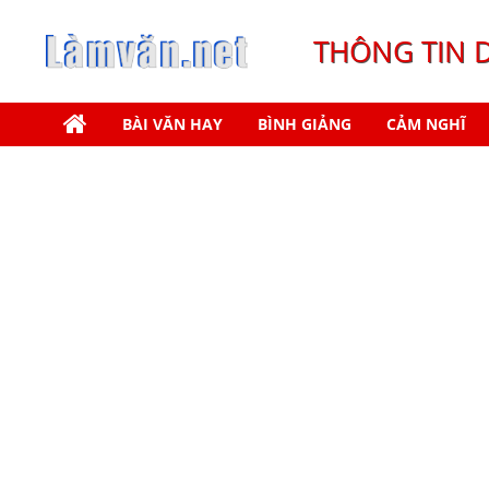
THÔNG TIN 
BÀI VĂN HAY
BÌNH GIẢNG
CẢM NGHĨ