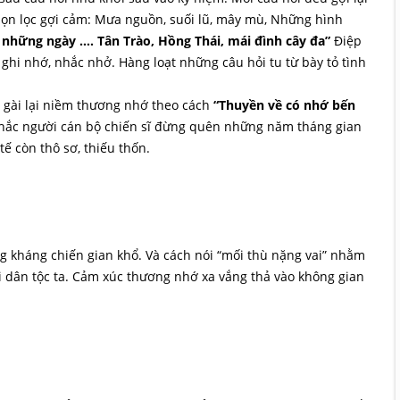
họn lọc gợi cảm: Mưa nguồn, suối lũ, mây mù, Những hình
 những ngày …. Tân Trào, Hồng Thái, mái đình cây đa”
Điệp
ớ, ghi nhớ, nhắc nhở. Hàng loạt những câu hỏi tu từ bày tỏ tình
, gài lại niềm thương nhớ theo cách
“Thuyền về có nhớ bến
nhắc người cán bộ chiến sĩ đừng quên những năm tháng gian
 tế còn thô sơ, thiếu thốn.
ng kháng chiến gian khổ. Và cách nói “mối thù nặng vai” nhằm
 dân tộc ta. Cảm xúc thương nhớ xa vắng thả vào không gian