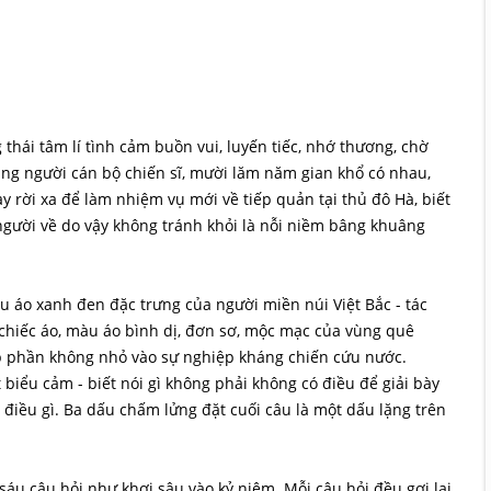
g thái tâm lí tình cảm buồn vui, luyến tiếc, nhớ thương, chờ
ng người cán bộ chiến sĩ, mười lăm năm gian khổ có nhau,
 rời xa để làm nhiệm vụ mới về tiếp quản tại thủ đô Hà, biết
 người về do vậy không tránh khỏi là nỗi niềm bâng khuâng
 áo xanh đen đặc trưng của người miền núi Việt Bắc - tác
 chiếc áo, màu áo bình dị, đơn sơ, mộc mạc của vùng quê
p phần không nhỏ vào sự nghiệp kháng chiến cứu nước.
 biểu cảm - biết nói gì không phải không có điều để giải bày
 điều gì. Ba dấu chấm lửng đặt cuối câu là một dấu lặng trên
 sáu câu hỏi như khơi sâu vào kỷ niệm. Mỗi câu hỏi đều gợi lại