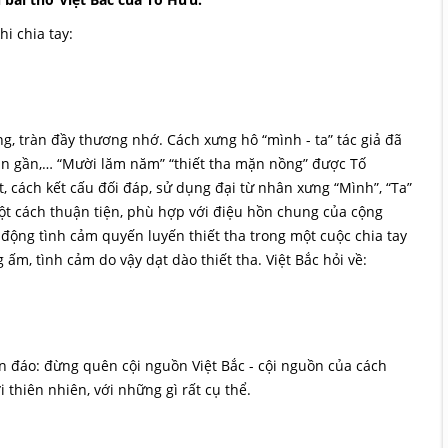
hi chia tay:
ng, tràn đầy thương nhớ. Cách xưng hô “mình - ta” tác giả đã
hân gần,… “Mười lăm năm” “thiết tha mặn nồng” được Tố
, cách kết cấu đối đáp, sử dụng đại từ nhân xưng “Mình”, “Ta”
ột cách thuận tiện, phù hợp với điệu hồn chung của cộng
c động tình cảm quyến luyến thiết tha trong một cuộc chia tay
ấm, tình cảm do vậy dạt dào thiết tha. Việt Bắc hỏi về:
ín đáo: đừng quên cội nguồn Việt Bắc - cội nguồn của cách
 thiên nhiên, với những gì rất cụ thể.