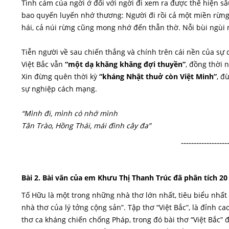
Tình cảm của ngời ở đối với ngời đi xem ra được thể hiện sâ
bao quyến luyến nhớ thương: Người đi rồi cả một miền rừng
hái, cả núi rừng cũng mong nhớ đến thẫn thờ. Nỗi bùi ngùi n
Tiễn người về sau chiến thắng và chính trên cái nền của sự
Việt Bắc vẫn
“một dạ khăng khăng đợi thuyền”
, đồng thời
Xin đừng quên thời kỳ
“kháng Nhật thuở còn Việt Minh”
, đ
sự nghiệp cách mạng.
“Mình đi, mình có nhớ mình
Tân Trào, Hồng Thái, mái đình cây đa”
------------------
Bài 2. Bài văn của em Khưu Thị Thanh Trúc đã phân tích 20
Tố Hữu là một trong những nhà thơ lớn nhất, tiêu biểu nhất
nhà thơ của lý tởng cộng sản”. Tập thơ “Việt Bắc”, là đỉnh 
thơ ca kháng chiến chống Pháp, trong đó bài thơ “Việt Bắc” đ