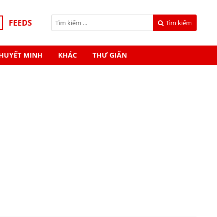
FEEDS
Tìm kiếm
HUYẾT MINH
KHÁC
THƯ GIÃN