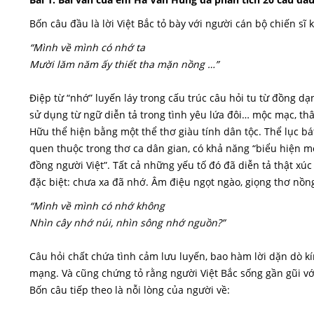
Bốn câu đầu là lời Việt Bắc tỏ bày với người cán bộ chiến sĩ k
“Mình về mình có nhớ ta
Mười lăm năm ấy thiết tha mặn nồng …”
Điệp từ “nhớ” luyến láy trong cấu trúc câu hỏi tu từ đồng dạ
sử dụng từ ngữ diễn tả trong tình yêu lứa đôi… mộc mạc, t
Hữu thể hiện bằng một thể thơ giàu tính dân tộc. Thể lục bát
quen thuộc trong thơ ca dân gian, có khả năng “biểu hiện m
đồng người Việt”. Tất cả những yếu tố đó đã diễn tả thật xú
đặc biệt: chưa xa đã nhớ. Âm điệu ngọt ngào, giọng thơ nồng 
“Mình về mình có nhớ không
Nhìn cây nhớ núi, nhìn sông nhớ nguồn?”
Câu hỏi chất chứa tình cảm lưu luyến, bao hàm lời dặn dò k
mạng. Và cũng chứng tỏ rằng người Việt Bắc sống gần gũi với
Bốn câu tiếp theo là nỗi lòng của người về: