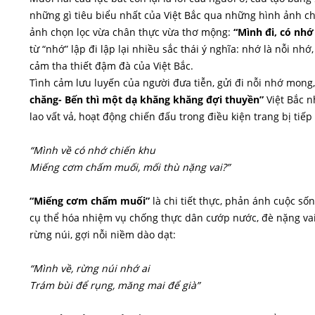
những gì tiêu biểu nhất của Việt Bắc qua những hình ảnh c
ảnh chọn lọc vừa chân thực vừa thơ mộng:
“Mình đi, có nhớ
từ “nhớ” lập đi lập lại nhiều sắc thái ý nghĩa: nhớ là nỗi nh
cảm tha thiết đậm đà của Việt Bắc.
Tình cảm lưu luyến của người đưa tiễn, gửi đi nỗi nhớ mong
chăng- Bến thì một dạ khăng khăng đợi thuyền”
Việt Bắc 
lao vất vả, hoạt động chiến đấu trong điều kiện trang bị tiếp
“Mình về có nhớ chiến khu
Miếng cơm chấm muối, mối thù nặng vai?”
“Miếng cơm chấm muối”
là chi tiết thực, phản ánh cuộc số
cụ thể hóa nhiệm vụ chống thực dân cướp nước, đè nặng vai
rừng núi, gợi nỗi niềm dào dạt:
“Mình về, rừng núi nhớ ai
Trám bùi để rụng, măng mai để già”