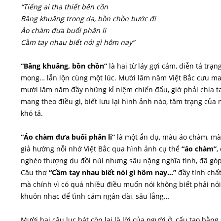
“Tiếng ai tha thiết bên cồn
Bâng khuâng trong dạ, bồn chồn bước đi
Áo chàm đưa buổi phân li
Cầm tay nhau biết nói gì hôm nay”
“Bâng khuâng, bồn chồn”
là hai từ láy gợi cảm, diễn tả trạn
mong… lẫn lộn cùng một lúc. Mười lăm năm Việt Bắc cưu ma
mười lăm năm đầy những kỉ niệm chiến đấu, giờ phải chia tay
mang theo điều gì, biết lưu lại hình ảnh nào, tâm trạng của
khó tả.
“Áo chàm đưa buổi phân li”
là một ẩn dụ, màu áo chàm, màu
giả hướng nỗi nhớ Việt Bắc qua hình ảnh cụ thể
“áo chàm”
,
nghèo thượng du đồi núi nhưng sâu nặng nghĩa tình, đã gó
Câu thơ
“Cầm tay nhau biết nói gì hôm nay…”
đầy tính chất
mà chính vì có quá nhiều điều muốn nói không biết phải nói
khuôn nhạc để tình cảm ngân dài, sâu lắng…
Mười hai câu lục bát còn lại là lời của người ở, cấu tạo bằng