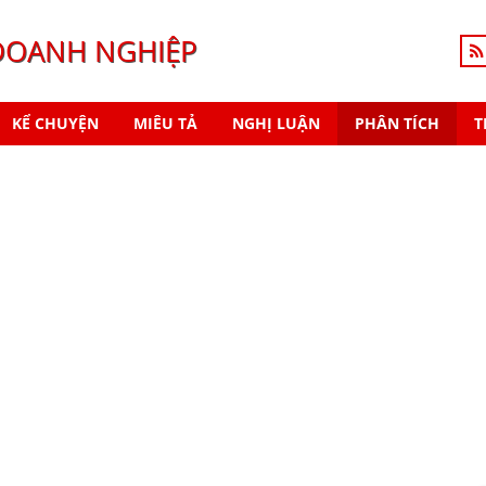
DOANH NGHIỆP
KỂ CHUYỆN
MIÊU TẢ
NGHỊ LUẬN
PHÂN TÍCH
T