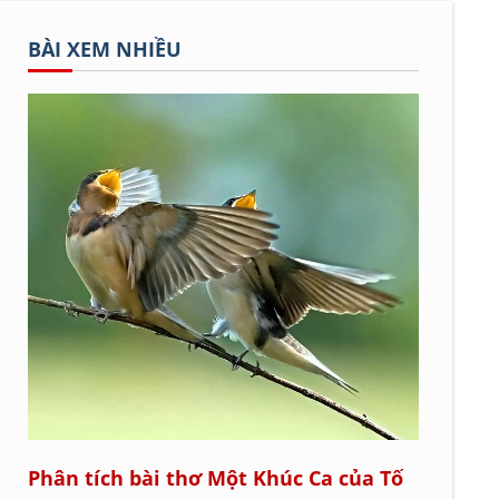
BÀI XEM NHIỀU
Phân tích bài thơ Một Khúc Ca của Tố