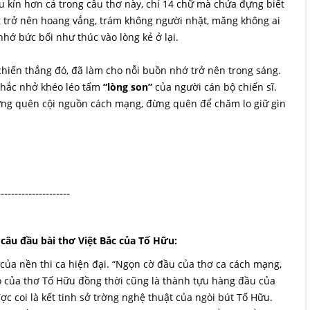
u kín hơn cả trong câu thơ này, chỉ 14 chữ mà chứa đựng biết
 trở nên hoang vắng, trám không người nhặt, măng không ai
hớ bức bối như thúc vào lòng kẻ ở lại.
 chiến thắng đó, đã làm cho nỗi buồn nhớ trở nên trong sáng.
 nhắc nhở khéo léo tấm
“lòng son”
của người cán bộ chiến sĩ.
ừng quên cội nguồn cách mạng, đừng quên để chăm lo giữ gìn
---------------------
 câu đầu bài thơ Việt Bắc của Tố Hữu:
 của nền thi ca hiện đại. “Ngọn cờ đầu của thơ ca cách mạng,
cao của thơ Tố Hữu đồng thời cũng là thành tựu hàng đầu của
ợc coi là kết tinh sở trờng nghệ thuật của ngòi bút Tố Hữu.