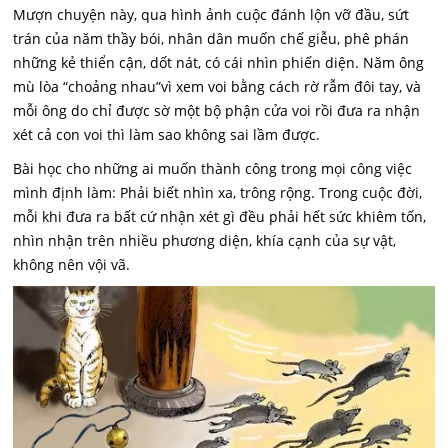
Mượn chuyện này, qua hình ảnh cuộc đánh lộn vỡ đầu, sứt
trán của năm thầy bói, nhân dân muốn chế giễu, phê phán
những kẻ thiển cận, dốt nát, có cái nhìn phiến diện. Năm ông
mù lòa “choảng nhau”vì xem voi bằng cách rờ rẫm đôi tay, và
mỗi ông do chỉ được sờ một bộ phận cửa voi rồi đưa ra nhận
xét cả con voi thì làm sao không sai lầm được.
Bài học cho những ai muốn thành công trong mọi công việc
mình định làm: Phải biết nhìn xa, trông rộng. Trong cuộc đời,
mỗi khi đưa ra bất cứ nhận xét gì đều phải hết sức khiêm tốn,
nhìn nhận trên nhiều phương diện, khía cạnh của sự vật,
không nên vội vã.