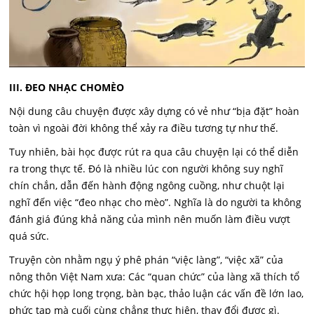
III. ĐEO NHẠC CHOMÈO
Nội dung câu chuyện được xây dựng có vẻ như “bịa đặt” hoàn
toàn vì ngoài đời không thể xảy ra điều tương tự như thế.
Tuy nhiên, bài học được rút ra qua câu chuyện lại có thể diễn
ra trong thực tế. Đó là nhiều lúc con người không suy nghĩ
chín chắn, dẫn đến hành động ngông cuồng, như chuột lại
nghĩ đến việc “đeo nhạc cho mèo”. Nghĩa là do người ta không
đánh giá đúng khả năng của mình nên muốn làm điều vượt
quá sức.
Truyện còn nhằm ngụ ý phê phán “việc làng”, “việc xã” của
nông thôn Việt Nam xưa: Các “quan chức” của làng xã thích tổ
chức hội họp long trọng, bàn bạc, thảo luận các vấn đề lớn lao,
phức tạp mà cuối cùng chẳng thực hiện, thay đổi được gì.