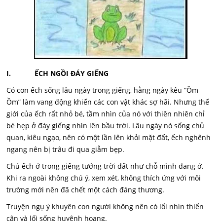
I. ẾCH NGỒI ĐÁY GIẾNG
Có con ếch sống lâu ngày trong giếng, hằng ngày kêu “Ồm
Ồm” làm vang động khiến các con vật khác sợ hãi. Nhưng thế
giới của ếch rất nhỏ bé, tầm nhìn của nó với thiên nhiên chỉ
bé hẹp ở đáy giếng nhìn lên bầu trời. Lâu ngày nó sống chủ
quan, kiêu ngạo, nên có một lần lên khỏi mặt đất, ếch nghênh
ngang nên bị trâu đi qua giẫm bẹp.
Chú ếch ở trong giếng tưởng trời đất như chỗ mình đang ở.
Khi ra ngoài không chú ý, xem xét, không thích ứng với môi
trường mới nên đã chết một cách đáng thương.
Truyện ngụ ý khuyên con người không nên có lối nhìn thiển
cận và lối sống huyênh hoang.