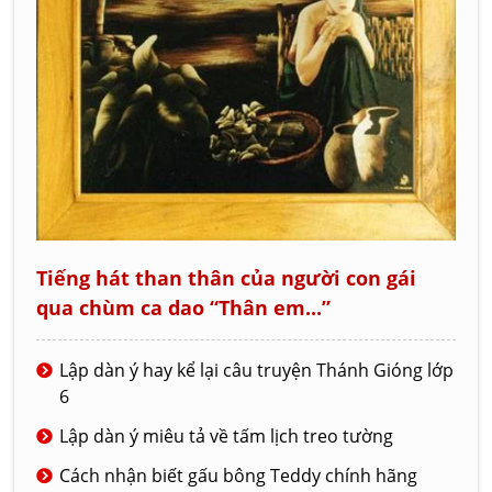
Tiếng hát than thân của người con gái
qua chùm ca dao “Thân em...”
Lập dàn ý hay kể lại câu truyện Thánh Gióng lớp
6
Lập dàn ý miêu tả về tấm lịch treo tường
Cách nhận biết gấu bông Teddy chính hãng