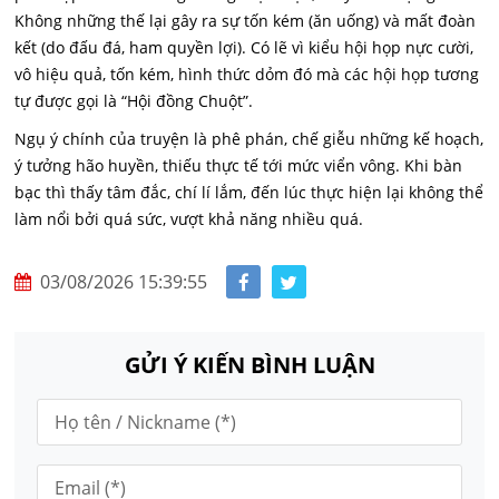
Không những thế lại gây ra sự tốn kém (ăn uống) và mất đoàn
kết (do đấu đá, ham quyền lợi). Có lẽ vì kiểu hội họp nực cười,
vô hiệu quả, tốn kém, hình thức dỏm đó mà các hội họp tương
tự được gọi là “Hội đồng Chuột”.
Ngụ ý chính của truyện là phê phán, chế giễu những kế hoạch,
ý tưởng hão huyền, thiếu thực tế tới mức viển vông. Khi bàn
bạc thì thấy tâm đắc, chí lí lắm, đến lúc thực hiện lại không thể
làm nổi bởi quá sức, vượt khả năng nhiều quá.
03/08/2026 15:39:55
GỬI Ý KIẾN BÌNH LUẬN