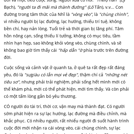
Bạch),
"người ta đi mãi mà thành đường" {Lô
Tấn), v.v... Con
đường trong tâm thức của Nhĩ là
"vòng vèo",
là
"chùng chình",
vì nhiều người bị lạc đường, lạc hướng, thiếu trí tuệ, không
bền chí, hay nản lòng. Tuổi trẻ và thời gian bị lãng phí. Tâm
hồn nông cạn, sống thiếu lí tưởng, không có mục tiêu, tầm
nhìn hạn hẹp, sao không khỏi vòng vèo, chùng chình, và sẽ
không bao giờ tìm thấy cái
"hấp dẫn "ờ
phía trước trên đường
đời.
Cuộc sống và cảnh vật ở quanh ta, ở quê ta rất đẹp rất đáng
yêu, đó là
"sựgiàu có lẫn mọi vẻ đẹp",
thậm chí cả
"những nét
tiêu sơ",
nhưng phải trải nghiệm, phải sống hết mình mới có
thể khám phá, mới có thể phát hiện, mới tìm thấy. Và còn phải
có một tấm lòng gắn bó yêu thương.
CÓ người do tài trí, thời cơ, vận may mà thành đạt. Có người
sớm phát hiện ra sự lạc hướng, lạc đường mà điều chỉnh, mà
khắc phục. Có nhiều người, rất nhiểu người đi suốt hành trình
cuộc đời mới nhận ra cái vòng vèo, cái chùng chình, sự lạc