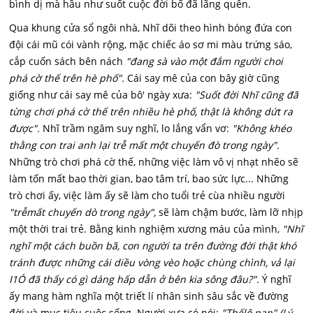
bình dị mà hầu như suốt cuộc đời bố đã lãng quên.
Qua khung cửa sổ ngôi nhà, Nhĩ dõi theo hình bóng đứa con
đội cái mũ cói vành rộng, mặc chiếc áo sơ mi màu trứng sáo,
cắp cuốn sách bên nách
"đang sà vào một đắm người choi
phá cờ thế trên hè phố".
Cái say mê của con bây giờ cũng
giống như cái say mê của bô' ngày xưa:
"Suốt đời Nhĩ cũng đã
từng chơi phá cờ thế trên nhiều hè phố, thật là không dứt ra
được".
Nhĩ trầm ngâm suy nghĩ, lo lắng vẩn vơ:
"Không khéo
thằng con trai anh lại trễ mất một chuyến đò trong ngày".
Những trò chơi phá cờ thế, những việc làm vô vị nhạt nhẽo sẽ
làm tốn mất bao thời gian, bao tâm trí, bao sức lực... Những
trò chơi ấy, việc làm ấy sẽ làm cho tuổi trẻ cùa nhiều người
"trễmất chuyến dò trong ngày",
sẽ làm chậm bước, làm lỡ nhịp
một thời trai trẻ. Bằng kinh nghiệm xương máu của mình,
"Nhĩ
nghĩ một cách buồn bã, con người ta trên đường đời thật khó
tránh được những cái diều vòng vèo hoặc chùng chình, vả lại
I1Ó đã thấy có gì dáng hấp dẫn ở bên kia sông đâu?".
Ý nghĩ
ấy mang hàm nghĩa một triết lí nhân sinh sâu sắc về đường
đời và mục tiêu cuộc sống. Người xưa có nói:
"Thếlộ nan" (Lý