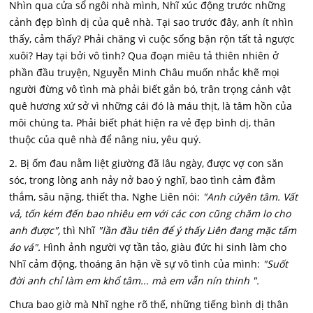
Nhìn qua cửa sổ ngôi nhà mình, Nhĩ xúc động trước những
cảnh đẹp bình dị của quê nhà. Tại sao trước đây, anh ít nhìn
thấy, cảm thấy? Phải chăng vì cuộc sống bận rộn tất tả ngược
xuôi? Hay tại bởi vô tình? Qua đoạn miêu tả thiên nhiên ở
phần đầu truyện, Nguyễn Minh Châu muốn nhắc khẽ mọi
người đừng vô tình mà phải biết gắn bó, trân trọng cảnh vật
quê hương xứ sở vì những cái đó là máu thịt, là tâm hồn của
môi chúng ta. Phải biết phát hiện ra vẻ đẹp bình dị, thân
thuộc của quê nhà để nâng niu, yêu quý.
2. Bị ốm đau nằm liệt giường đã lâu ngày, được vợ con săn
sóc, trong lòng anh nảy nở bao ý nghĩ, bao tình cảm đằm
thắm, sâu nặng, thiết tha. Nghe Liên nói:
"Anh cứyên tâm. Vất
vả, tốn kém đến bao nhiêu em với các con cũng chăm lo cho
anh được",
thì Nhĩ
"lần đầu tiên để ý thấy Liên đang mặc tấm
áo vá".
Hình ảnh người vợ tần tảo, giàu đức hi sinh làm cho
Nhĩ cảm động, thoáng ân hận về sự vô tình của mình:
"Suốt
đời anh chỉ làm em khổ tâm... mà em vẫn nín thinh ".
Chưa bao giờ mà Nhĩ nghe rõ thế, những tiếng bình dị thân