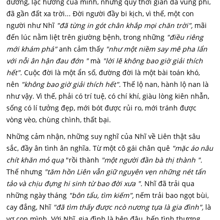
đường, lạc hướng của mình, nhưng quỹ thời gian đã vung phí,
đã gần đất xa trời... Đời người đầy bi kịch, vì thế, một con
người như Nhĩ
"đã từng in gót chân khắp mọi chăn trời",
mãi
đến lúc nằm liệt trên giường bệnh, trong những
"điều riêng
mới khám phá"
anh cảm thấy
"như một niềm say mê pha lẩn
với nỗi ân hận đau đớn "
mà
"lời lẽ không bao giờ giải thích
hết".
Cuộc đời là một ẩn số, đường đời là một bài toán khó,
nên
"không bao giờ giải thích hết".
Thế lộ nan, hành lộ nan là
như vậy. Vì thế, phải có trí tuệ, có chí khí, giàu lòng kiên nhẫn,
sống có lí tưởng đẹp, mới bót được rủi ro, mới tránh được
vòng vèo, chùng chình, thất bại.
Những cảm nhận, những suy nghĩ của Nhĩ về Liên thật sâu
sắc, đầy ân tình ân nghĩa. Từ một cô gái chân quê
"mặc áo nâu
chít khăn mỏ quạ
"rồi thành
"một người đần bà thị thành ".
Thế nhưng
"tăm hồn Liên vẫn giữ nguyên vẹn những nét tẩn
tảo và chịu đựng hi sinh từ bao đời xưa ".
Nhĩ đã trải qua
những ngày tháng
"bôn tẩu, tìm kiếm",
nếm trải bao ngọt bùi,
cay đắng, Nhĩ
"đã tìm thấy được ncò nương tựa là gia đình",
là
vợ con mình. Với Nhĩ, gia đình là bên đậu, bến tình thương,