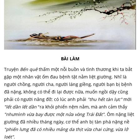
BÀI LÀM
Truyện
Bến quê
thấm một nỗi buồn và tình thương khi ta bắt
gặp một nhân vật ốm đau bệnh tật nằm liệt giường. Nhĩ là
người chồng, người cha, người láng giềng, người bạn bị bệnh
đã nặng, không có thể đi lại được nữa, muốn ngồi dậy cũng
phải có người nâng đỡ; có lúc anh phải
"thu hết tàn lực"
mới
"lết dần lết dần
"ra khỏi phiến nệm nằm, mà anh cảm thấy
"nhưmình vừa bay được một nửa vòng Trái Đất".
Ôm nặng liệt
giường đã nhiều tháng ngày, cơ thể anh bị tàn phá nặng nề
"phiến lưng đã có nhiều mảng da thịt vừa chai cứng, vừa lở
loét".