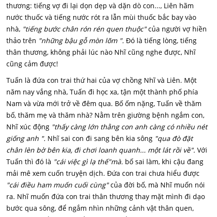
thương: tiếng vợ đi lại dọn dẹp và dặn dò con..., Liên hãm
nước thuốc và tiếng nước rót ra lẫn mùi thuốc bắc bay vào
nhà,
"tiếng bước chân rón rén quen thuộc"
của người vợ hiền
thảo trên
"những bậu gỗ mòn lõm ".
Đó là tiếng lòng, tiếng
thân thương, không phải lúc nào Nhĩ cũng nghe được, Nhĩ
cũng cảm được!
Tuấn là đứa con trai thứ hai của vợ chồng Nhĩ và Liên. Một
năm nay vắng nhà, Tuấn đi học xa, tận một thành phố phía
Nam và vừa mới trở về đêm qua. Bố ốm nặng, Tuấn về thăm
bố, thăm mẹ và thăm nhà? Nằm trên giường bệnh ngắm con,
Nhĩ xúc động
"thấy càng lớn thằng con anh càng có nhiều nét
giống anh ".
Nhĩ sai con đi sang bên kia sông
"qua đò đặt
chân lèn bờ bên kia, đi chơi loanh quanh... một lát rồi về".
Với
Tuấn thì đó là
"cái việc gì lạ thế"mà.
bố sai làm, khi cậu đang
mải mê xem cuốn truyện dịch. Đứa con trai chưa hiểu được
"cái điều ham muốn cuối cùng"
của đời bố, mà Nhĩ muốn nói
ra. Nhĩ muốn đứa con trai thân thương thay mặt mình đi dạo
bước qua sông, để ngắm nhìn những cảnh vật thân quen,