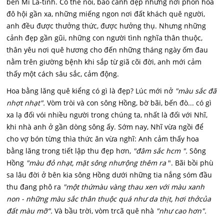
bên Mĩ La-tinh. Có thể nói, bao cảnh đẹp những nơi phồn hoa
đô hội gần xa, những miếng ngon nơi đất khách quê người,
anh đều được thưởng thức, được hưởng thụ. Nhưng những
cảnh đẹp gần gũi, những con người tình nghĩa thân thuộc,
thân yêu nơi quê hương cho đến những tháng ngày ốm đau
nằm trên giường bệnh khi sắp từ giã cõi đời, anh mới cảm
thấy một cách sâu sắc, cảm động.
Hoa bằng lăng quê kiểng có gì là đẹp? Lúc mới nở
"màu sắc đã
nhợt nhạt".
Vòm tròi và con sông Hồng, bờ bãi, bến đò... có gì
xa lạ đối vói nhiều người trong chúng ta, nhất là đối với Nhĩ,
khi nhà anh ở gần dòng sông ấy. Sớm nay, Nhĩ vừa ngồi để
cho vợ bón từng thìa thức ăn vừa nghĩ: Anh cảm thấy hoa
bằng lăng trong tiết lập thu đẹp hơn,
"đâm sắc hcm ".
Sông
Hồng
"màu đỏ nhạt, mặt sông nhưrộng thêm ra
". Bãi bồi phù
sa lâu đời ở bên kia sông Hồng dưới những tia nắng sóm đầu
thu đang phô ra
"một thứmàu vàng thau xen với màu xanh
non - những màu sắc thân thuộc quá như da thịt, hơi thởcủa
đất màu mỡ".
Và bầu trời, vòm trcã quê nhà
"như cao hơn".