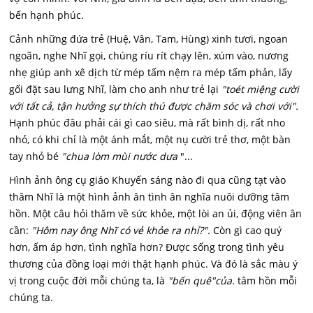
bến hạnh phúc.
Cảnh những đứa trẻ (Huệ, Vân, Tam, Hùng) xinh tươi, ngoan
ngoãn, nghe Nhĩ gọi, chúng ríu rít chạy lên, xúm vào, nương
nhẹ giúp anh xê dịch từ mép tấm nệm ra mép tấm phản, lấy
gối đặt sau lưng Nhĩ, làm cho anh như trẻ lại
"toét miệng cười
với tất cả, tận hưởng sự thích thú được chăm sóc và chơi với".
Hạnh phúc đâu phải cái gì cao siêu, mà rất bình dị, rất nho
nhỏ, có khi chỉ là một ánh mắt, một nụ cười trẻ thơ, một bàn
tay nhỏ bé
"chua lòm mùi nước dưa
"...
Hình ảnh ông cụ giáo Khuyến sáng nào đi qua cũng tạt vào
thăm Nhĩ là một hình ảnh ân tình ân nghĩa nuôi dưỡng tâm
hồn. Một câu hỏi thăm về sức khỏe, một lòi an ủi, động viên ân
cần:
"Hôm nay ông Nhĩ có vẻ khỏe ra nhỉ?".
Còn gì cao quý
hơn, ấm áp hơn, tình nghĩa hơn? Được sống trong tình yêu
thương của đồng loại mới thật hạnh phúc. Và đó là sắc màu ý
vị trong cuộc đời mỗi chúng ta, là
"bến quê"của.
tâm hồn mỗi
chúng ta.