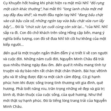
Cụ Khuyến hốt hoảng khi phát hiện ra mặt mũi Nhĩ
"đỏ rựng
một cách khác thường",
hai mắt thì
"long lanh chứa một mê
say đầy đau khổ",
và mười đầu ngón tay Nhĩ
"đang bấu chặt
vào cái bậu cửa sổ, những ngón tay vừa bấu chặt vừa run lẩy
bẩy",...
Đó là
"chút sức lực cuối cùng còn sót lại...
"của Nhĩ. Nhĩ
sắp ra đi. Con đò chở khách trên sông Hồng cập bến, mang ý
nghĩa biểu tượng, con đò sẽ đưa Nhĩ tới cõi hư không của một
kiếp người...
Bến quê
là một truyện ngắn thấm đẫm ý vị triết lí về con người
và cuộc đời. Những năm cuối đời, Nguyễn Minh Châu đã trải
qua nhiều tháng ngày đau ốm.
Bến quê
ít nhiều mang tính tự
truyện và dự báo nên rất chân thật chân thành. Bài học vềtình
yêu và lẽ sống được đặt ra một cách cảm động. Có gì hạnh
phúc hơn khi được sống trong tình thương với gia đình, quê
hương. Phải biết nâng niu, trân trọng những vẻ đẹp và giá trị
bình dị, thân thuộc của cuộc sống, của quê hương. Như thế
mới thật sự hạnh phúc. Đó là tiếng lòng trang trải của Nguyễn
Minh Châu.