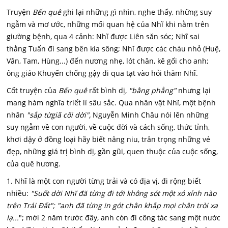
Truyện
Bến quê
ghi lại những gì nhìn, nghe thấy, những suy
ngẫm và mơ ước, những mối quan hệ của Nhĩ khi nằm trên
giường bệnh, qua 4 cảnh: Nhĩ được Liên săn sóc; Nhĩ sai
thằng Tuấn đi sang bên kia sông; Nhĩ được các cháu nhỏ (Huệ,
Vân, Tam, Hùng...) đến nương nhẹ, lót chăn, kê gối cho anh;
ông giáo Khuyến chống gậy đi qua tạt vào hỏi thăm Nhĩ.
Cốt truyện của
Bến quê
rất bình dị,
"bằng phẳng"
nhưng lại
mang hàm nghĩa triết lí sâu sắc. Qua nhân vật Nhĩ, một bệnh
nhân
"sắp từgiã cõi dời",
Nguyễn Minh Châu nói lên những
suy ngẫm về con người, về cuộc đời và cách sống, thức tỉnh,
khơi dậy ở đồng loại hãy biết nâng niu, trân trọng những vẻ
đẹp, những giá trị bình dị, gần gũi, quen thuộc của cuộc sống,
của quê hương.
1. Nhĩ là một con người từng trải và có địa vị, đi rộng biết
nhiều:
"Suốt dời Nhĩ đã từng đi tới không sót một xó xỉnh nào
trên Trái Đất"; "anh đã từng in gót chân khắp mọi chân tròi xa
lạ...
"; mới 2 năm trước đây, anh còn đi công tác sang một nước