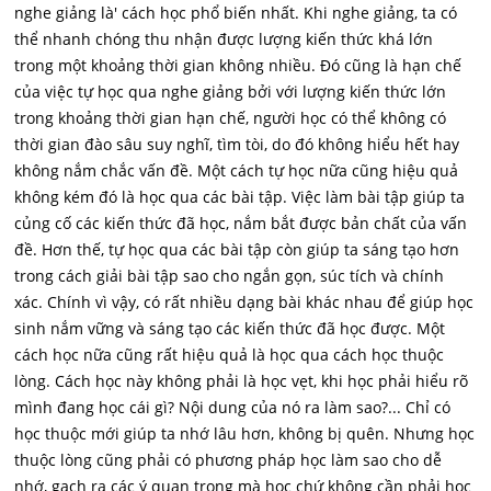
nghe giảng là' cách học phổ biến nhất. Khi nghe giảng, ta có
thể nhanh chóng thu nhận được lượng kiến thức khá lớn
trong một khoảng thời gian không nhiều. Đó cũng là hạn chế
của việc tự học qua nghe giảng bởi với lượng kiến thức lớn
trong khoảng thời gian hạn chế, người học có thể không có
thời gian đào sâu suy nghĩ, tìm tòi, do đó không hiểu hết hay
không nắm chắc vấn đề. Một cách tự học nữa cũng hiệu quả
không kém đó là học qua các bài tập. Việc làm bài tập giúp ta
củng cố các kiến thức đã học, nắm bắt được bản chất của vấn
đề. Hơn thế, tự học qua các bài tập còn giúp ta sáng tạo hơn
trong cách giải bài tập sao cho ngắn gọn, súc tích và chính
xác. Chính vì vậy, có rất nhiều dạng bài khác nhau để giúp học
sinh nắm vững và sáng tạo các kiến thức đã học được. Một
cách học nữa cũng rất hiệu quả là học qua cách học thuộc
lòng. Cách học này không phải là học vẹt, khi học phải hiểu rõ
mình đang học cái gì? Nội dung của nó ra làm sao?... Chỉ có
học thuộc mới giúp ta nhớ lâu hơn, không bị quên. Nhưng học
thuộc lòng cũng phải có phương pháp học làm sao cho dễ
nhớ, gạch ra các ý quan trọng mà học chứ không cần phải học