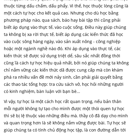
thuộc từng dấu chấm, dấu phẩy. Vì thế, học thuộc lòng cũng là
một cách tự học cho kết quả cao. Nhưng cho dù học bằng
phương pháp nào, qua sách, báo hay bài tập thì cũng phải
biết áp dụng vào thực tế, vào cuộc sống. Điều này giúp chúng
ta không bị xa rời thực tế, biết áp dụng các kiến thức đã học
vào cuộc sông hàng ngày, vào sản xuất nông - công nghiệp
hoặc một ngành nghề nào đó. Khi áp dụng vào thực tế, các
kiến thức sẽ được sử dụng triệt dể, sâu sắc nhất đồng thời
cũng ĩà cách tự học hiệu quả nhất, bởi nó giúp chúng ta không
chỉ nắm vững các kiến thức dã được cung cấp mà còn khám
phá ra nhiều vấn đề mới nảy sinh, cần phải giải quyết bằng
các thao tác tổng hợp: tra cứu sách vở, học hỏi những người
có kinh nghiệm, bàn luận với bạn bè...
Vì vậy, tự học là một cách học rất quan trọng, nếu bản thân
mỗi người không tự tạo cho mình được một thói quen tự học
thì sẽ bị lệ thuộc vào những điều mà. thầy cô đã dạy cho mình
và quan trọng hơn là sẽ không nắm vững được bài. Tự học sẽ
giúp chúng ta có tính chủ động học tập, là con đường dẫn tới