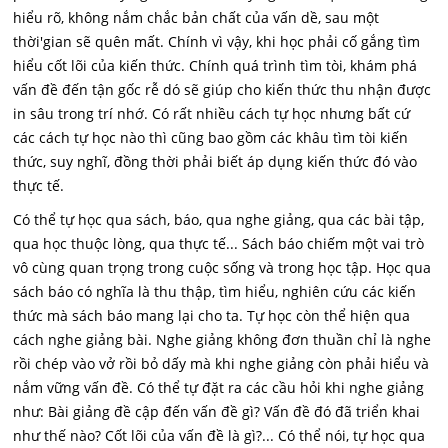
hiểu rõ, không nắm chắc bản chất của vấn dề, sau một
thời'gian sẽ quên mất. Chính vì vậy, khi học phải cố gắng tìm
hiểu cốt lõi của kiến thức. Chính quá trình tìm tòi, khám phá
vấn đề đến tận gốc rễ dó sẽ giúp cho kiến thức thu nhận được
in sâu trong trí nhớ. Có rất nhiều cách tự học nhưng bất cứ
các cách tự học nào thì cũng bao gồm các khâu tìm tòi kiến
thức, suy nghĩ, đồng thời phải biết áp dụng kiến thức đó vào
thực tế.
Có thể tự học qua sách, báo, qua nghe giảng, qua các bài tập,
qua học thuộc lòng, qua thực tế... Sách báo chiếm một vai trò
vô cùng quan trọng trong cuộc sống và trong học tập. Học qua
sách báo có nghĩa là thu thập, tìm hiểu, nghiên cứu các kiến
thức mà sách báo mang lại cho ta. Tự học còn thể hiện qua
cách nghe giảng bài. Nghe giảng không đơn thuần chỉ là nghe
rồi chép vào vở rồi bỏ dấy mà khi nghe giảng còn phải hiểu và
nắm vững vấn đề. Có thể tự đặt ra các cầu hỏi khi nghe giảng
như: Bài giảng đề cập đến vấn đề gì? Vấn đề đó đã triển khai
như thế nào? Cốt lõi của vấn đề là gì?... Có thể nói, tự học qua