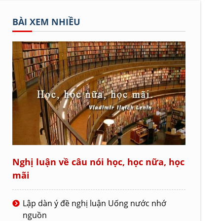
BÀI XEM NHIỀU
Nghị luận về câu nói học, học nữa, học
mãi
Lập dàn ý đề nghị luận Uống nước nhớ
nguồn