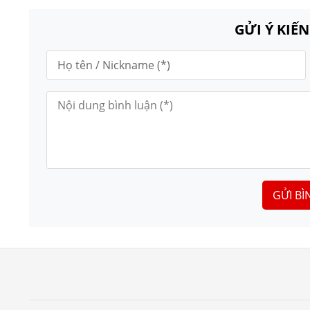
GỬI Ý KIẾ
GỬI BÌ