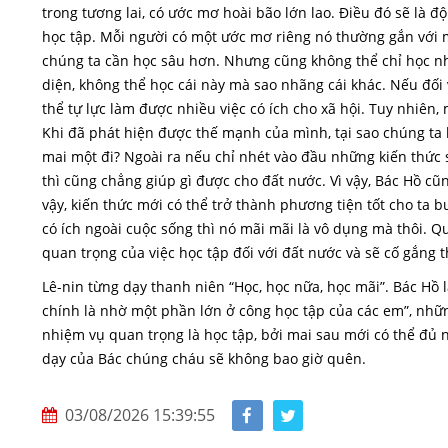
trong tương lai, có ước mơ hoài bão lớn lao. Điều đó sẽ là
học tập. Mỗi người có một ước mơ riêng nó thường gắn với
chúng ta cần học sâu hơn. Nhưng cũng không thể chỉ học nh
diện, không thể học cái này mà sao nhãng cái khác. Nếu đối v
thể tự lực làm được nhiều việc có ích cho xã hội. Tuy nhiên,
Khi đã phát hiện được thế mạnh của mình, tại sao chúng ta 
mai một đi? Ngoài ra nếu chỉ nhét vào đầu những kiến thức 
thì cũng chẳng giúp gì được cho đất nước. Vì vậy, Bác Hồ cũ
vậy, kiến thức mới có thể trở thành phương tiện tốt cho ta 
có ích ngoài cuộc sống thì nó mãi mãi là vô dụng mà thôi. Q
quan trọng của việc học tập đối với đất nước và sẽ cố gắng 
Lê-nin từng dạy thanh niên “Học, học nữa, học mãi”. Bác Hồ 
chính là nhờ một phần lớn ở công học tập của các em”, nhữ
nhiệm vụ quan trọng là học tập, bởi mai sau mới có thể đủ n
dạy của Bác chúng cháu sẽ không bao giờ quên.
03/08/2026 15:39:55