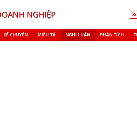
DOANH NGHIỆP
KỂ CHUYỆN
MIÊU TẢ
NGHỊ LUẬN
PHÂN TÍCH
T