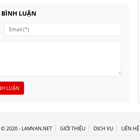
N BÌNH LUẬN
NH LUẬN
© 2020 - LAMVAN.NET
GIỚI THIỆU
DỊCH VỤ
LIÊN HỆ