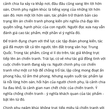
cảnh chia lìa xảy ra khắp nơi, đâu đâu cũng vang lên lời hờn
oán, Chinh phụ ngâm khúc là tiếng vọng của những lời hờn
oán đó. Hơn một lời hờn oán, tác phẩm trở thành bản cáo
trạng lên án chiến tranh phong kiến phi nghĩa chà đạp lên
quyền sống, hạnh phúc của con người. Người đọc xưa nay vẫn
đánh giá cao tác phẩm, một phần vì ý nghĩa đó.
Để tránh đụng chạm với thế lực các tập đoàn phong kiến, tác
giả đã mượn tất cả tên người, tên đất trong văn học Trung
Quốc. Trong tác phẩm, cũng vì lí do trên, tác giả không trực
tiếp lên án chiến tranh. Trái lại, có vẻ như tác giả đồng tình với
cuộc chiến tranh đang xảy ra. Người chinh phụ coi chiến
tranh như một cơ hội để chồng trổ tài, lập công mong đoạt ấn
phong hầu, tử ấm thè phong. Nhưng xuyên suốt tác phẩm lại
là nỗi lòng hờn oán, hối hận của người chinh phụ, là cảnh chia
lìa đau khổ, là cảnh gian nan chết chóc của chiến tranh. Ý
nghĩa chống chiến tranh - ý nghĩa khách quan của tác phẩm -
bật lên từ đó.
Chinh phụ ngâm khúc không trực tiếp miêu tả chiến tranh với