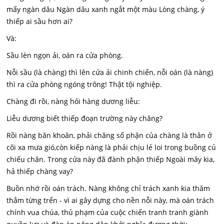
mấy ngàn dâu Ngàn dâu xanh ngắt một màu Lòng chàng, ý
thiếp ai sầu hơn ai?
Và:
Sầu lèn ngọn ải, oán ra cửa phòng.
Nỗi sầu (là chàng) thì lên cửa ải chinh chiến, nỗi oán (là nàng)
thì ra cửa phòng ngóng trông! Thật tội nghiệp.
Chàng đi rồi, nàng hỏi hàng dương liễu:
Liễu dương biết thiếp đoạn trường này chăng?
Rồi nàng băn khoăn, phải chăng số phận của chàng là thân ở
cõi xa mưa gió,còn kiếp nàng là phải chịu lẻ loi trong buồng củ
chiếu chăn. Trong cửa này đã đành phận thiếp Ngoài mây kia,
hả thiếp chàng vay?
Buồn nhớ rồi oán trách. Nàng không chỉ trách xanh kia thăm
thẳm từng trển - vì ai gây dựng cho nền nỗi này, mà oán trách
chính vua chúa, thủ phạm của cuộc chiến tranh tranh giành