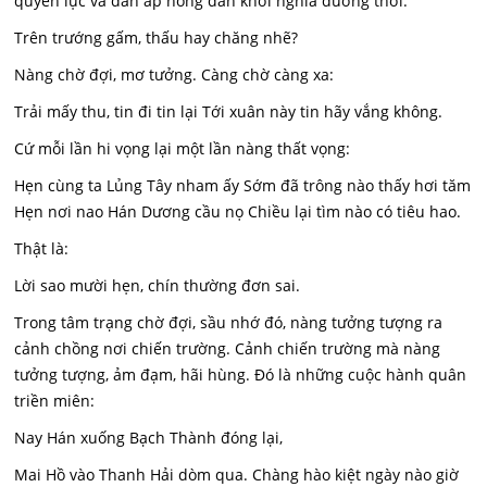
quyền lực và đàn áp nông dân khởi nghĩa đương thời:
Trên trướng gấm, thấu hay chăng nhẽ?
Nàng chờ đợi, mơ tưởng. Càng chờ càng xa:
Trải mấy thu, tin đi tin lại Tới xuân này tin hãy vắng không.
Cứ mỗi lần hi vọng lại một lần nàng thất vọng:
Hẹn cùng ta Lủng Tây nham ấy Sớm đã trông nào thấy hơi tăm
Hẹn nơi nao Hán Dương cầu nọ Chiều lại tìm nào có tiêu hao.
Thật là:
Lời sao mười hẹn, chín thường đơn sai.
Trong tâm trạng chờ đợi, sầu nhớ đó, nàng tưởng tượng ra
cảnh chồng nơi chiến trường. Cảnh chiến trường mà nàng
tưởng tượng, ảm đạm, hãi hùng. Đó là những cuộc hành quân
triền miên:
Nay Hán xuống Bạch Thành đóng lại,
Mai Hồ vào Thanh Hải dòm qua. Chàng hào kiệt ngày nào giờ