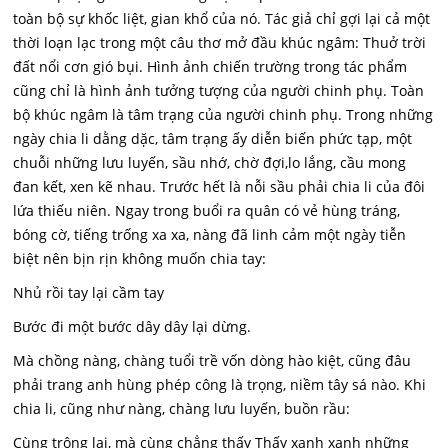
toàn bộ sự khốc liệt, gian khổ của nó. Tác giả chỉ gợi lại cả một
thời loạn lạc trong một câu thơ mở đầu khúc ngâm: Thuở trời
đất nổi cơn gió bụi. Hình ảnh chiến trường trong tác phẩm
cũng chỉ là hình ảnh tưởng tượng của người chinh phụ. Toàn
bộ khúc ngâm là tâm trạng của người chinh phụ. Trong những
ngày chia li dằng dặc, tâm trạng ấy diễn biến phức tạp, một
chuỗi những lưu luyến, sầu nhớ, chờ đợi,lo lắng, cầu mong
đan kết, xen kẽ nhau. Trước hết là nỗi sầu phải chia li của đôi
lứa thiếu niên. Ngay trong buổi ra quân có vẻ hùng tráng,
bóng cờ, tiếng trống xa xa, nàng đã linh cảm một ngày tiễn
biệt nên bịn rịn không muốn chia tay:
Nhủ rồi tay lại cầm tay
Bước đi một bước dây dây lại dừng.
Mà chồng nàng, chàng tuổi trề vốn dòng hào kiệt, cũng đâu
phải trang anh hùng phép công là trọng, niềm tây sá nào. Khi
chia li, cũng như nàng, chàng lưu luyến, buồn rầu:
Cùng trông lại, mà cùng chẳng thấy Thấy xanh xanh những