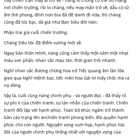
nay chiến trận mấy ai trở về - nàng lo chồng có thể bỏ mạng
nơi chiến trường, rồi lo chàng, nếu may mắn trở về, dẫu có tử
ấm thè phong, đỉnh non bia đá đề danh đi nữa, thì chàng
cũng đã tóc bạc, dã già như Ban Siêu đời Hán:
Phận trai già ruổi chiến trường,
Chàng Siêu tóc đã điểm sương mới về.
Ngay bản thân mình, nàng cũng cảm thấy một năm một nhạt
màu son phấn, nhan sắc mau tàn, thời gian trôi nhanh.
Nghĩ nhan sắc đương chừng hoa nở Tiếc quang âm lần lữa
gieo qua Nghĩ mệnh bạc, tiếc niên hoa Gái tơ mấy chốc mà ra
nạ dòng.
Vậy là, cuối cùng nàng chinh phụ - và người đọc - đã thấy rõ
sự phi lí của chiến tranh, sự tàn nhẫn của chiến tranh. Chiến
tranh đối lập với hạnh phúc. Toàn bộ khúc ngâm trở thành
bản cáo trạng lên ánchiến tranh phong kiến, đòi quyền hạnh
phúc cho con người. Nguyện vọng sum họp, hạnh phúc lứa
đôi của người chinh phụ thống nhất với nguyện vọng của