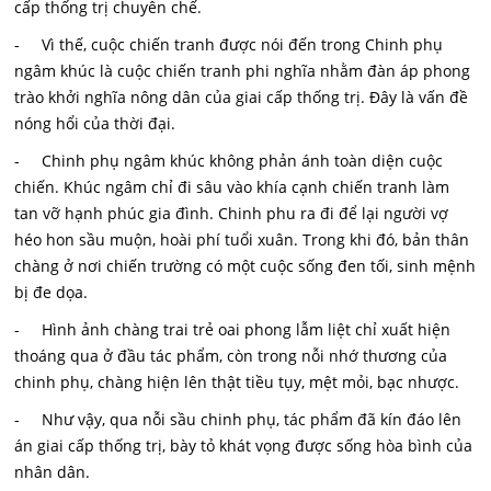
cấp thống trị chuyên chế.
- Vì thế, cuộc chiến tranh được nói đến trong Chinh phụ
ngâm khúc là cuộc chiến tranh phi nghĩa nhằm đàn áp phong
trào khởi nghĩa nông dân của giai cấp thống trị. Đây là vấn đề
nóng hổi của thời đại.
- Chinh phụ ngâm khúc không phản ánh toàn diện cuộc
chiến. Khúc ngâm chỉ đi sâu vào khía cạnh chiến tranh làm
tan vỡ hạnh phúc gia đình. Chinh phu ra đi để lại người vợ
héo hon sầu muộn, hoài phí tuổi xuân. Trong khi đó, bản thân
chàng ở nơi chiến trường có một cuộc sống đen tối, sinh mệnh
bị đe dọa.
- Hình ảnh chàng trai trẻ oai phong lẫm liệt chỉ xuất hiện
thoáng qua ở đầu tác phẩm, còn trong nỗi nhớ thương của
chinh phụ, chàng hiện lên thật tiều tụy, mệt mỏi, bạc nhược.
- Như vậy, qua nỗi sầu chinh phụ, tác phẩm đã kín đáo lên
án giai cấp thống trị, bày tỏ khát vọng được sống hòa bình của
nhân dân.