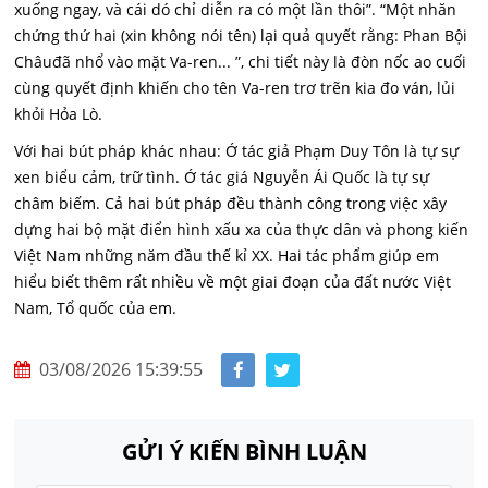
xuống ngay, và cái dó chỉ diễn ra có một lần thôi”. “Một nhăn
chứng thứ hai (xin không nói tên) lại quả quyết rằng: Phan Bội
Châuđã nhổ vào mặt Va-ren... ”, chi tiết này là đòn nốc ao cuối
cùng quyết định khiến cho tên Va-ren trơ trẽn kia đo ván, lủi
khỏi Hỏa Lò.
Với hai bút pháp khác nhau: Ớ tác giả Phạm Duy Tôn là tự sự
xen biểu cảm, trữ tình. Ớ tác giá Nguyễn Ái Quốc là tự sự
châm biếm. Cả hai bút pháp đều thành công trong việc xây
dựng hai bộ mặt điển hình xấu xa của thực dân và phong kiến
Việt Nam những năm đầu thế kỉ XX. Hai tác phẩm giúp em
hiểu biết thêm rất nhiều về một giai đoạn của đất nước Việt
Nam, Tổ quốc của em.
03/08/2026 15:39:55
GỬI Ý KIẾN BÌNH LUẬN