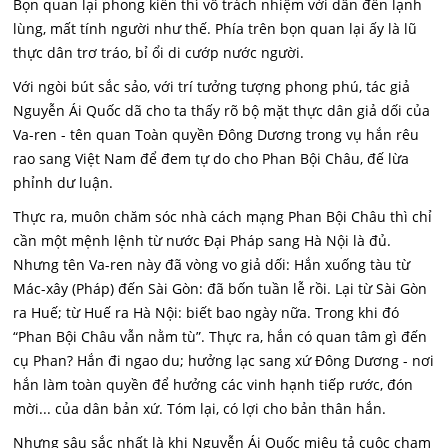
Bọn quan lại phong kiến thì vô trách nhiệm với dân đến lạnh
lùng, mất tính người như thế. Phía trên bọn quan lại ấy là lũ
thực dân trơ tráo, bỉ ổi di cướp nước người.
Với ngòi bút sắc sảo, với trí tưởng tượng phong phú, tác giả
Nguyễn Ái Quốc dã cho ta thấy rõ bộ mặt thực dân giả dối của
Va-ren - tên quan Toàn quyền Đông Dương trong vụ hắn rêu
rao sang Việt Nam để đem tự do cho Phan Bội Châu, đế lừa
phỉnh dư luận.
Thực ra, muôn chăm sóc nhà cách mạng Phan Bội Châu thì chỉ
cần một mệnh lệnh từ nước Đại Pháp sang Hà Nội là đủ.
Nhưng tên Va-ren này đã vòng vo giả dối: Hắn xuống tàu từ
Mác-xây (Pháp) đến Sài Gòn: đã bốn tuần lễ rồi. Lại từ Sài Gòn
ra Huế; từ Huế ra Hà Nội: biết bao ngày nữa. Trong khi đó
“Phan Bội Châu vẫn nằm tù”. Thực ra, hắn có quan tâm gì đến
cụ Phan? Hắn đi ngao du; hưởng lạc sang xứ Đông Dương - nơi
hắn làm toàn quyền để hưởng các vinh hạnh tiếp rước, đón
mời... của dân bản xứ. Tóm lại, có lợi cho bản thân hắn.
Nhưng sâu sắc nhất là khi Nguyễn Ái Quốc miêu tả cuộc chạm