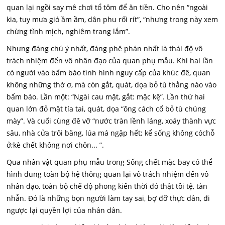
quan lại ngồi say mê chơi tổ tôm để ăn tiền. Cho nên “ngoài
kia, tuy mưa gió ầm ầm, dân phu rối rít”, “nhưng trong này xem
chừng tĩnh mịch, nghiêm trang lắm”.
Nhưng đáng chú ý nhất, đáng phê phán nhất là thái độ vô
trách nhiệm đến vô nhân đạo của quan phụ mẫu. Khi hai lần
có người vào bẩm báo tình hình nguy cấp của khúc đê, quan
không những thờ ơ, mà còn gắt, quát, dọa bỏ tù thằng nào vào
bẩm báo. Lần một: “Ngài cau mặt, gắt: mặc kệ”. Lần thứ hai
quan lớn đỏ mặt tía tai, quát, dọa “ông cách cổ bỏ tù chúng
mày”. Và cuối cùng đê vỡ “nước tràn lềnh láng, xoáy thành vực
sâu, nhà cửa trôi băng, lúa má ngập hết; kể sống không cóchỗ
ở;kè chết không nơi chôn... ”.
Qua nhân vật quan phụ mẫu trong Sống chết mặc bay có thể
hình dung toàn bộ hệ thông quan lại vô trách nhiệm đến vô
nhân đạo, toàn bộ chế độ phong kiến thời đó thật tồi tệ, tàn
nhẫn. Đó là những bọn người làm tay sai, bợ đỡ thực dân, đi
ngược lại quyền lợi của nhân dân.