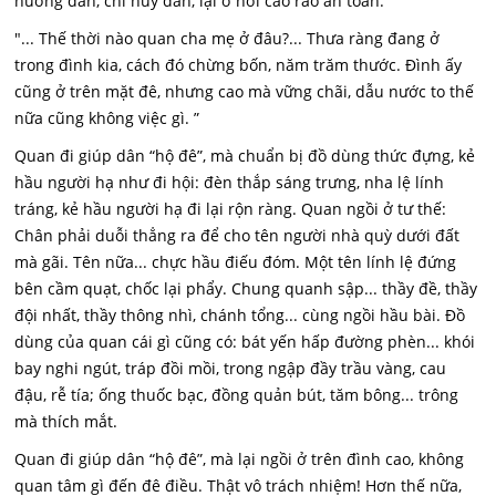
hướng dẫn, chỉ huy dân, lại ở nơi cao ráo an toàn:
"... Thế thời nào quan cha mẹ ở đâu?... Thưa ràng đang ở
trong đình kia, cách đó chừng bốn, năm trăm thước. Đình ấy
cũng ở trên mặt đê, nhưng cao mà vững chãi, dẫu nước to thế
nữa cũng không việc gì. ”
Quan đi giúp dân “hộ đê”, mà chuẩn bị đồ dùng thức đựng, kẻ
hầu người hạ như đi hội: đèn thắp sáng trưng, nha lệ lính
tráng, kẻ hầu người hạ đi lại rộn ràng. Quan ngồi ở tư thế:
Chân phải duỗi thẳng ra để cho tên người nhà quỳ dưới đất
mà gãi. Tên nữa... chực hầu điếu đóm. Một tên lính lệ đứng
bên cầm quạt, chốc lại phẩy. Chung quanh sập... thầy đề, thầy
đội nhất, thầy thông nhì, chánh tổng... cùng ngồi hầu bài. Đồ
dùng của quan cái gì cũng có: bát yến hấp đường phèn... khói
bay nghi ngút, tráp đồi mồi, trong ngập đầy trầu vàng, cau
đậu, rễ tía; ống thuốc bạc, đồng quản bút, tăm bông... trông
mà thích mắt.
Quan đi giúp dân “hộ đê”, mà lại ngồi ở trên đình cao, không
quan tâm gì đến đê điều. Thật vô trách nhiệm! Hơn thế nữa,