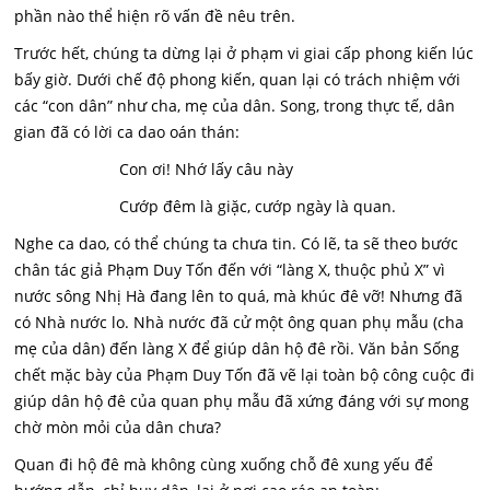
phần nào thể hiện rõ vấn đề nêu trên.
Trước hết, chúng ta dừng lại ở phạm vi giai cấp phong kiến lúc
bấy giờ. Dưới chế độ phong kiến, quan lại có trách nhiệm với
các “con dân” như cha, mẹ của dân. Song, trong thực tế, dân
gian đã có lời ca dao oán thán:
Con ơi! Nhớ lấy câu này
Cướp đêm là giặc, cướp ngày là quan.
Nghe ca dao, có thể chúng ta chưa tin. Có lẽ, ta sẽ theo bước
chân tác giả Phạm Duy Tốn đến với “làng X, thuộc phủ X” vì
nước sông Nhị Hà đang lên to quá, mà khúc đê vỡ! Nhưng đã
có Nhà nước lo. Nhà nước đã cử một ông quan phụ mẫu (cha
mẹ của dân) đến làng X để giúp dân hộ đê rồi. Văn bản Sống
chết mặc bày của Phạm Duy Tốn đã vẽ lại toàn bộ công cuộc đi
giúp dân hộ đê của quan phụ mẫu đã xứng đáng với sự mong
chờ mòn mỏi của dân chưa?
Quan đi hộ đê mà không cùng xuống chỗ đê xung yếu để