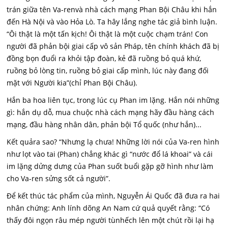
trán giữa tên Va-renvà nhà cách mạng Phan Bội Châu khi hắn
đến Hà Nội và vào Hỏa Lò. Ta hây lắng nghe tác giả bình luận.
“Ôi thật là một tấn kịch! Ôi thật là một cuộc chạm trán! Con
người đã phản bội giai cấp vô sản Pháp, tên chính khách đã bị
đồng bọn đuổi ra khỏi tập đoàn, kẻ đã ruồng bỏ quá khứ,
ruồng bỏ lòng tin, ruồng bỏ giai cấp mình, lúc này đang đối
mặt với Người kia”(chỉ Phan Bội Châu).
Hắn ba hoa liên tục, trong lúc cụ Phan im lặng. Hắn nói những
gì: hắn dụ dỗ, mua chuộc nhà cách mạng hãy đầu hàng cách
mạng, đầu hàng nhân dân, phản bội Tổ quốc (như hắn)...
Kết quảra sao? “Nhưng lạ chưa! Những lời nói của Va-ren hình
như lọt vào tai (Phan) chẳng khác gì “nước đổ lá khoai” và cái
im lặng dửng dưng của Phan suốt buổi gặp gỡ hình như làm
cho Va-ren sửng sốt cả người”.
Để kết thúc tác phẩm của mình, Nguyễn Ái Quốc đã đưa ra hai
nhân chứng: Anh lính dõng An Nam cứ quả quyết rằng: “Có
thấy đôi ngọn râu mép người tùnhếch lên một chút rồi lại hạ