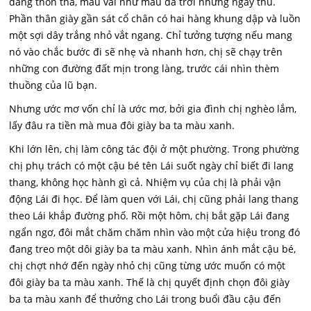
dáng thon thả, màu vải như màu da trời những ngày thu.
Phần thân giày gần sát cổ chân có hai hàng khung dập và luồn
một sợi dây trắng nhỏ vắt ngang. Chỉ tưởng tượng nếu mang
nó vào chắc bước đi sẽ nhẹ và nhanh hơn, chị sẽ chạy trên
những con đường đất mịn trong làng, trước cái nhìn thèm
thuồng của lũ bạn.
Nhưng ước mơ vốn chỉ là ước mơ, bởi gia đình chị nghèo lắm,
lấy đâu ra tiền mà mua đôi giày ba ta màu xanh.
Khi lớn lên, chị làm công tác đội ở một phường. Trong phường
chị phụ trách có một cậu bé tên Lái suốt ngày chỉ biết đi lang
thang, không học hành gì cả. Nhiệm vụ của chị là phải vận
động Lái đi học. Để làm quen với Lái, chị cũng phải lang thang
theo Lái khắp đường phố. Rồi một hôm, chị bắt gặp Lái đang
ngẩn ngơ, đôi mắt chăm chăm nhìn vào một cửa hiệu trong đó
đang treo một dôi giày ba ta màu xanh. Nhìn ánh mắt cậu bé,
chị chợt nhớ đến ngày nhỏ chị cũng từng ước muốn có một
đôi giày ba ta màu xanh. Thế là chị quyết định chọn đôi giày
ba ta màu xanh để thưởng cho Lái trong buổi đầu cậu đến