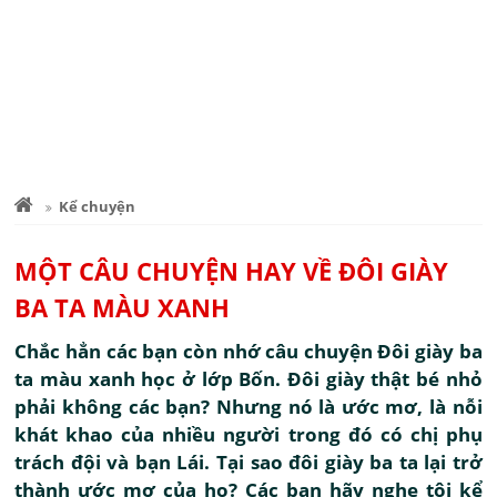
Kể chuyện
MỘT CÂU CHUYỆN HAY VỀ ĐÔI GIÀY
BA TA MÀU XANH
Chắc hẳn các bạn còn nhớ câu chuyện Đôi giày ba
ta màu xanh học ở lớp Bốn. Đôi giày thật bé nhỏ
phải không các bạn? Nhưng nó là ước mơ, là nỗi
khát khao của nhiều người trong đó có chị phụ
trách đội và bạn Lái. Tại sao đôi giày ba ta lại trở
thành ước mơ của họ? Các bạn hãy nghe tôi kể