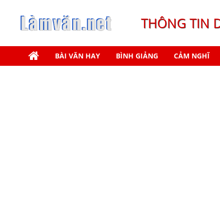
THÔNG TIN 
BÀI VĂN HAY
BÌNH GIẢNG
CẢM NGHĨ