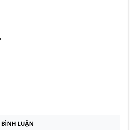
u.
N BÌNH LUẬN