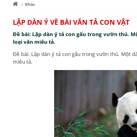
Khác
LẬP DÀN Ý VỀ BÀI VĂN TẢ CON VẬT
Đề bài: Lập dàn ý tả con gấu trong vườn thú. Mộ
loại văn miêu tả.
Đề bài: Lập dàn ý tả con gấu trong vườn thú. Một dà
miêu tả.