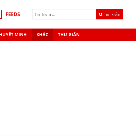
FEEDS
Tìm kiếm
HUYẾT MINH
KHÁC
THƯ GIÃN