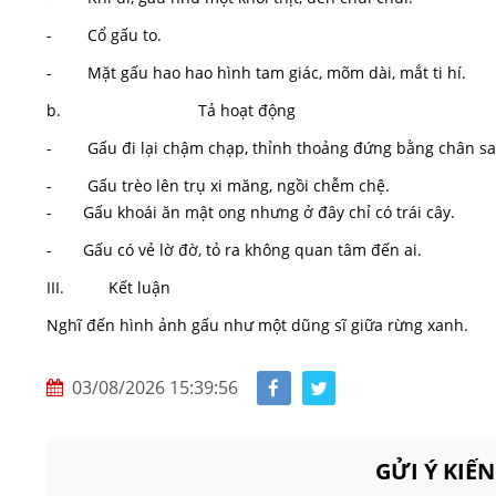
- Cổ gấu to.
- Mặt gấu hao hao hình tam giác, mõm dài, mắt ti hí.
b. Tả hoạt động
- Gấu đi lại chậm chạp, thỉnh thoảng đứng bằng chân sa
- Gấu trèo lên trụ xi măng, ngồi chễm chệ.
- Gấu khoái ăn mật ong nhưng ở đây chỉ có trái cây.
- Gấu có vẻ lờ đờ, tỏ ra không quan tâm đến ai.
III. Kết luận
Nghĩ đến hình ảnh gấu như một dũng sĩ giữa rừng xanh.
03/08/2026 15:39:56
GỬI Ý KIẾ