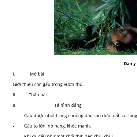
Dàn ý 
I. Mở bài
Giới thiệu con gấu trong vườn thú.
II. Thân bài
a. Tả hình dáng
- Gấu được nhốt trong chuồng đào sâu dưới đất, có song 
- Gấu to lớn, nở nang, khỏe mạnh.
- Khi đi, gấu như một khối thịt, đen chùi chũi.