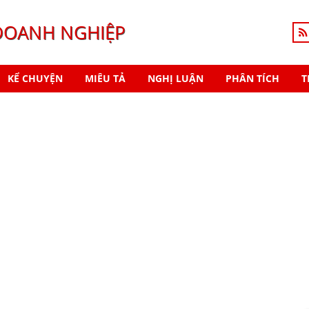
DOANH NGHIỆP
KỂ CHUYỆN
MIÊU TẢ
NGHỊ LUẬN
PHÂN TÍCH
T