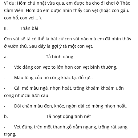
Ví dụ: Hôm chủ nhật vừa qua, em được ba cho đi chơi ở Thảo
Cầm Viên. Hôm đó em được nhìn thấy con vẹt (hoặc con gấu,
con hổ, con voi... ).
II. Thân bài
Con vật sẽ tả có thể là bất cứ con vật nào mà em đã nhìn thấy
ở vườn thú. Sau đây là gợi ý tả một con vẹt.
a. Tả hình dáng
- Vóc dáng con vẹt: to lớn hơn con vẹt bình thường.
- Màu lông của nó cũng khác lạ: đỏ rực.
- Cái mỏ màu ngà, nhọn hoắt, trông khoằm khoằm uốn
cong như cái lưỡi câu.
- Đôi chân màu đen, khỏe, ngón dài có móng nhọn hoắt.
b. Tả hoạt động tính nết
- Vẹt đứng trên một thanh gỗ nằm ngang, trông rất sang
trọng.