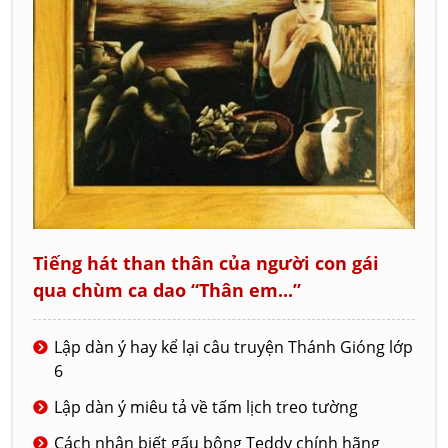
Tiếng hát than thân của người con gái
qua chùm ca dao “Thân em...”
Lập dàn ý hay kể lại câu truyện Thánh Gióng lớp
6
Lập dàn ý miêu tả về tấm lịch treo tường
Cách nhận biết gấu bông Teddy chính hãng