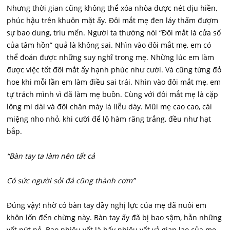
Nhưng thời gian cũng không thể xóa nhòa được nét dịu hiền,
phúc hậu trên khuôn mặt ấy. Đôi mắt mẹ đen láy thấm đượm
sự bao dung, trìu mến. Người ta thường nói “Đôi mắt là cửa sổ
của tâm hồn” quả là không sai. Nhìn vào đôi mắt mẹ, em có
thể đoán được những suy nghĩ trong mẹ. Những lúc em làm
được việc tốt đôi mắt ấy hạnh phúc như cười. Và cũng từng đỏ
hoe khi mỗi lần em làm điều sai trái. Nhìn vào đôi mắt mẹ, em
tự trách mình vì đã làm mẹ buồn. Cùng với đôi mắt mẹ là cặp
lông mi dài và đôi chân mày lá liễu dày. Mũi mẹ cao cao, cái
miệng nho nhỏ, khi cười để lộ hàm răng trắng, đều như hạt
bắp.
“Bàn tay ta làm nên tất cả
Có sức người sỏi đá cũng thành cơm”
Đúng vậy! nhờ có bàn tay đầy nghị lực của mẹ đã nuôi em
khôn lốn đến chừng này. Bàn tay ấy đã bị bao sậm, hằn những
vết nứt nẻ. Bao nhiêu vết là bấy nhiêu vất vả gian lao của mẹ.