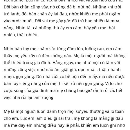
Đôi bàn chân cũng vậy, nó cũng đã bị nứt nẻ. Những khi trời
trở lạnh, đôi bàn chân ấy lại đau, nhức khiến mẹ phải ngâm
vào nước muối. Đôi vai mẹ gầy gộc đã trở bao nhiêu là mưa
nắng. Nhìn tất cả những thứ ấy em cảm thấy yêu mẹ thật
nhiều, thật nhiều.
Nhìn bàn tay mẹ chăm sóc từng đám lúa, luống rau, em cảm
thấy mẹ yêu cây cỏ đến chừng nào. Mẹ là một người mà không
thể thiếu trong gia đình. Hằng ngày, mẹ như một cô tấm với
những công việc như nấu ăn, giặt giũ, dọn nhà... thật nhanh
nhẹn, gọn gàng. Dù nhà cửa có bề bộn đến mấy, mà nếu được
bàn tay siêng năng của mẹ thì sẽ trở nên gọn gàng. Vì lo cho
cuộc sống của gia đình mà mẹ chẳng bao giờ rảnh rỗi cả, hết
việc nhà rồi lại làm ruộng.
Mẹ là một người luôn dành trọn mọi sự yêu thương và lo toan
cho em. Lúc em làm điều gì sai trái, mẹ không la mắng gì đâu
mà mẹ dạy em những điều hay lẽ phải, khiến em luôn ghi nhớ