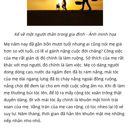
Kể về một người thân trong gia đình - Ảnh minh họa
Mẹ năm nay đã gần bốn mươi tuổi nhưng ai cũng nói mẹ già
hơn so với tuổi, có lẽ vì gánh nặng cuộc đời chăng? Công việc
của mẹ rất giản dị đó chính là làm ruộng. Sở thích của mẹ rất
khác với mọi người, đó chính là làm việc. Mẹ có dáng người
dong dỏng cao, nước da ngăm đen đã bị rám nắng, mái tóc
của mẹ dài ngang lưng đã bị cháy nắng ngoài đồng ruộng,
nắng chói để đem lại cho em một cuộc sống ấm no. Khi đi làm
mẹ thường búi tóc lên, để lộ ra mấy cộng tóc xoăn trông thật
duyên dáng. Đi với mái tóc ấy chính là khuôn mặt hình trái
xoan của mẹ. Vầng trán của mẹ cao rộng, có lúc nheo lại lộ vẻ
suy tư. Năm tháng, thời gian đã hằn lên khuôn mặt mẹ những
nếp nhăn nho nhỏ.