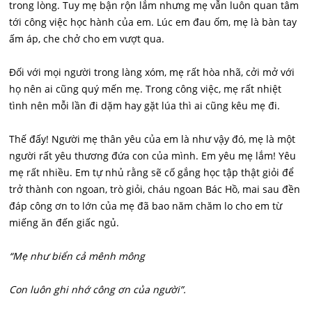
trong lòng. Tuy mẹ bận rộn lắm nhưng mẹ vẫn luôn quan tâm
tới công việc học hành của em. Lúc em đau ốm, mẹ là bàn tay
ấm áp, che chở cho em vượt qua.
Đối với mọi người trong làng xóm, mẹ rất hòa nhã, cởi mở với
họ nên ai cũng quý mến mẹ. Trong công việc, mẹ rất nhiệt
tình nên mỗi lần đi dặm hay gặt lúa thì ai cũng kêu mẹ đi.
Thế đấy! Người mẹ thân yêu của em là như vậy đó, mẹ là một
người rất yêu thương đứa con của mình. Em yêu mẹ lắm! Yêu
mẹ rất nhiều. Em tự nhủ rằng sẽ cố gắng học tập thật giỏi để
trở thành con ngoan, trò giỏi, cháu ngoan Bác Hồ, mai sau đền
đáp công ơn to lớn của mẹ đã bao năm chăm lo cho em từ
miếng ăn đến giấc ngủ.
“Mẹ như biển cả mênh mông
Con luôn ghi nhớ công ơn của người”.