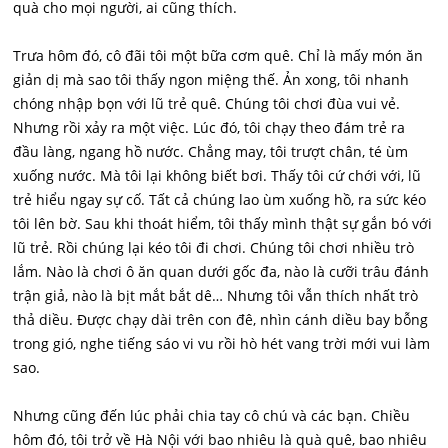
quà cho mọi người, ai cũng thích.
Trưa hôm đó, cô đãi tôi một bữa cơm quê. Chỉ là mấy món ăn
giản dị mà sao tôi thấy ngon miệng thế. Ản xong, tôi nhanh
chóng nhập bọn với lũ trẻ quê. Chúng tôi chơi đùa vui vẻ.
Nhưng rồi xảy ra một việc. Lúc đó, tôi chạy theo đám trẻ ra
đầu làng, ngang hồ nước. Chẳng may, tôi trượt chân, té ùm
xuống nước. Mà tôi lại không biết bơi. Thấy tôi cứ chới với, lũ
trẻ hiểu ngay sự cố. Tất cả chúng lao ùm xuống hồ, ra sức kéo
tôi lên bờ. Sau khi thoát hiểm, tôi thấy mình thật sự gắn bó với
lũ trẻ. Rồi chúng lại kéo tôi đi chơi. Chúng tôi chơi nhiều trò
lắm. Nào là chơi ô ăn quan dưới gốc đa, nào là cưỡi trâu đánh
trận giả, nào là bịt mắt bắt dê… Nhưng tôi vẫn thích nhất trò
thả diều. Được chạy dài trên con đê, nhìn cánh diều bay bỗng
trong gió, nghe tiếng sáo vi vu rồi hò hét vang trời mới vui làm
sao.
Nhưng cũng đến lúc phải chia tay cô chú và các bạn. Chiều
hôm đó, tôi trở về Hà Nội với bao nhiêu là quà quê, bao nhiêu