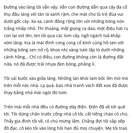
Đường vào làng tôi vẫn vậy. Vẫn con đường dẫn qua cây đa cổ
thụ đầu làng với tán lá xanh rậm, che mát cho lũ trẻ đùa vui
dưới gốc cây. Xa xa, cánh đồng rộng lớn với những bóng nón
trắng nhấp nhô. Thi thoảng, một giọng ca dao, một điệu hát ru
con lại vút lên, len lỏi qua các lùm cây, ngõ ngách toả khắp
xóm làng. Kia là mái đình cong cong cổ kính cùng hồ sen với
những bông sen nở rộ, khoe nhị vàng tươi lấp ló dưới những
cánh hồng… Chỉ có điều, con đường không còn là đường đất
nữa, nó đã được trải nhựa đen bóng, phẳng lì.
Tôi sải bước vào giữa làng. Những làn khói lam bốc lên mờ mò
trên mỗi nóc nhà. Lạ quá, bao nhà tranh vách đất xưa đã được
thay bằng nhà mái ngói đò tươi.
Trên mái mỗi nhà đều có đường dây điện. Điện đã về tới quê
tôi. Tôi dừng chân trước cổng nhà cô tôi, cất tiếng chào cô chú.
Thấy gia đình tôi về, cô chú mừng lắm. Chẳng đợi tôi sắp xếp
đồ đạc, cô kéo tôi vào lòng hỏi han đủ mọi chuyện. Mẹ tôi trao