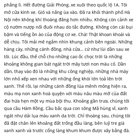
phẳng lì. Hết đường Giải Phóng, xe xuôi theo quốc lộ 1A. Tôi
mở cửa kính xe. Gió và nắng ùa vào. Đã ra khỏi thành phố Hà
Nội nên không khí thoáng đãng hơn nhiều. Không còn cảnh xe
cộ nườm nượp nối đuôi nhau do tắc đường. Không còn cái bụi
bặm và tiếng ồn ào của động cơ xe. Chà! Thật khoan khoái và
dễ chịu. Tôi mải mê ngắm nhìn khung cảnh bên ngoài. Những
hàng cày, những cánh đồng, nhà cửa… cứ như lùi dần sau xe
tôi. Lúc đầu, thế chỗ cho những cao ốc chọc trời là những
khoảng không gian bát ngát trời mây tươi non màu cỏ. Dần
dần, thay vào đó là những khu công nghiệp, những nhà máy
lớn nhỏ xếp xen nhau với những ống khói lớn toả lên trời
xanh. Thế rồi, lại những cánh đồng lúa mênh mông hiện ra,
màu mạ non xanh hoà quyện với màu nâu màu mỡ của đất
đai hứa hẹn một vụ mùa bội thu. Khoảng gần trưa, chúng tôi
qua cầu Hàm Rồng. Cầu bắc qua con sông Mã hùng vĩ, xanh
ngát như dải lụa màu xanh da trời. Chỉ thoáng sau, chúng tôi
đã đặt chân lên khoảng đất trống đầu làng, bên luỹ tre già
xanh xanh và trước cổng làng khum khum được xây bằng đá.