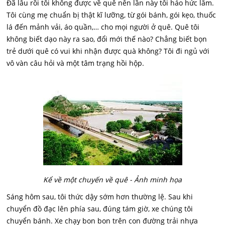
Đã lâu rồi tôi không được về quê nên lần này tôi háo hức lắm.
Tôi cùng mẹ chuẩn bị thật kĩ lưỡng, từ gói bánh, gói kẹo, thuốc
lá đến mảnh vải, áo quần,… cho mọi người ở quê. Quê tôi
không biết dạo này ra sao, đổi mới thế nào? Chẳng biết bọn
trẻ dưới quê có vui khi nhận được quà không? Tôi đi ngủ với
vô vàn câu hỏi và một tâm trạng hồi hộp.
Kể về một chuyến về quê - Ảnh minh họa
Sáng hôm sau, tôi thức dậy sớm hơn thường lệ. Sau khi
chuyển đồ đạc lên phía sau, đúng tám giờ, xe chúng tôi
chuyển bánh. Xe chạy bon bon trên con đường trải nhựa