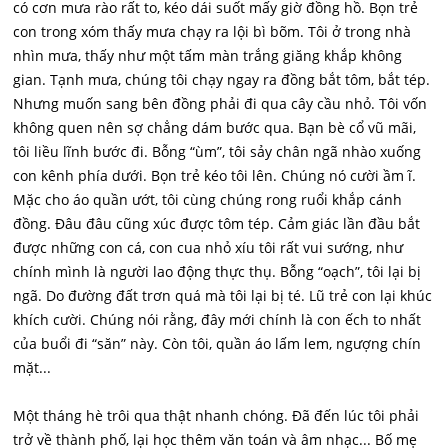
có cơn mưa rào rất to, kéo dái suốt mấy giờ đồng hồ. Bọn trẻ
con trong xóm thấy mưa chạy ra lội bì bõm. Tôi ở trong nhà
nhìn mưa, thấy như một tấm màn trắng giăng khắp không
gian. Tạnh mưa, chúng tôi chạy ngay ra đồng bắt tôm, bắt tép.
Nhưng muốn sang bên đồng phải đi qua cây cầu nhỏ. Tôi vốn
không quen nên sợ chẳng dám bước qua. Bạn bè cổ vũ mãi,
tôi liều lĩnh bước đi. Bỗng “ùm”, tôi sảy chân ngã nhào xuống
con kênh phía dưới. Bọn trẻ kéo tôi lên. Chúng nó cười ầm ĩ.
Mặc cho áo quần ướt, tôi cùng chúng rong ruổi khắp cánh
đồng. Đâu đâu cũng xúc được tôm tép. Cảm giác lần đầu bắt
được những con cá, con cua nhỏ xíu tôi rất vui sướng, như
chính mình là người lao động thực thụ. Bỗng “oạch”, tôi lại bị
ngã. Do đường đất trơn quá mà tôi lại bị té. Lũ trẻ con lại khúc
khích cười. Chúng nói rằng, đây mới chính là con ếch to nhất
của buổi đi “săn” này. Còn tôi, quần áo lấm lem, ngượng chín
mặt...
Một tháng hè trôi qua thật nhanh chóng. Đã đến lúc tôi phải
trở về thành phố, lại học thêm văn toán và âm nhạc... Bố mẹ