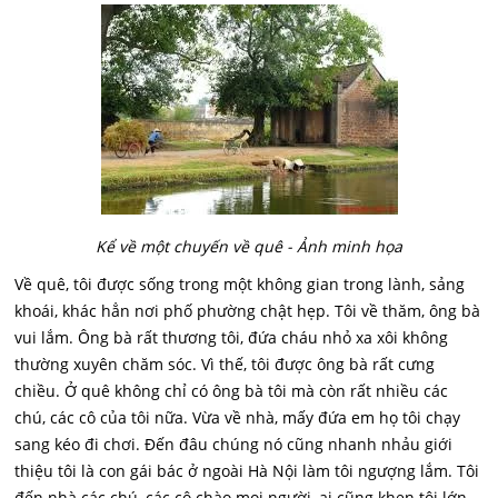
Kể về một chuyến về quê - Ảnh minh họa
Về quê, tôi được sống trong một không gian trong lành, sảng
khoái, khác hẳn nơi phố phường chật hẹp. Tôi về thăm, ông bà
vui lắm. Ông bà rất thương tôi, đứa cháu nhỏ xa xôi không
thường xuyên chăm sóc. Vì thế, tôi được ông bà rất cưng
chiều. Ở quê không chỉ có ông bà tôi mà còn rất nhiều các
chú, các cô của tôi nữa. Vừa về nhà, mấy đứa em họ tôi chạy
sang kéo đi chơi. Đến đâu chúng nó cũng nhanh nhảu giới
thiệu tôi là con gái bác ở ngoài Hà Nội làm tôi ngượng lắm. Tôi
đến nhà các chú, các cô chào mọi người, ai cũng khen tôi lớn