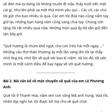
về đón mà tự dưng tôi không muốn đi nữa, thấy nuối tiếc một
cái gì, như khi phải xa một thứ mình yêu quí... Các cô, các chú
tôi gửi cho bao nhiêu là quà. Các em tôi đứa nào cũng nắm tay
giữ lại, những bạn hàng xóm cũng sang chia tay. Chúng còn
tặng tôi rất nhiều quà nữa. Những món quà ấy tôi vẫn giữ đến
tận bây giờ.
“Quê hương là chùm khế ngọt, cho con trèo hái mỗi ngày....”
Những câu thơ thân thương ấy mỗi lần vang lên tôi lại thấy
nhớ ông bà, nhớ lần về quê với bao kỉ niệm. Và lúc đó, tôi ước
mình là một cánh diều để bay ngay về với quê hương.
-------------------------------
Bài 2. Bài văn kể về một chuyến về quê của em Lê Phương
Anh:
Quê tôi ở Thanh Hoá, nằm ven con sông Mã anh hùng. Vừa rồi,
nhân dịp nghỉ hè, tôi được bố mẹ cho về quê chơi.