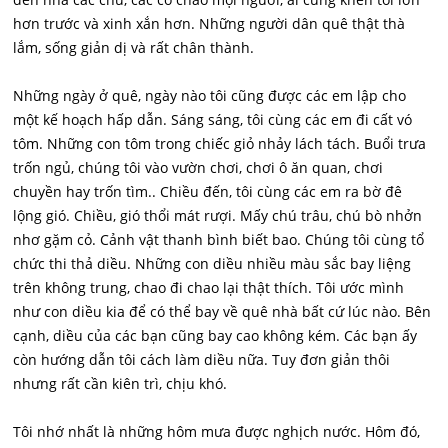
hơn trước và xinh xắn hơn. Những người dân quê thật thà
lắm, sống giản dị và rất chân thành.
Những ngày ở quê, ngày nào tôi cũng được các em lập cho
một kế hoạch hấp dẫn. Sáng sáng, tôi cùng các em đi cất vó
tôm. Những con tôm trong chiếc giỏ nhảy lách tách. Buổi trưa
trốn ngủ, chúng tôi vào vườn chơi, chơi ô ăn quan, chơi
chuyền hay trốn tìm.. Chiều đến, tôi cùng các em ra bờ đê
lộng gió. Chiều, gió thổi mát rượi. Mấy chú trâu, chú bò nhởn
nhơ gặm cỏ. Cảnh vật thanh bình biết bao. Chúng tôi cùng tổ
chức thi thả diều. Những con diều nhiều màu sắc bay liệng
trên không trung, chao đi chao lại thật thích. Tôi ước mình
như con diều kia để có thể bay về quê nhà bất cứ lúc nào. Bên
cạnh, diều của các bạn cũng bay cao không kém. Các bạn ấy
còn hướng dẫn tôi cách làm diều nữa. Tuy đơn giản thôi
nhưng rất cần kiên trì, chịu khó.
Tôi nhớ nhất là những hôm mưa được nghịch nước. Hôm đó,