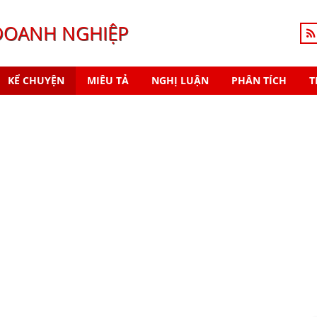
DOANH NGHIỆP
KỂ CHUYỆN
MIÊU TẢ
NGHỊ LUẬN
PHÂN TÍCH
T