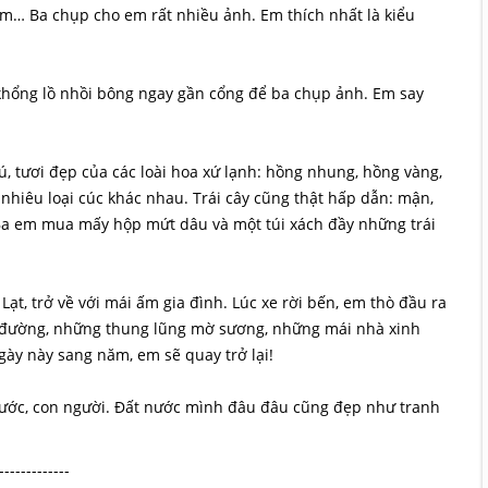
Lâm… Ba chụp cho em rất nhiều ảnh. Em thích nhất là kiểu
 khổng lồ nhồi bông ngay gần cổng để ba chụp ảnh. Em say
, tươi đẹp của các loài hoa xứ lạnh: hồng nhung, hồng vàng,
nhiêu loại cúc khác nhau. Trái cây cũng thật hấp dẫn: mận,
. Ba em mua mấy hộp mứt dâu và một túi xách đầy những trái
Lạt, trở về với mái ấm gia đình. Lúc xe rời bến, em thò đầu ra
on đường, những thung lũng mờ sương, những mái nhà xinh
ày này sang năm, em sẽ quay trở lại!
nước, con người. Đất nước mình đâu đâu cũng đẹp như tranh
-------------