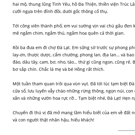
hai mộ, thung lũng Tình Yêu, hồ Đa Thiện, thiền viện Trúc 
cưỡi ngựa trên đỉnh đồi, dưới gốc thông cổ thụ.
Tới công viên thành phố, em vui sướng vịn vai chú gấu đen
mê ngắm chim, ngắm thú, ngắm hoa quên cả thời gian.
Rồi ba đưa em đi chợ Đà Lạt. Em sững sờ trước sự phong phú
lay-ơn, thược dược, cẩm chướng, phong lan, địa lan… và bao 
đào, dâu tây, cam, bơ, nho, táo… thứ gì cũng ngon, cũng rẻ
bơ sắp chín. Chắc là mẹ và bé Hồng rất thích.
Một tuần tham quan trôi qua vùn vụt. Đã tới lúc tạm biệt Đà 
cửa sổ, lưu luyến vẫy chào những rừng thông, ngọn núi, c
xắn và những vườn hoa rực rỡ… Tạm biệt nhé, Đà Lạt! Hẹn ng
Chuyến đi thú vị đã mở mang tầm hiểu biết của em về đất 
và con người thật nhân hậu, hiếu khách!
-----------