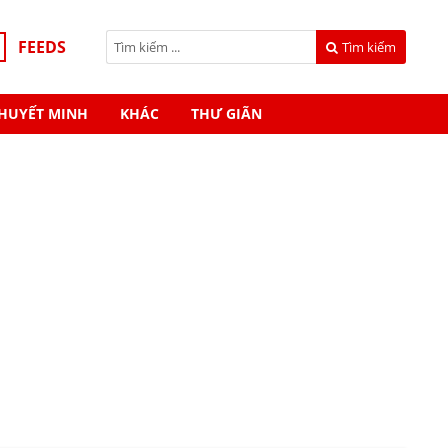
FEEDS
Tìm kiếm
HUYẾT MINH
KHÁC
THƯ GIÃN