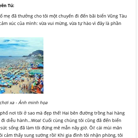
yên Tú:
bố mẹ đã thưởng cho tôi một chuyến đi đến bãi biển Vũng Tàu
 cảm xúc của mình: vừa vui mừng, vừa tự hào vì đây là phần
chơi xa - Ảnh minh họa
phố nơi tôi ở sao mà đẹp thế! Hai bên đường trồng hai hàng
g đi diễu hành…Woa! Cuối cùng chúng tôi cũng đã đến biển
sức sống đã làm tôi đứng mê mẫn nãy giờ. Ôi! cái mùi măn
ôi cảm thấy sung sướng rồi! Khi gia đình tôi nhận phòng, tôi