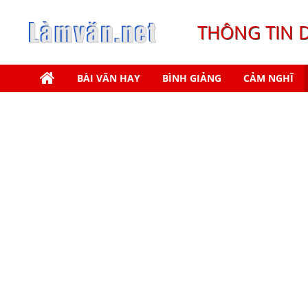
THÔNG TIN 
BÀI VĂN HAY
BÌNH GIẢNG
CẢM NGHĨ