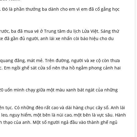
n. Đó là phần thưởng ba dành cho em vì em đã cố gắng học
ước, ba đã mua vé ở Trung tâm du lịch Lửa Việt. Sáng thứ
xe đã gần đủ người, anh lái xe nhấn còi báo hiệu cho du
 quang đãng, mát mẻ. Trên đường, người và xe cộ còn thưa
 tốc. Em ngồi ghế sát cửa sổ nên tha hồ ngắm phong cảnh hai
ộ 20 uốn mình chạy giữa một màu xanh bát ngát của những
ên tục. Có những đèo rất cao và dài hàng chục cây số. Anh lái
leo, nguy hiểm, một bên là núi cao, một bên là vực sâu. Hành
ành thạo của anh. Một số người ngả đầu vào thành ghế ngủ