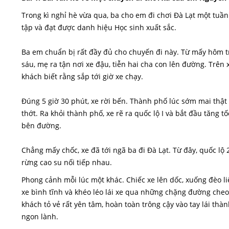
Trong kì nghỉ hè vừa qua, ba cho em đi chơi Đà Lạt một tuầ
tập và đạt được danh hiệu Học sinh xuất sắc.
Ba em chuẩn bị rất đầy đủ cho chuyến đi này. Từ mấy hôm tr
sáu, mẹ ra tận nơi xe đậu, tiễn hai cha con lên đường. Trên 
khách biết rằng sắp tới giờ xe chạy.
Đúng 5 giờ 30 phút, xe rời bến. Thành phố lúc sớm mai thật
thớt. Ra khỏi thành phố, xe rẽ ra quốc lộ I và bắt đầu tăng
bên đường.
Chẳng mấy chốc, xe đã tới ngã ba đi Đà Lạt. Từ đây, quốc l
rừng cao su nối tiếp nhau.
Phong cảnh mỗi lúc một khác. Chiếc xe lên dốc, xuống đèo li
xe bình tĩnh và khéo léo lái xe qua những chặng đường cheo 
khách tỏ vẻ rất yên tâm, hoàn toàn trông cậy vào tay lái th
ngon lành.