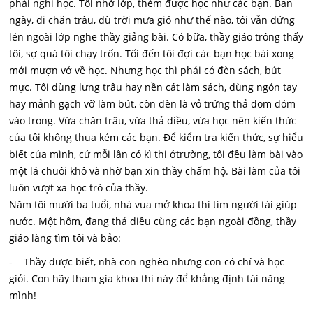
phải nghỉ học. Tôi nhớ lớp, thèm được học như các bạn. Ban
ngày, đi chăn trâu, dù trời mưa gió như thế nào, tôi vẫn đứng
lén ngoài lớp nghe thầy giảng bài. Có bữa, thầy giáo trông thấy
tôi, sợ quá tôi chạy trốn. Tối đến tôi đợi các bạn học bài xong
mới mượn vở về học. Nhưng học thì phải có đèn sách, bút
mực. Tôi dùng lưng trâu hay nền cát làm sách, dùng ngón tay
hay mảnh gạch vỡ làm bút, còn đèn là vỏ trứng thả đom đóm
vào trong. Vừa chăn trâu, vừa thả diều, vừa học nên kiến thức
của tôi không thua kém các bạn. Để kiểm tra kiến thức, sự hiểu
biết của mình, cứ mỗi lần có kì thi ởtrường, tôi đều làm bài vào
một lá chuôi khô và nhờ bạn xin thầy chấm hộ. Bài làm của tôi
luôn vượt xa học trò của thầy.
Năm tôi mười ba tuổi, nhà vua mở khoa thi tìm người tài giúp
nước. Một hôm, đang thả diều cùng các bạn ngoài đồng, thầy
giáo làng tìm tôi và bảo:
- Thầy được biết, nhà con nghèo nhưng con có chí và học
giỏi. Con hãy tham gia khoa thi này để khẳng định tài năng
mình!