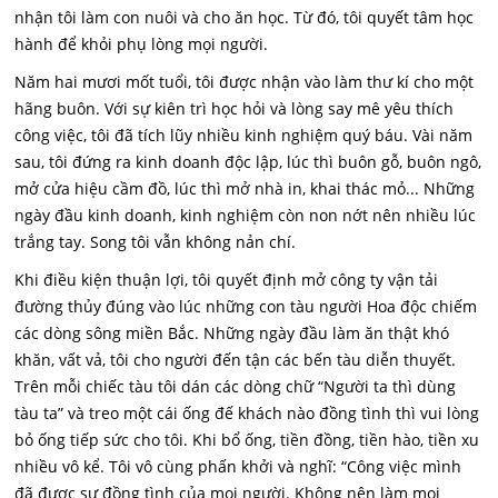
nhận tôi làm con nuôi và cho ăn học. Từ đó, tôi quyết tâm học
hành để khỏi phụ lòng mọi người.
Năm hai mươi mốt tuổi, tôi được nhận vào làm thư kí cho một
hãng buôn. Với sự kiên trì học hỏi và lòng say mê yêu thích
công việc, tôi đã tích lũy nhiều kinh nghiệm quý báu. Vài năm
sau, tôi đứng ra kinh doanh độc lập, lúc thì buôn gỗ, buôn ngô,
mở cửa hiệu cầm đồ, lúc thì mở nhà in, khai thác mỏ... Những
ngày đầu kinh doanh, kinh nghiệm còn non nớt nên nhiều lúc
trắng tay. Song tôi vẫn không nản chí.
Khi điều kiện thuận lợi, tôi quyết định mở công ty vận tải
đường thủy đúng vào lúc những con tàu người Hoa độc chiếm
các dòng sông miền Bắc. Những ngày đầu làm ăn thật khó
khăn, vất vả, tôi cho người đến tận các bến tàu diễn thuyết.
Trên mỗi chiếc tàu tôi dán các dòng chữ “Người ta thì dùng
tàu ta” và treo một cái ống đế khách nào đồng tình thì vui lòng
bỏ ống tiếp sức cho tôi. Khi bổ ống, tiền đồng, tiền hào, tiền xu
nhiều vô kể. Tôi vô cùng phấn khởi và nghĩ: “Công việc mình
đã được sự đồng tình của mọi người. Không nên làm mọi