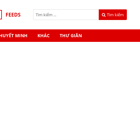
FEEDS
Tìm kiếm
HUYẾT MINH
KHÁC
THƯ GIÃN