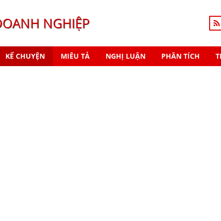
DOANH NGHIỆP
KỂ CHUYỆN
MIÊU TẢ
NGHỊ LUẬN
PHÂN TÍCH
T