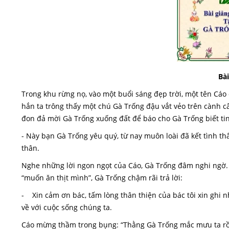
Bà
Trong khu rừng nọ, vào một buổi sáng đẹp trời, một tên Cáo 
hắn ta trông thấy một chú Gà Trống đậu vắt vẻo trên cành cây
đon đả mời Gà Trống xuống đất để báo cho Gà Trống biết tin
- Này bạn Gà Trống yêu quý, từ nay muôn loài đã kết tình thâ
thân.
Nghe những lời ngon ngọt của Cáo, Gà Trống đâm nghi ngờ. 
“muốn ăn thịt mình”, Gà Trống chậm rãi trả lời:
- Xin cảm ơn bác, tấm lòng thân thiện của bác tôi xin ghi n
về với cuộc sống chúng ta.
Cáo mừng thầm trong bụng: “Thằng Gà Trống mắc mưu ta rồi.