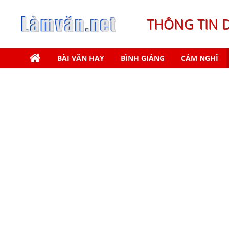
THÔNG TIN 
BÀI VĂN HAY
BÌNH GIẢNG
CẢM NGHĨ