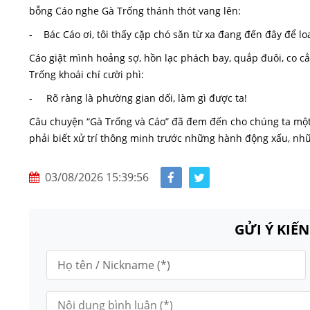
bỗng Cáo nghe Gà Trống thánh thót vang lên:
- Bác Cáo ơi, tôi thấy cặp chó săn từ xa đang đến đây để lo
Cáo giật mình hoảng sợ, hồn lạc phách bay, quắp đuôi, co cẳ
Trống khoái chí cười phì:
- Rõ ràng là phường gian dối, làm gì được ta!
Câu chuyện “Gà Trống và Cáo” đã đem đến cho chúng ta một 
phải biết xử trí thông minh trước những hành động xấu, nh
03/08/2026 15:39:56
GỬI Ý KIẾ