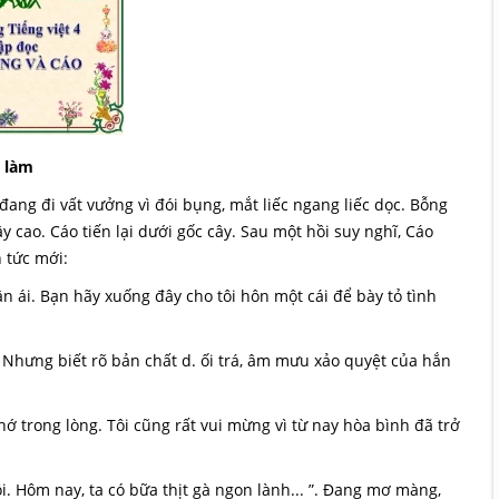
i làm
đang đi vất vưởng vì đói bụng, mắt liếc ngang liếc dọc. Bỗng
 cao. Cáo tiến lại dưới gốc cây. Sau một hồi suy nghĩ, Cáo
 tức mới:
n ái. Bạn hãy xuống đây cho tôi hôn một cái để bày tỏ tình
Nhưng biết rõ bản chất d. ối trá, âm mưu xảo quyệt của hắn
hớ trong lòng. Tôi cũng rất vui mừng vì từ nay hòa bình đã trở
 Hôm nay, ta có bữa thịt gà ngon lành... ”. Đang mơ màng,