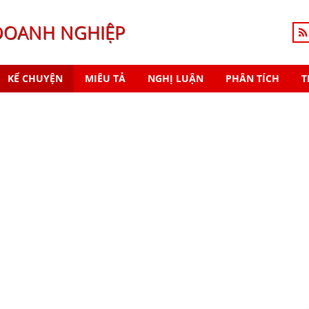
DOANH NGHIỆP
KỂ CHUYỆN
MIÊU TẢ
NGHỊ LUẬN
PHÂN TÍCH
T