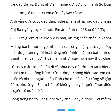
tre đau điếng. Đúng như em mong đợi vợ chồng anh Sọ Dừa 
- Cơn gió nào đưa em đến đây vậy cô bé?
Anh vẫn đưa cuốc đều đặn, nghe phầm phập vào đất. Em mỉm 
Chị Ba ngừng tay khẽ hỏi: “Em ăn bánh nhé? Sau đó ởđây chơ
- Ước gì em cứ được ở đây mãi, nhưng chắc chắn là khôn
Miếng bánh thơm ngọt như tan ra trong miệng em, vợ chồng
biết được con người họ, không nên “nhìn mặt mà bat hình d
thanh niên vạm vỡ, khoe mạnh như ngày hôm nay thôi, chẳng 
Lúc này mặt trời đã gần đi về phía dãy núi rồi, em tarn biệt
quá! Em tung tăng bữớc trên đường. Không hiểu sao, em cứ
nhà! Và những người hiền lành cho dù có ở đâu cũng sẽ gặp 
Cám, phú ông... Em tự hứa sẽ không bao giờ quên được điều
truyện cổ nước tôi”.
Bỗng tiếng bà tôi vang lên: “Này cháu, dậy đi thôi”. Tôi mở m