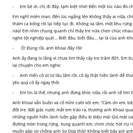
- Em bé ơi, chị đi đây, tạm biệt nhé! Đến một lúc nào đó c
Em nghĩ miên man, đến lúc ngẩng lên không thấy ai nữa, chỉ 
thăm ca bống rồi lại tiếp tục đi. Không xa lắm, một khu rừng
nào! Em nhìn chung quanh chỉ thấy tre nứa chen chúc nhau. Bỗ
nghe tội nghiệp quá!... Biết đâu, biết đâu... lại là của anh K
- Ô! Đúng rồi, anh Khoai đây rồi!
Anh ấy đang lo lắng vì chưa tìm thấy cây tre trăm đô't. Em 
lại chuyện cho em nghe:
- Anh mến cô út từ lâu lắm rồi, cô ấy thật hiền lành dễ th
yêu quý cô ấy ngay thôi.
- Em tin là thế, nhưng anh đừng khóc nữa, rồi anh sẽ tìm th
Anh Khoai vẫn buồn và cố mỉm cười với em: “Cảm ơn em, bây 
đốt tre. Bất giác nước mắt em trào ra, thương anh Khoai qu
những người hiền lành luôn gặp điều kì diệu mà! Gió mát ùa 
đường mòn trong rừng. Xung quanh em, chim chóc hót ríu rí
muốn gặp vợ chồng anh Sọ Dừa thôi! Không biết bây giờ anh ấ