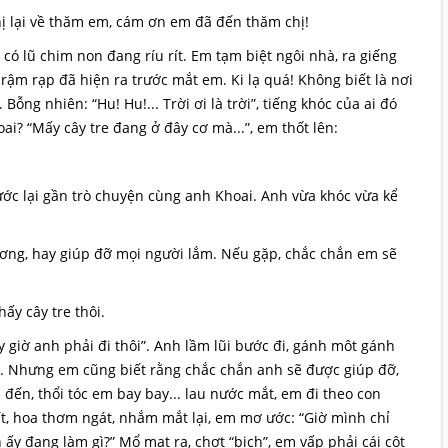
hị lại về thăm em, cám ơn em đã đến thăm chị!
có lũ chim non đang ríu rít. Em tạm biệt ngôi nhà, ra giếng
 rậm rạp đã hiện ra trước mắt em. Ki lạ quá! Không biết là nơi
ng nhiên: “Hu! Hu!... Trời ơi là trời”, tiếng khóc của ai đó
hoai? “Mấy cây tre đang ở đây cơ mà...”, em thốt lên:
bước lại gần trò chuyện cùng anh Khoai. Anh vừa khóc vừa kể
ương, hay giúp đỡ mọi người lắm. Nếu gặp, chắc chắn em sẽ
ấy cây tre thôi.
giờ anh phải đi thôi”. Anh lầm lũi bước đi, gánh môt gánh
a. Nhưng em cũng biết rằng chắc chắn anh sẽ được giúp đỡ,
đến, thổi tóc em bay bay... lau nước mắt, em đi theo con
t, hoa thơm ngát, nhắm mắt lại, em mơ ước: “Giờ mình chỉ
y đang làm gì?” Mổ mat ra, chợt “bịch”, em vấp phải cái cột