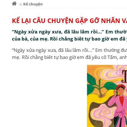
Kể chuyện
KỂ LẠI CÂU CHUYỆN GẶP GỠ NHÂN V
“Ngày xửa ngày xưa, đã lâu lắm rồi...” Em thư
của bà, của mẹ. Rồi chẳng biêt tự bao giờ em đã 
“Ngày xửa ngày xưa, đã lâu lắm rồi...” Em thường đư
mẹ. Rồi chẳng biêt tự bao giờ em đã yêu cô Tấm, anh