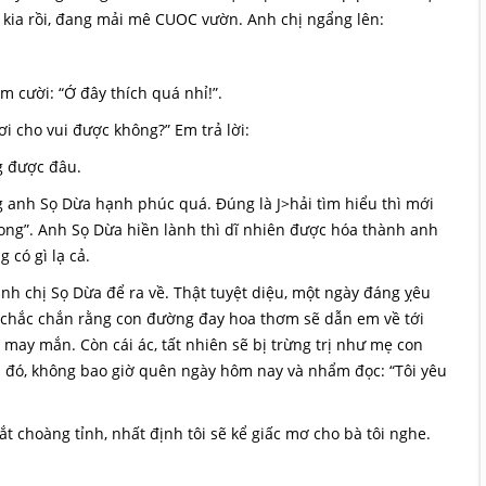
kia rồi, đang mải mê CUOC vườn. Anh chị ngẩng lên:
cười: “Ớ đây thích quá nhỉ!”.
i cho vui được không?” Em trả lời:
g được đâu.
 anh Sọ Dừa hạnh phúc quá. Đúng là J>hải tìm hiểu thì mới
ong”. Anh Sọ Dừa hiền lành thì dĩ nhiên được hóa thành anh
có gì lạ cả.
 anh chị Sọ Dừa để ra về. Thật tuyệt diệu, một ngày đáng ỵêu
 chắc chắn rằng con đường đay hoa thơm sẽ dẫn em về tới
may mắn. Còn cái ác, tất nhiên sẽ bị trừng trị như mẹ con
 đó, không bao giờ quên ngày hôm nay và nhẩm đọc: “Tôi yêu
ắt choàng tỉnh, nhất định tôi sẽ kể giấc mơ cho bà tôi nghe.