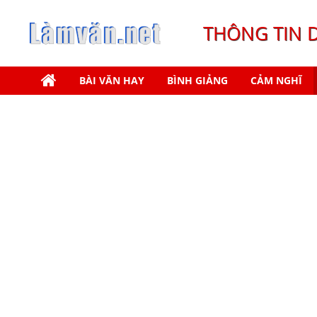
THÔNG TIN 
BÀI VĂN HAY
BÌNH GIẢNG
CẢM NGHĨ