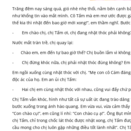
Trăng đêm nay sáng quá, gió nhè nhẹ thổi, nằm bên cạnh bà,
như khổng tin vào mắt mình. Cô Tấm mà em mơ ước được gặp
thế kia thì nhặt đến bao giờ mới xong!”, em thầm nghĩ. Bước 
- Em chào chị, chị Tấm ơi, chị đang nhặt thóc phải không
Nước mắt tràn trề, chị quay lại:
- Chào em, em đến tự bao giờ thế? Chị buồn lắm vì không đ
- Chị đừng khóc nữa, chị phải nhặt thóc đúng không? Em s
Em ngồi xuống cùng nhặt thóc với chị. “Mẹ con cô Cám đáng
độc ác của họ. Em an ủi chị Tấm:
- Hai chị em cùng nhặt thóc với nhau, cũng vui đấy chứ p
Chị Tấm vẫn khóc, hình như tất cả sự uất ức đang trào dâng
bước xuống trong ánh hào quang. Em vừa vui, vừa cảm thấy 
“Con chào cụ!”, em cũng lí nhí: “Con chào cụ ạ!”. Ông Bụt m
chị Tấm, chỉ trong chốc lát thóc được nhặt xong, chị Tấm đư
cầu mong cho chị luôn gặp những điều tốt lành nhất”. Chị T