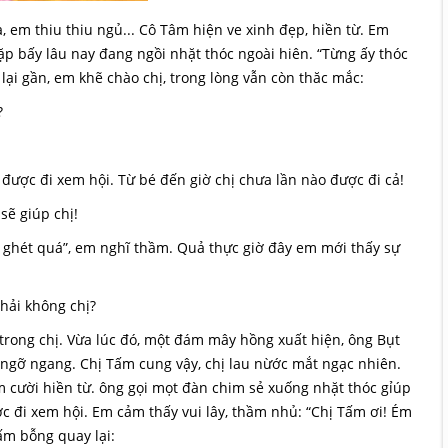
 em thiu thiu ngủ... Cô Tâm hiện ve xinh đẹp, hiền từ. Em
 bấy lâu nay đang ngồi nhặt thóc ngoài hiên. “Từng ấy thóc
lại gần, em khẽ chào chị, trong lòng vẫn còn thăc mắc:
?
ược đi xem hội. Từ bé đến giờ chị chưa lần nào được đi cả!
ẽ giúp chị!
 ghét quá”, em nghĩ thầm. Quả thực giờ đây em mới thấy sự
hải không chị?
 trong chị. Vừa lúc đó, một đám mây hồng xuất hiện, ông Bụt
ngỡ ngang. Chị Tấm cung vậy, chị lau nừớc mắt ngạc nhiên.
ỉm cười hiền từ. ông gọi mọt đàn chim sẻ xuống nhặt thóc gỉúp
ợc đi xem hội. Em cảm thấy vui lây, thầm nhủ: “Chị Tấm ơi! Ém
ấm bỗng quay lại: