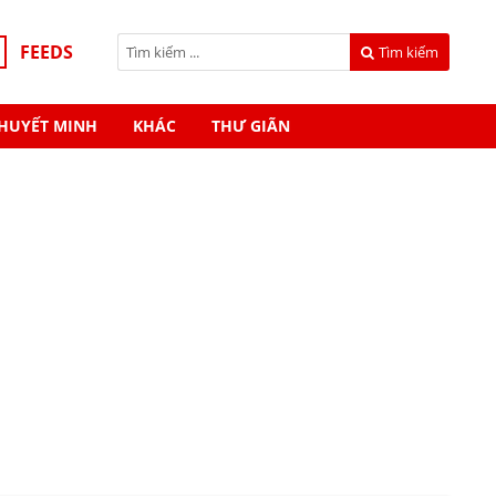
FEEDS
Tìm kiếm
HUYẾT MINH
KHÁC
THƯ GIÃN