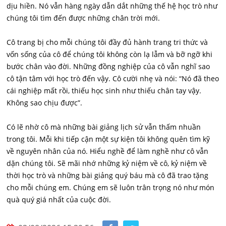
dịu hiền. Nó vẫn hàng ngày dẫn dắt những thế hệ học trò như
chúng tôi tìm đến được những chân trời mới.
Cô trang bị cho mỗi chúng tôi đầy đủ hành trang tri thức và
vốn sống của cô để chúng tôi không còn lạ lẫm và bỡ ngỡ khi
bước chân vào đời. Những đồng nghiệp của cô vẫn nghĩ sao
cô tận tâm với học trò đến vậy. Cô cười nhẹ và nói: “Nó đã theo
cái nghiệp mất rồi, thiếu học sinh như thiếu chân tay vậy.
Không sao chịu được”.
Có lẽ nhờ cô mà những bài giảng lịch sử vẫn thấm nhuần
trong tôi. Mỗi khi tiếp cận một sự kiện tôi không quên tìm kỹ
về nguyên nhân của nó. Hiểu nghề để làm nghề như cô vẫn
dặn chúng tôi. Sẽ mãi nhớ những kỷ niệm về cô, kỷ niệm về
thời học trò và những bài giảng quý báu mà cô đã trao tặng
cho mỗi chúng em. Chúng em sẽ luôn trân trọng nó như món
quà quý giá nhất của cuộc đời.