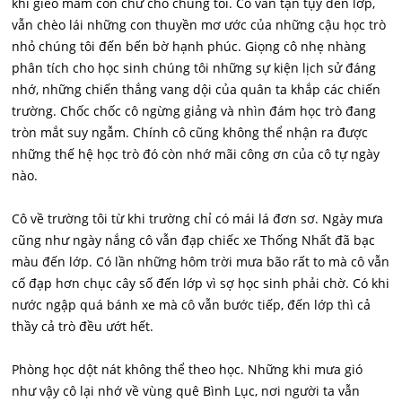
khi gieo mầm con chữ cho chúng tôi. Cô vẫn tận tụy đến lớp,
vẫn chèo lái những con thuyền mơ ước của những cậu học trò
nhỏ chúng tôi đến bến bờ hạnh phúc. Giọng cô nhẹ nhàng
phân tích cho học sinh chúng tôi những sự kiện lịch sử đáng
nhớ, những chiến thắng vang dội của quân ta khắp các chiến
trường. Chốc chốc cô ngừng giảng và nhìn đám học trò đang
tròn mắt suy ngẫm. Chính cô cũng không thể nhận ra được
những thế hệ học trò đó còn nhớ mãi công ơn của cô tự ngày
nào.
Cô về trường tôi từ khi trường chỉ có mái lá đơn sơ. Ngày mưa
cũng như ngày nắng cô vẫn đạp chiếc xe Thống Nhất đã bạc
màu đến lớp. Có lần những hôm trời mưa bão rất to mà cô vẫn
cố đạp hơn chục cây số đến lớp vì sợ học sinh phải chờ. Có khi
nước ngập quá bánh xe mà cô vẫn bước tiếp, đến lớp thì cả
thầy cả trò đều ướt hết.
Phòng học dột nát không thể theo học. Những khi mưa gió
như vậy cô lại nhớ về vùng quê Bình Lục, nơi người ta vẫn