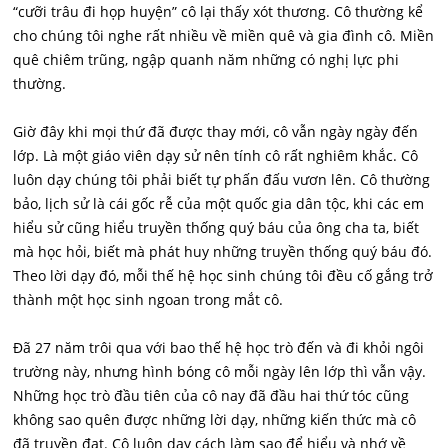
“cưỡi trâu đi họp huyện” cô lại thấy xót thương. Cô thường kể
cho chúng tôi nghe rất nhiều về miền quê và gia đình cô. Miền
quê chiêm trũng, ngập quanh năm những có nghị lực phi
thường.
Giờ đây khi mọi thứ đã được thay mới, cô vẫn ngày ngày đến
lớp. Là một giáo viên dạy sử nên tính cô rất nghiêm khắc. Cô
luôn dạy chúng tôi phải biết tự phấn đấu vươn lên. Cô thường
bảo, lịch sử là cái gốc rễ của một quốc gia dân tộc, khi các em
hiểu sử cũng hiểu truyền thống quý báu của ông cha ta, biết
mà học hỏi, biết mà phát huy những truyền thống quý báu đó.
Theo lời dạy đó, mỗi thế hệ học sinh chúng tôi đều cố gắng trở
thành một học sinh ngoan trong mắt cô.
Đã 27 năm trôi qua với bao thế hệ học trò đến và đi khỏi ngôi
trường này, nhưng hình bóng cô mỗi ngày lên lớp thì vẫn vậy.
Những học trò đầu tiên của cô nay đã đầu hai thứ tóc cũng
không sao quên được những lời dạy, những kiến thức mà cô
đã truyền đạt. Cô luôn dạy cách làm sao để hiểu và nhớ về