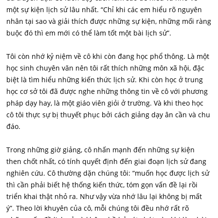
một sự kiện lịch sử lâu nhất. “Chỉ khi các em hiểu rõ nguyên
nhân tại sao và giải thích được những sự kiện, những mối ràng
buộc đó thì em mới có thể làm tốt một bài lịch sử”.
Tôi còn nhớ kỷ niệm về cô khi còn đang học phổ thông. Là một
học sinh chuyên văn nên tôi rất thích những môn xã hội, đặc
biệt là tìm hiểu những kiến thức lịch sử. Khi còn học ở trung
học cơ sở tôi đã được nghe những thông tin về cô với phương
pháp dạy hay, là một giáo viên giỏi ở trường. Và khi theo học
cô tôi thực sự bị thuyết phục bởi cách giảng dạy ân cần và chu
đáo.
Trong những giờ giảng, cô nhấn mạnh đến những sự kiện
then chốt nhất, có tính quyết định đến giai đoạn lịch sử đang
nghiên cứu. Cô thường dặn chúng tôi: “muốn học được lịch sử
thì cần phải biết hệ thống kiến thức, tóm gọn vấn đề lại rồi
triển khai thật nhỏ ra. Như vậy vừa nhớ lâu lại không bị mất
ý”. Theo lời khuyên của cô, mỗi chúng tôi đều nhớ rất rõ