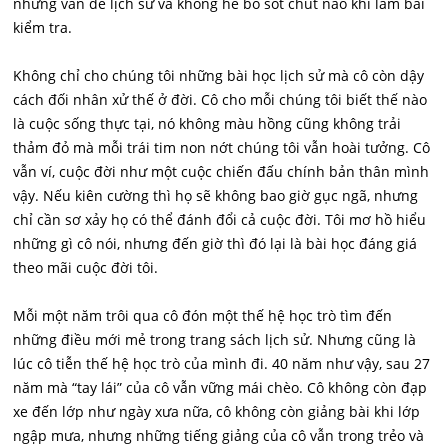
những vấn đề lịch sử và không hề bỏ sót chút nào khi làm bài
kiểm tra.
Không chỉ cho chúng tôi những bài học lịch sử mà cô còn dậy
cách đối nhân xử thế ở đời. Cô cho mỗi chúng tôi biết thế nào
là cuộc sống thực tại, nó không màu hồng cũng không trải
thảm đỏ mà mỗi trái tim non nớt chúng tôi vẫn hoài tưởng. Cô
vẫn ví, cuộc đời như một cuộc chiến đấu chính bản thân mình
vậy. Nếu kiên cường thì họ sẽ không bao giờ gục ngã, nhưng
chỉ cần sơ xảy họ có thể đánh đổi cả cuộc đời. Tôi mơ hồ hiểu
những gì cô nói, nhưng đến giờ thì đó lại là bài học đáng giá
theo mãi cuộc đời tôi.
Mỗi một năm trôi qua cô đón một thế hệ học trò tìm đến
những điều mới mẻ trong trang sách lịch sử. Nhưng cũng là
lúc cô tiễn thế hệ học trò của mình đi. 40 năm như vậy, sau 27
năm mà “tay lái” của cô vẫn vững mái chèo. Cô không còn đạp
xe đến lớp như ngày xưa nữa, cô không còn giảng bài khi lớp
ngập mưa, nhưng những tiếng giảng của cô vẫn trong trẻo và