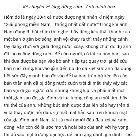
Kể chuyện về lòng dũng cảm - Ảnh minh họa
Hôm đó là ngày 30/4 cả nước được nghỉ nhân kỉ niệm ngày
“Giải phóng miền Nam – thống nhất đất nước” trong khi anh
Nam đang đi bắt chim thì nghe thấy tiếng kêu thất thanh của
một bạn ở gần bờ sông, anh vội chạy ra thì thấy những cánh
tay đang chới với giữa dòng nước xoáy. Không chút do dự anh
đã lao xuống dòng nước để cứu người, có tất cả bốn bạn, sau
khi đưa được ba bạn vào bờ anh tiếp tục quay trở lại để cứu
bạn cuối cùng, khi vào gần đến bờ do đã kiệt sức anh đã dùng
hết sức đẩy mạnh bạn đó vào để ba bạn trên bờ kéo lên còn
bản thân anh đã bị dòng nước cuốn trôi đi mất, thấy vậy các
bạn vội đi gọi người cứu nhưng không kịp, và phải mất một
thời gian sau đó, gia đình và lực lượng công an mới tìm thấy
thi thể của anh. Những bức ảnh được đưa lên báo hay trên ti
vi ta thấy được nỗi đau, sự mất mát hằn sâu trên khuôn mặt
của gia đình anh Nam, tất cả mọi người đều đau xót và cảm
động. Vẫn còn đó là ước mơ và hoài bão của anh với hy vọng
thi đỗ vào một trường đại học, để làm rạng danh gia đình – bố