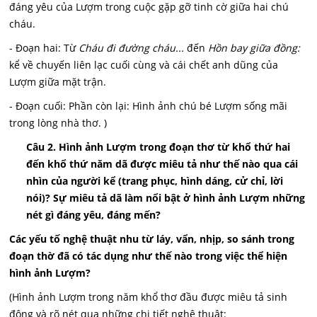
đáng yêu của Lượm trong cuộc gặp gỡ tinh cờ giữa hai chú
cháu.
- Đoạn hai: Từ
Cháu đi đường cháu...
đến
Hồn bay giữa đồng:
kể về chuyến liên lạc cuối cùng và cái chết anh dũng của
Lượm giữa mặt trận.
- Đoạn cuối: Phần còn lại: Hình ảnh chú bé Lượm sống mãi
trong lòng nhà thơ. )
Câu 2. Hình ảnh Lượm trong đoạn thơ từ khổ thứ hai
đến khổ thứ năm dã được miêu tả như thế nào qua cái
nhìn của người kể (trang phục, hình dáng, cử chỉ, lời
nói)? Sự miêu tả dã làm nổi bật ở hình ảnh Lượm những
nét gì đáng yêu, đáng mến?
Các yếu tố nghệ thuật nhu từ láy, vẩn, nhịp, so sánh trong
đoạn thờ đã có tác dụng như thế nào trong việc thể hiện
hình ảnh Lượm?
(Hình ảnh Lượm trong năm khổ thơ đầu được miêu tả sinh
động và rõ nét qua những chi tiết nghệ thuật: