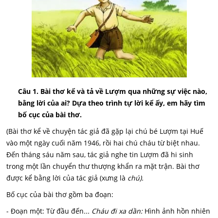
Câu 1. Bài th
ơ kể và tả về Lượm qua những sự việc nào,
bằng lời của ai? Dựa theo trình tự lời kể ấy, em hãy tìm
bố cục của bài thơ.
(Bài thơ kể về chuyện tác giả đã gặp lại chú bé Lượm tại Huế
vào một ngày cuối năm 1946, rồi hai chú cháu từ biệt nhau.
Đến tháng sáu năm sau, tác giả nghe tin Lượm đã hi sinh
trong một lần chuyển thư thượng khẩn ra mặt trận. Bài thơ
được kể bằng lời của tác giả (xưng là
chú).
Bố cục của bài thơ gồm ba đoạn:
- Đoạn một: Từ đầu đến
... Cháu đi xa dần:
Hình ảnh hồn nhiên