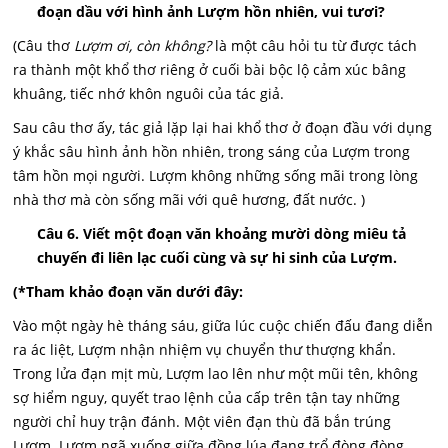
đoạn dầu với hình ảnh Lượm hồn nhiên, vui tươi?
(Câu thơ
Lượm ơi, còn không?
là một câu hỏi tu từ được tách
ra thành một khổ thơ riêng ở cuối bài bộc lộ cảm xúc bâng
khuâng, tiếc nhớ khôn nguôi của tác giả.
Sau câu thơ ấy, tác giả lặp lại hai khổ thơ ở đoạn đầu với dụng
ý khắc sâu hình ảnh hồn nhiên, trong sáng của Lượm trong
tâm hồn mọi người. Lượm không những sống mãi trong lòng
nhà thơ mà còn sống mãi với quê hương, đất nước. )
Câu 6. Viết một đoạn văn khoảng mười dòng miêu tả
chuyến đi liên lạc cuối cùng và sự hi sinh của Lượm.
(*Tham khảo đoạn văn dưới đây:
Vào một ngày hè tháng sáu, giữa lúc cuộc chiến đấu đang diễn
ra ác liệt, Lượm nhận nhiệm vụ chuyển thư thượng khẩn.
Trong lửa đạn mịt mù, Lượm lao lên như một mũi tên, không
sợ hiểm nguy, quyết trao lệnh của cấp trên tận tay những
người chỉ huy trận đánh. Một viên đạn thù đã bắn trúng
Lượm. Lượm ngã xuống giữa đồng lúa đang trổ đòng đòng