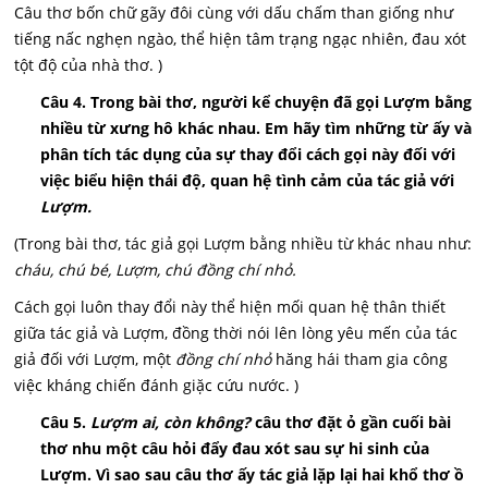
Câu thơ bốn chữ gãy đôi cùng với dấu chấm than giống như
tiếng nấc nghẹn ngào, thể hiện tâm trạng ngạc nhiên, đau xót
tột độ của nhà thơ. )
Câu 4. Trong bài thơ, người kể chuyện đã gọi Lượm bằng
nhiều từ xưng hô khác nhau. Em hãy tìm những từ ấy và
phân tích tác dụng của sự thay đổi cách gọi này đối với
việc biểu hiện thái độ, quan hệ tình cảm của tác giả với
Lượm.
(Trong bài thơ, tác giả gọi Lượm bằng nhiều từ khác nhau như:
cháu, chú bé, Lượm, chú đồng chí nhỏ.
Cách gọi luôn thay đổi này thể hiện mối quan hệ thân thiết
giữa tác giả và Lượm, đồng thời nói lên lòng yêu mến của tác
giả đối với Lượm, một
đồng chí nhỏ
hăng hái tham gia công
việc kháng chiến đánh giặc cứu nước. )
Câu 5.
Lượm ai, còn không?
câu thơ đặt ỏ gần cuối bài
thơ nhu một câu hỏi đẩy đau xót sau sự hi sinh của
Lượm. Vì sao sau câu thơ ấy tác giả lặp lại hai khổ thơ ồ