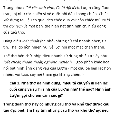
Trang phục:
Cái xắc xinh xinh, Ca lô đội lệch:
Lượm cũng được
trang bị như các chiến sĩ Vệ quốc hồi đẩu kháng chiến. Chiếc
xấc
đựng tài liệu có quai đeo chéo qua vai; còn chiếc mũ
ca lô
thi
đội lệch
về một bên, thể hiện nét tinh nghịch, hiếu động
của tuổi thơ.
Dáng điệu
loắt choắt
{bé nhỏ) nhưng cử chỉ nhanh nhẹn, tự
tin. Thái độ hồn nhiên, vui vẻ. Lời nói mộc mạc chân thành.
Thể thơ bốn chữ, nhịp điệu nhanh sử dụng nhiều từ láy như
loắt choắt, thoăn thoắt, nghênh nghênh,...
góp phần khắc hoạ
nổi bật hình ảnh đáng yêu của Lượm - một chú bé liên lạc hồn
nhiên, vui tươi, say mê tham gia kháng chiến. )
Câu 3. Nhà thơ đã hình dung, miêu tả chuyến đi liên lạc
cuối cùng và sự hi sinh của Lượm như thế nào? Hình ảnh
Lượm gợi cho em cảm xúc gì?
Trong đoạn thơ này có những câu thơ và khổ thơ được cấu
tạo đặc biệt. Em hãy tìm những câu thơ và khổ thơ ấy; nêu